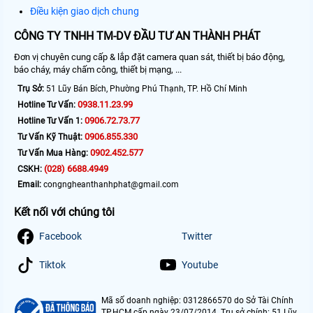
Điều kiện giao dịch chung
CÔNG TY TNHH TM-DV ĐẦU TƯ AN THÀNH PHÁT
Đơn vị chuyên cung cấp & lắp đặt camera quan sát, thiết bị báo động,
báo cháy, máy chấm công, thiết bị mạng, ...
Trụ Sở:
51 Lũy Bán Bích, Phường Phú Thạnh, TP. Hồ Chí Minh
0938.11.23.99
Hotline Tư Vấn:
0906.72.73.77
Hotline Tư Vấn 1:
0906.855.330
Tư Vấn Kỹ Thuật:
0902.452.577
Tư Vấn Mua Hàng:
(028) 6688.4949
CSKH:
Email:
congngheanthanhphat@gmail.com
Kết nối với chúng tôi
Facebook
Twitter
Tiktok
Youtube
Mã số doanh nghiệp: 0312866570 do Sở Tài Chính
TP.HCM cấp ngày 23/07/2014. Trụ sở chính: 51 Lũy