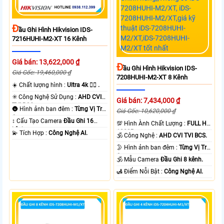
Đ
Ầu Ghi Hình Hikvision IDS-
7216HUHI-M2-XT 16 Kênh
Giá bán: 13,622,000 ₫
Đ
Ầu Ghi Hình Hikvision IDS-
Giá Gốc: 19,460,000 ₫
7208HUHI-M2-XT 8 Kênh
☀️ Chất lượng hình :
Ultra 4k 👍🏾 .
✳️ Công Nghệ Sử Dụng :
AHD CVI
Giá bán: 7,434,000 ₫
TVI BCS.
🌚 Hình ảnh ban đêm :
Từng Vị Trí
Giá Gốc: 10,620,000 ₫
Camera .
↕️ Cấu Tạo Camera
Đầu Ghi 16
💯 Hình Ành Chất Lượng :
FULL HD
kênh.
1080P .
️💫 Tích Hợp :
Công Nghệ AI.
🕉️ Công Nghệ :
AHD CVI TVI BCS.
🌛 Hình ảnh ban đêm :
Từng Vị Trí
Camera .
🕉️ Mẫu Camera
Đầu Ghi 8 kênh.
️🛃 Điểm Nỗi Bật :
Công Nghệ AI.