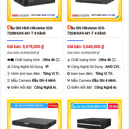
Đ
Đ
Ầu Ghi Hình Hikvision IDS-
Ầu Ghi Hikvision IDS-
7208HUHI-M1-T 8 Kênh
7204HUHI-M1-T 4 Kênh
Giá bán: 5,978,000 ₫
Giá bán: 3,640,000 ₫
Giá Gốc: 8,540,000 ₫
Giá Gốc: 5,200,000 ₫
👁️‍🗨 Chất lượng hình :
Ultra 4k 👍🏾 .
☀️ Chất lượng hình :
Ultra 4k 👍🏾 .
🕉️ Công Nghệ Sử Dụng :
IP.
⚒ Công Nghệ Sử Dụng :
AHD CVI
TVI BCS.
🌛 Hình ảnh ban đêm :
Từng Vị Trí
✪ Xem ban đêm :
Từng Vị Trí
Camera .
Camera .
♊ Mẫu Camera
Đầu Ghi 4 kênh.
⚒ Mẫu Camera
Đầu Ghi 4 kênh.
️💎 Điểm Nỗi Bật :
Công Nghệ AI.
️💮 Điểm Nỗi Bật :
Công Nghệ AI.