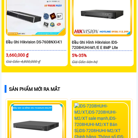
Đầu Ghi Hikvision DS-7608NXI-K1
Đầu Ghi Hình Hikvision IDS-
7208HUHI-M1/E E 8MP Lite
3,660,000 ₫
5%-35%
Giá Gốc: 4,800,000 ₫
Giá Gốc: liên hệ
SẢN PHẨM MỚI RA MẮT