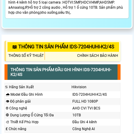
hình 4 kênh hỗ trợ 5 loại camera :HDTVI:5MP,HDCVI4MP,AHD5MP.
aAnaalog,IP,Hỗ trợ 2 công audio , Hỗ trợ 1 ổ cứng 10TB. Sản phẩm phù
hợp cho văn phòng,kho xưởng,siêu thị,.
📖 THÔNG TIN SẢN PHẨM IDS-7204HUHI-K2/4S
THÔNG SỐ KỸ THUẬT
CHÍNH SÁCH BẢO HÀNH
THÔNG TIN SẢN PHẨM ĐẦU GHI HÌNH IDS-7204HUHI-
K2/4S
♋ Hãng Sản Xuất
Hikvision
🌧️ Model Đầu Ghi Hình
IDS-7204HUHI-K2/4S
👁 Độ phân giải
FULL HD 1080P
®️ Công nghệ
AHD CVI TVI BCS
🛑 Dung Lượng Ổ Cứng Tối Đa
10TB
🎨 Thiết Kế Phù Hợp
Đầu Ghi 4 kênh
₤ Chức năng
Công Nghệ AI