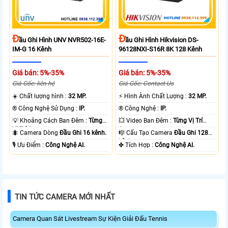
Đ
Đ
Ầu Ghi Hình UNV NVR502-16E-
Ầu Ghi Hình Hikvision DS-
IM-G 16 Kênh
96128NXI-S16R 8K 128 Kênh
Giá bán: 5%-35%
Giá bán: 5%-35%
Giá Gốc: liên hệ
Giá Gốc: Contact Us
☀️ Chất lượng hình :
32 MP.
️⚡ Hình Ành Chất Lượng :
32 MP.
®️ Công Nghệ Sử Dụng :
IP.
®️ Công Nghệ :
IP.
💡 Khoảng Cách Ban Đêm :
Từng
💥 Video Ban Đêm :
Từng Vị Trí
Vị Trí Camera .
Camera .
🐜 Camera Dòng
Đầu Ghi 16 kênh.
🎼️ Cấu Tạo Camera
Đầu Ghi 128
kênh.
️🎙 Ưu Điểm :
Công Nghệ AI.
️✤ Tích Hợp :
Công Nghệ AI.
TIN TỨC CAMERA MỚI NHẤT
Camera Quan Sát Livestream Sự Kiện Giải Đấu Tennis