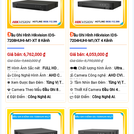
Đ
Đ
Ầu Ghi Hình Hikvision IDS-
Ầu Ghi Hình Hikvision IDS-
7208HUHI-M1-XT 8 Kênh
7204HUHI-M1/XT 4 Kênh
Giá bán: 6,762,000 ₫
Giá bán: 4,053,000 ₫
Giá Gốc: 9,660,000 ₫
Giá Gốc: 5,790,000 ₫
🦉 Hình Ảnh Sắc nét :
FULL HD
👁️‍🗨 Chất lượng hình Ảnh :
Ultra
1080P .
4k 👍🏾 .
👍 Công Nghệ Hình Ảnh :
AHD CVI
🕉️ Camera Công nghệ :
AHD CVI
TVI BCS.
TVI BCS.
❃ Xem Được Ban Đêm :
Từng Vị Trí
🌛 Tầm Nhìn Ban Đêm :
Từng Vị Trí
Camera .
Camera .
💎 Camera Theo Mẫu
Đầu Ghi 8
💢 Thiết Kế Camera
Đầu Ghi 4
kênh.
kênh.
️₤ Đặt Điểm :
Công Nghệ AI.
️ლ Đặt Điểm :
Công Nghệ AI.