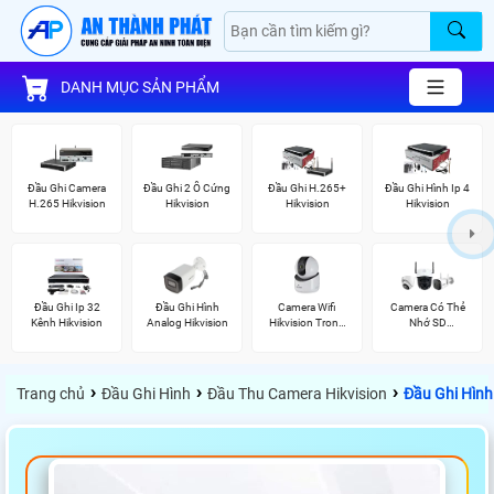
DANH MỤC SẢN PHẨM
Đầu Ghi Camera
Đầu Ghi 2 Ổ Cứng
Đầu Ghi H.265+
Đầu Ghi Hình Ip 4
H.265 Hikvision
Hikvision
Hikvision
Hikvision
Đầu Ghi Ip 32
Đầu Ghi Hình
Camera Wifi
Camera Có Thẻ
Kênh Hikvision
Analog Hikvision
Hikvision Trong
Nhớ SD
Nhà
HIKVISION
›
›
›
Trang chủ
Đầu Ghi Hình
Đầu Thu Camera Hikvision
Đầu Ghi Hình