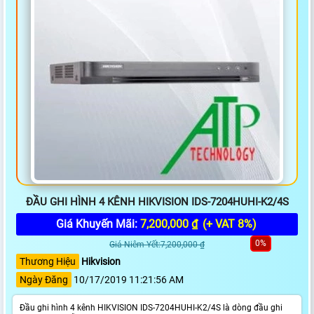
ĐẦU GHI HÌNH 4 KÊNH HIKVISION IDS-7204HUHI-K2/4S
Giá Khuyến Mãi:
7,200,000 ₫
(+ VAT 8%)
0%
Giá Niêm Yết:7,200,000 ₫
Thương Hiệu
Hikvision
Ngày Đăng
10/17/2019 11:21:56 AM
Đầu ghi hình 4 kênh HIKVISION IDS-7204HUHI-K2/4S là dòng đầu ghi