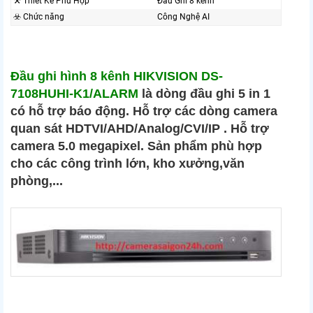
⚒ Thiết Kế Phù Hợp
Đầu Ghi 8 kênh
☣️ Chức năng
Công Nghệ AI
Đầu ghi hình 8 kênh HIKVISION DS-
7108HUHI-K1/ALARM
là dòng đầu ghi 5 in 1
có hỗ trợ báo động. Hỗ trợ các dòng camera
quan sát HDTVI/AHD/Analog/CVI/IP . Hỗ trợ
camera 5.0 megapixel. Sản phẩm phù hợp
cho các công trình lớn, kho xưởng,văn
phòng,...