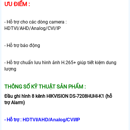
ƯU ĐIỂM :
- Hỗ trợ cho các dòng camera :
HDTVI/AHD/Analog/CVI/IP
- Hỗ trợ báo động
- Hỗ trợ chuẩn lưu hình ảnh H.265+ giúp tiết kiệm dung
lượng
THÔNG SỐ KỸ THUẬT SẢN PHẨM :
Đầu ghi hình 8 kênh HIKVISION DS-7208HUHI-K1 (hỗ
trợ Alarm)
- Hỗ trợ :
HDTVI/AHD/Analog/CVI/IP