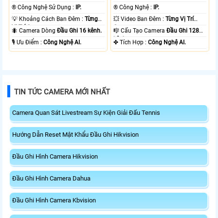
®️ Công Nghệ Sử Dụng :
IP.
®️ Công Nghệ :
IP.
💡 Khoảng Cách Ban Đêm :
Từng
💥 Video Ban Đêm :
Từng Vị Trí
Vị Trí Camera .
Camera .
🐜 Camera Dòng
Đầu Ghi 16 kênh.
🎼️ Cấu Tạo Camera
Đầu Ghi 128
kênh.
️🎙 Ưu Điểm :
Công Nghệ AI.
️✤ Tích Hợp :
Công Nghệ AI.
TIN TỨC CAMERA MỚI NHẤT
Camera Quan Sát Livestream Sự Kiện Giải Đấu Tennis
Hướng Dẫn Reset Mật Khẩu Đầu Ghi Hikvision
Đầu Ghi Hình Camera Hikvision
Đầu Ghi Hình Camera Dahua
Đầu Ghi Hình Camera Kbvision