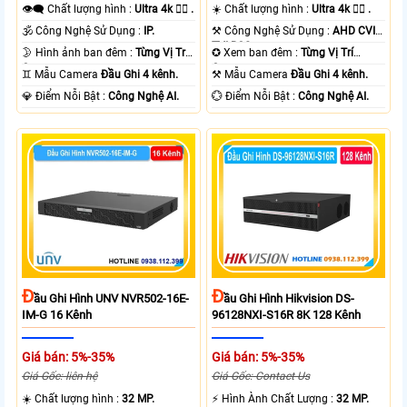
👁️‍🗨 Chất lượng hình :
Ultra 4k 👍🏾 .
☀️ Chất lượng hình :
Ultra 4k 👍🏾 .
🕉️ Công Nghệ Sử Dụng :
IP.
⚒ Công Nghệ Sử Dụng :
AHD CVI
TVI BCS.
🌛 Hình ảnh ban đêm :
Từng Vị Trí
✪ Xem ban đêm :
Từng Vị Trí
Camera .
Camera .
♊ Mẫu Camera
Đầu Ghi 4 kênh.
⚒ Mẫu Camera
Đầu Ghi 4 kênh.
️💎 Điểm Nỗi Bật :
Công Nghệ AI.
️💮 Điểm Nỗi Bật :
Công Nghệ AI.
Đ
Đ
Ầu Ghi Hình UNV NVR502-16E-
Ầu Ghi Hình Hikvision DS-
IM-G 16 Kênh
96128NXI-S16R 8K 128 Kênh
Giá bán: 5%-35%
Giá bán: 5%-35%
Giá Gốc: liên hệ
Giá Gốc: Contact Us
☀️ Chất lượng hình :
32 MP.
️⚡ Hình Ành Chất Lượng :
32 MP.