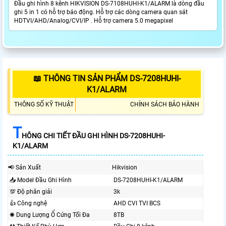
Đầu ghi hình 8 kênh HIKVISION DS-7108HUHI-K1/ALARM là dòng đầu
ghi 5 in 1 có hỗ trợ báo động. Hỗ trợ các dòng camera quan sát
HDTVI/AHD/Analog/CVI/IP . Hỗ trợ camera 5.0 megapixel
📖 THÔNG TIN SẢN PHẨM DS-7208HUHI-
K1/ALARM
THÔNG SỐ KỸ THUẬT
CHÍNH SÁCH BẢO HÀNH
T
HÔNG CHI TIẾT ĐẦU GHI HÌNH DS-7208HUHI-
K1/ALARM
📢 Sản Xuất
Hikvision
📥 Model Đầu Ghi Hình
DS-7208HUHI-K1/ALARM
💯 Độ phân giải
3k
👍 Công nghệ
AHD CVI TVI BCS
✺ Dung Lượng Ổ Cứng Tối Đa
8TB