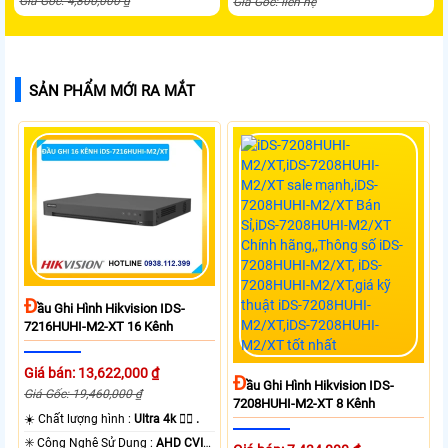
Giá Gốc: 4,800,000 ₫
Giá Gốc: liên hệ
SẢN PHẨM MỚI RA MẮT
Đ
Ầu Ghi Hình Hikvision IDS-
7216HUHI-M2-XT 16 Kênh
Giá bán: 13,622,000 ₫
Đ
Ầu Ghi Hình Hikvision IDS-
Giá Gốc: 19,460,000 ₫
7208HUHI-M2-XT 8 Kênh
☀️ Chất lượng hình :
Ultra 4k 👍🏾 .
✳️ Công Nghệ Sử Dụng :
AHD CVI