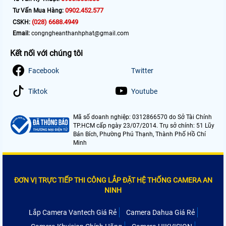
0902.452.577
Tư Vấn Mua Hàng:
(028) 6688.4949
CSKH:
Email:
congngheanthanhphat@gmail.com
Kết nối với chúng tôi
Facebook
Twitter
Tiktok
Youtube
Mã số doanh nghiệp: 0312866570 do Sở Tài Chính
TP.HCM cấp ngày 23/07/2014. Trụ sở chính: 51 Lũy
Bán Bích, Phường Phú Thạnh, Thành Phố Hồ Chí
Minh
ĐƠN VỊ TRỰC TIẾP THI CÔNG LẮP ĐẶT HỆ THỐNG CAMERA AN
NINH
Lắp Camera Vantech Giá Rẻ
Camera Dahua Giá Rẻ