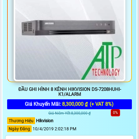
ĐẦU GHI HÌNH 8 KÊNH HIKVISION DS-7208HUHI-
K1/ALARM
Giá Khuyến Mãi:
8,300,000 ₫
(+ VAT 8%)
0%
Giá Niêm Yết:8,300,000 ₫
Thương Hiệu
Hikvision
Ngày Đăng
10/4/2019 2:02:18 PM