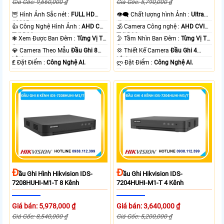
Giá Gốc: 9,660,000 ₫
Giá Gốc: 5,790,000 ₫
🦉 Hình Ảnh Sắc nét :
FULL HD
👁️‍🗨 Chất lượng hình Ảnh :
Ultra
1080P .
4k 👍🏾 .
👍 Công Nghệ Hình Ảnh :
AHD CVI
🕉️ Camera Công nghệ :
AHD CVI
TVI BCS.
TVI BCS.
❃ Xem Được Ban Đêm :
Từng Vị Trí
🌛 Tầm Nhìn Ban Đêm :
Từng Vị Trí
Camera .
Camera .
💎 Camera Theo Mẫu
Đầu Ghi 8
💢 Thiết Kế Camera
Đầu Ghi 4
kênh.
kênh.
️₤ Đặt Điểm :
Công Nghệ AI.
️ლ Đặt Điểm :
Công Nghệ AI.
Đ
Đ
Ầu Ghi Hình Hikvision IDS-
Ầu Ghi Hikvision IDS-
7208HUHI-M1-T 8 Kênh
7204HUHI-M1-T 4 Kênh
Giá bán: 5,978,000 ₫
Giá bán: 3,640,000 ₫
Giá Gốc: 8,540,000 ₫
Giá Gốc: 5,200,000 ₫