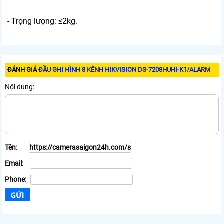
- Trọng lượng: ≤2kg.
ĐÁNH GIÁ
ĐẦU GHI HÌNH 8 KÊNH HIKVISION DS-7208HUHI-K1/ALARM
Nội dung:
Tên:
Email:
Phone: