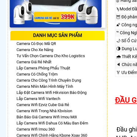
🥈️ Hãng S
ϡ Model Đầ
🦉 Độ phân
🌠 Công n
™️ Công Ng
DANH MỤC SẢN PHẨM
🌙 Số Ổ Cứ
Camera Có Đọc Mã QR
🌗 Dung L
Camera Cho Xe Nâng
Tư Vấn Chọn Camera Cho Kho Logistics
🌧️ Thiết 
Camera Giá Rẻ Nhất
🔈 Chức n
Lắp Camera Phòng Phẩu Thuật
️🏅️ Ưu Đi
Camera Có Chống Trộm
Camera Cho Công Trình Chuyên Dụng
Camera Nhìn Màn Hình Máy Tính
Lắp Đặt Camera Wifi Hikvision Báo Động
ĐẦU G
Lắp Camera Wifi Vantech
Camera Wifi Ezviz Cube Giá Rẻ
Camera Wifi Trong Nhà Kbvision
Bản Báo Giá Camera Wifi Imou Mới
Lắp Camera Wifi Dahua Có Màu Ban Đêm
Đầu ghi
Camera Wifi Imou 360
Camera Wifi Chính Hãng Kbone Xoay 360