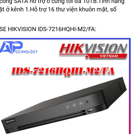
cổng SATA hỗ trợ ổ cứng tối đa 10TB.Tính năng
t ở kênh 1.Hỗ trợ 16 thư viện khuôn mặt, số
NSE HIKVISION IDS-7216HQHI-M2/FA: