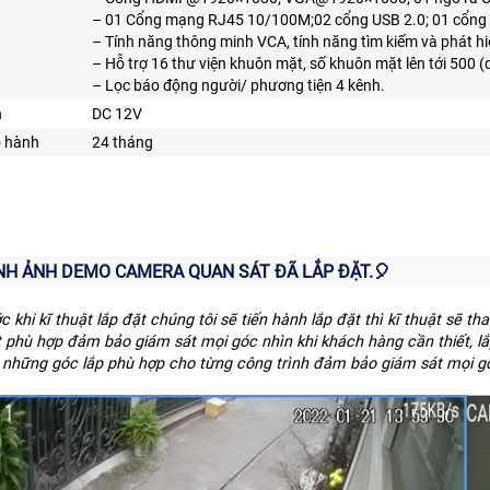
– 01 Cổng mạng RJ45 10/100M;02 cổng USB 2.0; 01 cổng
– Tính năng thông minh VCA, tính năng tìm kiếm và phát h
– Hỗ trợ 16 thư viện khuôn mặt, số khuôn mặt lên tới 50
– Lọc báo động người/ phương tiện 4 kênh.
n
DC 12V
o hành
24 tháng
ÌNH ẢNH DEMO CAMERA QUAN SÁT ĐÃ LẮP ĐẶT.️🎈
c khi kĩ thuật lắp đặt chúng tôi sẽ tiến hành lắp đặt thì kĩ thuật sẽ th
t phù hợp đảm bảo giám sát mọi góc nhìn khi khách hàng cần thiết, l
 những góc lắp phù hợp cho từng công trình đảm bảo giám sát mọi g