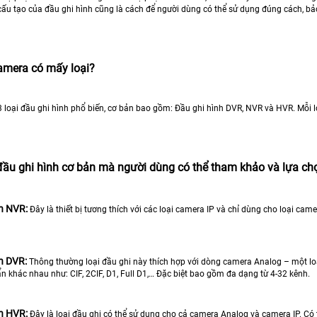
ấu tạo của đầu ghi hình cũng là cách để người dùng có thể sử dụng đúng cách, bảo 
amera có mấy loại?
 3 loại đầu ghi hình phổ biến, cơ bản bao gồm: Đầu ghi hình DVR, NVR và HVR. Mỗi 
 đầu ghi hình cơ bản mà người dùng có thể tham khảo và lựa ch
h NVR:
Đây là thiết bị tương thích với các loại camera IP và chỉ dùng cho loại came
h DVR:
Thông thường loại đầu ghi này thích hợp với dòng camera Analog – một loại
n khác nhau như: CIF, 2CIF, D1, Full D1,… Đặc biệt bao gồm đa dạng từ 4-32 kênh.
h HVR:
Đây là loại đầu ghi có thể sử dụng cho cả camera Analog và camera IP. Có 