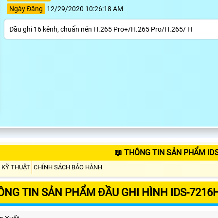
Ngày Đăng
12/29/2020 10:26:18 AM
Đầu ghi 16 kênh, chuẩn nén H.265 Pro+/H.265 Pro/H.265/ H
📖 THÔNG TIN SẢN PHẨM ID
 KỸ THUẬT
CHÍNH SÁCH BẢO HÀNH
ÔNG TIN SẢN PHẨM ĐẦU GHI HÌNH IDS-7216