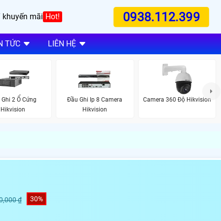
0938.112.399
 khuyến mãi
Hot!
N TỨC
LIÊN HỆ
 Ghi 2 Ổ Cứng
Đầu Ghi Ip 8 Camera
Camera 360 Độ Hikvision
Hikvision
Hikvision
30%
0,000 ₫