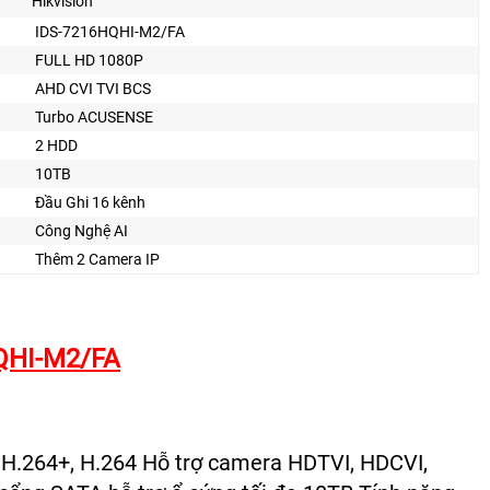
Hikvision
IDS-7216HQHI-M2/FA
FULL HD 1080P
AHD CVI TVI BCS
Turbo ACUSENSE
2 HDD
10TB
Đầu Ghi 16 kênh
Công Nghệ AI
Thêm 2 Camera IP
QHI-M2/FA
 H.264+, H.264 Hỗ trợ camera HDTVI, HDCVI,