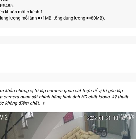
 RS485.
iện khuôn mặt ở kênh 1.
0 (dung lượng mỗi ảnh =<1MB, tổng dung lượng =<80MB).
am khảo những vị trí lắp camera quan sát thực tế vị trí góc lắp
ắp camera quan sát chính hãng hình ảnh HD chất lượng. kỹ thuật
óc không điểm chết. 🔆