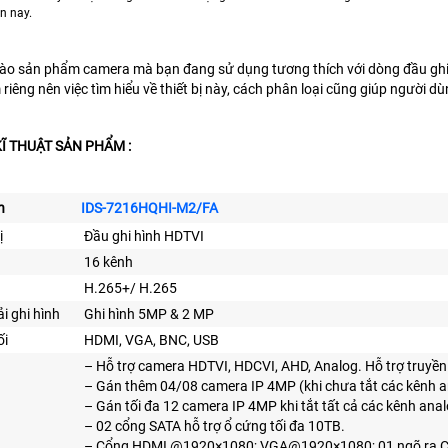
ện nay.
vào sản phẩm camera mà bạn đang sử dụng tương thích với dòng đầu ghi
riêng nên việc tìm hiểu về thiết bị này, cách phân loại cũng giúp người
KĨ THUẬT SẢN PHẨM :
h
IDS-7216HQHI-M2/FA
ị
Đầu ghi hình HDTVI
16 kênh
H.265+/ H.265
i ghi hình
Ghi hình 5MP & 2 MP
ối
HDMI, VGA, BNC, USB
– Hỗ trợ camera HDTVI, HDCVI, AHD, Analog. Hỗ trợ truyền
– Gán thêm 04/08 camera IP 4MP (khi chưa tắt các kênh a
– Gán tối đa 12 camera IP 4MP khi tắt tất cả các kênh anal
– 02 cổng SATA hỗ trợ ổ cứng tối đa 10TB.
– Cổng HDMI @1920×1080; VGA@1920×1080; 01 ngõ ra 