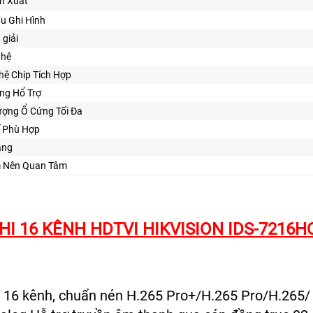
ản Xuất
u Ghi Hình
 giải
ghệ
hệ Chip Tích Hợp
ng Hổ Trợ
ượng Ổ Cứng Tối Đa
Kế Phù Hợp
ăng
ểm Nên Quan Tâm
HI 16 KÊNH HDTVI HIKVISION IDS-7216H
 16 kênh, chuẩn nén H.265 Pro+/H.265 Pro/H.265/