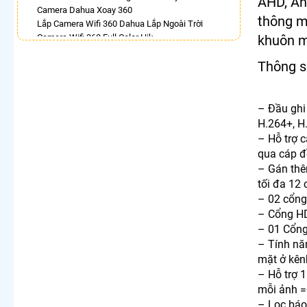
AHD, An
Camera Dahua Xoay 360
thông m
Lắp Camera Wifi 360 Dahua Lắp Ngoài Trời
Camera Wifi 360 Full Color Hik
khuôn mặ
Lắp Camera Imou Xoay 360 Trong Nhà
Thông s
Bán Camera Vantech 360
Lắp Camera 360 Lắp Trong Nhà
Camera 360 Báo Động Ezviz
– Đầu ghi
LẮP CAMERA THEO NHU CẦU
H.264+, H
Lắp Camera Văn Phòng Giá Rẻ
– Hỗ trợ 
Lắp Camera Nhà Xưởng Giá Rẻ
qua cáp đ
Lắp Camera Gia Đình Giá Rẻ
– Gán thê
Lắp Camera Kho Hàng Giá Rẻ
tối đa 12 
Lắp Camera Cửa Hàng Giá Rẻ
– 02 cổng
Lắp Camera Wifi Giá Rẻ Chính Hãng
– Cổng H
Lắp Camera Công Trình Giá Rẻ
– 01 Cổng
Camera 360 Giá Rẻ
– Tính nă
mặt ở kên
– Hỗ trợ 
mỗi ảnh =
– Lọc báo