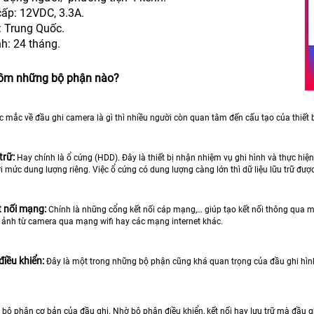
ấp: 12VDC, 3.3A.
: Trung Quốc.
h: 24 tháng.
gồm những bộ phận nào?
c mắc về đầu ghi camera là gì thì nhiều người còn quan tâm đến cấu tạo của thiết
trữ:
Hay chính là ổ cứng (HDD). Đây là thiết bị nhận nhiệm vụ ghi hình và thực hiện
 mức dung lượng riêng. Việc ổ cứng có dung lượng càng lớn thì dữ liệu lữu trữ đượ
t nối mạng:
Chính là những cổng kết nối cáp mạng,… giúp tạo kết nối thông qua 
nh ảnh từ camera qua mạng wifi hay các mạng internet khác.
iều khiển:
Đây là một trong những bộ phận cũng khá quan trọng của đầu ghi hình
bộ phận cơ bản của đầu ghi. Nhờ bộ phận điều khiển, kết nối hay lưu trữ mà đầu gh