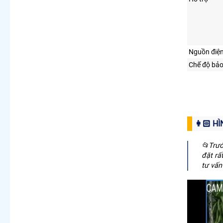
Nguồn điệ
Chế độ bả
👩🏻 H
📂Trướ
đặt rấ
tư vấn