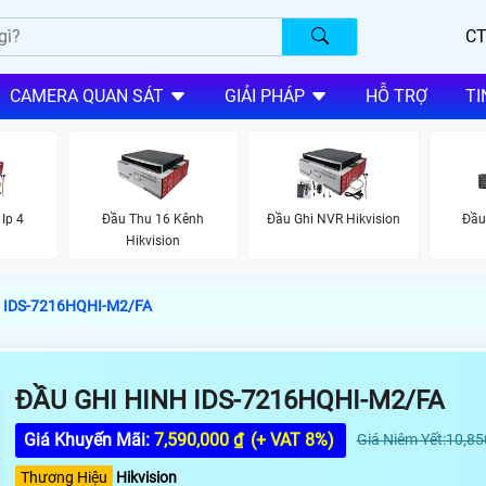
CT
CAMERA QUAN SÁT
GIẢI PHÁP
HỖ TRỢ
TI
Ip 4
Đầu Thu 16 Kênh
Đầu Ghi NVR Hikvision
Đầu
Hikvision
h IDS-7216HQHI-M2/FA
ĐẦU GHI HINH IDS-7216HQHI-M2/FA
Giá Khuyến Mãi:
7,590,000 ₫
(+ VAT 8%)
Giá Niêm Yết:10,85
Thương Hiệu
Hikvision