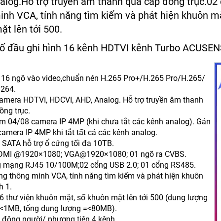
alog.Hỗ trợ truyền âm thanh qua cáp đồng trục.02 
inh VCA, tính năng tìm kiếm và phát hiện khuôn mặ
t lên tới 500.
ố đầu ghi hình 16 kênh HDTVI kênh Turbo ACUSE
 16 ngõ vào video,chuẩn nén H.265 Pro+/H.265 Pro/H.265/
.264.
camera HDTVI, HDCVI, AHD, Analog. Hỗ trợ truyền âm thanh
ồng trục.
m 04/08 camera IP 4MP (khi chưa tắt các kênh analog). Gán
camera IP 4MP khi tắt tất cả các kênh analog.
 SATA hỗ trợ ổ cứng tối đa 10TB.
DMI @1920×1080; VGA@1920×1080; 01 ngõ ra CVBS.
 mạng RJ45 10/100M;02 cổng USB 2.0; 01 cổng RS485.
ng thông minh VCA, tính năng tìm kiếm và phát hiện khuôn
h 1.
16 thư viện khuôn mặt, số khuôn mặt lên tới 500 (dung lượng
<1MB, tổng dung lượng =<80MB).
 động người/ phương tiện 4 kênh.