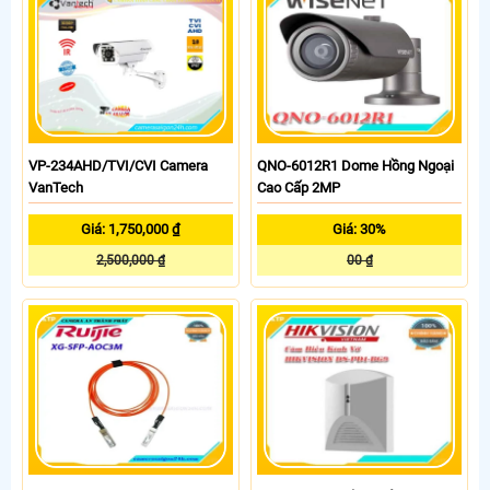
VP-234AHD/TVI/CVI Camera
QNO-6012R1 Dome Hồng Ngoại
VanTech
Cao Cấp 2MP
Giá: 1,750,000 ₫
Giá: 30%
2,500,000 ₫
00 ₫