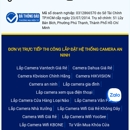
Mã số doanh nghiệp: 0312866570 do Sở Tài Chính
TP.HCM cấp ngày 23/07/2014. Trụ sở chính: 51 Lũy
Bán Bích, Phường Phú Thạnh, Thành Phố Hồ Chí
Minh
ĐƠN VỊ TRỰC TIẾP THI CÔNG LẮP ĐẶT HỆ THỐNG CAMERA AN
NINH
Lắp Camera Vantech Giá Rẻ
Camera Dahua Giá Rẻ
Camera Kbvision Chính Hãng
Camera HIKVISION
Camera an ninh
Lắp camera gia đình
Lắp camera xem qua điện thoại
Lắp Camera Cửa Hàng Loại Nào
Lắp Camera Văn Phòng
Lắp Camera Nhà Xưởng
Lắp Camera Wifi Giá Rẻ Không Dây
Camera Wifi Giá Rẻ
Lắp Camera Wifi YooSee
Lắp Camera Wifi KBONE
Tư Vấn Mua Khóa Cửa