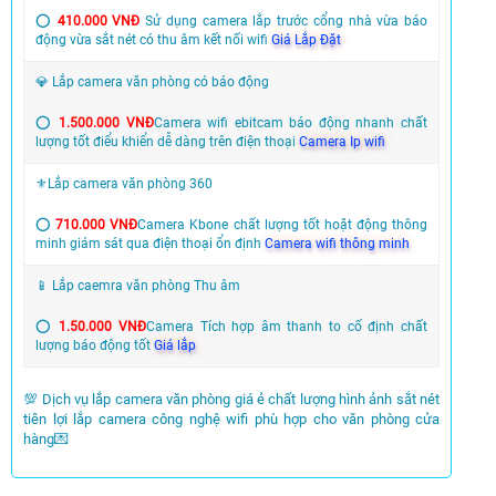
⭕
410.000 VNĐ
Sử dụng camera lắp trước cổng nhà vừa báo
động vừa sắt nét có thu âm kết nối wifi
Giá Lắp Đặt
💎 Lắp camera văn phòng có báo động
⭕
1.500.000 VNĐ
Camera wifi ebitcam báo động nhanh chất
lượng tốt điểu khiển dễ dàng trên điện thoại
Camera Ip wifi
⚜️Lắp camera văn phòng 360
⭕
710.000 VNĐ
Camera Kbone chất lượng tốt hoặt động thông
minh giám sát qua điện thoại ổn định
Camera wifi thông minh
📱 Lắp caemra văn phòng Thu âm
⭕
1.50.000 VNĐ
Camera Tích hợp âm thanh to cố định chất
lượng báo động tốt
Giá lắp
💯 Dịch vụ lắp camera văn phòng giá ẻ chất lượng hình ảnh sắt nét
tiên lợi lắp camera công nghệ wifi phù hợp cho văn phòng cửa
hàng💌