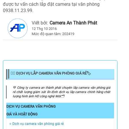
được tư vấn cách lắp đặt camera tại văn phòng
0938.11.23.99.
Viết bởi:
Camera An Thành Phát
12 Thg 10 2016
Mức độ quan tâm: 202419
👍🏻 DỊCH VỤ LẮP CAMERA VĂN PHÒNG GIÁ RẺ🏷
️💚 Công ty camera an thành phát chuyên lắp camera văn phòng giá
rẻ chất lượng giám sát ổn định dịch vụ lắp camera chính hãng chât
lượng hình ảnh HD công nghệ Mới🗂
DỊCH VỤ CAMERA VĂN PHÒNG
GIÁ VÀ HOẶT ĐỘNG
⭐ Dịch vụ camera văn phòng giá rẻ