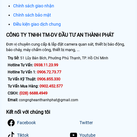
Chính sách giao nhận
Chính sách bảo mật
Điều kiện giao dịch chung
CÔNG TY TNHH TM-DV ĐẦU TƯ AN THÀNH PHÁT
Đơn vị chuyên cung cấp & lắp đặt camera quan sát, thiết bị báo động,
báo cháy, máy chấm công, thiết bị mạng, ...
Trụ Sở:
51 Lũy Bán Bích, Phường Phú Thạnh, TP. Hồ Chí Minh
0938.11.23.99
Hotline Tư Vấn:
0906.72.73.77
Hotline Tư Vấn 1:
0906.855.330
Tư Vấn Kỹ Thuật:
0902.452.577
Tư Vấn Mua Hàng:
(028) 6688.4949
CSKH:
Email:
congngheanthanhphat@gmail.com
Kết nối với chúng tôi
Facebook
Twitter
Tiktok
Youtube