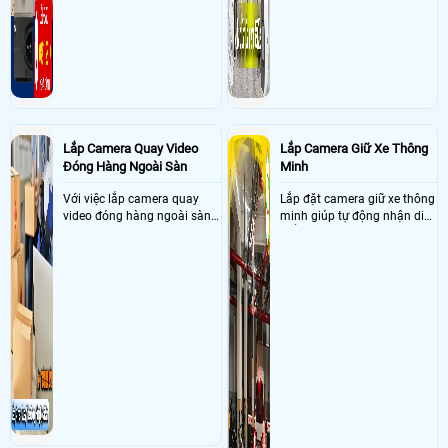
Công ty cổ phần vận tải Hà Tiên (296 Trần Não, Bình An, Quận 2,
Tp.HCM). Cám ơn>
Ngày: 06/12/2018
Admin
nói về Dịch Vụ Lắp Đặt Camera Tại Văn Phòng
Giá Rẻ
Chào anh kiên: Anh liên hệ hotline để được tư vấn rõ hơn về nhu cầu của
anh ạ>
Lắp Camera Quay Video
Lắp Camera Giữ Xe Thông
Đóng Hàng Ngoài Sàn
Minh
Với việc lắp camera quay
Lắp đặt camera giữ xe thông
video đóng hàng ngoài sàn
minh giúp tự động nhận diện
thì đây là một giải pháp
biển số nâng cao tính bảo
camera cực kì cần thiết cho
mật tài sản giảm thiểu tình
các shop kinh doanh online
trạng ùn tắc tại cửa ra vào
đều nên sử dụng để có thể
và cắt giảm chi phí thuê
bảo vệ quyền lợi shop tránh
nhân viên giữ xe
được các tình trạng bị đánh
mất cắp hàng hóa