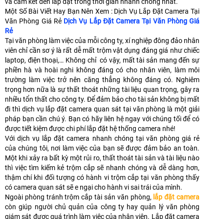
và cam kết đến lắp đặt trong thời gian nhanh chóng nhất.
Một Số Bài Viết Hay Bạn Nên Xem : Dịch Vụ Lắp Đặt Camera Tại
Văn Phòng Giá Rẻ
Dịch Vụ Lắp Đặt Camera Tại Văn Phòng Giá
Rẻ
Tại văn phòng làm việc của mỗi công ty, xí nghiệp đông đảo nhân
viên chỉ cần sơ ý là rất dễ mất trộm vật dụng đáng giá như chiếc
laptop, điện thoại,… Không chỉ có vậy, mất tài sản mang đến sự
phiền hà và hoài nghi không đáng có cho nhân viên, làm môi
trường làm việc trở nên căng thẳng không đáng có. Nghiêm
trọng hơn nữa là sự thất thoát những tài liệu quan trọng, gây ra
nhiều tổn thất cho công ty. Để đảm bảo cho tài sản không bị mất
đi thì dịch vụ lắp đặt camera quan sát tại văn phòng là một giải
pháp bạn cần chú ý. Bạn có hãy liên hệ ngay với chúng tối để có
được tiết kiệm được chi phí lắp đặt hệ thống camera nhé!
Với dịch vụ lắp đặt camera nhanh chóng tại văn phòng giá rẻ
của chúng tôi, nơi làm việc của bạn sẽ được đảm bảo an toàn.
Một khi xảy ra bất kỳ một rủi ro, thất thoát tài sản và tài liệu nào
thì việc tìm kiếm kẻ trộm cắp sẽ nhanh chóng và dễ dàng hơn,
thậm chí khi đối tượng có hành vi trộm cắp tại văn phòng thấy
có camera quan sát sẽ e ngại cho hành vi sai trái của mình.
Ngoài phòng tránh trộm cắp tài sản văn phòng,
lắp đặt camera
còn giúp người chủ quản của công ty hay quản lý văn phòng
giám sát được quá trình làm việc của nhân viên. Lắp đặt camera