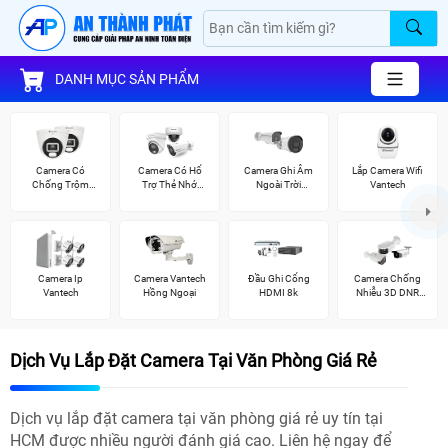
DANH MỤC SẢN PHẨM
Camera Có
Camera Có Hổ
Camera Ghi Âm
Lắp Camera Wifi
Chống Trộm
Trợ Thẻ Nhớ
Ngoài Trời
Vantech
Vantech
Vantech
Vantech
Camera Ip
Camera Vantech
Đầu Ghi Cổng
Camera Chống
Vantech
Hồng Ngoại
HDMI 8k
Nhiễu 3D DNR
Hikvison
Dịch Vụ Lắp Đặt Camera Tại Văn Phòng Giá Rẻ
Dịch vụ lắp đặt camera tại văn phòng giá rẻ uy tín tại
HCM được nhiều người đánh giá cao. Liên hệ ngay để