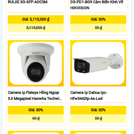
RUIJIE XG-SFP-AOC3M
DS-PD1-BG9 Cảm Biến Kính Vỡ
HIKVISION
Giá: 5,115,000 ₫
Giá: 30%
5,115,000 ₫
00 ₫
Camera Ip Flateye Hồng Ngoại
Camera Ip Dahua Ipc-
5.0 Megapixel Hanwha Techwin
Hfw5442tp-As-Led
Wisenet QNE-8021R
Giá: 30%
Giá: 30%
00 ₫
00 ₫