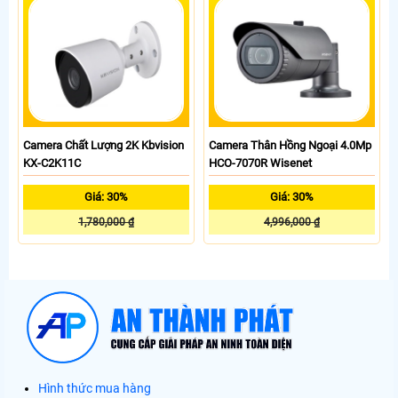
Camera Chất Lượng 2K Kbvision
Camera Thân Hồng Ngoại 4.0Mp
KX-C2K11C
HCO-7070R Wisenet
Giá: 30%
Giá: 30%
1,780,000 ₫
4,996,000 ₫
Hình thức mua hàng