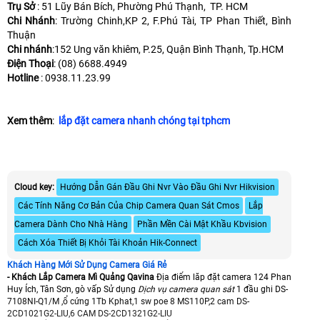
Trụ Sở
: 51 Lũy Bán Bích, Phường Phú Thạnh, TP. HCM
Chi Nhánh
: Trường Chinh,KP 2, F.Phú Tài, TP Phan Thiết, Bình
Thuận
Chi nhánh
:152 Ung văn khiêm, P.25, Quận Bình Thạnh, Tp.HCM
Điện Thoại
: (08) 6688.4949
Hotline
: 0938.11.23.99
Xem thêm
:
lắp đặt camera nhanh chóng tại tphcm
Cloud key:
Hướng Dẫn Gán Đầu Ghi Nvr Vào Đầu Ghi Nvr Hikvision
Các Tính Năng Cơ Bản Của Chip Camera Quan Sát Cmos
Lắp
Camera Dành Cho Nhà Hàng
Phần Mền Cài Mật Khầu Kbvision
Cách Xóa Thiết Bị Khỏi Tài Khoản Hik-Connect
Khách Hàng Mới Sử Dụng Camera Giá Rẻ
- Khách Lắp Camera Mì Quảng Qavina
Địa điểm lăp đặt camera 124 Phan
Huy Ích, Tân Sơn, gò vấp Sử dụng
Dịch vụ camera quan sát
1 đầu ghi DS-
7108NI-Q1/M ,ổ cứng 1Tb Kphat,1 sw poe 8 MS110P,2 cam DS-
2CD1021G2-LIU,6 CAM DS-2CD1321G2-LIU