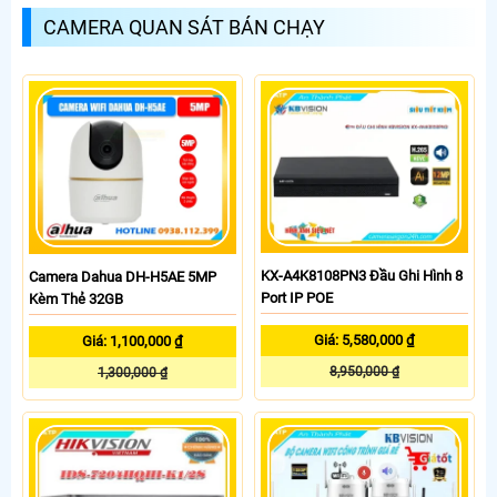
CAMERA QUAN SÁT BÁN CHẠY
KX-A4K8108PN3 Đầu Ghi Hình 8
Camera Dahua DH-H5AE 5MP
Port IP POE
Kèm Thẻ 32GB
Giá: 5,580,000 ₫
Giá: 1,100,000 ₫
8,950,000 ₫
1,300,000 ₫