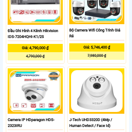
Bộ Camera Wifi Công Trình Giá
Đầu Ghi Hình 4 Kênh Hikvision
Rẻ
IDS-7204HQHI-K1/2S
Giá: 5,746,400 ₫
Giá: 4,790,000 ₫
7,980,000 ₫
4,790,000 ₫
Camera IP HDparagon HDS-
J-Tech UHD3320D (4Mp /
2323IRU
Human Detect / Face Id)