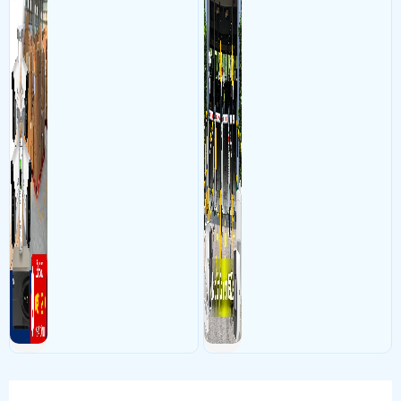
đối soát, tính tiền xe xe ra
khỏi bãi