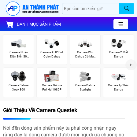
DANH MỤC SẢN PHẨM
Camera Nhận
Camera AI IP Full
Camera Wifi
Camera 2 Mắt
Diện Biển Số
Color Dahua
Dahua Có Màu
Dahua
Dahua
Ban Đêm
Camera Dahua
Camera Dahua
Camera Dahua
Camera Ip Thân
Xoay 360
Full Hd 1080P
Starlight
Dahua
Giới Thiệu Về Camera Questek
Nói đến dòng sản phẩm này ta phải công nhận ngay
rằng đây là dòng camera được mọi người ưa chuộng nó