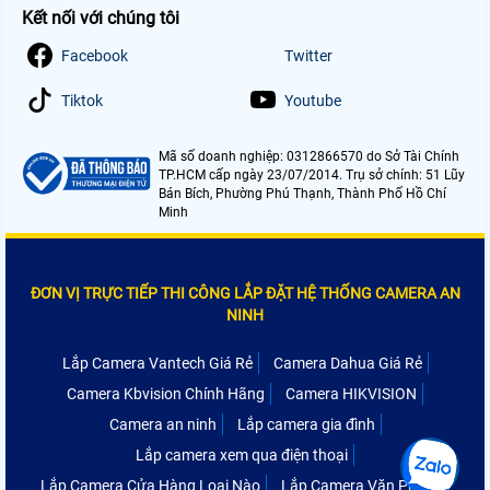
Kết nối với chúng tôi
Facebook
Twitter
Tiktok
Youtube
Mã số doanh nghiệp: 0312866570 do Sở Tài Chính
TP.HCM cấp ngày 23/07/2014. Trụ sở chính: 51 Lũy
Bán Bích, Phường Phú Thạnh, Thành Phố Hồ Chí
Minh
ĐƠN VỊ TRỰC TIẾP THI CÔNG LẮP ĐẶT HỆ THỐNG CAMERA AN
NINH
Lắp Camera Vantech Giá Rẻ
Camera Dahua Giá Rẻ
Camera Kbvision Chính Hãng
Camera HIKVISION
Camera an ninh
Lắp camera gia đình
Lắp camera xem qua điện thoại
Lắp Camera Cửa Hàng Loại Nào
Lắp Camera Văn Phòng