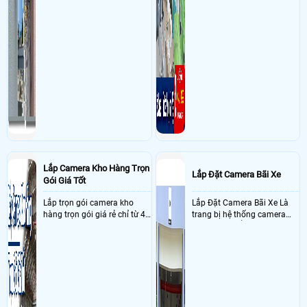
Lắp Camera Kho Hàng Trọn
Lắp Đặt Camera Bãi Xe
Gói Giá Tốt
Lắp trọn gói camera kho
Lắp Đặt Camera Bãi Xe Là
hàng trọn gói giá rẻ chỉ từ 4
trang bị hệ thống camera
triệu đồng sở hữu ngày trọn
nhận diện biển số tại khu
bộ gồm 4 camera, 1 đầu ghi
vực cổng của các bãi giữ xe
hình, ổ cứng, switch mang
kết hợp với phần mềm quản
đến giải pháp giám sát kho
lý để ghi nhận lượt xe ra vào
hàng 24/7 ổn định với độ
chụp hình thông tin xe và
sắc nét cao
biển số lưu trực tiếp về máy
tinh trạm để nhân viên tiện