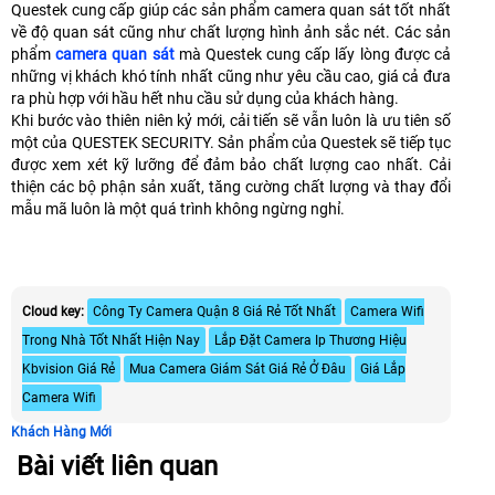
Questek cung cấp giúp các sản phẩm camera quan sát tốt nhất
về độ quan sát cũng như chất lượng hình ảnh sắc nét. Các sản
phẩm
camera quan sát
mà Questek cung cấp lấy lòng được cả
những vị khách khó tính nhất cũng như yêu cầu cao, giá cả đưa
ra phù hợp với hầu hết nhu cầu sử dụng của khách hàng.
Khi bước vào thiên niên kỷ mới, cải tiến sẽ vẫn luôn là ưu tiên số
một của QUESTEK SECURITY. Sản phẩm của Questek sẽ tiếp tục
được xem xét kỹ lưỡng để đảm bảo chất lượng cao nhất. Cải
thiện các bộ phận sản xuất, tăng cường chất lượng và thay đổi
mẫu mã luôn là một quá trình không ngừng nghỉ.
Cloud key:
Công Ty Camera Quận 8 Giá Rẻ Tốt Nhất
Camera Wifi
Trong Nhà Tốt Nhất Hiện Nay
Lắp Đặt Camera Ip Thương Hiệu
Kbvision Giá Rẻ
Mua Camera Giám Sát Giá Rẻ Ở Đâu
Giá Lắp
Camera Wifi
Khách Hàng Mới
Bài viết liên quan