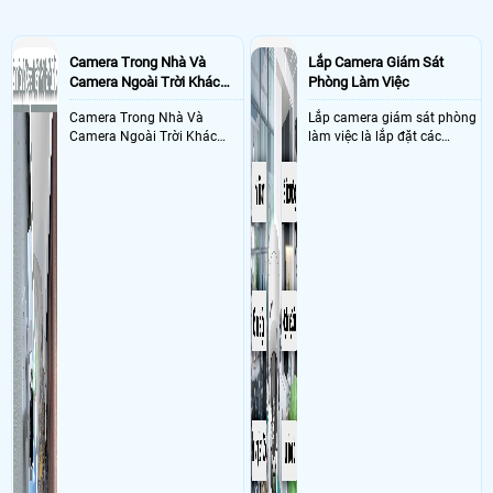
Camera Trong Nhà Và
Lắp Camera Giám Sát
Camera Ngoài Trời Khác
Phòng Làm Việc
Nhau Như Thế Nào
Camera Trong Nhà Và
Lắp camera giám sát phòng
Camera Ngoài Trời Khác
làm việc là lắp đặt các
Nhau ở tính năng chống
camera ghi hình ảnh sắc nét
nước và chống bụi của
và âm thanh trong phòng
camera
làm việc với mục đích giám
sát quá trình làm việc của
nhân viên, bảo vệ tài sản,
theo dõi an ninh trong thời
gian thực qua điện thoại
hoặc máy tính từ xa