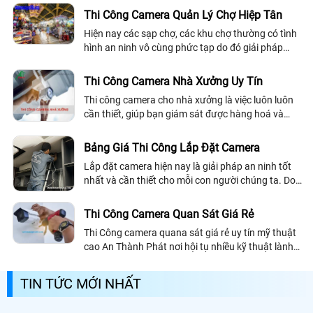
Thi Công Camera Quản Lý Chợ Hiệp Tân
Hiện nay các sạp chợ, các khu chợ thường có tình
hình an ninh vô cùng phức tạp do đó giải pháp
được đưa ra là lắp đặt camera cho khu chợ cũng
như các sạp trong chợ để đảm bảo an...
Thi Công Camera Nhà Xưởng Uy Tín
Thi công camera cho nhà xưởng là việc luôn luôn
cần thiết, giúp bạn giám sát được hàng hoá và
quản lí nhân viên. Để làm sao chọn được một loại
camera cho nhà xưởng chính hãng,...
Bảng Giá Thi Công Lắp Đặt Camera
Lắp đặt camera hiện nay là giải pháp an ninh tốt
nhất và cần thiết cho mỗi con người chúng ta. Do
thực trạng đời sống ngày càng phức tạp thường
xảy ra các vụ trộm cắp tài sản
Thi Công Camera Quan Sát Giá Rẻ
Thi Công camera quana sát giá rẻ uy tín mỹ thuật
cao An Thành Phát nơi hội tụ nhiều kỹ thuật lành
nghề kinh nghiệm lắp camera quan sát hơn 10
năm , Dịch vụ thi công camera quan sát giá rẻ cho
TIN TỨC MỚI NHẤT
công trình văn phòng nhà xưởng và gia đình