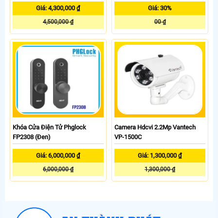
Giá: 4,300,000 ₫
Giá: 30%
4,500,000 ₫
00 ₫
Khóa Cửa Điện Tử Phglock
Camera Hdcvi 2.2Mp Vantech
FP2308 (Đen)
VP-1500C
Giá: 6,000,000 ₫
Giá: 1,300,000 ₫
6,000,000 ₫
1,300,000 ₫