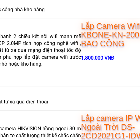
ớc cổng nhà kho hàng
Lắp Camera Wif
KBONE-KN-20
thanh 2 chiều kết nối wifi mạnh mẽ
BAO CÔNG
 2.0MP tích hợp công nghệ wifi ,
t từ xa qua mạng điện thoại tốc độ
 phù hợp lắp đặt camera wifi trước
1.800.000 VNĐ
 nhỏ hoặc kho hàng.
t từ xa qua điện thoại
Lắp camera IP 
Ngoài Trời DS-
 camera HIKVISION hồng ngoại 30 m
2CD2021G1-ID
ân to chất lượng thiết kế chắc chắn