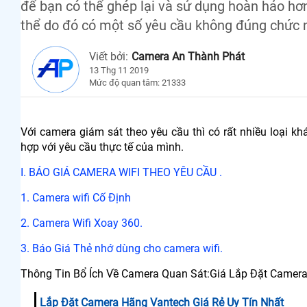
để bạn có thể ghép lại và sử dụng hoàn hảo hơn,
thể do đó có một số yêu cầu không đúng chức 
Viết bởi:
Camera An Thành Phát
13 Thg 11 2019
Mức độ quan tâm: 21333
Với camera giám sát theo yêu cầu thì có rất nhiều loại 
hợp với yêu cầu thực tế của mình.
I. BÁO GIÁ CAMERA WIFI THEO YÊU CẦU .
1. Camera wifi Cố Định
2. Camera Wifi Xoay 360.
3. Báo Giá Thẻ nhớ dùng cho camera wifi.
Thông Tin Bổ Ích Về Camera Quan Sát:Giá Lắp Đặt Camer
Lắp Đặt Camera Hãng Vantech Giá Rẻ Uy Tín Nhất