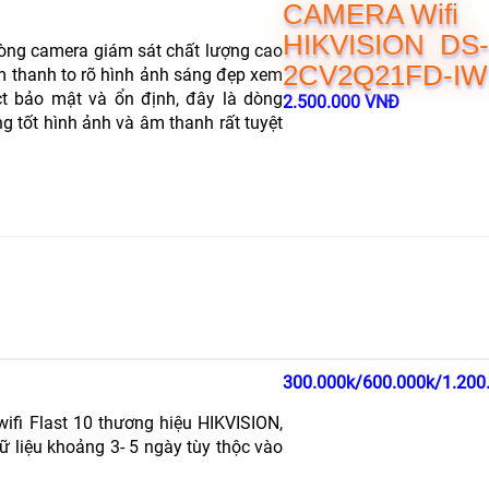
CAMERA Wifi
HIKVISION DS
òng camera giám sát chất lượng cao
2CV2Q21FD-IW
 thanh to rõ hình ảnh sáng đẹp xem
 bảo mật và ổn định, đây là dòng
2.500.000 VNĐ
g tốt hình ảnh và âm thanh rất tuyệt
300.000k/600.000k/1.200
fi Flast 10 thương hiệu HIKVISION,
ữ liệu khoảng 3- 5 ngày tùy thộc vào