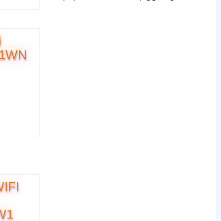
xa qua điện thoại ổn định
i
01WN
WIFI
W1