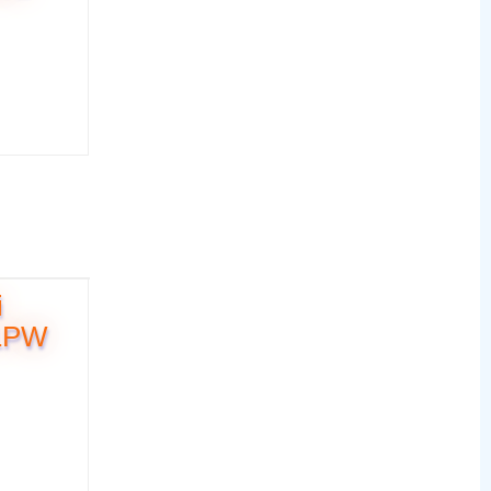
i
1PW