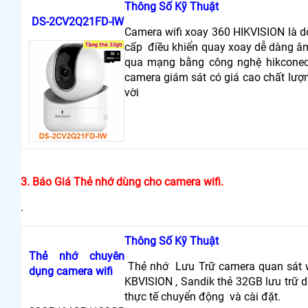
Thông Số Kỹ Thuật
DS-2CV2Q21FD-IW
Camera wifi xoay 360 HIKVISION là d
cấp điều khiển quay xoay dễ dàng âm
qua mạng bằng công nghệ hikconect
camera giám sát có giá cao chất lượn
vời
3. Báo Giá Thẻ nhớ dùng cho camera wifi.
.
Thông Số Kỹ Thuật
Thẻ nhớ chuyên
Thẻ nhớ Lưu Trữ camera quan sát wi
dụng camera wifi
KBVISION , Sandik thẻ 32GB lưu trữ d
thực tế chuyển động và cài đặt.