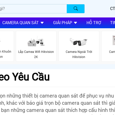
CT
CAMERA QUAN SÁT
GIẢI PHÁP
HỖ TRỢ
TI
n Khuôn
Lắp Camea Wifi Hikvision
Camera Ngoài Trời
Came
on
2K
Hikvision
eo Yêu Cầu
ọn những thiết bị camera quan sát để phục vụ nhu
, khác với báo giá trọn bộ camera quan sát thì giá
 bạn những camera quan sát thích hợp cấu hình th