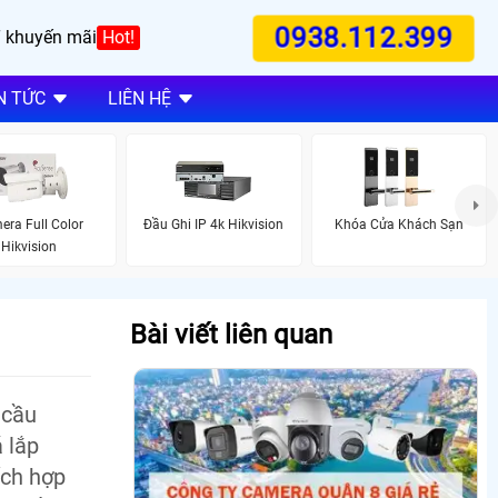
0938.112.399
 khuyến mãi
Hot!
N TỨC
LIÊN HỆ
ra Full Color
Đầu Ghi IP 4k Hikvision
Khóa Cửa Khách Sạn
Hikvision
Bài viết liên quan
 cầu
 lắp
ích hợp