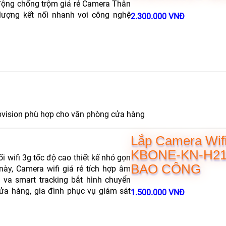
 động chống trộm giá rẻ Camera Thân
 lượng kết nối nhanh vơi công nghệ
2.300.000 VNĐ
kbvision phù hợp cho văn phòng cửa hàng
Lắp Camera Wif
KBONE-KN-H2
i wifi 3g tốc độ cao thiết kế nhỏ gọn
BAO CÔNG
này, Camera wifi giá rẻ tích hợp âm
va smart tracking bắt hình chuyển
ửa hàng, gia đình phục vụ giám sát
1.500.000 VNĐ