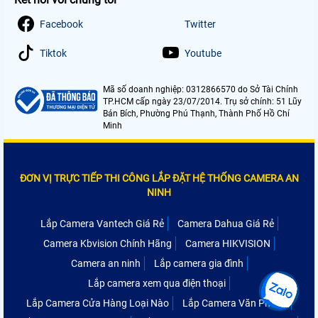
Facebook
Twitter
Tiktok
Youtube
Mã số doanh nghiệp: 0312866570 do Sở Tài Chính
TP.HCM cấp ngày 23/07/2014. Trụ sở chính: 51 Lũy
Bán Bích, Phường Phú Thạnh, Thành Phố Hồ Chí
Minh
ĐƠN VỊ TRỰC TIẾP THI CÔNG LẮP ĐẶT HỆ THỐNG CAMERA AN
NINH
Lắp Camera Vantech Giá Rẻ
Camera Dahua Giá Rẻ
Camera Kbvision Chính Hãng
Camera HIKVISION
Camera an ninh
Lắp camera gia đình
Lắp camera xem qua điện thoại
Lắp Camera Cửa Hàng Loại Nào
Lắp Camera Văn Phòng