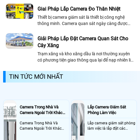
tâm hàng đầu. Và hôm nay An Thành...
Giai Pháp Lắp Camera Đo Thân Nhiệt
Thiết bị camera giám sát là thiết bị công nghệ
thông minh. Camera quan sát ngày càng được
nâng cao về chất lượng,cũng như chức năng của
nó. Thiết bị camera quan sát được con...
Giải Pháp Lắp Đặt Camera Quan Sát Cho
Cây Xăng
Trạm xăng và kho xăng dầu là nơi thường xuyên
có phương tiện giao thông qua lại để nạp nhiên liệu
do vậy tại đây đòi hỏi chất lượng dịch vụ của các
cây xăng phải được chuyên...
TIN TỨC MỚI NHẤT
Camera Trong Nhà Và
Lắp Camera Giám Sát
Camera Ngoài Trời Khác
Phòng Làm Việc
Nhau Như Thế Nào
Camera Trong Nhà Và
Lắp camera giám sát phòng
Camera Ngoài Trời Khác
làm việc là lắp đặt các
Nhau ở tính năng chống
camera ghi hình ảnh sắc nét
nước và chống bụi của
và âm thanh trong phòng