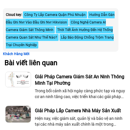
Cloud key:
Công Ty Lắp Camera Quận Phú Nhuận
Hướng Dẫn Gán
Đầu Ghi Nvr Vào Đầu Ghi Nvr Hikvision
Công Nghệ Camera Al
Camera Giám Sát Thông Minh
Thời Tiết Ảnh Hưởng Đến Hệ Thống
Camera Quan Sát Như Thế Nào?
Lắp Báo Động Chống Trộm Trang
Trại Chuyên Nghiệp
Khách Hàng Mới
Bài viết liên quan
Giải Pháp Camera Giám Sát An Ninh Thông
Minh Tại Phường
Trong bối cảnh xã hội ngày càng phức tạp và nguy
cơ an ninh tăng cao, việc triển khai các giải pháp
giám sát an ninh trở nên vô cùng cần thiết.
Camera giám sát an ninh tại phường...
Giải Pháp Lắp Camera Nhà Máy Sản Xuất
Hiện nay, việc giám sát, quản lý và bảo vệ an ninh
tại các nhà máy sản xuất chính là một trong
những vấn đề đang được nhiều chủ nhà máy quan