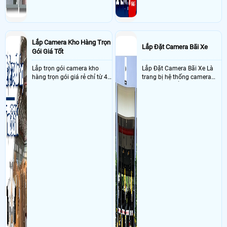
Lắp Camera Kho Hàng Trọn
Lắp Đặt Camera Bãi Xe
Gói Giá Tốt
Lắp trọn gói camera kho
Lắp Đặt Camera Bãi Xe Là
hàng trọn gói giá rẻ chỉ từ 4
trang bị hệ thống camera
triệu đồng sở hữu ngày trọn
nhận diện biển số tại khu
bộ gồm 4 camera, 1 đầu ghi
vực cổng của các bãi giữ xe
hình, ổ cứng, switch mang
kết hợp với phần mềm quản
đến giải pháp giám sát kho
lý để ghi nhận lượt xe ra vào
hàng 24/7 ổn định với độ
chụp hình thông tin xe và
sắc nét cao
biển số lưu trực tiếp về máy
tinh trạm để nhân viên tiện
đối soát, tính tiền xe xe ra
khỏi bãi