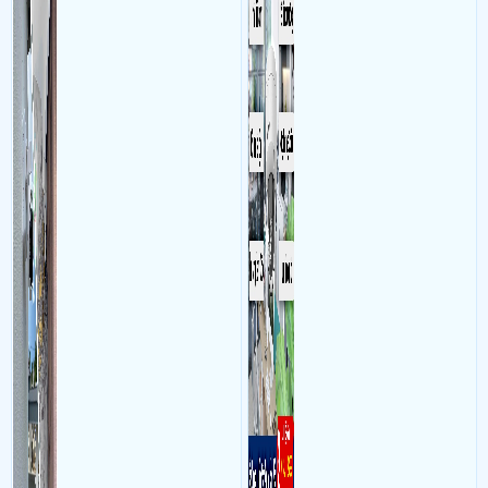
camera
làm việc với mục đích giám
sát quá trình làm việc của
nhân viên, bảo vệ tài sản,
theo dõi an ninh trong thời
gian thực qua điện thoại
hoặc máy tính từ xa