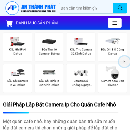
DANH MỤC SẢN PHẨM
Đầu Ghi IP Ai
Đầu Thu 16
Đầu Thu Camera
Đầu Ghi 8 Ổ Cứng
Dahua
Camerah Dahua
32 Kênh Dahua
Dahua
Đầu Ghi Camera
Đầu Ghi Hình Ip
Camera Có
Camera Xoay 360
Ip 4k Dahua
32 Kênh Dahua
Chống Ngược
Hikvision
Sáng Ezviz
Giải Pháp Lắp Đặt Camera Ip Cho Quán Cafe Nhỏ
Một quán cafe nhỏ, hay những quán bán trà sữa muốn
lắp đặt camera thì chọn những giải pháp để lắp đặt cho