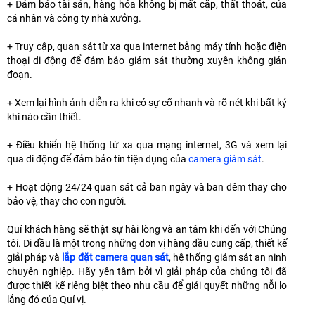
+ Đảm bảo tài sản, hàng hóa không bị mất cắp, thất thoát, của
cá nhân và công ty nhà xưởng.
+ Truy cập, quan sát từ xa qua internet bằng máy tính hoặc điện
thoại di động để đảm bảo giám sát thường xuyên không gián
đoạn.
+ Xem lại hình ảnh diễn ra khi có sự cố nhanh và rõ nét khi bất ký
khi nào cần thiết.
+ Điều khiển hệ thống từ xa qua mạng internet, 3G và xem lại
qua di động để đảm bảo tín tiện dụng của
camera giám sát
.
+ Hoạt động 24/24 quan sát cả ban ngày và ban đêm thay cho
bảo vệ, thay cho con người.
Quí khách hàng sẽ thật sự hài lòng và an tâm khi đến với Chúng
tôi. Đi đầu là một trong những đơn vị hàng đầu cung cấp, thiết kế
giải pháp và
lắp đặt camera quan sát
, hệ thống giám sát an ninh
chuyên nghiệp. Hãy yên tâm bởi vì giải pháp của chúng tôi đã
được thiết kế riêng biệt theo nhu cầu để giải quyết những nỗi lo
lắng đó của Quí vị.