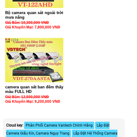
Bộ camera quan sát ngoài trời
mưa nắng
Giá Bán: 10,300,000 VNĐ
Giá Khuyến Mại: 7,800,000 VNĐ
1774
camera quan sát ban đêm thấy
màu FULL HD
Giá Bán: 12,500,000 VNĐ
Giá Khuyến Mại: 9,200,000 VNĐ
Cloud key:
Phân Phối Camera Vantech Chính Hãng
Lắp Đặt
Camera Giấu Kín, Camera Ngụy Trang
Lắp Đặt Hệ Thống Camera