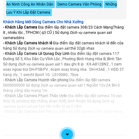
An Ninh Công An Nhân Dân
Demo Camera Văn Phòng
Những
Lưu Ý Khi Lắp Đặt Camera
Khách Hàng Mới Dùng Camera Cho Nhà Xưởng
- Khách Lắp Camera
Địa điểm lăp đặt camera 308/23 Cách MạngTháng
8 , nhiêu lộc , TPHCM ( q3 CŨ ) Sử dụng
Dịch vụ camera quan sát
cameraddns
- Khách Lắp Camera khách lẻ
Địa điểm lăp đặt camera khách lẻ đến cửa
hàng Sử dụng
Dịch vụ camera quan sát
thẻ 32gb vhas
- Khách Lắp Camera Lê Qunag Duy Linh
Địa điểm lăp đặt camera 117
Đường Số 5, Khu Dân Cư Vĩnh Lộc , Phường Bình Hưng Hòa B, Bình Tân
Sử dụng
Dịch vụ camera quan sát
1 dau ghi 8 ip : KX-A8128N2 , 1 cam
xoay ngoai troi DH-P5B-PV , 6cam xoay trong nha : DH-H3AE , 1 HDD 3T
hàng cty , 1 swicht 8port 1G : LS1008G , 7box
- Khách Lắp Camera Huynh văn phong
Địa điểm lăp đặt camera
0000000000 Sử dụng
Dịch vụ camera quan sát
1 Nguồn 12v-2A BH-3
tháng ,cộng dây mạng 1m
- Khách Lắp Camera Phạm Thảo Uyên
Địa điểm lăp đặt camera 74 vạn
thủy tú, phường đức thắng, phan thiết, bình thuận Sử dụng
Dịch vụ
camera quan sát
gia hạn tên miền từ xa 2 năm
- Khách Lắp Camera Anh Phi
Địa điểm lăp đặt camera 159 Lê Đại Hàng ,
Phường Phú Thọ Hòa , TP.HCM Sử dụng
Dịch vụ camera quan sát
Nguồn
Đầu Ghi 12V-6A
- Khách Lắp Camera
Địa điểm lăp đặt camera 163 Trương Thi Hoa,
Phường Tân Thới Hiệp Sử dụng
Dịch vụ camera quan sát
01 bán ổ cứng
500gb seagate Kiệt phát (ổ cứng này cộng thêm 2 tháng bảo hành do ổ