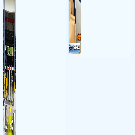
kết hợp với phần mềm quản
các shop kinh doanh online
lý để ghi nhận lượt xe ra vào
đều nên sử dụng để có thể
chụp hình thông tin xe và
bảo vệ quyền lợi shop tránh
biển số lưu trực tiếp về máy
được các tình trạng bị đánh
tinh trạm để nhân viên tiện
mất cắp hàng hóa
đối soát, tính tiền xe xe ra
khỏi bãi