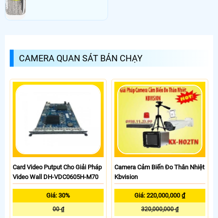
CAMERA QUAN SÁT BÁN CHẠY
Card Video Putput Cho Giải Pháp
Camera Cảm Biến Đo Thân Nhiệt
Video Wall DH-VDC0605H-M70
Kbvision
Giá: 30%
Giá: 220,000,000 ₫
00 ₫
320,000,000 ₫