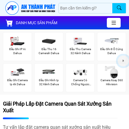
DANH MỤC SẢN PHẨM
Đầu Ghi IP Ai
Đầu Thu 16
Đầu Thu Camera
Đầu Ghi 8 Ổ Cứng
Dahua
Camerah Dahua
32 Kênh Dahua
Dahua
Đầu Ghi Camera
Đầu Ghi Hình Ip
Camera Có
Camera Xoay 360
Ip 4k Dahua
32 Kênh Dahua
Chống Ngược
Hikvision
Sáng Ezviz
Giải Pháp Lắp Đặt Camera Quan Sát Xưởng Sản
Xuất
Tư vấn lắp đặt camera quan sát xưởng sản xuất hiệu