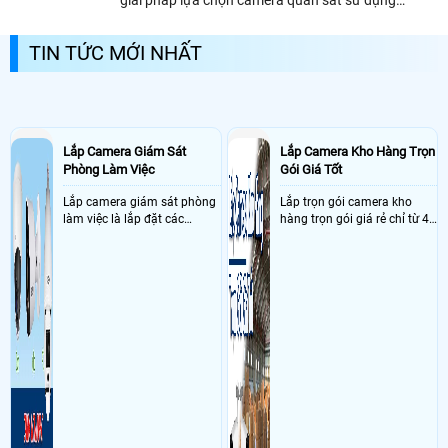
giải pháp lựa chọn camera quan sát sử dụng
khu bình phú, phường 10 quận 6 Sử dụng
Dịch vụ camera quan sát
1
nguồn POE, Vậy camera quan sát sử dung nguồn
cam mvd DH-H5D-5F lưu máy tính trạm của ngta
POE nó có những lợi ích gì và giải pháp sử...
- Khách Lắp Camera CÔNG TY TNHH SẢN XUẤT THƯƠNG MẠI DỊCH VỤ
TIN TỨC MỚI NHẤT
ĐÀI MỸ
Địa điểm lăp đặt camera 97a đỗ bí,phú thạnh,hcm Sử dụng
Dịch
vụ camera quan sát
1 hdd 500gb seageta (kiệt phát ) không dán tem,1
nguồn đầu ghi , 1 nguồn cam ngay cầu thang lầu trên cùng
- Khách Lắp Camera Kho Khánh Tường
Địa điểm lăp đặt camera 48/3/4B
Thạnh Xuân 25, Phường Thạnh Xuân, Quận 12 Sử dụng
Dịch vụ camera
quan sát
1 KX-A4K8116N3-VN, ổ 4T của khách, 6 DH-H5D-5F, 6 chân rút
Lắp Camera Giám Sát
Lắp Camera Kho Hàng Trọn
lắp lên bàn, phần mềm online nhận mã tự động 4 triệu 1 năm, 2 LS1008G
Phòng Làm Việc
Gói Giá Tốt
- Khách Lắp Camera a Hải
Địa điểm lăp đặt camera 20 phan đình giót tân
bình Sử dụng
Dịch vụ camera quan sát
1 ổ cưalng seagate 1Tb, 1 nguồn
Lắp camera giám sát phòng
Lắp trọn gói camera kho
đầu ghi
làm việc là lắp đặt các
hàng trọn gói giá rẻ chỉ từ 4
- Khách Lắp Camera
Địa điểm lăp đặt camera 5 đường Số 4, khu dân cư
camera ghi hình ảnh sắc nét
triệu đồng sở hữu ngày trọn
Khang An Khu phố 1, Tân Tạo, Hồ Chí Minh Sử dụng
Dịch vụ camera
và âm thanh trong phòng
bộ gồm 4 camera, 1 đầu ghi
quan sát
01 DH-H5AE, 01 KX-7104T, 01 DH-HAC-B1A21P-U0IL-A-VN, 01
làm việc với mục đích giám
hình, ổ cứng, switch mang
KX-AD2112C-A-VN, 1 ổ cứng 500gb seagate ( phát đạt )
sát quá trình làm việc của
đến giải pháp giám sát kho
- Khách Lắp Camera Ame Sai Gòn
Địa điểm lăp đặt camera 507/1/26
nhân viên, bảo vệ tài sản,
hàng 24/7 ổn định với độ
nguyễn thị tú Bình Tân sắc Sử dụng
Dịch vụ camera quan sát
4 cam MVD
theo dõi an ninh trong thời
sắc nét cao
Dahua,1 đầu ghi KX-A8128N2-VN ,ổ cứng 4Tb hãng dss,1 SWITCH 8 Port
gian thực qua điện thoại
Tplink LS1008G, 4 chân đế rút,phần mềm online cam quét mã QR phí
hoặc máy tính từ xa
2tr/năm/4 bàn
- Khách Lắp Camera Áo Khoác
Địa điểm lăp đặt camera K57/21/6 Mẹ
Suốt, P. Hòa Khánh Nam, Quận Liên Chiểu, Thành Phố Đà Nẵng Sử dụng
Dịch vụ camera quan sát
gia hạn phần mềm đóng hàng