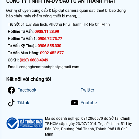
CÔNG TY TNHH TM-DV ĐẦU TƯ AN THÀNH PHÁT
Đơn vị chuyên cung cấp & lắp đặt camera quan sát, thiết bị báo động,
báo cháy, máy chấm công, thiết bị mạng, ...
Trụ Sở:
51 Lũy Bán Bích, Phường Phú Thạnh, TP. Hồ Chí Minh
0938.11.23.99
Hotline Tư Vấn:
0906.72.73.77
Hotline Tư Vấn 1:
0906.855.330
Tư Vấn Kỹ Thuật:
0902.452.577
Tư Vấn Mua Hàng:
(028) 6688.4949
CSKH:
Email:
congngheanthanhphat@gmail.com
Kết nối với chúng tôi
Facebook
Twitter
Tiktok
Youtube
Mã số doanh nghiệp: 0312866570 do Sở Tài Chính
TP.HCM cấp ngày 23/07/2014. Trụ sở chính: 51 Lũy
Bán Bích, Phường Phú Thạnh, Thành Phố Hồ Chí
Minh