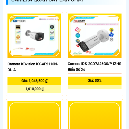
nghiên cứu phương án lắp đăt camera giao thông quy nhơn xong báo giá
pháp camera quản lý bãi xe
cho tôi...để tôi báo giá bên kia >
trường học sẽ cực kì đáng
Ngày: 17/06/2019
nói về Giới Thiệu Công Ty
đầu tư giúp nhanh chóng
Tại sao giới thiệu 10 công ty camera tại bắc giang nhưng chẳng có công
giải quyết vấn đề này
ty nào có số điện thoại. >
Ngày: 04/09/2018
Admin
nói về Giới Thiệu Công Ty
chào anh tai: Anh liên hệ hotline để được tư vấn rõ hơn nhé!>
Ngày: 03/09/2018
tai
nói về Giới Thiệu Công Ty
toi muon mua day cap gan camera ngoai troi xa khoan 100met tro
len,rout dong 100phan tram ,xin bao gia cho toi ,moi cuon 305m >
Camera iDS-2CD7A26G0/P-IZHS
Camera KBvision KX-AF2113N-
Biển Số Xe
DL-A
Giá: 30%
Giá: 1,046,500 ₫
1,610,000 ₫