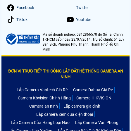
Facebook
Twitter
Tiktok
Youtube
Mã số doanh nghiệp: 0312866570 do Sở Tài Chính
TP.HCM cấp ngày 23/07/2014. Trụ sở chính: 51 Lũy
Bán Bích, Phường Phú Thạnh, Thành Phố Hồ Chí
Minh
ĐƠN VỊ TRỰC TIẾP THI CÔNG LẮP ĐẶT HỆ THỐNG CAMERA AN
NINH
Lắp Camera Vantech Giá Rẻ
Camera Dahua Giá Rẻ
Camera Kbvision Chính Hãng
Camera HIKVISION
Camera an ninh
Lắp camera gia đình
Lắp camera xem qua điện thoại
Lắp Camera Cửa Hàng Loại Nào
Lắp Camera Văn Phòng
Lắp Camera Nhà Xưởng
Lắp Camera Wifi Giá Rẻ Không Dây