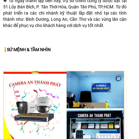
❖ Từ ngày thành lập đến nay, trụ sở chính công ty được đặt tại
51 Lũy Bán Bích, P. Tân Thới Hòa, Quận Tân Phú, TP.HCM. Từ đó
phát triển ra các chi nhánh kỹ thuật lắp đặt nhỏ tại các tỉnh
thành như: Bình Dương, Long An, Cần Thơ và các vùng lân cận
khác để phục vụ cho khách hàng với dịch vụ tốt nhất.
SỨ MỆNH & TẦM NHÌN