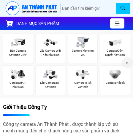
DANH MỤC SẢN PHẨM
Bán Camera
Lắp Camera Wifi
Camera Kbvision
Camera Đếm
Kbvision 2MP
Thân Kbvision
2K
Người Kbvision
Camera IP AI
Lắp Camera IOT
Camera Ip 4k
Camera Hilook
Kbvision
Kbvision
Vantech
Giới Thiệu Công Ty
Công ty camera An Thành Phát . được thành lập với sứ
mệnh mang đến cho khách hàng các sản phẩm và dịch