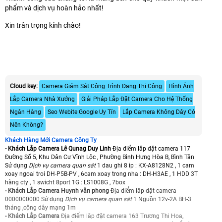
phẩm và dịch vụ hoàn hảo nhất!
Xin trân trọng kính chào!
Cloud key:
Camera Giám Sát Công Trình Đang Thi Công
Hình Ảnh
Lắp Camera Nhà Xưởng
Giải Pháp Lắp Đặt Camera Cho Hệ Thống
Ngân Hàng
Seo Webite Google Uy Tín
Lắp Camera Không Dây Có
Nên Không?
Khách Hàng Mới Camera Công Ty
- Khách Lắp Camera Lê Qunag Duy Linh
Địa điểm lăp đặt camera 117
Đường Số 5, Khu Dân Cư Vĩnh Lộc , Phường Bình Hưng Hòa B, Bình Tân
Sử dụng
Dịch vụ camera quan sát
1 dau ghi 8 ip : KX-A8128N2 , 1 cam
xoay ngoai troi DH-P5B-PV , 6cam xoay trong nha : DH-H3AE , 1 HDD 3T
hàng cty , 1 swicht 8port 1G : LS1008G , 7box
- Khách Lắp Camera Huynh văn phong
Địa điểm lăp đặt camera
0000000000 Sử dụng
Dịch vụ camera quan sát
1 Nguồn 12v-2A BH-3
tháng ,cộng dây mạng 1m
- Khách Lắp Camera
Địa điểm lăp đặt camera 163 Trương Thi Hoa,