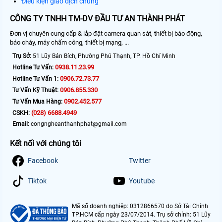
Điều kiện giao dịch chung
CÔNG TY TNHH TM-DV ĐẦU TƯ AN THÀNH PHÁT
Đơn vị chuyên cung cấp & lắp đặt camera quan sát, thiết bị báo động,
báo cháy, máy chấm công, thiết bị mạng, ...
Trụ Sở:
51 Lũy Bán Bích, Phường Phú Thạnh, TP. Hồ Chí Minh
0938.11.23.99
Hotline Tư Vấn:
0906.72.73.77
Hotline Tư Vấn 1:
0906.855.330
Tư Vấn Kỹ Thuật:
0902.452.577
Tư Vấn Mua Hàng:
(028) 6688.4949
CSKH:
Email:
congngheanthanhphat@gmail.com
Kết nối với chúng tôi
Facebook
Twitter
Tiktok
Youtube
Mã số doanh nghiệp: 0312866570 do Sở Tài Chính
TP.HCM cấp ngày 23/07/2014. Trụ sở chính: 51 Lũy