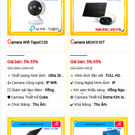
C
C
Amera Wifi TapoC120
Amera MC410 KIT
Giá bán: 5%-35%
Giá bán: 5%-35%
Giá Gốc: Liên hệ
Giá Gốc: 00 ₫
🔅 Chất lượng hình Ảnh :
Ultra 2k +
🔆 Hình Ảnh Sắc nét :
FULL HD
.
1080P .
👍 Camera Công nghệ :
IP Wifi.
🌠 Công Nghệ Hình Ảnh :
IP.
💥 Giám sát Ban Đêm :
Hồng
⭐ Khi xem thiếu sáng :
Hồng Ngoại
Ngoại 10m Hồng Ngoại SMD.
10m Hồng Ngoại SMD.
🛡 Camera Thiết Kế
Cube.
🕸️ Camera Thiết Kế
Dome Kim loại
+ Nhựa.
️☣️ Chức Năng :
Thu Âm.
️✔️ Khả Năng :
Thu Âm.