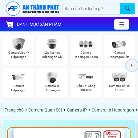
DANH MỤC SẢN PHẨM
Camera Ultra 4k
Lắp Camera
Camera
Camera
Hdparagon
Hdparagon Ghi
Hdparagon Zoom
Hdparagon Ultra
Âm
2K
Camera
Camera Ip
Đầu Ghi Cổng
Camera Full Hd
Hdparagon
Hdparagon
HDMI 8k
1080P
›
›
›
›
Trang chủ
Camera Quan Sát
Camera IP
Camera Ip Hdparagon