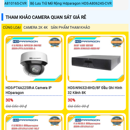
A81016S-CVR
Bộ Lưu Trữ Mở Rộng Hdparagon HDS-A80624S-CVR
THAM KHẢO CAMERA QUAN SÁT GIÁ RẺ
CÙNG LOẠI
CAMERA 2K 4K
SẢN PHẨM THAM KHẢO
HDS-PT4A225IR-A Camera IP
HDS-N9632I-8HD/8F Đầu Ghi Hinh
HDparagon
32 Kênh 8K
30%
30%
Giá Gốc: 00 ₫
Giá Gốc: 00 ₫