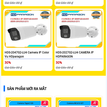
Giá Gốc: 00 ₫
Giá Gốc: 00 ₫
HDS-2047G2-LU4 Camera IP Color
HDS-2027G2-LU4 CAMERA IP
Vu HDparagon
HDPARAGON
30%
30%
Giá Gốc: 00 ₫
Giá Gốc: 00 ₫
SẢN PHẨM MỚI RA MẮT