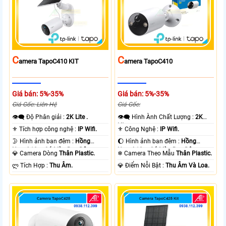
C
C
Amera TapoC410 KIT
Amera TapoC410
Giá bán: 5%-35%
Giá bán: 5%-35%
Giá Gốc: Liên Hệ
Giá Gốc:
👁️‍🗨 Độ Phân giải :
2K Lite .
👁️‍🗨 Hình Ành Chất Lượng :
2K
Lite .
⚜️ Tích hợp công nghệ :
IP Wifi.
⚜️ Công Nghệ :
IP Wifi.
🌛 Hình ảnh ban đêm :
Hồng
🌔 Hình ảnh ban đêm :
Hồng
Ngoại 10m Có Màu Ban Ðêm.
Ngoại 10m Có Màu Ban Ðêm.
💎 Camera Dòng
Thân Plastic.
❄ Camera Theo Mẫu
Thân Plastic.
️ლ Tích Hợp :
Thu Âm.
️💎 Điểm Nỗi Bật :
Thu Âm Và Loa.