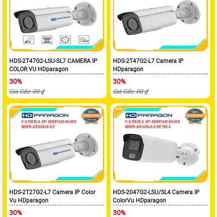
HDS-2T47G2-LSU-SL7 CAMERA IP
HDS-2T47G2-L7 Camera IP
COLOR VU HDparagon
HDparagon
30%
30%
Giá Gốc: 00 ₫
Giá Gốc: 00 ₫
HDS-2T27G2-L7 Camera IP Color
HDS-2047G2-LSU/SL4 Camera IP
Vu HDparagon
ColorVu HDparagon
30%
30%