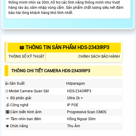
thông minh nhìn xa 30m, hỗ trợ các tính năng thông minh như Vượt
hàng rào ảo, xâm nhập vùng cấm. Sản phẩm chất lượng siêu nét đảm
bảo hài lòng khách hàng khó tính nhất.
📖 THÔNG TIN SẢN PHẨM HDS-2343IRP3
THÔNG SỐ KỸ THUẬT
CHÍNH SÁCH BẢO HÀNH
THÔNG CHI TIẾT CAMERA HDS-2343IRP3
👍 Sản Xuất
Hdparagon
🀄 Model Camera Quan Sát
HDS-2343IRP3
🔅 Độ phân giải
Ultra 2k +
🕉️ Công nghệ
IP POE
🎛 Cảm biến hình ảnh
Progressive Scan CMOS
🔦 Tầm nhìn ban đêm
Hồng Ngoại 30m
♚ Chức năng
Thu Âm