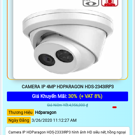
CAMERA IP 4MP HDPARAGON HDS-2343IRP3
Giá Khuyến Mãi:
30%
(+ VAT 8%)
Giá Niêm Yết:4,956,000 ₫
Thương Hiệu
Hdparagon
Ngày Đăng
3/26/2020 11:12:27 AM
Camera IP HDParagon HDS-2333IRP3 hình ảnh HD siêu nét, hồng ngoại