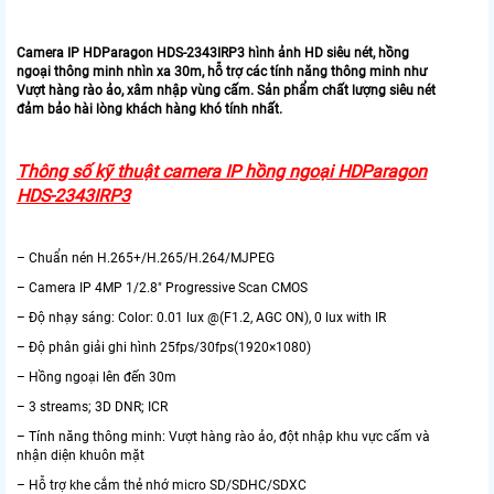
Camera IP HDParagon HDS-2343IRP3 hình ảnh HD siêu nét, hồng
ngoại thông minh nhìn xa 30m, hỗ trợ các tính năng thông minh như
Vượt hàng rào ảo, xâm nhập vùng cấm. Sản phẩm chất lượng siêu nét
đảm bảo hài lòng khách hàng khó tính nhất.
Thông số kỹ thuật camera IP hồng ngoại HDParagon
HDS-2343IRP3
– Chuẩn nén H.265+/H.265/H.264/MJPEG
– Camera IP 4MP 1/2.8" Progressive Scan CMOS
– Độ nhạy sáng: Color: 0.01 lux @(F1.2, AGC ON), 0 lux with IR
– Độ phân giải ghi hình 25fps/30fps(1920×1080)
– Hồng ngoại lên đến 30m
– 3 streams; 3D DNR; ICR
– Tính năng thông minh: Vượt hàng rào ảo, đột nhập khu vực cấm và
nhận diện khuôn mặt
– Hỗ trợ khe cắm thẻ nhớ micro SD/SDHC/SDXC