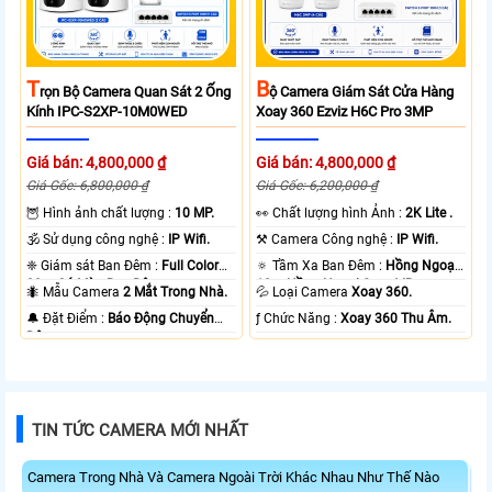
T
B
Rọn Bộ Camera Quan Sát 2 Ống
Ộ Camera Giám Sát Cửa Hàng
Kính IPC-S2XP-10M0WED
Xoay 360 Ezviz H6C Pro 3MP
Giá bán: 4,800,000 ₫
Giá bán: 4,800,000 ₫
Giá Gốc: 6,800,000 ₫
Giá Gốc: 6,200,000 ₫
🦉 Hình ảnh chất lượng :
10 MP.
️👀 Chất lượng hình Ảnh :
2K Lite .
🕉️ Sử dụng công nghệ :
IP Wifi.
⚒ Camera Công nghệ :
IP Wifi.
❈ Giám sát Ban Đêm :
Full Color
🔅 Tầm Xa Ban Đêm :
Hồng Ngoại
20m Có Màu Ban Ðêm.
10m Hồng Ngoại Smart IR.
🐜 Mẫu Camera
2 Mắt Trong Nhà.
💦 Loại Camera
Xoay 360.
️🔔 Đặt Điểm :
Báo Động Chuyển
️ƒ Chức Năng :
Xoay 360 Thu Âm.
Động.
TIN TỨC CAMERA MỚI NHẤT
Camera Trong Nhà Và Camera Ngoài Trời Khác Nhau Như Thế Nào