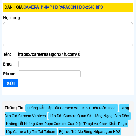
ĐÁNH GIÁ
CAMERA IP 4MP HDPARAGON HDS-2343IRP3
Nội dung:
Tên:
Email:
Phone:
Thông Tin:
Hướng Dẫn Lắp Đặt Camera Wifi Imou Trên Điện Thoại
Bảng
Báo Giá Camera Vantech
Lắp Đặt Camera Quan Sát Hồng Ngoại Ban Đêm
Những Lỗi Không Xem Được Camera Qua Điện Thoại Và Cách Khắc Phục
Lắp Camera Uy Tín Tại Tphcm
Bộ Lưu Trữ Mở Rộng Hdparagon HDS-