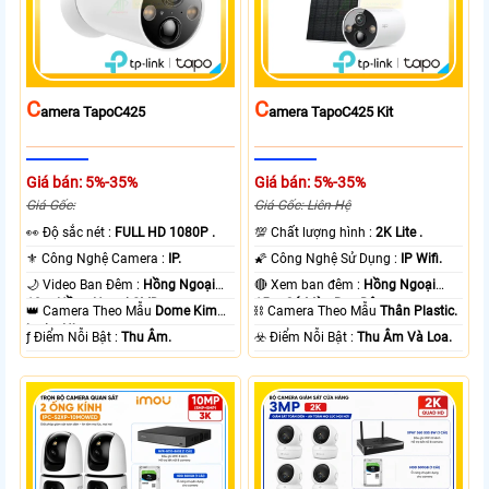
C
C
Amera TapoC425
Amera TapoC425 Kit
Giá bán: 5%-35%
Giá bán: 5%-35%
Giá Gốc:
Giá Gốc: Liên Hệ
️👀 Độ sắc nét :
FULL HD 1080P .
💯 Chất lượng hình :
2K Lite .
⚜️ Công Nghệ Camera :
IP.
🌠 Công Nghệ Sử Dụng :
IP Wifi.
🌙 Video Ban Đêm :
Hồng Ngoại
🔴 Xem ban đêm :
Hồng Ngoại
10m Hồng Ngoại SMD.
15m Có Màu Ban Ðêm.
👑 Camera Theo Mẫu
Dome Kim
⛓ Camera Theo Mẫu
Thân Plastic.
loại + Nhựa.
️ƒ Điểm Nỗi Bật :
Thu Âm.
️☣️ Điểm Nỗi Bật :
Thu Âm Và Loa.