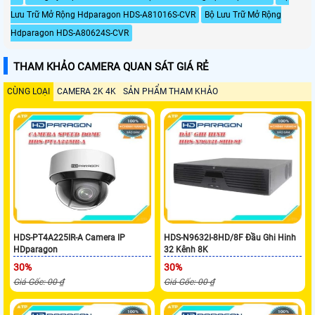
Lưu Trữ Mở Rộng Hdparagon HDS-A81016S-CVR
Bộ Lưu Trữ Mở Rộng
Hdparagon HDS-A80624S-CVR
THAM KHẢO CAMERA QUAN SÁT GIÁ RẺ
CÙNG LOẠI
CAMERA 2K 4K
SẢN PHẨM THAM KHẢO
HDS-PT4A225IR-A Camera IP
HDS-N9632I-8HD/8F Đầu Ghi Hinh
HDparagon
32 Kênh 8K
30%
30%
Giá Gốc: 00 ₫
Giá Gốc: 00 ₫