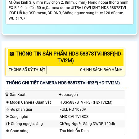
M, Ống kính 3. 6 mm (tùy chọn 2. 8mm, 6 mm), Hồng ngoại thông minh
EXIR 2.0 lên đến 50 m,Camera dome ULTRA LOWLIGHT HDS-5887STVI-
IR3F Hỗ trợ OSD menu, 3D DNR, Chống ngược sáng thực 120 dB true
WDR IP67
📖 THÔNG TIN SẢN PHẨM HDS-5887STVI-IR3F(HD-
TVI2M)
THÔNG SỐ KỸ THUẬT
CHÍNH SÁCH BẢO HÀNH
THÔNG CHI TIẾT CAMERA HDS-5887STVI-IR3F(HD-TVI2M)
🏆 Sản Xuất
Hdparagon
✺ Model Camera Quan Sát
HDS-5887STVI-IR3F(HD-TVI2M)
🔅 Độ phân giải
FULL HD 1080P
®️ Công nghệ
AHD CVI TVI BCS
🌗 Chống ngược sáng
Ch?ng Ngu?c Sáng DWDR 120db
♚ Chức năng
Thu hình Ổn Định