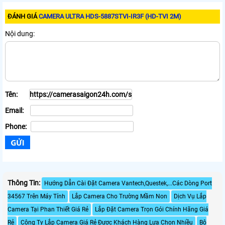
ĐÁNH GIÁ
CAMERA ULTRA HDS-5887STVI-IR3F (HD-TVI 2M)
Nội dung:
Tên:
Email:
Phone:
Thông Tin:
Hướng Dẫn Cài Đặt Camera Vantech,Questek,...Các Dòng Port
34567 Trên Máy Tính
Lắp Camera Cho Trường Mầm Non
Dịch Vụ Lắp
Camera Tại Phan Thiết Giá Rẻ
Lắp Đặt Camera Trọn Gói Chính Hãng Giá
Rẻ
Công Ty Lắp Camera Giá Rẻ Được Khách Hàng Lựa Chọn Nhiều
Bộ