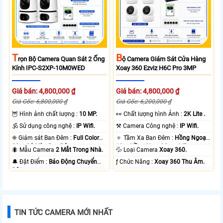
T
B
Rọn Bộ Camera Quan Sát 2 Ống
Ộ Camera Giám Sát Cửa Hàng
Kính IPC-S2XP-10M0WED
Xoay 360 Ezviz H6C Pro 3MP
Giá bán: 4,800,000 ₫
Giá bán: 4,800,000 ₫
Giá Gốc: 6,800,000 ₫
Giá Gốc: 6,200,000 ₫
🦉 Hình ảnh chất lượng :
10 MP.
️👀 Chất lượng hình Ảnh :
2K Lite .
🕉️ Sử dụng công nghệ :
IP Wifi.
⚒ Camera Công nghệ :
IP Wifi.
❈ Giám sát Ban Đêm :
Full Color
🔅 Tầm Xa Ban Đêm :
Hồng Ngoại
20m Có Màu Ban Ðêm.
10m Hồng Ngoại Smart IR.
🐜 Mẫu Camera
2 Mắt Trong Nhà.
💦 Loại Camera
Xoay 360.
️🔔 Đặt Điểm :
Báo Động Chuyển
️ƒ Chức Năng :
Xoay 360 Thu Âm.
Động.
TIN TỨC CAMERA MỚI NHẤT