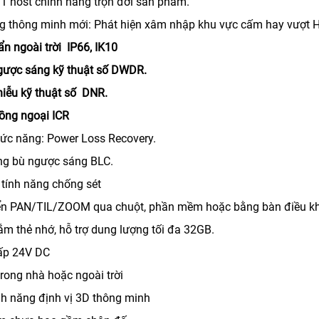
́ 1 host chính hãng trọn đời sản phẩm.
ng thông minh mới: Phát hiện xâm nhập khu vực cấm hay vượt Ha
ẩn ngoài trời IP66, IK10
gược sáng kỹ thuật số DWDR.
hiễu kỹ thuật số DNR.
ồng ngoại ICR
chức năng: Power Loss Recovery.
ng bù ngược sáng BLC.
p tính năng chống sét
iển PAN/TIL/ZOOM qua chuột, phần mềm hoặc bằng bàn điều 
cắm thẻ nhớ, hỗ trợ dung lượng tối đa 32GB.
cấp 24V DC
trong nhà hoặc ngoài trời
ính năng định vị 3D thông minh