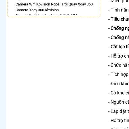
- Miễn phi
Camera Wifi Kbvision Ngoài Trời Quay Xoay 360
- Tính nă
Camera Xoay 360 Kbvision
Camera Wifi Kbvision Xoay 360 Giá Rẻ
- Tiêu chu
Camera Wifi 360 Full Color Dahua
Lắp Camera Imou Xoay 360 Trong Nhà
- Chống n
Camera 360 Độ Hikvision
- Chống n
Lắp Camera Ip 360
Camera Wifi Xoay 360 Trong Nhà Dahua
-
Cắt lọc h
LẮP CAMERA THEO NHU CẦU
- Hỗ trợ 
Lắp Camera Văn Phòng Giá Rẻ
- Chức nă
Lắp Camera Nhà Xưởng Giá Rẻ
Lắp Camera Gia Đình Giá Rẻ
- Tích hợ
Lắp Camera Kho Hàng Giá Rẻ
- Điều kh
Lắp Camera Cửa Hàng Giá Rẻ
Lắp Camera Wifi Giá Rẻ Chính Hãng
- Có khe 
Lắp Camera Công Trình Giá Rẻ
- Nguồn 
Camera 360 Giá Rẻ
- Lắp đặt 
- Hỗ trợ t