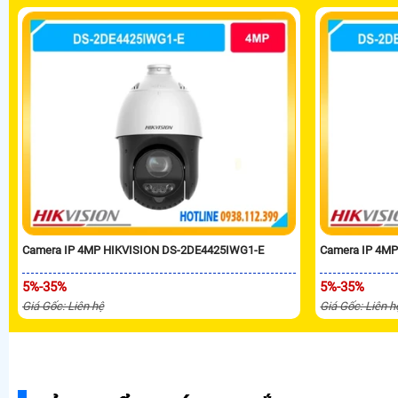
Camera IP 4MP HIKVISION DS-2DE4425IWG1-E
Camera IP 4M
5%-35%
5%-35%
Giá Gốc: Liên hệ
Giá Gốc: Liên h