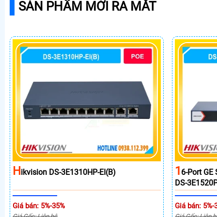
SẢN PHẨM MỚI RA MẮT
H
1
Ikvision DS-3E1310HP-EI(B)
6-Port GE
DS-3E1520P
Giá bán: 5%-35%
Giá bán: 5%-
Giá Gốc: Liên hệ
Giá Gốc: Liên h