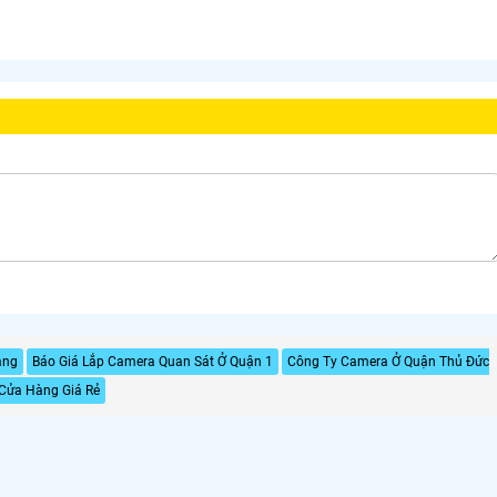
ạng
Báo Giá Lắp Camera Quan Sát Ở Quận 1
Công Ty Camera Ở Quận Thủ Đức
Cửa Hàng Giá Rẻ