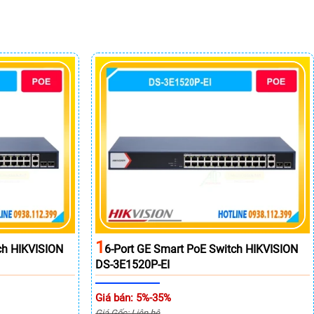
1
ch HIKVISION
6-Port GE Smart PoE Switch HIKVISION
DS-3E1520P-EI
Giá bán: 5%-35%
Giá Gốc: Liên hệ