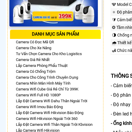
🕎 Model 
🔅 Độ phân
🔰 Cảm biế
❂ Tầm nhì
DANH MỤC SẢN PHẨM
🌗 Chống 
Camera Có Đọc Mã QR
🌧️ Thiết kế
Camera Cho Xe Nâng
🛃 Chức n
Tư Vấn Chọn Camera Cho Kho Logistics
Camera Giá Rẻ Nhất
Lắp Camera Phòng Phẩu Thuật
Camera Có Chống Trộm
THÔNG S
Camera Cho Công Trình Chuyên Dụng
Camera Nhìn Màn Hình Máy Tính
- Cảm biế
Camera Wifi Cube Giá Rẻ Chỉ Từ 399K
- Độ phân
Camera Wifi Full HD 1080P
Lắp Đặt Camera Wifi Dahu Thân Ngoài Trời
- Độ nhạ
Camera Wifi Imou Báo Động
Lắp Đặt Camera Wifi Hikvision Báo Động
- Đèn led
Camera Wifi Hikvision Ngoài Trời 360
- Ống ki
Lắp Đặt Camera Wifi Thân Ngoài Trời Kbvision
Lắp Camera Wifi Hikvision