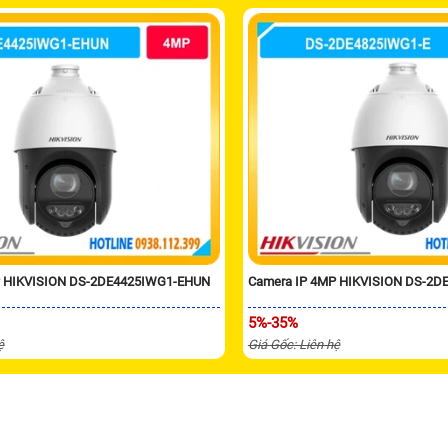
P HIKVISION DS-2DE4425IWG1-EHUN
Camera IP 4MP HIKVISION DS-2D
5%-35%
ệ
Giá Gốc: Liên hệ