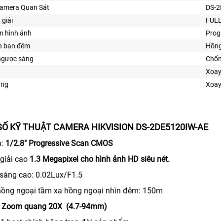
Camera Quan Sát
DS-2
 giải
FULL
n hình ảnh
Prog
n ban đêm
Hồng
ngược sáng
Chố
Xoay
ăng
Xoa
Ố KỸ THUẬT CAMERA HIKVISION DS-2DE5120IW-AE
n:
1/2.8" Progressive Scan CMOS
 giải cao
1.3 Megapixel cho hình ảnh HD siêu nét.
y sáng cao: 0.02Lux/F1.5
 hồng ngoại tầm xa hồng ngoại nhìn đêm: 150m
́nh Zoom quang 20X (4.7-94mm)