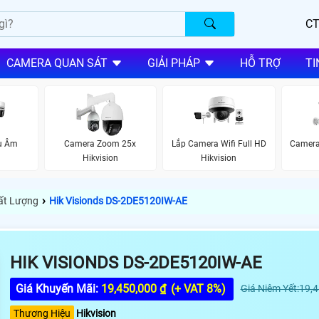
CT
CAMERA QUAN SÁT
GIẢI PHÁP
HỖ TRỢ
TI
u Âm
Camera Zoom 25x
Lắp Camera Wifi Full HD
Camera
Hikvision
Hikvision
›
hất Lượng
Hik Visionds DS-2DE5120IW-AE
HIK VISIONDS DS-2DE5120IW-AE
Giá Khuyến Mãi:
19,450,000 ₫
(+ VAT 8%)
Giá Niêm Yết:19,
Thương Hiệu
Hikvision