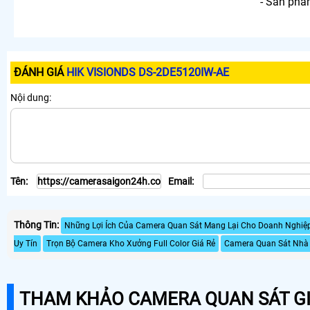
- Sản ph
ĐÁNH GIÁ
HIK VISIONDS DS-2DE5120IW-AE
Nội dung:
Tên:
Email:
Thông Tin:
Những Lợi Ích Của Camera Quan Sát Mang Lại Cho Doanh Nghiệ
Uy Tín
Trọn Bộ Camera Kho Xưởng Full Color Giá Rẻ
Camera Quan Sát Nhà 
THAM KHẢO CAMERA QUAN SÁT GI