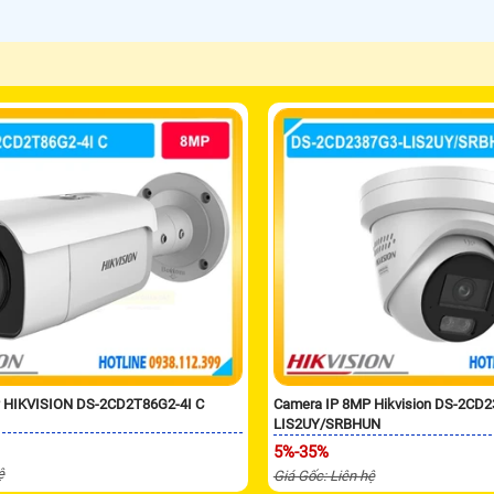
 HIKVISION DS-2CD2T86G2-4I C
Camera IP 8MP Hikvision DS-2CD
LIS2UY/SRBHUN
5%-35%
ệ
Giá Gốc: Liên hệ