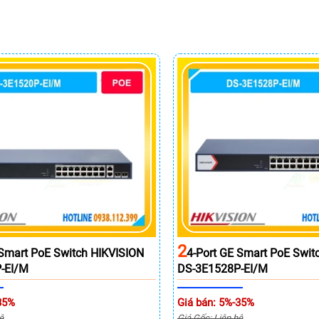
2
 Smart PoE Switch HIKVISION
4-Port GE Smart PoE Swit
-EI/M
DS-3E1528P-EI/M
35%
Giá bán: 5%-35%
ệ
Giá Gốc: Liên hệ