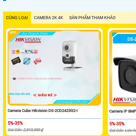
CÙNG LOẠI
CAMERA 2K 4K
SẢN PHẨM THAM KHẢO
Camera Cube Hikvision DS-2CD2423G2-I
Camera IP 8MP
5%-35%
5%-35%
Giá Gốc: 2,810,000 ₫
Giá Gốc: Liên h