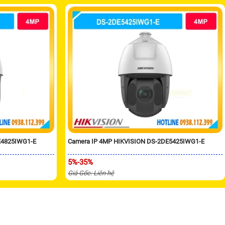
E4825IWG1-E
Camera IP 4MP HIKVISION DS-2DE5425IWG1-E
5%-35%
Giá Gốc: Liên hệ