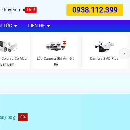
0938.112.399
 khuyến mãi
Hot!
N TỨC
LIÊN HỆ
 Colorvu Có Màu
Lắp Camera Ghi Âm Giá
Camera SMD Plus
Ban Đêm
Rẻ
0%
450,000 ₫