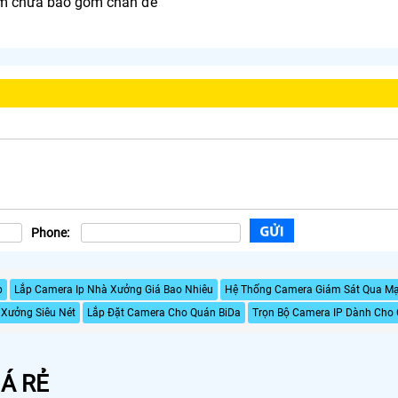
ẩm chưa bao gồm chân đế
Phone:
p
Lắp Camera Ip Nhà Xưởng Giá Bao Nhiêu
Hệ Thống Camera Giám Sát Qua M
Xưởng Siêu Nét
Lắp Đặt Camera Cho Quán BiDa
Trọn Bộ Camera IP Dành Cho 
Á RẺ