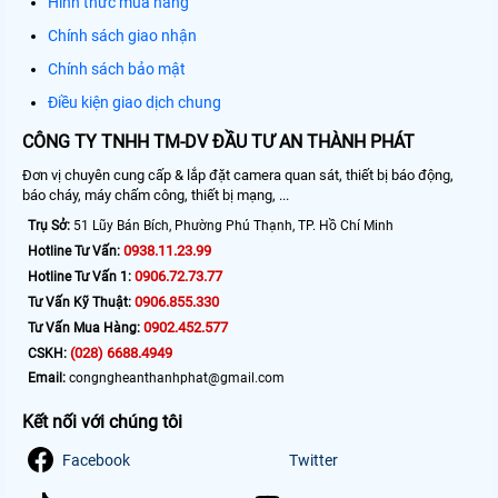
Hình thức mua hàng
Chính sách giao nhận
Chính sách bảo mật
Điều kiện giao dịch chung
CÔNG TY TNHH TM-DV ĐẦU TƯ AN THÀNH PHÁT
Đơn vị chuyên cung cấp & lắp đặt camera quan sát, thiết bị báo động,
báo cháy, máy chấm công, thiết bị mạng, ...
Trụ Sở:
51 Lũy Bán Bích, Phường Phú Thạnh, TP. Hồ Chí Minh
0938.11.23.99
Hotline Tư Vấn:
0906.72.73.77
Hotline Tư Vấn 1:
0906.855.330
Tư Vấn Kỹ Thuật:
0902.452.577
Tư Vấn Mua Hàng:
(028) 6688.4949
CSKH:
Email:
congngheanthanhphat@gmail.com
Kết nối với chúng tôi
Facebook
Twitter