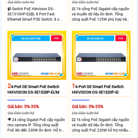
Giá Gốc: Liên hệ
Giá Gốc: Liên hệ
📹 Switch PoE Hikvision DS-
🎞 16 cổng PoE Gigabit cấp nguồn
3E1310HP-EI(B). 8 Port Fast
và truyền dữ liệu ổn định. Tổng
Ethernet Smart POE Switch. 8 x
công suất PoE 125W phù hợp hệ
10/100M PoE Ports, 2 x Gigabit
thống camera IP vừa. 2 cổng RJ45
Uplink Ports.
Gigabit và 2 cổng quang SFP mở
rộng linh hoạt. Hỗ trợ truyền PoE
xa tối đa lên đến 300 mét.
2
1
4-Port GE Smart PoE Switch
6-Port GE Smart PoE Switch
HIKVISION DS-3E1528P-EI/M
HIKVISION DS-3E1520P-EI
Giá bán: 5%-35%
Giá bán: 5%-35%
Giá Gốc: Liên hệ
Giá Gốc: Liên hệ
🎥 24 cổng Gigabit PoE cấp nguồn
🎞 16 cổng PoE Gigabit cấp nguồn
cho camera IP. Tổng công suất
và truyền dữ liệu ổn định. Tổng
PoE lên đến 230W ổn định. Hỗ trợ
công suất PoE 230W hỗ trợ nhiều
truyền PoE xa đến 300 mét. Băng
thiết bị cùng lúc. Tốc độ chuyển