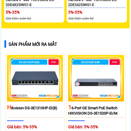
2DE4825IWG1-E
2DE5425IWG1-E
5%-35%
5%-35%
Giá Gốc: Liên hệ
Giá Gốc: Liên hệ
SẢN PHẨM MỚI RA MẮT
H
1
Ikvision DS-3E1310HP-EI(B)
6-Port GE Smart PoE Switch
HIKVISION DS-3E1520P-EI/M
Giá bán: 5%-35%
Giá bán: 5%-35%