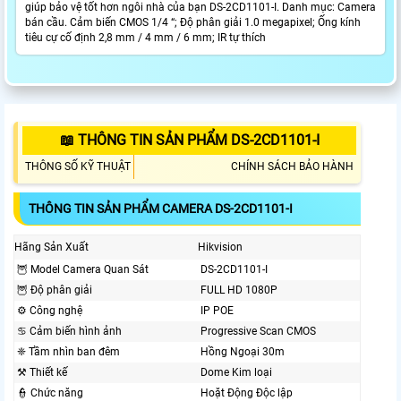
giúp bảo vệ tốt hơn ngôi nhà của bạn DS-2CD1101-I. Danh mục: Camera
bán cầu. Cảm biến CMOS 1/4 “; Độ phân giải 1.0 megapixel; Ống kính
tiêu cự cố định 2,8 mm / 4 mm / 6 mm; IR tự thích
📖 THÔNG TIN SẢN PHẨM DS-2CD1101-I
THÔNG SỐ KỸ THUẬT
CHÍNH SÁCH BẢO HÀNH
THÔNG TIN SẢN PHẨM CAMERA DS-2CD1101-I
Hãng Sản Xuất
Hikvision
🦉 Model Camera Quan Sát
DS-2CD1101-I
🦉 Độ phân giải
FULL HD 1080P
⚙ Công nghệ
IP POE
♋ Cảm biến hình ảnh
Progressive Scan CMOS
❈ Tầm nhìn ban đêm
Hồng Ngoại 30m
⚒ Thiết kế
Dome Kim loại
👮 Chức năng
Hoặt Động Độc lập