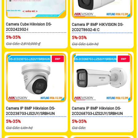
Camera Cube Hikvision DS-
Camera IP 8MP HIKVISION DS-
2CD2423G2-I
2CD2T86G2-4I C
5%-35%
5%-35%
Giá Gốc: 2,810,000 ₫
Giá Gốc: Liên hệ
Camera IP 8MP Hikvision DS-
Camera IP 8MP Hikvision DS-
2CD2387G3-LIS2UY/SRBHUN
2CD2687G3-LIZS2UY/SRBHUN
5%-35%
5%-35%
Giá Gốc: Liên hệ
Giá Gốc: