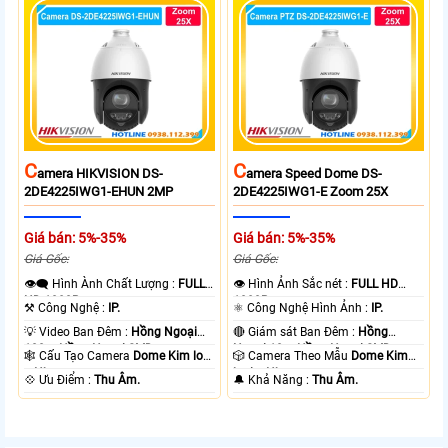
C
C
Amera HIKVISION DS-
Amera Speed Dome DS-
2DE4225IWG1-EHUN 2MP
2DE4225IWG1-E Zoom 25X
Giá bán: 5%-35%
Giá bán: 5%-35%
Giá Gốc:
Giá Gốc:
👁️‍🗨 Hình Ành Chất Lượng :
FULL
👁 Hình Ảnh Sắc nét :
FULL HD
HD 1080P .
1080P .
⚒ Công Nghệ :
IP.
⚛️ Công Nghệ Hình Ảnh :
IP.
💡 Video Ban Đêm :
Hồng Ngoại
🔴 Giám sát Ban Đêm :
Hồng
100m Hồng Ngoại SMD.
Ngoại 10m Hồng Ngoại SMD.
🕸️ Cấu Tạo Camera
Dome Kim loại
🎲 Camera Theo Mẫu
Dome Kim
+ Nhựa.
loại + Nhựa.
️💠 Ưu Điểm :
Thu Âm.
️🔔 Khả Năng :
Thu Âm.