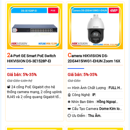
thông chuyển mạch đạt 68 Gbps
mạch 68Gbps đảm bảo hiệu suất
mạnh mẽ.
cao ổn định. Hỗ trợ truyền PoE xa
lên đến 300m cho hệ thống
camera.
2
C
4-Port GE Smart PoE Switch
Amera HIKVISION DS-
HIKVISION DS-3E1528P-EI
2DE4415IWG1-EHUN Zoom 16X
Giá bán: 5%-35%
Giá bán: 5%-35%
Giá Gốc: Liên hệ
Giá Gốc:
📽 24 cổng PoE Gigabit cho hệ
️👀 Hình Ành Chất Lượng :
FULL HD
thống camera mạng, 2 cổng uplink
1080P .
🤖️ Công Nghệ :
IP.
RJ45 và 2 cổng quang Gigabit tốc
độ cao, Tổng công suất PoE 370W
❃ Nhìn Ban Đêm :
Hồng Ngoại
cấp nguồn nhiều thiết bị.
10m Hồng Ngoại SMD.
👑 Cấu Tạo Camera
Dome Kim loại
+ Nhựa.
️💮 Ưu Điểm :
Thu Âm.