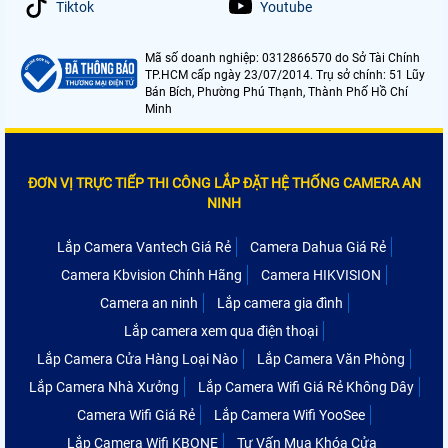
Tiktok
Youtube
Mã số doanh nghiệp: 0312866570 do Sở Tài Chính
TP.HCM cấp ngày 23/07/2014. Trụ sở chính: 51 Lũy
Bán Bích, Phường Phú Thạnh, Thành Phố Hồ Chí
Minh
ĐƠN VỊ TRỰC TIẾP THI CÔNG LẮP ĐẶT HỆ THỐNG CAMERA AN
NINH
Lắp Camera Vantech Giá Rẻ
Camera Dahua Giá Rẻ
Camera Kbvision Chính Hãng
Camera HIKVISION
Camera an ninh
Lắp camera gia đình
Lắp camera xem qua điện thoại
Lắp Camera Cửa Hàng Loại Nào
Lắp Camera Văn Phòng
Lắp Camera Nhà Xưởng
Lắp Camera Wifi Giá Rẻ Không Dây
Camera Wifi Giá Rẻ
Lắp Camera Wifi YooSee
Lắp Camera Wifi KBONE
Tư Vấn Mua Khóa Cửa