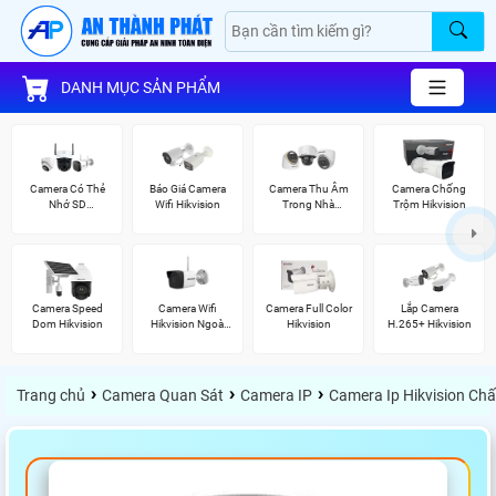
DANH MỤC SẢN PHẨM
Camera Có Thẻ
Báo Giá Camera
Camera Thu Âm
Camera Chống
Nhớ SD
Wifi Hikvision
Trong Nhà
Trộm Hikvision
HIKVISION
Hikvision
Camera Speed
Camera Wifi
Camera Full Color
Lắp Camera
Dom Hikvision
Hikvision Ngoài
Hikvision
H.265+ Hikvision
Trời
›
›
›
Trang chủ
Camera Quan Sát
Camera IP
Camera Ip Hikvision Ch