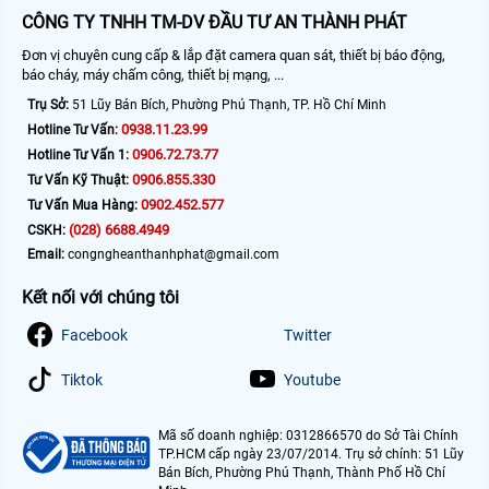
CÔNG TY TNHH TM-DV ĐẦU TƯ AN THÀNH PHÁT
Đơn vị chuyên cung cấp & lắp đặt camera quan sát, thiết bị báo động,
báo cháy, máy chấm công, thiết bị mạng, ...
Trụ Sở:
51 Lũy Bán Bích, Phường Phú Thạnh, TP. Hồ Chí Minh
0938.11.23.99
Hotline Tư Vấn:
0906.72.73.77
Hotline Tư Vấn 1:
0906.855.330
Tư Vấn Kỹ Thuật:
0902.452.577
Tư Vấn Mua Hàng:
(028) 6688.4949
CSKH:
Email:
congngheanthanhphat@gmail.com
Kết nối với chúng tôi
Facebook
Twitter
Tiktok
Youtube
Mã số doanh nghiệp: 0312866570 do Sở Tài Chính
TP.HCM cấp ngày 23/07/2014. Trụ sở chính: 51 Lũy
Bán Bích, Phường Phú Thạnh, Thành Phố Hồ Chí