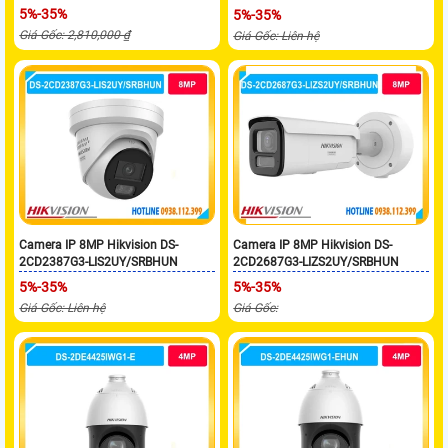
5%-35%
5%-35%
Giá Gốc: 2,810,000 ₫
Giá Gốc: Liên hệ
Camera IP 8MP Hikvision DS-
Camera IP 8MP Hikvision DS-
2CD2387G3-LIS2UY/SRBHUN
2CD2687G3-LIZS2UY/SRBHUN
5%-35%
5%-35%
Giá Gốc: Liên hệ
Giá Gốc: