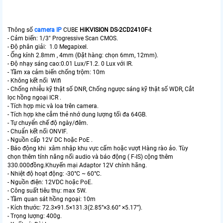
Thông số
camera IP
CUBE
HIKVISION DS-2CD2410F-I
:
- Cảm biến: 1/3" Progressive Scan CMOS.
- Độ phân giải: 1.0 Megapixel.
- Ống kính 2.8mm , 4mm (Đặt hàng: chọn 6mm, 12mm).
- Độ nhạy sáng cao:0.01 Lux/F1.2. 0 Lux với IR.
- Tầm xa cảm biến chống trộm: 10m
- Không kết nối Wifi
- Chống nhiễu kỹ thật số DNR, Chống ngược sáng kỹ thật số WDR, Cắt
lọc hồng ngoại ICR .
- Tích hợp mic và loa trên camera.
- Tích hợp khe cắm thẻ nhớ dung lượng tối đa 64GB.
- Tự chuyển chế độ ngày/đêm.
- Chuẩn kết nối ONVIF.
- Nguồn cấp 12V DC hoặc PoE .
- Báo động khi xâm nhập khu vực cấm hoặc vượt Hàng rào ảo. Tùy
chọn thêm tính năng nối audio và báo động ( F-IS) cộng thêm
330.000đồng.Khuyến mại Adaptor 12V chính hãng.
- Nhiệt độ hoạt động: -30°C ~ 60°C.
- Nguồn điện: 12VDC hoặc PoE.
- Công suất tiêu thụ: max 5W.
- Tầm quan sát hồng ngoại: 10m
- Kích thước: 72.3×91.5×131.3(2.85”×3.60” ×5.17”).
- Trọng lượng: 400g.