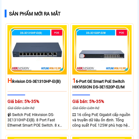
SẢN PHẨM MỚI RA MẮT
H
1
Ikvision DS-3E1310HP-EI(B)
6-Port GE Smart PoE Switch
HIKVISION DS-3E1520P-EI/M
Giá bán: 5%-35%
Giá bán: 5%-35%
Giá Gốc: Liên hệ
Giá Gốc: Liên hệ
📹 Switch PoE Hikvision DS-
🎞 16 cổng PoE Gigabit cấp nguồn
3E1310HP-EI(B). 8 Port Fast
và truyền dữ liệu ổn định. Tổng
Ethernet Smart POE Switch. 8 x
công suất PoE 125W phù hợp hệ
10/100M PoE Ports, 2 x Gigabit
thống camera IP vừa. 2 cổng RJ45
Uplink Ports.
Gigabit và 2 cổng quang SFP mở