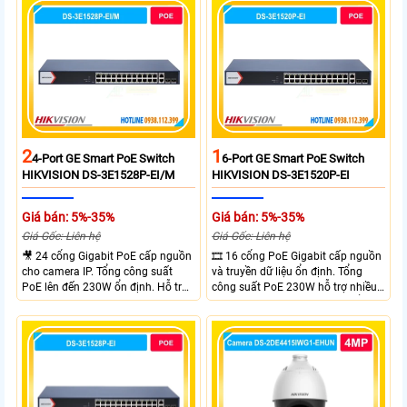
rộng linh hoạt. Hỗ trợ truyền PoE
xa tối đa lên đến 300 mét.
2
1
4-Port GE Smart PoE Switch
6-Port GE Smart PoE Switch
HIKVISION DS-3E1528P-EI/M
HIKVISION DS-3E1520P-EI
Giá bán: 5%-35%
Giá bán: 5%-35%
Giá Gốc: Liên hệ
Giá Gốc: Liên hệ
🎥 24 cổng Gigabit PoE cấp nguồn
🎞 16 cổng PoE Gigabit cấp nguồn
cho camera IP. Tổng công suất
và truyền dữ liệu ổn định. Tổng
PoE lên đến 230W ổn định. Hỗ trợ
công suất PoE 230W hỗ trợ nhiều
truyền PoE xa đến 300 mét. Băng
thiết bị cùng lúc. Tốc độ chuyển
thông chuyển mạch đạt 68 Gbps
mạch 68Gbps đảm bảo hiệu suất
mạnh mẽ.
cao ổn định. Hỗ trợ truyền PoE xa
lên đến 300m cho hệ thống
camera.