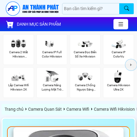
DANH MỤC SẢN PHẨM
Camera 2 Mắt
Camera IP Full
Camera Đọc Biển
Camera IP
Hikvision
Color Hikvision
Số Xe Hikvision
ColorVu
(TandemVu)
Lắp Camea Wifi
Camera Năng
Camera Chống
Camera Hikvision
Hikvision 2K
Lượng Mặt Trời
Ngược Sáng
Ultra 2K
Hikvision
Hikvision
›
›
›
Trang chủ
Camera Quan Sát
Camera Wifi
Camera Wifi Hikvision