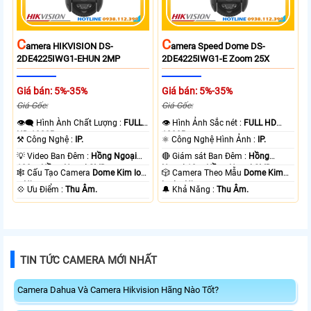
C
C
Amera HIKVISION DS-
Amera Speed Dome DS-
2DE4225IWG1-EHUN 2MP
2DE4225IWG1-E Zoom 25X
Giá bán: 5%-35%
Giá bán: 5%-35%
Giá Gốc:
Giá Gốc:
👁️‍🗨 Hình Ành Chất Lượng :
FULL
👁 Hình Ảnh Sắc nét :
FULL HD
HD 1080P .
1080P .
⚒ Công Nghệ :
IP.
⚛️ Công Nghệ Hình Ảnh :
IP.
💡 Video Ban Đêm :
Hồng Ngoại
🔴 Giám sát Ban Đêm :
Hồng
100m Hồng Ngoại SMD.
Ngoại 10m Hồng Ngoại SMD.
🕸️ Cấu Tạo Camera
Dome Kim loại
🎲 Camera Theo Mẫu
Dome Kim
+ Nhựa.
loại + Nhựa.
️💠 Ưu Điểm :
Thu Âm.
️🔔 Khả Năng :
Thu Âm.
TIN TỨC CAMERA MỚI NHẤT
Camera Dahua Và Camera Hikvision Hãng Nào Tốt?