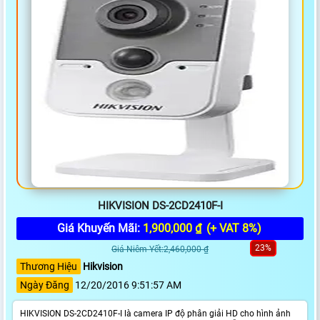
HIKVISION DS-2CD2410F-I
Giá Khuyến Mãi:
1,900,000 ₫
(+ VAT 8%)
23%
Giá Niêm Yết:2,460,000 ₫
Thương Hiệu
Hikvision
Ngày Đăng
12/20/2016 9:51:57 AM
HIKVISION DS-2CD2410F-I là camera IP độ phân giải HD cho hình ảnh