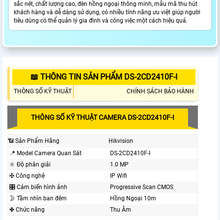
sắc nét, chất lượng cao, đèn hồng ngoại thông minh, mẫu mã thu hút
khách hàng và dễ dàng sử dụng, có nhiều tính năng ưu việt giúp người
tiêu dùng có thể quản lý gia đình và công việc một cách hiệu quả.
📖 THÔNG TIN SẢN PHẨM DS-2CD2410F-I
THÔNG SỐ KỸ THUẬT
CHÍNH SÁCH BẢO HÀNH
THÔNG SỐ KỸ THUẬT CAMERA DS-2CD2410F-I
📶 Sản Phẩm Hãng
Hikvision
📍 Model Camera Quan Sát
DS-2CD2410F-I
🔆 Độ phân giải
1.0 MP
✠ Công nghệ
IP Wifi
🎛 Cảm biến hình ảnh
Progressive Scan CMOS
🌛 Tầm nhìn ban đêm
Hồng Ngoại 10m
✤ Chức năng
Thu Âm