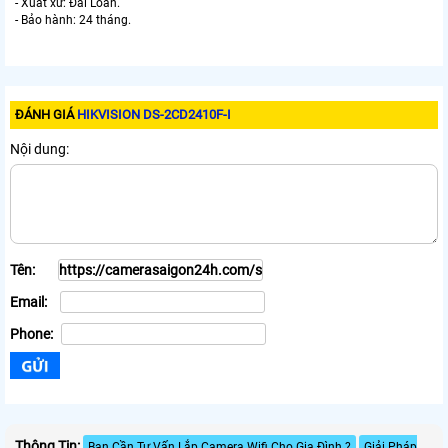
- Xuất xứ: Đài Loan.
- Bảo hành: 24 tháng.
ĐÁNH GIÁ
HIKVISION DS-2CD2410F-I
Nội dung:
Tên:
Email:
Phone:
Thông Tin:
Bạn Cần Tư Vấn Lắp Camera Wifi Cho Gia Đình ?
Giải Pháp