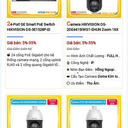
2
C
4-Port GE Smart PoE Switch
Amera HIKVISION DS-
HIKVISION DS-3E1528P-EI
2DE4415IWG1-EHUN Zoom 16X
Giá bán: 5%-35%
Giá bán: 5%-35%
Giá Gốc: Liên hệ
Giá Gốc:
📽 24 cổng PoE Gigabit cho hệ
️👀 Hình Ành Chất Lượng :
FULL HD
thống camera mạng, 2 cổng uplink
1080P .
🤖️ Công Nghệ :
IP.
RJ45 và 2 cổng quang Gigabit tốc
độ cao, Tổng công suất PoE 370W
❃ Nhìn Ban Đêm :
Hồng Ngoại
cấp nguồn nhiều thiết bị.
10m Hồng Ngoại SMD.
👑 Cấu Tạo Camera
Dome Kim loại
+ Nhựa.
️💮 Ưu Điểm :
Thu Âm.