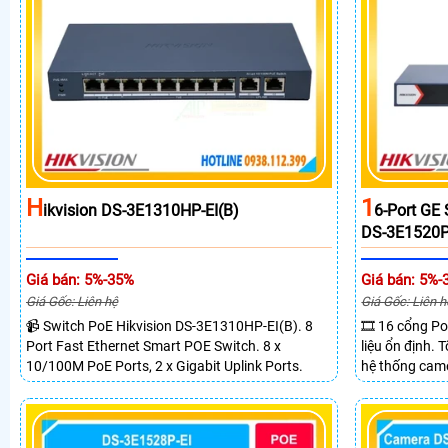
H
1
Ikvision DS-3E1310HP-EI(B)
6-Port GE
DS-3E1520P
Giá bán: 5%-35%
Giá bán: 5%-
Giá Gốc: Liên hệ
Giá Gốc: Liên h
📹 Switch PoE Hikvision DS-3E1310HP-EI(B). 8
🎞 16 cổng Po
Port Fast Ethernet Smart POE Switch. 8 x
liệu ổn định.
10/100M PoE Ports, 2 x Gigabit Uplink Ports.
hệ thống came
2 cổng quang 
truyền PoE xa