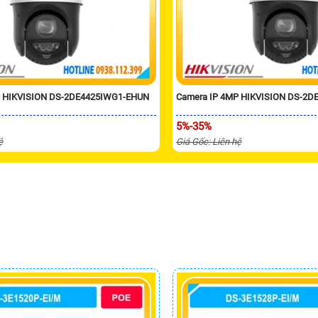
P HIKVISION DS-2DE4425IWG1-EHUN
Camera IP 4MP HIKVISION DS-2D
5%-35%
ệ
Giá Gốc: Liên hệ