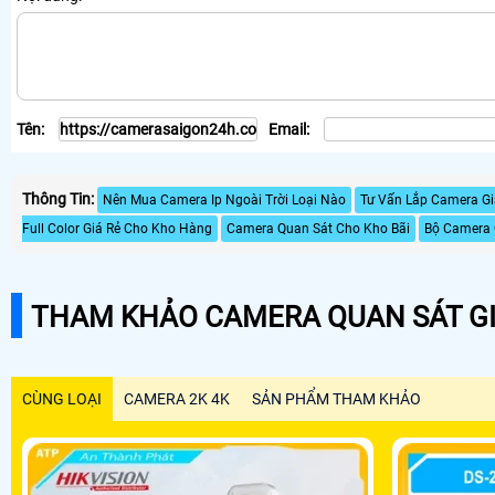
Tên:
Email:
Thông Tin:
Nên Mua Camera Ip Ngoài Trời Loại Nào
Tư Vấn Lắp Camera Gi
Full Color Giá Rẻ Cho Kho Hàng
Camera Quan Sát Cho Kho Bãi
Bộ Camera C
THAM KHẢO CAMERA QUAN SÁT GI
CÙNG LOẠI
CAMERA 2K 4K
SẢN PHẨM THAM KHẢO