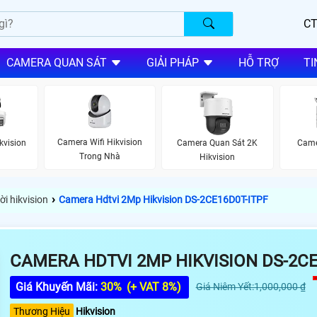
CT
CAMERA QUAN SÁT
GIẢI PHÁP
HỖ TRỢ
TI
Camera Wifi Hikvision
kvision
Camera Quan Sát 2K
Came
Trong Nhà
Hikvision
›
i hikvision
Camera Hdtvi 2Mp Hikvision DS-2CE16D0T-ITPF
CAMERA HDTVI 2MP HIKVISION DS-2CE
Giá Khuyến Mãi:
30%
(+ VAT 8%)
Giá Niêm Yết:1,000,000 ₫
Thương Hiệu
Hikvision