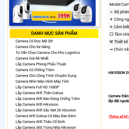
Model Cam
🔅 Độ phân
⚜️ Công n
✳️ Cảm biế
DANH MỤC SẢN PHẨM
💥 Tầm nh
Camera Có Đọc Mã QR
⚒ Thiết kế
Camera Cho Xe Nâng
⇝ Chức nă
Tư Vấn Chọn Camera Cho Kho Logistics
Camera Giá Rẻ Nhất
Lắp Camera Phòng Phẩu Thuật
Camera Có Chống Trộm
HIKVISION DS
Camera Cho Công Trình Chuyên Dụng
Camera Nhìn Màn Hình Máy Tính
Lắp Camera Full HD 1080P
Lắp Camera Wifi Thân Dahua
Camera thân 
Lắp Camera Wifi Báo Động Chống Trộm
lắp đặt ngoài
Lắp Camera Wifi Hikvision
Lắp Camera Wifi Sắc Nét 2K Kbvsiion
Camera Wifi Dahua Có Màu Ban Đêm
Thông số kỹ
Lắp Camera Wifi Thân Cố Định
Lắp Camera 360 Trong Nhà Hikvision