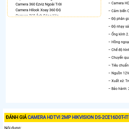
– Camera HD-
Camera 360 Ezviz Ngoài Trời
Camera Hilook Xoay 360 Độ
– Cảm biến 
Camera 360 Ánh Sáng Kép
– Độ phân gi
Camera Wifi Chính Hãng Kbone Xoay 360
– Độ nhạy sá
Camera Wifi 360 Dahua Ngoài Trời
Lắp Camera Ip 360 Kbvision
– Ống kính 2
Camera Ip 360 Vantech
– Hồng ngoại
LẮP CAMERA THEO NHU CẦU
– Chế độ hìn
Lắp Camera Văn Phòng Giá Rẻ
– Chuyển qua
Lắp Camera Nhà Xưởng Giá Rẻ
– Tiêu chuẩn
Lắp Camera Gia Đình Giá Rẻ
– Nguồn 12
Lắp Camera Kho Hàng Giá Rẻ
Lắp Camera Cửa Hàng Giá Rẻ
– Xuất xứ: T
Lắp Camera Wifi Giá Rẻ Chính Hãng
– Bảo hành: 
Lắp Camera Công Trình Giá Rẻ
Camera 360 Giá Rẻ
ĐÁNH GIÁ
CAMERA HDTVI 2MP HIKVISION DS-2CE16D0T-IT
Nội dung: