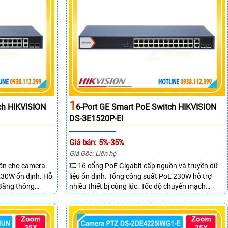
1
ch HIKVISION
6-Port GE Smart PoE Switch HIKVISION
DS-3E1520P-EI
Giá bán: 5%-35%
Giá Gốc: Liên hệ
uồn cho camera
🎞 16 cổng PoE Gigabit cấp nguồn và truyền dữ
 230W ổn định. Hỗ
liệu ổn định. Tổng công suất PoE 230W hỗ trợ
 Băng thông
nhiều thiết bị cùng lúc. Tốc độ chuyển mạch
 mẽ.
68Gbps đảm bảo hiệu suất cao ổn định. Hỗ trợ
truyền PoE xa lên đến 300m cho hệ thống
camera.