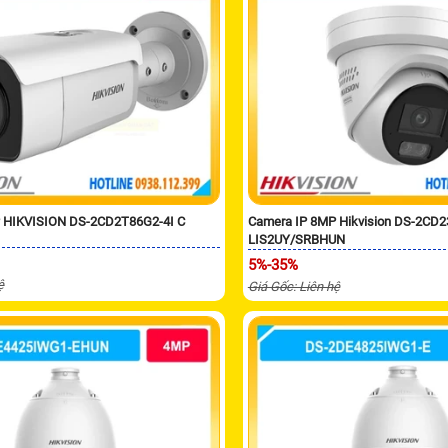
 HIKVISION DS-2CD2T86G2-4I C
Camera IP 8MP Hikvision DS-2CD
LIS2UY/SRBHUN
5%-35%
ệ
Giá Gốc: Liên hệ