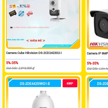
Camera Cube Hikvision DS-2CD2423G2-I
Camera IP 8MP
5%-35%
5%-35%
Giá Gốc: 2,810,000 ₫
Giá Gốc: Liên h