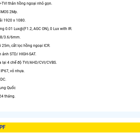
TVI thân hồng ngoại nhỏ gọn.
CMOS 2Mp.
ải 1920 x 1080.
ng 0.01 Lux@(F1.2, AGC ON), 0 Lux with IR.
.8/3.6/6mm.
 25m, cắt lọc hồng ngoại ICR.
h ảnh STD/ HIGH-SAT.
 lại 4 chế độ TVI/AHD/CVI/CVBS.
 IP67, vỏ nhựa.
VDC.
rung Quốc
24 tháng.
PF