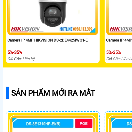
Camera IP 4MP HIKVISION DS-2DE4425IWG1-E
Camera IP 4M
5%-35%
5%-35%
Giá Gốc: Liên hệ
Giá Gốc: Liên h
SẢN PHẨM MỚI RA MẮT