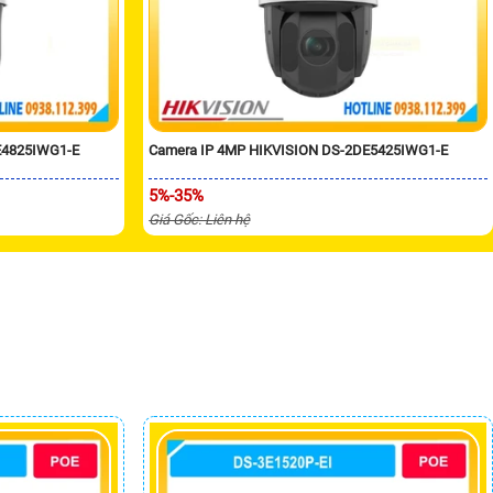
E4825IWG1-E
Camera IP 4MP HIKVISION DS-2DE5425IWG1-E
5%-35%
Giá Gốc: Liên hệ