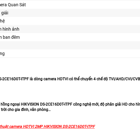
era Quan Sát
 giải
ghệ
n hình ảnh
ìn ban đêm
ng
-2CE16D0T-ITPF là dòng camera HDTVI có thể chuyển 4 chế độ TVI/AHD/CVI/CVBS gi
hồng ngoại HIKVISION DS-2CE16D0T-ITPF công nghệ mới, độ phân giải HD cho hình
 trời cho gia đình, văn phòng…
 thuật camera HDTVI 2MP HIKVISION DS-2CE16D0T-ITPF