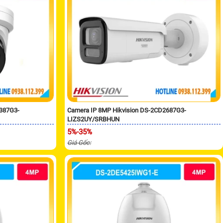
2387G3-
Camera IP 8MP Hikvision DS-2CD2687G3-
LIZS2UY/SRBHUN
5%-35%
Giá Gốc: