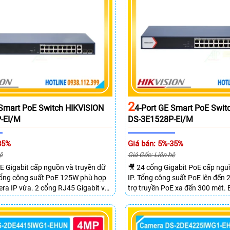
2
 Smart PoE Switch HIKVISION
4-Port GE Smart PoE Swit
-EI/M
DS-3E1528P-EI/M
35%
Giá bán: 5%-35%
ệ
Giá Gốc: Liên hệ
E Gigabit cấp nguồn và truyền dữ
🎥 24 cổng Gigabit PoE cấp ng
 Tổng công suất PoE 125W phù hợp
IP. Tổng công suất PoE lên đến
ra IP vừa. 2 cổng RJ45 Gigabit và
trợ truyền PoE xa đến 300 mét.
SFP mở rộng linh hoạt. Hỗ trợ
chuyển mạch đạt 68 Gbps mạnh
 tối đa lên đến 300 mét.