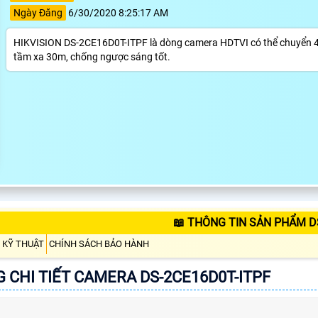
Ngày Đăng
6/30/2020 8:25:17 AM
HIKVISION DS-2CE16D0T-ITPF là dòng camera HDTVI có thể chuyển 4 
tầm xa 30m, chống ngược sáng tốt.
📖 THÔNG TIN SẢN PHẨM D
 KỸ THUẬT
CHÍNH SÁCH BẢO HÀNH
 CHI TIẾT CAMERA DS-2CE16D0T-ITPF