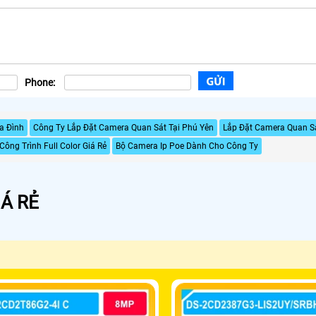
Phone:
a Đình
Công Ty Lắp Đặt Camera Quan Sát Tại Phú Yên
Lắp Đặt Camera Quan Sá
ông Trình Full Color Giá Rẻ
Bộ Camera Ip Poe Dành Cho Công Ty
Á RẺ