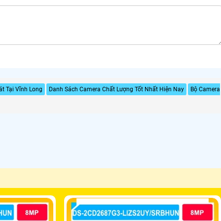
t Tại Vĩnh Long
Danh Sách Camera Chất Lượng Tốt Nhất Hiện Nay
Bộ Camera