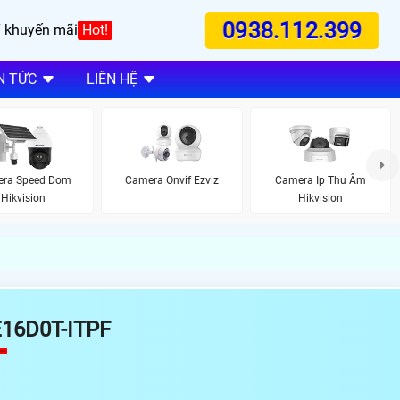
0938.112.399
 khuyến mãi
Hot!
N TỨC
LIÊN HỆ
ra Speed Dom
Camera Onvif Ezviz
Camera Ip Thu Âm
Hikvision
Hikvision
16D0T-ITPF