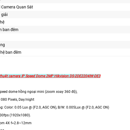
 Camera Quan Sát
 giải
hệ
ìn ban đêm
ăng
ghệ ban đêm
 thuật camera IP Speed Dome 2MP Hikvision DS-2DE2204IW-DE3
speed dome hồng ngoại mini (zoom xoay 360 độ),
1080 Pixels, Day/night
ng: Color: 0.05 Lux @ (F2.0, AGC ON), B/W: 0.005Lux @ (F2.0, AGC ON)
: 30fps (1920x1080).
zoom 4X f=2.8~12mm