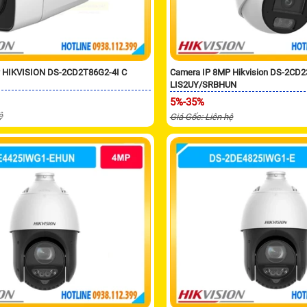
 HIKVISION DS-2CD2T86G2-4I C
Camera IP 8MP Hikvision DS-2CD
LIS2UY/SRBHUN
5%-35%
ệ
Giá Gốc: Liên hệ