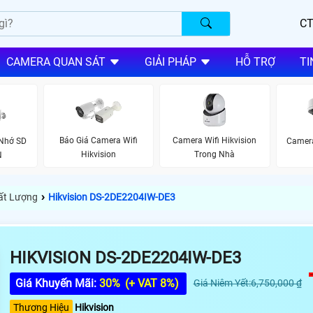
CT
CAMERA QUAN SÁT
GIẢI PHÁP
HỖ TRỢ
TI
Báo Giá Camera Wifi
Camera Wifi Hikvision
Nhớ SD
Camer
Hikvision
Trong Nhà
N
›
hất Lượng
Hikvision DS-2DE2204IW-DE3
HIKVISION DS-2DE2204IW-DE3
Giá Khuyến Mãi:
30%
(+ VAT 8%)
Giá Niêm Yết:6,750,000 ₫
Thương Hiệu
Hikvision