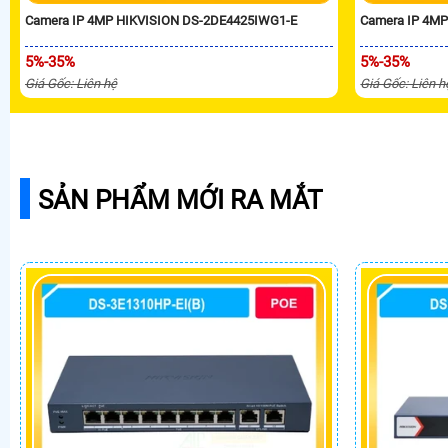
Camera IP 4MP HIKVISION DS-2DE4425IWG1-E
Camera IP 4M
5%-35%
5%-35%
Giá Gốc: Liên hệ
Giá Gốc: Liên h
SẢN PHẨM MỚI RA MẮT