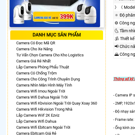
》《 Model
🔅 Độ phân
⚙ Công ng
🌜 Tầm nh
DANH MỤC SẢN PHẨM
🕉️ Thiết kế
Camera Có Đọc Mã QR
📢 Chức n
Camera Cho Xe Nâng
🌄 Công n
Tư Vấn Chọn Camera Cho Kho Logistics
Camera Giá Rẻ Nhất
Lắp Camera Phòng Phẩu Thuật
Camera Có Chống Trộm
Camera Cho Công Trình Chuyên Dụng
Thông số kỹ
Camera Nhìn Màn Hình Máy Tính
Camera Wifi Imou Ngoài Trời
- Camera IP 
Camera Wifi Dahua Ngoài Trời
Camera Wifi Kbvision Ngoài Trời Quay Xoay 360
- 2MP, 1920x
Camera Wifi Hikvision Trong Nhà
- Độ nhạy sá
Lắp Camera Wiif 2K Ezviz
- Frame rate
Lắp Camera Wifi Dahua
Camera Wifi Ebitcam Ngoài Trời
- Ống kính 
Camera Ebitcam Giá Rẻ