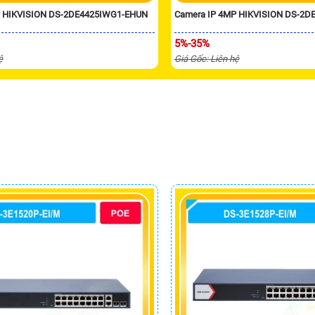
P HIKVISION DS-2DE4425IWG1-EHUN
Camera IP 4MP HIKVISION DS-2D
5%-35%
ệ
Giá Gốc: Liên hệ