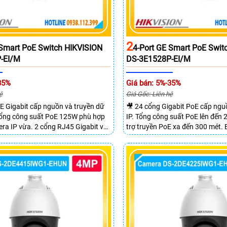
2
 Smart PoE Switch HIKVISION
4-Port GE Smart PoE Swit
-EI/M
DS-3E1528P-EI/M
35%
Giá bán: 5%-35%
ệ
Giá Gốc: Liên hệ
E Gigabit cấp nguồn và truyền dữ
🎥 24 cổng Gigabit PoE cấp ng
 Tổng công suất PoE 125W phù hợp
IP. Tổng công suất PoE lên đến
ra IP vừa. 2 cổng RJ45 Gigabit và
trợ truyền PoE xa đến 300 mét.
SFP mở rộng linh hoạt. Hỗ trợ
chuyển mạch đạt 68 Gbps mạnh
 tối đa lên đến 300 mét.