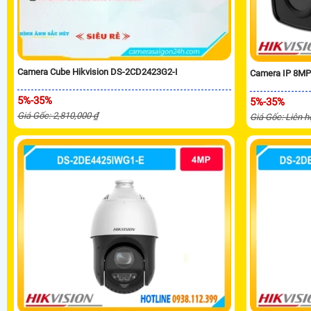
Camera Cube Hikvision DS-2CD2423G2-I
Camera IP 8MP
5%-35%
5%-35%
Giá Gốc: 2,810,000 ₫
Giá Gốc: Liên h