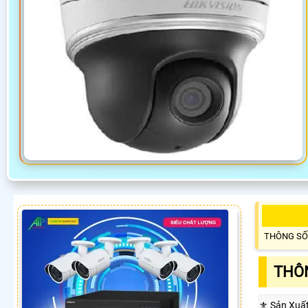
THÔNG SỐ
THÔN
⚜️ Sản Xuấ