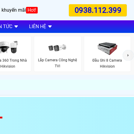
0938.112.399
 khuyến mãi
Hot!
N TỨC
LIÊN HỆ
Lắp Camera Công Nghệ
a 360 Trong Nhà
Đầu Ghi 8 Camera
TVI
Hikvision
Hikvision