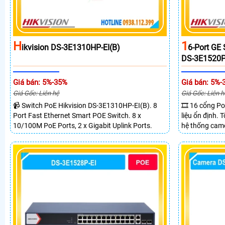
H
1
Ikvision DS-3E1310HP-EI(B)
6-Port GE
DS-3E1520P
Giá bán: 5%-35%
Giá bán: 5%-
Giá Gốc: Liên hệ
Giá Gốc: Liên h
📹 Switch PoE Hikvision DS-3E1310HP-EI(B). 8
🎞 16 cổng Po
Port Fast Ethernet Smart POE Switch. 8 x
liệu ổn định.
10/100M PoE Ports, 2 x Gigabit Uplink Ports.
hệ thống came
2 cổng quang 
truyền PoE xa