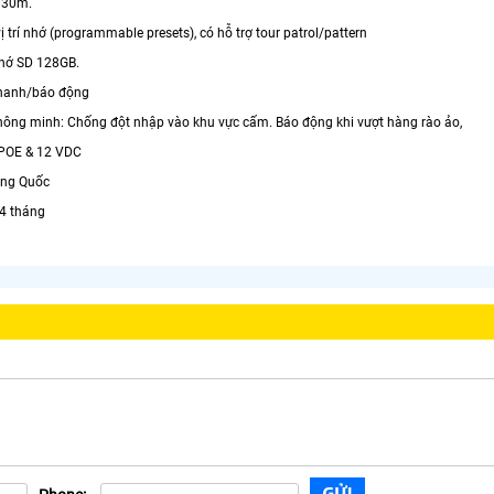
i 30m.
vị trí nhớ (programmable presets), có hỗ trợ tour patrol/pattern
nhớ SD 128GB.
thanh/báo động
thông minh: Chống đột nhập vào khu vực cấm. Báo động khi vượt hàng rào ảo,
 POE & 12 VDC
rung Quốc
24 tháng