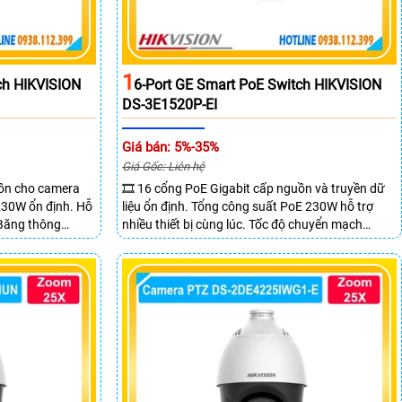
1
ch HIKVISION
6-Port GE Smart PoE Switch HIKVISION
DS-3E1520P-EI
Giá bán: 5%-35%
Giá Gốc: Liên hệ
uồn cho camera
🎞 16 cổng PoE Gigabit cấp nguồn và truyền dữ
 230W ổn định. Hỗ
liệu ổn định. Tổng công suất PoE 230W hỗ trợ
 Băng thông
nhiều thiết bị cùng lúc. Tốc độ chuyển mạch
 mẽ.
68Gbps đảm bảo hiệu suất cao ổn định. Hỗ trợ
truyền PoE xa lên đến 300m cho hệ thống
camera.