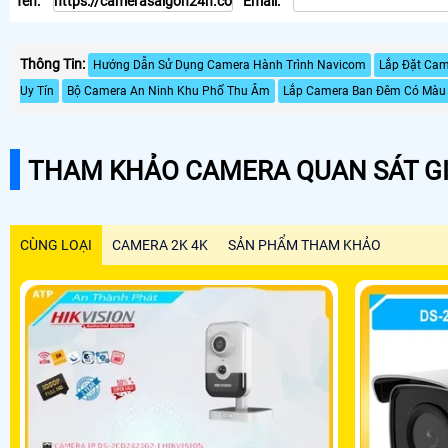
Tên:
Email:
Thông Tin:
Hướng Dẫn Sử Dụng Camera Hành Trình Navicom
Lắp Đặt Cam
Uy Tín
Bộ Camera An Ninh Khu Phố Thu Âm
Lắp Camera Ban Đêm Có Màu 
THAM KHẢO CAMERA QUAN SÁT GI
CÙNG LOẠI
CAMERA 2K 4K
SẢN PHẨM THAM KHẢO