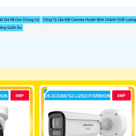
át Giá Rẻ Cho Chung Cư
Công Ty Lắp Đặt Camera Huyện Bình Chánh Chất Lượng
Hàng Quần Áo