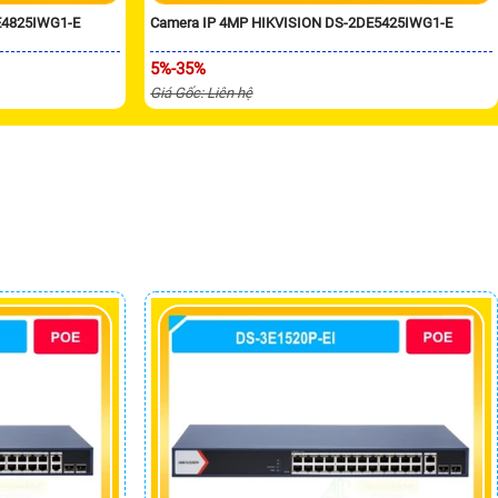
E4825IWG1-E
Camera IP 4MP HIKVISION DS-2DE5425IWG1-E
5%-35%
Giá Gốc: Liên hệ