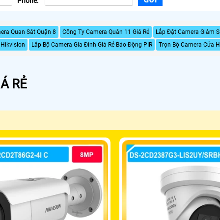
Phone:
era Quan Sát Quận 8
Công Ty Camera Quân 11 Giá Rẻ
Lắp Đặt Camera Giám S
Hikvision
Lắp Bộ Camera Gia Đình Giá Rẻ Báo Động PIR
Trọn Bộ Camera Cửa 
Á RẺ