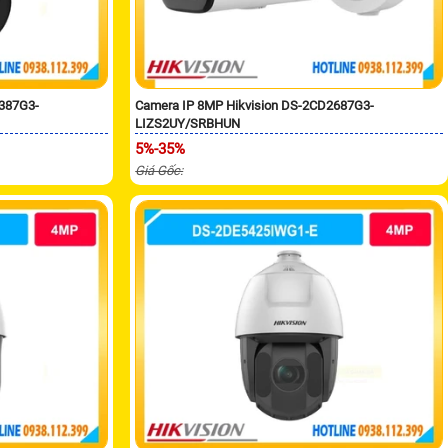
2387G3-
Camera IP 8MP Hikvision DS-2CD2687G3-
LIZS2UY/SRBHUN
5%-35%
Giá Gốc: