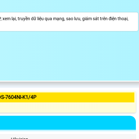
m lại, truyền dữ liệu qua mạng, sao lưu, giám sát trên điện thoại,
S-7604NI-K1/4P