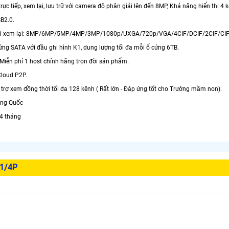
trực tiếp, xem lại, lưu trữ với camera độ phân giải lên đến 8MP, Khả năng hiển thị 4
SB2.0.
iải xem lại: 8MP/6MP/5MP/4MP/3MP/1080p/UXGA/720p/VGA/4CIF/DCIF/2CIF/CI
cứng SATA với đầu ghi hình K1, dung lượng tối đa mỗi ổ cứng 6TB.
iễn phí 1 host chính hãng trọn đời sản phẩm.
 Cloud P2P.
 trợ xem đồng thời tối đa 128 kênh ( Rất lớn - Đáp ứng tốt cho Trường mầm non).
rung Quốc
24 tháng
K1/4P