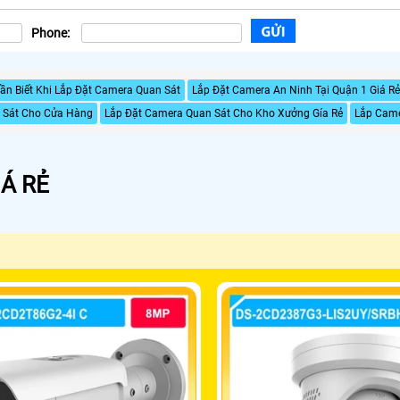
Phone:
ần Biết Khi Lắp Đặt Camera Quan Sát
Lắp Đặt Camera An Ninh Tại Quận 1 Giá Rẻ
 Sát Cho Cửa Hàng
Lắp Đặt Camera Quan Sát Cho Kho Xưởng Gía Rẻ
Lắp Cam
Á RẺ