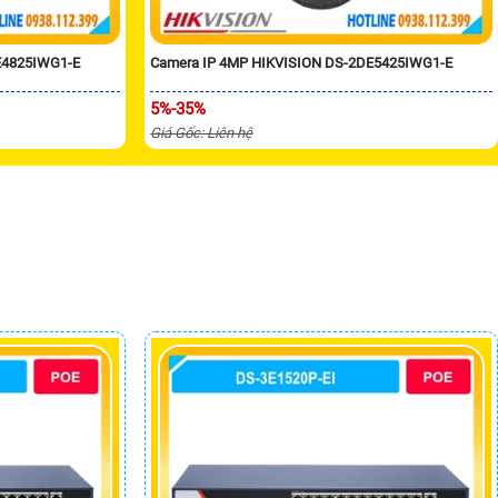
E4825IWG1-E
Camera IP 4MP HIKVISION DS-2DE5425IWG1-E
5%-35%
Giá Gốc: Liên hệ