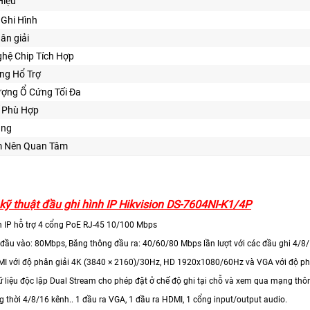
Hiệu
Ghi Hình
hân giải
hệ Chip Tích Hợp
ng Hổ Trợ
ượng Ổ Cứng Tối Đa
ế Phù Hợp
ăng
m Nên Quan Tâm
kỹ thuật đầu ghi hình IP Hikvision DS-7604NI-K1/4P
nh IP hỗ trợ 4 cổng PoE RJ-45 10/100 Mbps
 đầu vào: 80Mbps, Băng thông đầu ra: 40/60/80 Mbps lần lượt với các đầu ghi 4/8
MI với độ phân giải 4K (3840 × 2160)/30Hz, HD 1920x1080/60Hz và VGA với độ ph
dữ liệu độc lập Dual Stream cho phép đặt ở chế độ ghi tại chỗ và xem qua mạn
g thời 4/8/16 kênh.. 1 đầu ra VGA, 1 đầu ra HDMI, 1 cổng input/output audio.