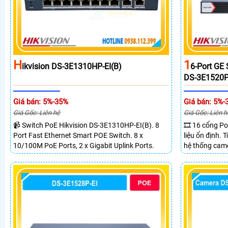
H
1
Ikvision DS-3E1310HP-EI(B)
6-Port GE
DS-3E1520P
Giá bán: 5%-35%
Giá bán: 5%-
Giá Gốc: Liên hệ
Giá Gốc: Liên h
📹 Switch PoE Hikvision DS-3E1310HP-EI(B). 8
🎞 16 cổng Po
Port Fast Ethernet Smart POE Switch. 8 x
liệu ổn định.
10/100M PoE Ports, 2 x Gigabit Uplink Ports.
hệ thống came
2 cổng quang 
truyền PoE xa