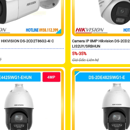
 HIKVISION DS-2CD2T86G2-4I C
Camera IP 8MP Hikvision DS-2CD
LIS2UY/SRBHUN
5%-35%
ệ
Giá Gốc: Liên hệ