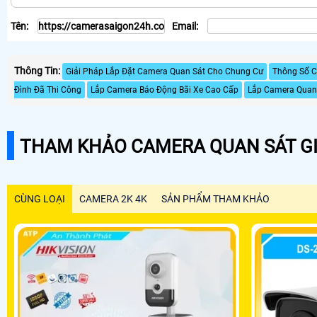
Tên:
Email:
Thông Tin:
Giải Pháp Lắp Đặt Camera Quan Sát Cho Chung Cư
Thông Số C
Đình Đã Thi Công
Lắp Camera Báo Động Bãi Xe Cao Cấp
Lắp Camera Quan
THAM KHẢO CAMERA QUAN SÁT GI
CÙNG LOẠI
CAMERA 2K 4K
SẢN PHẨM THAM KHẢO