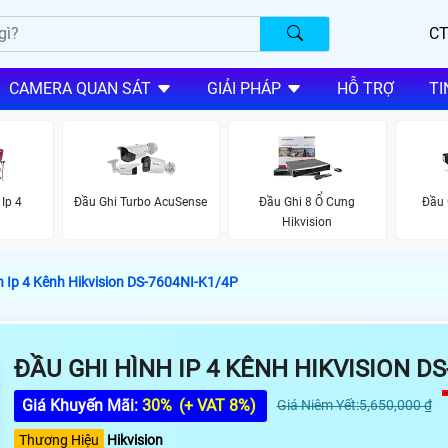
CT
CAMERA QUAN SÁT
GIẢI PHÁP
HỖ TRỢ
TI
Ip 4
Đầu Ghi Turbo AcuSense
Đầu Ghi 8 Ổ Cưng
Đầu 
Hikvision
h Ip 4 Kênh Hikvision DS-7604NI-K1/4P
ĐẦU GHI HÌNH IP 4 KÊNH HIKVISION DS
Giá Khuyến Mãi:
30%
(+ VAT 8%)
Giá Niêm Yết:5,650,000 ₫
Thương Hiệu
Hikvision