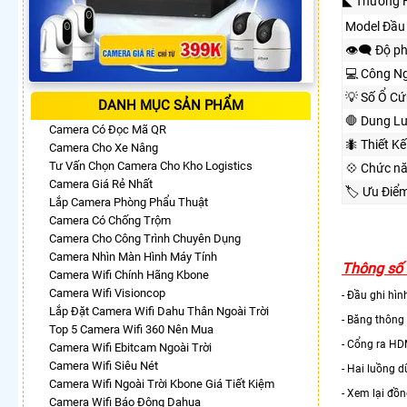
◣ Thương 
Model Đầu 
👁️‍🗨 Độ p
💻 Công Ng
💡 Số Ổ Cứ
DANH MỤC SẢN PHẨM
🛑 Dung L
Camera Có Đọc Mã QR
🐜 Thiết K
Camera Cho Xe Nâng
Tư Vấn Chọn Camera Cho Kho Logistics
💠 Chức n
Camera Giá Rẻ Nhất
🏷 Ưu Điể
Lắp Camera Phòng Phẩu Thuật
Camera Có Chống Trộm
Camera Cho Công Trình Chuyên Dụng
Camera Nhìn Màn Hình Máy Tính
Thông số 
Camera Wifi Chính Hãng Kbone
Camera Wifi Visioncop
- Đầu ghi hì
Lắp Đặt Camera Wifi Dahu Thân Ngoài Trời
- Băng thông
Top 5 Camera Wifi 360 Nên Mua
- Cổng ra HD
Camera Wifi Ebitcam Ngoài Trời
Camera Wifi Siêu Nét
- Hai luồng 
Camera Wifi Ngoài Trời Kbone Giá Tiết Kiệm
- Xem lại đồn
Camera Wifi Báo Động Dahua