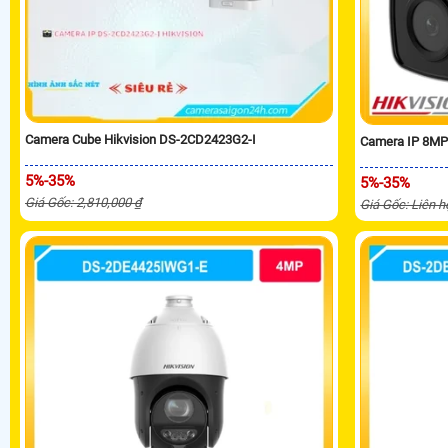
Camera Cube Hikvision DS-2CD2423G2-I
Camera IP 8MP
5%-35%
5%-35%
Giá Gốc: 2,810,000 ₫
Giá Gốc: Liên h