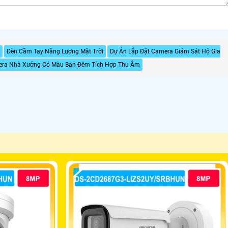
Đèn Cầm Tay Năng Lượng Mặt Trời
Dự Án Lắp Đặt Camera Giám Sát Hộ Gia
era Nhà Xưởng Có Màu Ban Đêm Tích Hợp Thu Âm