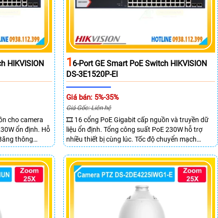
1
ch HIKVISION
6-Port GE Smart PoE Switch HIKVISION
DS-3E1520P-EI
Giá bán: 5%-35%
Giá Gốc: Liên hệ
uồn cho camera
🎞 16 cổng PoE Gigabit cấp nguồn và truyền dữ
 230W ổn định. Hỗ
liệu ổn định. Tổng công suất PoE 230W hỗ trợ
 Băng thông
nhiều thiết bị cùng lúc. Tốc độ chuyển mạch
 mẽ.
68Gbps đảm bảo hiệu suất cao ổn định. Hỗ trợ
truyền PoE xa lên đến 300m cho hệ thống
camera.