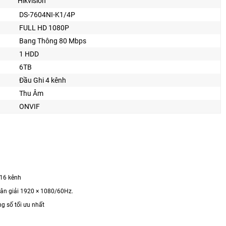
Hikvision
DS-7604NI-K1/4P
FULL HD 1080P
Bang Thông 80 Mbps
1 HDD
6TB
Đầu Ghi 4 kênh
Thu Âm
ONVIF
/16 kênh
ân giải 1920 × 1080/60Hz.
g thông số tối ưu nhất