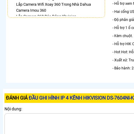
- Hỗ trợ xem 
Lắp Camera Wifi Xoay 360 Trong Nhà Dahua
Camera Imou 360
- Hai cổng U
Lắp Camera 360 Báo Động Kbvision
- Độ phân g
Camera Ezviz Xoay 360 Trong Nhà
- Hỗ trợ 1 ổ 
Lắp Camera Imou Xoay 360 Trong Nhà
Lắp Camera Samsung Xoay 360
- Kèm chuột. M
Camera Xoay 360 Hikvision
- Hỗ trợ HIK
LẮP CAMERA THEO NHU CẦU
- Hot Hot: Hỗ
Lắp Camera Văn Phòng Giá Rẻ
- Xuất xứ: T
Lắp Camera Nhà Xưởng Giá Rẻ
- Bảo hành: 
Lắp Camera Gia Đình Giá Rẻ
Lắp Camera Kho Hàng Giá Rẻ
Lắp Camera Cửa Hàng Giá Rẻ
Lắp Camera Wifi Giá Rẻ Chính Hãng
Lắp Camera Công Trình Giá Rẻ
ĐÁNH GIÁ
ĐẦU GHI HÌNH IP 4 KÊNH HIKVISION DS-7604NI-
Camera 360 Giá Rẻ
Nội dung: