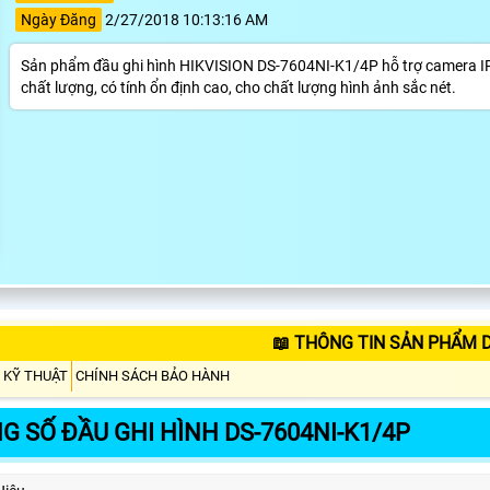
Ngày Đăng
2/27/2018 10:13:16 AM
Sản phẩm đầu ghi hình HIKVISION DS-7604NI-K1/4P hỗ trợ camera IP, xe
chất lượng, có tính ổn định cao, cho chất lượng hình ảnh sắc nét.
📖 THÔNG TIN SẢN PHẨM D
 KỸ THUẬT
CHÍNH SÁCH BẢO HÀNH
G SỐ ĐẦU GHI HÌNH DS-7604NI-K1/4P