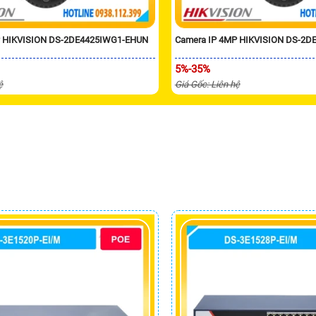
P HIKVISION DS-2DE4425IWG1-EHUN
Camera IP 4MP HIKVISION DS-2D
5%-35%
ệ
Giá Gốc: Liên hệ