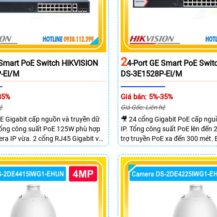
2
 Smart PoE Switch HIKVISION
4-Port GE Smart PoE Swit
-EI/M
DS-3E1528P-EI/M
35%
Giá bán: 5%-35%
ệ
Giá Gốc: Liên hệ
E Gigabit cấp nguồn và truyền dữ
🎥 24 cổng Gigabit PoE cấp ng
 Tổng công suất PoE 125W phù hợp
IP. Tổng công suất PoE lên đến
ra IP vừa. 2 cổng RJ45 Gigabit và
trợ truyền PoE xa đến 300 mét.
SFP mở rộng linh hoạt. Hỗ trợ
chuyển mạch đạt 68 Gbps mạnh
 tối đa lên đến 300 mét.