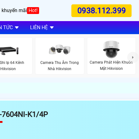
0938.112.399
 khuyến mãi
Hot!
N TỨC
LIÊN HỆ
Camera Phát Hiện Khuôn
Ghi Ip 64 Kênh
Camera Thu Âm Trong
Mặt Hikvision
Hikvision
Nhà Hikvision
-7604NI-K1/4P