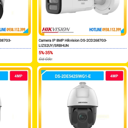
2387G3-
Camera IP 8MP Hikvision DS-2CD2687G3-
LIZS2UY/SRBHUN
5%-35%
Giá Gốc: