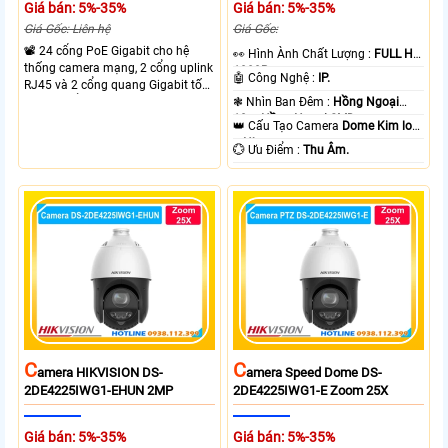
Giá bán: 5%-35%
Giá bán: 5%-35%
Giá Gốc: Liên hệ
Giá Gốc:
📽 24 cổng PoE Gigabit cho hệ
️👀 Hình Ành Chất Lượng :
FULL HD
thống camera mạng, 2 cổng uplink
1080P .
🤖️ Công Nghệ :
IP.
RJ45 và 2 cổng quang Gigabit tốc
độ cao, Tổng công suất PoE 370W
❃ Nhìn Ban Đêm :
Hồng Ngoại
cấp nguồn nhiều thiết bị.
10m Hồng Ngoại SMD.
👑 Cấu Tạo Camera
Dome Kim loại
+ Nhựa.
️💮 Ưu Điểm :
Thu Âm.
C
C
Amera HIKVISION DS-
Amera Speed Dome DS-
2DE4225IWG1-EHUN 2MP
2DE4225IWG1-E Zoom 25X
Giá bán: 5%-35%
Giá bán: 5%-35%