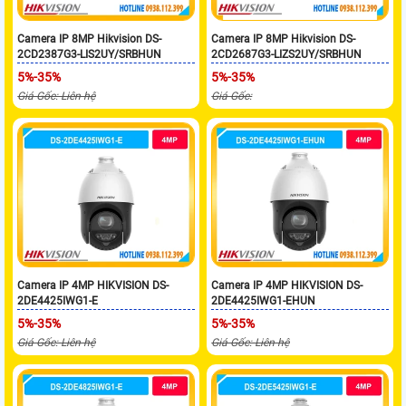
Camera IP 8MP Hikvision DS-
Camera IP 8MP Hikvision DS-
2CD2387G3-LIS2UY/SRBHUN
2CD2687G3-LIZS2UY/SRBHUN
5%-35%
5%-35%
Giá Gốc: Liên hệ
Giá Gốc:
Camera IP 4MP HIKVISION DS-
Camera IP 4MP HIKVISION DS-
2DE4425IWG1-E
2DE4425IWG1-EHUN
5%-35%
5%-35%
Giá Gốc: Liên hệ
Giá Gốc: Liên hệ