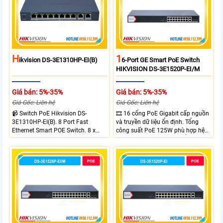
H
1
Ikvision DS-3E1310HP-EI(B)
6-Port GE Smart PoE Switch
HIKVISION DS-3E1520P-EI/M
Giá bán: 5%-35%
Giá bán: 5%-35%
Giá Gốc: Liên hệ
Giá Gốc: Liên hệ
📹 Switch PoE Hikvision DS-
🎞 16 cổng PoE Gigabit cấp nguồn
3E1310HP-EI(B). 8 Port Fast
và truyền dữ liệu ổn định. Tổng
Ethernet Smart POE Switch. 8 x
công suất PoE 125W phù hợp hệ
10/100M PoE Ports, 2 x Gigabit
thống camera IP vừa. 2 cổng RJ45
Uplink Ports.
Gigabit và 2 cổng quang SFP mở
rộng linh hoạt. Hỗ trợ truyền PoE
xa tối đa lên đến 300 mét.