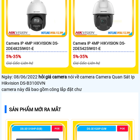
Camera IP 4MP HIKVISION DS-
Camera IP 4MP HIKVISION DS-
2DE4825IWG1-E
2DE5425IWG1-E
5%-35%
5%-35%
Giá Gốc: Liên hệ
Giá Gốc: Liên hệ
Ngày: 08/06/2022
hỏi giá camera
nói về camera Camera Quan Sát Ip
Hikvision DS-B3100VN
camera này đã bao gồm công lắp đặt chư
SẢN PHẨM MỚI RA MẮT