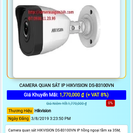
CAMERA QUAN SÁT IP HIKVISION DS-B3100VN
Giá Khuyến Mãi:
1,770,000 ₫
(+ VAT 8%)
0%
Giá Niêm Yết:1,770,000 ₫
Thương Hiệu
Hikvision
Ngày Đăng
3/8/2019 3:23:50 PM
Camera quan sát HIKVISION DS-B3100VN IP hồng ngoại tầm xa 35M,