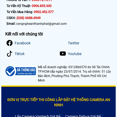
0906.855.330
Tư Vấn Kỹ Thuật:
0902.452.577
Tư Vấn Mua Hàng:
(028) 6688.4949
CSKH:
Email:
congngheanthanhphat@gmail.com
Kết nối với chúng tôi
Facebook
Twitter
Tiktok
Youtube
Mã số doanh nghiệp: 0312866570 do Sở Tài Chính
TP.HCM cấp ngày 23/07/2014. Trụ sở chính: 51 Lũy
Bán Bích, Phường Phú Thạnh, Thành Phố Hồ Chí
Minh
ĐƠN VỊ TRỰC TIẾP THI CÔNG LẮP ĐẶT HỆ THỐNG CAMERA AN
NINH
Lắp Camera Vantech Giá Rẻ
Camera Dahua Giá Rẻ