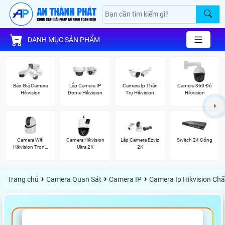
DANH MỤC SẢN PHẨM
Báo Giá Camera
Lắp Camera IP
Camera Ip Thân
Camera 360 Độ
Hikvision
Dome Hikvision
Trụ Hikvision
Hikvision
Camera Wifi
Camera Hikvision
Lắp Camera Ezviz
Switch 24 Cổng
Hikvision Trong
Ultra 2K
2K
Nhà
›
›
›
Trang chủ
Camera Quan Sát
Camera IP
Camera Ip Hikvision Ch