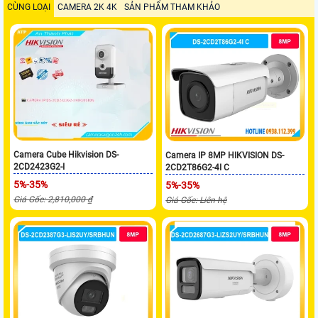
CÙNG LOẠI
CAMERA 2K 4K
SẢN PHẨM THAM KHẢO
Camera Cube Hikvision DS-
Camera IP 8MP HIKVISION DS-
2CD2423G2-I
2CD2T86G2-4I C
5%-35%
5%-35%
Giá Gốc: 2,810,000 ₫
Giá Gốc: Liên hệ