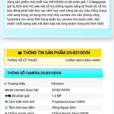
dòng sản phẩm mới nhất của HIKVISION có độ phân giải 1.0 Megapixel
giá rẻ, hình ảnh HD siêu nét, hỗ trợ chống ngược sáng kỹ thuật số, hỗ trợ
báo động phát hiện khu vực cấm hay vượt hàng rào ảo, màu trắng trang
nhã sang trọng, sử dụng cho mọi nhà, camera cho văn phòng công
ty,camera cho shop thời trang quần áo, camera cho quán café…Sản
phẩm chất lượng siêu nét đảm bảo hài lòng khách hàng khó tính nhất
📖 THÔNG TIN SẢN PHẨM DS-B3100VN
THÔNG SỐ KỸ THUẬT
CHÍNH SÁCH BẢO HÀNH
THÔNG SỐ CAMERA DS-B3100VN
⤃ Thương Hiệu
Hikvision
Model Camera Quan Sát
DS-B3100VN
👁️‍🗨 Độ phân giải
1.0 MP
🔄 Cảm biến hình ảnh
Progressive Scan CMOS
🌛 Tầm nhìn ban đêm
Hồng Ngoại 30m
₪ Chống ngược sáng
Chống Ngược Sáng DWDR