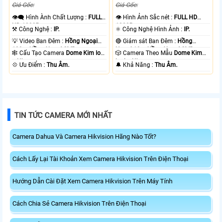
Giá Gốc:
Giá Gốc:
👁️‍🗨 Hình Ành Chất Lượng :
FULL
👁 Hình Ảnh Sắc nét :
FULL HD
HD 1080P .
1080P .
⚒ Công Nghệ :
IP.
⚛️ Công Nghệ Hình Ảnh :
IP.
💡 Video Ban Đêm :
Hồng Ngoại
🔴 Giám sát Ban Đêm :
Hồng
100m Hồng Ngoại SMD.
Ngoại 10m Hồng Ngoại SMD.
🕸️ Cấu Tạo Camera
Dome Kim loại
🎲 Camera Theo Mẫu
Dome Kim
+ Nhựa.
loại + Nhựa.
️💠 Ưu Điểm :
Thu Âm.
️🔔 Khả Năng :
Thu Âm.
TIN TỨC CAMERA MỚI NHẤT
Camera Dahua Và Camera Hikvision Hãng Nào Tốt?
Cách Lấy Lại Tài Khoản Xem Camera Hikvision Trên Điện Thoại
Hướng Dẫn Cài Đặt Xem Camera Hikvision Trên Máy Tính
Cách Chia Sẻ Camera Hikvision Trên Điện Thoại