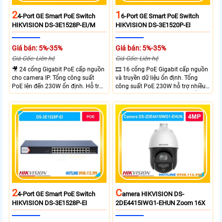
2
1
4-Port GE Smart PoE Switch
6-Port GE Smart PoE Switch
HIKVISION DS-3E1528P-EI/M
HIKVISION DS-3E1520P-EI
Giá bán: 5%-35%
Giá bán: 5%-35%
Giá Gốc: Liên hệ
Giá Gốc: Liên hệ
🎥 24 cổng Gigabit PoE cấp nguồn
🎞 16 cổng PoE Gigabit cấp nguồn
cho camera IP. Tổng công suất
và truyền dữ liệu ổn định. Tổng
PoE lên đến 230W ổn định. Hỗ trợ
công suất PoE 230W hỗ trợ nhiều
truyền PoE xa đến 300 mét. Băng
thiết bị cùng lúc. Tốc độ chuyển
thông chuyển mạch đạt 68 Gbps
mạch 68Gbps đảm bảo hiệu suất
mạnh mẽ.
cao ổn định. Hỗ trợ truyền PoE xa
lên đến 300m cho hệ thống
camera.
2
C
4-Port GE Smart PoE Switch
Amera HIKVISION DS-
HIKVISION DS-3E1528P-EI
2DE4415IWG1-EHUN Zoom 16X