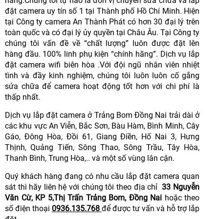
hàng.Chúng tôi tự hào là đơn vị chuyên sửa chữa và lắp
đặt camera uy tín số 1 tại Thành phố Hồ Chí Minh. Hiện
tại Công ty camera An Thành Phát có hơn 30 đại lý trên
toàn quốc và có đại lý ủy quyền tại Châu Âu. Tại Công ty
chúng tôi vấn đề về “chất lượng” luôn được đặt lên
hàng đầu. 100% linh phụ kiện “chính hãng”. Dịch vụ lắp
đặt camera wifi biên hòa .Với đội ngũ nhân viên nhiệt
tình và đầy kinh nghiệm, chúng tôi luôn luôn cố gắng
sửa chữa để camera hoạt động tốt hơn với chi phí là
thấp nhất.
Dịch vụ lắp đặt camera ở Trảng Bom Đồng Nai trải dài ở
các khu vực An Viễn, Bắc Sơn, Bàu Hàm, Bình Minh, Cây
Gáo, Đông Hòa, Đồi 61, Giang Điền, Hố Nai 3, Hưng
Thịnh, Quảng Tiến, Sông Thao, Sông Trầu, Tây Hòa,
Thanh Bình, Trung Hòa,.. và một số vùng lân cận.
Quý khách hàng đang có nhu cầu lắp đặt camera quan
sát thì hãy liên hệ với chúng tôi theo địa chỉ
33 Nguyễn
Văn Cừ, KP 5,Thị Trấn Trảng Bom, Đồng Nai
hoặc theo
số điện thoại
0936.135.768
để được tư vấn và hỗ trợ lắp