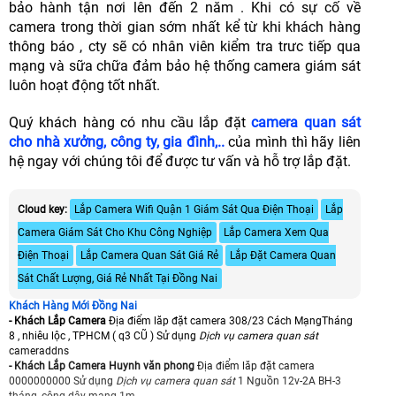
bảo hành tận nơi lên đến 2 năm . Khi có sự cố về
camera trong thời gian sớm nhất kể từ khi khách hàng
thông báo , cty sẽ có nhân viên kiểm tra trưc tiếp qua
mạng và sữa chữa đảm bảo hệ thống camera giám sát
luôn hoạt động tốt nhất.
Quý khách hàng có nhu cầu lắp đặt
camera quan sát
cho nhà xưởng, công ty, gia đình,..
của mình thì hãy liên
hệ ngay với chúng tôi để được tư vấn và hỗ trợ lắp đặt.
Cloud key:
Lắp Camera Wifi Quận 1 Giám Sát Qua Điện Thoại
Lắp
Camera Giám Sát Cho Khu Công Nghiệp
Lắp Camera Xem Qua
Điện Thoại
Lắp Camera Quan Sát Giá Rẻ
Lắp Đặt Camera Quan
Sát Chất Lượng, Giá Rẻ Nhất Tại Đồng Nai
Khách Hàng Mới Đồng Nai
- Khách Lắp Camera
Địa điểm lăp đặt camera 308/23 Cách MạngTháng
8 , nhiêu lộc , TPHCM ( q3 CŨ ) Sử dụng
Dịch vụ camera quan sát
cameraddns
- Khách Lắp Camera Huynh văn phong
Địa điểm lăp đặt camera
0000000000 Sử dụng
Dịch vụ camera quan sát
1 Nguồn 12v-2A BH-3