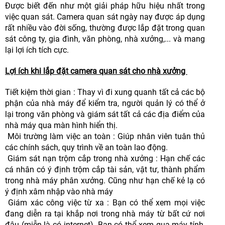
Được biết đến như một giải pháp hữu hiệu nhất trong
việc quan sát. Camera quan sát ngày nay được áp dụng
rất nhiều vào đời sống, thường được lắp đặt trong quan
sát công ty, gia đình, văn phòng, nhà xưởng,... và mang
lại lợi ích tích cực.
Lợi ích khi lắp đặt camera quan sát cho nhà xưởng
Tiết kiệm thời gian : Thay vì đi xung quanh tất cả các bộ
phận của nhà máy để kiểm tra, người quản lý có thể ở
lại trong văn phòng và giám sát tất cả các địa điểm của
nhà máy qua màn hình hiển thị.
Môi trường làm việc an toàn : Giúp nhân viên tuân thủ
các chính sách, quy trình về an toàn lao động.
Giám sát nạn trộm cắp trong nhà xưởng : Hạn chế các
cá nhân có ý định trộm cắp tài sản, vật tư, thành phẩm
trong nhà máy phân xưởng. Cũng như hạn chế kẻ lạ có
ý định xâm nhập vào nhà máy
Giám xác công việc từ xa : Bạn có thể xem mọi việc
đang diễn ra tại khắp nơi trong nhà máy từ bất cứ nơi
đâu (miễn là có internet). Bạn có thể xem qua máy tính,