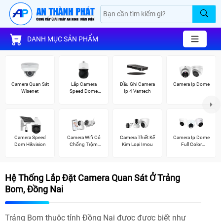
DANH MỤC SẢN PHẨM
Camera Quan Sát
Lắp Camera
Đầu Ghi Camera
Camera Ip Dome
Wisenet
Speed Dome
Ip 4 Vantech
Wisenet
Camera Speed
Camera Wifi Có
Camera Thiết Kế
Camera Ip Dome
Dom Hikvision
Chống Trộm
Kim Loại Imou
Full Color
Ezviz
Kbvision
Hệ Thống Lắp Đặt Camera Quan Sát Ở Trảng
Bom, Đồng Nai
Trảng Bom thuộc tỉnh Đồng Nai được được biết như