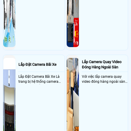
Lắp Camera Quay Video
Lắp Đặt Camera Bãi Xe
Đóng Hàng Ngoài Sàn
Lắp Đặt Camera Bãi Xe Là
Với việc lắp camera quay
trang bị hệ thống camera
video đóng hàng ngoài sàn
nhận diện biển số tại khu
thì đây là một giải pháp
vực cổng của các bãi giữ xe
camera cực kì cần thiết cho
kết hợp với phần mềm quản
các shop kinh doanh online
lý để ghi nhận lượt xe ra vào
đều nên sử dụng để có thể
chụp hình thông tin xe và
bảo vệ quyền lợi shop tránh
biển số lưu trực tiếp về máy
được các tình trạng bị đánh
tinh trạm để nhân viên tiện
mất cắp hàng hóa
đối soát, tính tiền xe xe ra
khỏi bãi