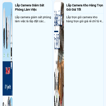
Đồng Nai Sử dụng
Dịch vụ camera quan sát
1 KX-A8124N2 + ổ cứng 1T,
Lắp Camera Giám Sát
Lắp Camera Kho Hàng Trọn
1 DH-H5D-5F, 1 máy quét bluetooth, 1 chân loa
- Khách Lắp Camera
Địa điểm lăp đặt camera 99A Phước Tân, Long
Phòng Làm Việc
Gói Giá Tốt
Hưng, Biên Hòa, Đồng Nai Sử dụng
Dịch vụ camera quan sát
Meary V1
5cai , KX-A3W 2cai , the nho 64gb dahua 7cai
Lắp camera giám sát phòng
Lắp trọn gói camera kho
- Khách Lắp Camera Gara QA AUTO SERVICE
làm việc là lắp đặt các
Địa điểm lăp đặt camera ấp
hàng trọn gói giá rẻ chỉ từ 4
1,long an,long thành đồng nai Sử dụng
camera ghi hình ảnh sắc nét
Dịch vụ camera quan sát
triệu đồng sở hữu ngày trọn
1 đầu
ghi KX-A8124N2,1 hdd 500gb sg,2 cam DH-IPC-HFW1339DTK1-SW-PV ,1
và âm thanh trong phòng
bộ gồm 4 camera, 1 đầu ghi
sw DH-PFS3005-5ET-L
làm việc với mục đích giám
hình, ổ cứng, switch mang
sát quá trình làm việc của
đến giải pháp giám sát kho
nhân viên, bảo vệ tài sản,
hàng 24/7 ổn định với độ
theo dõi an ninh trong thời
sắc nét cao
gian thực qua điện thoại
hoặc máy tính từ xa