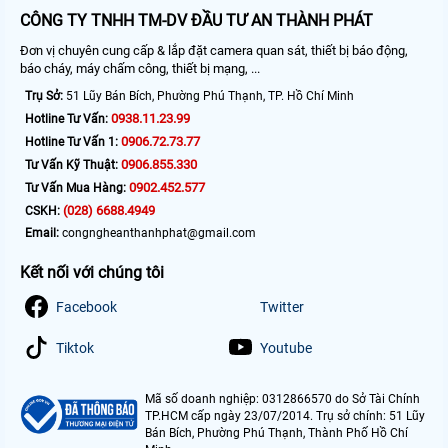
CÔNG TY TNHH TM-DV ĐẦU TƯ AN THÀNH PHÁT
Đơn vị chuyên cung cấp & lắp đặt camera quan sát, thiết bị báo động,
báo cháy, máy chấm công, thiết bị mạng, ...
Trụ Sở:
51 Lũy Bán Bích, Phường Phú Thạnh, TP. Hồ Chí Minh
0938.11.23.99
Hotline Tư Vấn:
0906.72.73.77
Hotline Tư Vấn 1:
0906.855.330
Tư Vấn Kỹ Thuật:
0902.452.577
Tư Vấn Mua Hàng:
(028) 6688.4949
CSKH:
Email:
congngheanthanhphat@gmail.com
Kết nối với chúng tôi
Facebook
Twitter
Tiktok
Youtube
Mã số doanh nghiệp: 0312866570 do Sở Tài Chính
TP.HCM cấp ngày 23/07/2014. Trụ sở chính: 51 Lũy
Bán Bích, Phường Phú Thạnh, Thành Phố Hồ Chí