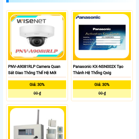
PNV-A9081RLP Camera Quan
Panasonic KX-NSN002X Tạo
Sát Giao Thông Thế Hệ Mới
Thành Hệ Thống Qsig
Giá: 30%
Giá: 30%
00 ₫
00 ₫