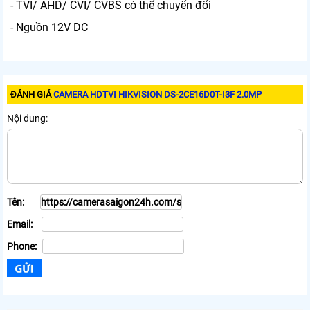
- TVI/ AHD/ CVI/ CVBS có thể chuyển đổi
- Nguồn 12V DC
ĐÁNH GIÁ
CAMERA HDTVI HIKVISION DS-2CE16D0T-I3F 2.0MP
Nội dung:
Tên:
Email:
Phone: