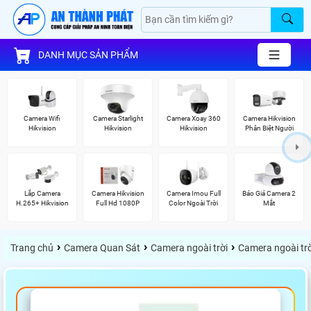
DANH MỤC SẢN PHẨM
Camera Wifi
Camera Starlight
Camera Xoay 360
Camera Hikvision
Hikvision
Hikvision
Hikvision
Phân Biệt Người
Lắp Camera
Camera Hikvision
Camera Imou Full
Báo Giá Camera 2
H.265+ Hikvision
Full Hd 1080P
Color Ngoài Trời
Mắt
›
›
›
Trang chủ
Camera Quan Sát
Camera ngoài trời
Camera ngoài trờ