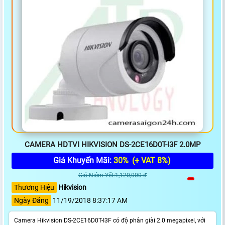
CAMERA HDTVI HIKVISION DS-2CE16D0T-I3F 2.0MP
Giá Khuyến Mãi:
30%
(+ VAT 8%)
Giá Niêm Yết:1,120,000 ₫
Thương Hiệu
Hikvision
Ngày Đăng
11/19/2018 8:37:17 AM
Camera Hikvision DS-2CE16D0T-I3F có độ phân giài 2.0 megapixel, với