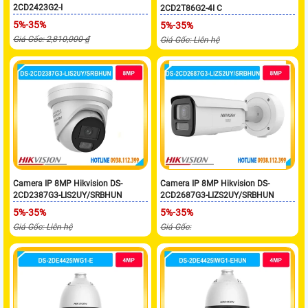
2CD2423G2-I
2CD2T86G2-4I C
5%-35%
5%-35%
Giá Gốc: 2,810,000 ₫
Giá Gốc: Liên hệ
Camera IP 8MP Hikvision DS-
Camera IP 8MP Hikvision DS-
2CD2387G3-LIS2UY/SRBHUN
2CD2687G3-LIZS2UY/SRBHUN
5%-35%
5%-35%
Giá Gốc: Liên hệ
Giá Gốc: