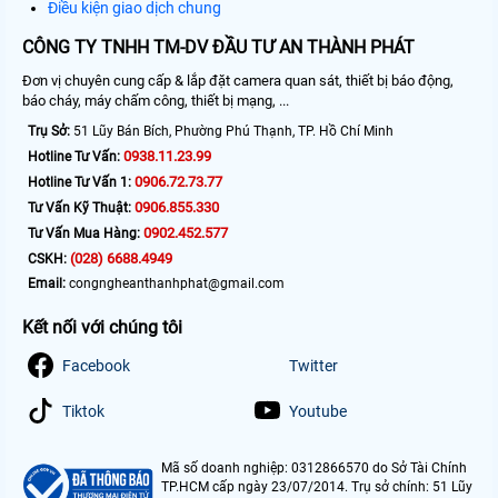
Điều kiện giao dịch chung
CÔNG TY TNHH TM-DV ĐẦU TƯ AN THÀNH PHÁT
Đơn vị chuyên cung cấp & lắp đặt camera quan sát, thiết bị báo động,
báo cháy, máy chấm công, thiết bị mạng, ...
Trụ Sở:
51 Lũy Bán Bích, Phường Phú Thạnh, TP. Hồ Chí Minh
0938.11.23.99
Hotline Tư Vấn:
0906.72.73.77
Hotline Tư Vấn 1:
0906.855.330
Tư Vấn Kỹ Thuật:
0902.452.577
Tư Vấn Mua Hàng:
(028) 6688.4949
CSKH:
Email:
congngheanthanhphat@gmail.com
Kết nối với chúng tôi
Facebook
Twitter
Tiktok
Youtube
Mã số doanh nghiệp: 0312866570 do Sở Tài Chính
TP.HCM cấp ngày 23/07/2014. Trụ sở chính: 51 Lũy