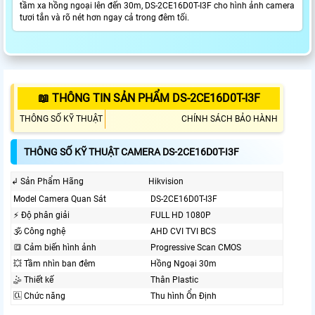
tầm xa hồng ngoại lên đến 30m, DS-2CE16D0T-I3F cho hình ảnh camera
tươi tắn và rõ nét hơn ngay cả trong đêm tối.
📖 THÔNG TIN SẢN PHẨM DS-2CE16D0T-I3F
THÔNG SỐ KỸ THUẬT
CHÍNH SÁCH BẢO HÀNH
THÔNG SỐ KỸ THUẬT CAMERA DS-2CE16D0T-I3F
↲ Sản Phẩm Hãng
Hikvision
Model Camera Quan Sát
DS-2CE16D0T-I3F
️⚡ Độ phân giải
FULL HD 1080P
🕉️ Công nghệ
AHD CVI TVI BCS
🔳 Cảm biến hình ảnh
Progressive Scan CMOS
💥 Tầm nhìn ban đêm
Hồng Ngoại 30m
🤹 Thiết kế
Thân Plastic
🆑 Chức năng
Thu hình Ổn Định