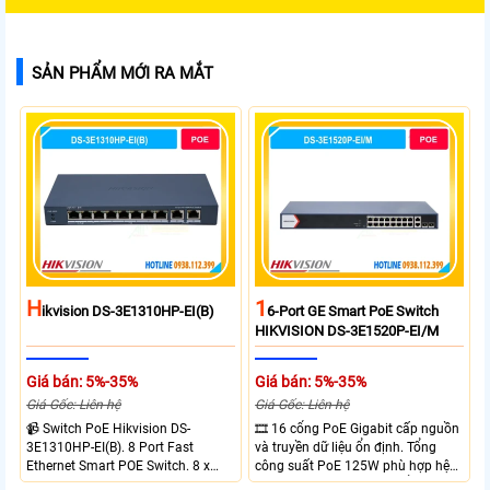
SẢN PHẨM MỚI RA MẮT
H
1
Ikvision DS-3E1310HP-EI(B)
6-Port GE Smart PoE Switch
HIKVISION DS-3E1520P-EI/M
Giá bán: 5%-35%
Giá bán: 5%-35%
Giá Gốc: Liên hệ
Giá Gốc: Liên hệ
📹 Switch PoE Hikvision DS-
🎞 16 cổng PoE Gigabit cấp nguồn
3E1310HP-EI(B). 8 Port Fast
và truyền dữ liệu ổn định. Tổng
Ethernet Smart POE Switch. 8 x
công suất PoE 125W phù hợp hệ
10/100M PoE Ports, 2 x Gigabit
thống camera IP vừa. 2 cổng RJ45