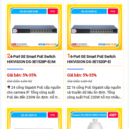
Uplink Ports.
Gigabit và 2 cổng quang SFP mở
rộng linh hoạt. Hỗ trợ truyền PoE
xa tối đa lên đến 300 mét.
2
1
4-Port GE Smart PoE Switch
6-Port GE Smart PoE Switch
HIKVISION DS-3E1528P-EI/M
HIKVISION DS-3E1520P-EI
Giá bán: 5%-35%
Giá bán: 5%-35%
Giá Gốc: Liên hệ
Giá Gốc: Liên hệ
🎥 24 cổng Gigabit PoE cấp nguồn
🎞 16 cổng PoE Gigabit cấp nguồn
cho camera IP. Tổng công suất
và truyền dữ liệu ổn định. Tổng
PoE lên đến 230W ổn định. Hỗ trợ
công suất PoE 230W hỗ trợ nhiều
truyền PoE xa đến 300 mét. Băng
thiết bị cùng lúc. Tốc độ chuyển
thông chuyển mạch đạt 68 Gbps
mạch 68Gbps đảm bảo hiệu suất
mạnh mẽ.
cao ổn định. Hỗ trợ truyền PoE xa
lên đến 300m cho hệ thống
camera.