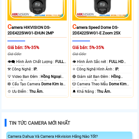
C
C
Amera HIKVISION DS-
Amera Speed Dome DS-
2DE4225IWG1-EHUN 2MP
2DE4225IWG1-E Zoom 25X
Giá bán: 5%-35%
Giá bán: 5%-35%
Giá Gốc:
Giá Gốc:
👁️‍🗨 Hình Ành Chất Lượng :
FULL
👁 Hình Ảnh Sắc nét :
FULL HD
HD 1080P .
1080P .
⚒ Công Nghệ :
IP.
⚛️ Công Nghệ Hình Ảnh :
IP.
💡 Video Ban Đêm :
Hồng Ngoại
🔴 Giám sát Ban Đêm :
Hồng
100m Hồng Ngoại SMD.
Ngoại 10m Hồng Ngoại SMD.
🕸️ Cấu Tạo Camera
Dome Kim loại
🎲 Camera Theo Mẫu
Dome Kim
+ Nhựa.
loại + Nhựa.
️💠 Ưu Điểm :
Thu Âm.
️🔔 Khả Năng :
Thu Âm.
TIN TỨC CAMERA MỚI NHẤT
Camera Dahua Và Camera Hikvision Hãng Nào Tốt?