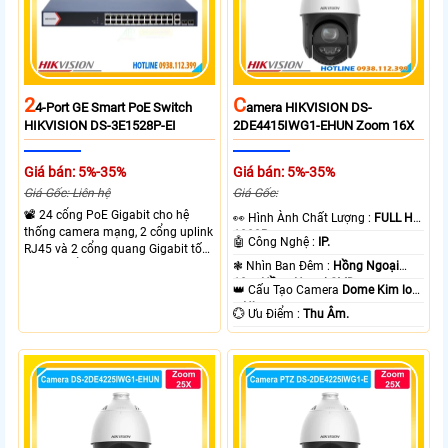
2
C
4-Port GE Smart PoE Switch
Amera HIKVISION DS-
HIKVISION DS-3E1528P-EI
2DE4415IWG1-EHUN Zoom 16X
Giá bán: 5%-35%
Giá bán: 5%-35%
Giá Gốc: Liên hệ
Giá Gốc:
📽 24 cổng PoE Gigabit cho hệ
️👀 Hình Ành Chất Lượng :
FULL HD
thống camera mạng, 2 cổng uplink
1080P .
🤖️ Công Nghệ :
IP.
RJ45 và 2 cổng quang Gigabit tốc
độ cao, Tổng công suất PoE 370W
❃ Nhìn Ban Đêm :
Hồng Ngoại
cấp nguồn nhiều thiết bị.
10m Hồng Ngoại SMD.
👑 Cấu Tạo Camera
Dome Kim loại
+ Nhựa.
️💮 Ưu Điểm :
Thu Âm.