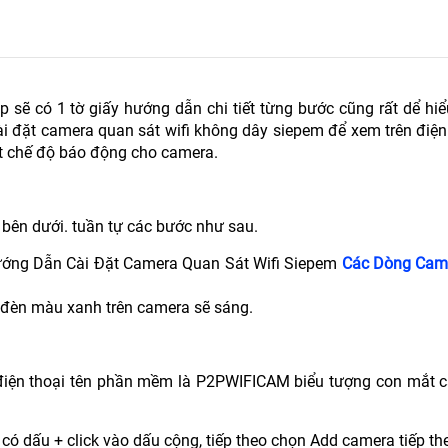
 có 1 tờ giấy hướng dẫn chi tiết từng bước cũng rất dể hiểu
i đặt camera quan sát wifi không dây siepem để xem trên điện 
ặt chế độ báo động cho camera.
bên dưới. tuần tự các bước như sau.
ướng Dẫn Cài Đặt Camera Quan Sát Wifi Siepem
Các Dòng Came
n đèn màu xanh trên camera sẽ sáng.
.
điện thoại tên phần mềm là P2PWIFICAM biểu tượng con mắt 
ó dấu + click vào dấu cộng, tiếp theo chọn Add camera tiếp t