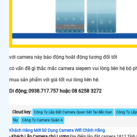
với camera này báo động hoăt động tương đối tốt
có vấn đề gì thắc mắc camera siepem vui lòng liên hệ bộ 
mua sản phẩm với giá tốt vui lòng liên hệ.
Di động; 0938.717.757 hoặc 08 6258 3272
Cloud key:
Công Ty Lắp Đặt Camera Quan Sát Tại Bắc Kạn
Công Ty Lắ
Tây
Công Ty Camera Quận 4
Khách Hàng Mới Sử Dụng Camera Wifi Chính Hãng
- Khách Lắp Camera chú Lương
Địa điểm lăp đặt camera 1812 Tỉnh