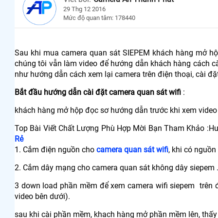
29 Thg 12 2016
Mức độ quan tâm: 178440
Sau khi mua camera quan sát SIEPEM khách hàng mở hộp sẽ
chúng tôi vẫn làm video để hướng dẫn khách hàng cách cà
như hướng dẫn cách xem lại camera trên điện thoại, cài đ
Bắt đầu hướng dẫn cài đặt camera quan sát wifi
:
khách hàng mở hộp đọc sơ hướng dẫn trước khi xem video 
Top Bài Viết Chất Lượng Phù Hợp Mời Bạn Tham Khảo :H
Rẻ
1. Cắm điện nguồn cho
camera quan sát wifi
, khi có nguồ
2. Cắm dây mạng cho camera quan sát không dây siepem 
3 down load phần mềm để xem camera wifi siepem trên 
video bên dưới).
sau khi cài phần mềm, khach hàng mở phần mềm lên, thấy c