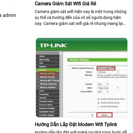
Camera Giám Sát Wifi Giá Rẻ
Camera giám sát wifi hiện nay là một trong những
là admin
xu thế và hướng đến của vô số người dùng hiện
nay. Camera giám sát wifi giá rẻ nhưng mang lại
hiệu quả bảo vệ an ninh cao chất lượng nhờ các
tính năng công nghệ được tích hợp trong nó
Hướng Dẫn Lắp Đặt Modem Wifi Tplink
Hướng dẫn lắp đặt wifi tplink tại nhà từng bước dễ