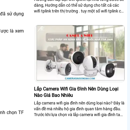
dàng, Hướng dẫn có thể sử dụng cho tất cả các
wifi tplink trên thị trường . tuy một số wifi tplink có
i đã sử dụng
giao diên khác nhau nhưng nhìn ching các bước cài
đặt cũng tương tự nhau
được là xem
Lắp Camera Wifi Gia Đình Nên Dùng Loại
Nào Giá Bao Nhiêu
Lắp camera wifi gia đình nên dùng loại nào? Đây là
vấn đề mà nhiều hộ gia đình quan tâm hàng đầu.
ình chọn TF
Trước khi lựa chọn và lắp camera wifi gia đình ta
cần tìm hiểu camera đó dùng có tốt không, giá bao
nhiêu để phù hợp với nhu cầu giám sát của mình