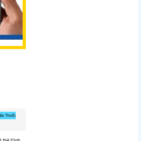
iệu Thuốc
1 thê 32gb