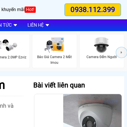
0938.112.399
 khuyến mãi
Hot!
N TỨC
LIÊN HỆ
Báo Giá Camera 2 Mắt
Camera Đếm Người
mera 2.0MP Ezviz
Imou
m
Bài viết liên quan
ảnh và