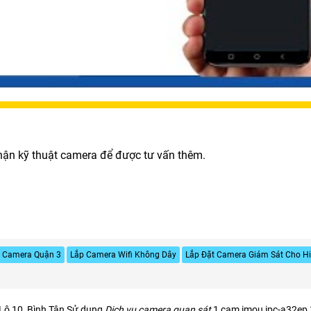
phận kỹ thuật camera để được tư vấn thêm.
p Camera Quận 3
Lắp Camera Wifi Không Dây
Lắp Đặt Camera Giám Sát Cho H
 Lộ 10, Bình Tân Sử dụng
Dịch vụ camera quan sát
1 cam imou ipc-a32ep,