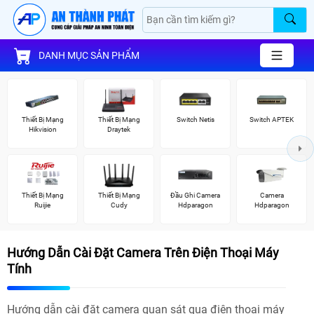
DANH MỤC SẢN PHẨM
Thiết Bị Mạng
Thiết Bị Mạng
Switch Netis
Switch APTEK
Hikvision
Draytek
Thiết Bị Mạng
Thiết Bị Mạng
Đầu Ghi Camera
Camera
Ruijie
Cudy
Hdparagon
Hdparagon
Hướng Dẫn Cài Đặt Camera Trên Điện Thoại Máy
Tính
Hướng dẫn cài đặt camera quan sát qua điện thoại máy