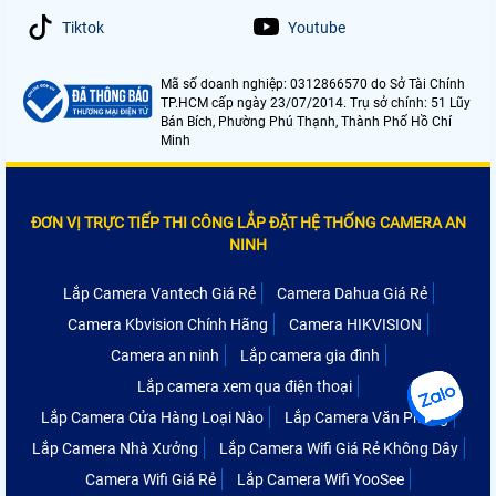
Tiktok
Youtube
Mã số doanh nghiệp: 0312866570 do Sở Tài Chính
TP.HCM cấp ngày 23/07/2014. Trụ sở chính: 51 Lũy
Bán Bích, Phường Phú Thạnh, Thành Phố Hồ Chí
Minh
ĐƠN VỊ TRỰC TIẾP THI CÔNG LẮP ĐẶT HỆ THỐNG CAMERA AN
NINH
Lắp Camera Vantech Giá Rẻ
Camera Dahua Giá Rẻ
Camera Kbvision Chính Hãng
Camera HIKVISION
Camera an ninh
Lắp camera gia đình
Lắp camera xem qua điện thoại
Lắp Camera Cửa Hàng Loại Nào
Lắp Camera Văn Phòng
Lắp Camera Nhà Xưởng
Lắp Camera Wifi Giá Rẻ Không Dây
Camera Wifi Giá Rẻ
Lắp Camera Wifi YooSee