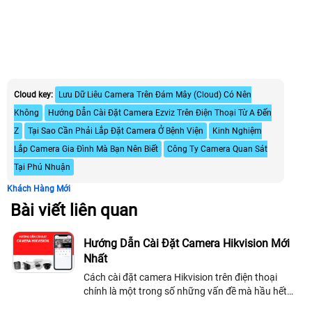
Cloud key:
Lưu Dữ Liêu Camera Trên Đám Mây (Cloud) Có Nên
Không
Hướng Dẫn Cài Đặt Camera Ezviz Trên Điện Thoại Từ A Đến
Z
Tại Sao Cần Phải Lắp Đặt Camera Ở Bệnh Viện
Kinh Nghiệm
Lắp Camera Gia Đình Mà Bạn Nên Biết
Công Ty Camera Quan Sát
Tại Phú Nhuận
Khách Hàng Mới
Bài viết liên quan
Hướng Dẫn Cài Đặt Camera Hikvision Mới
Nhất
Cách cài đặt camera Hikvision trên điện thoại
chính là một trong số những vấn đề mà hầu hết
người sử dụng hiện nay đang quan tâm