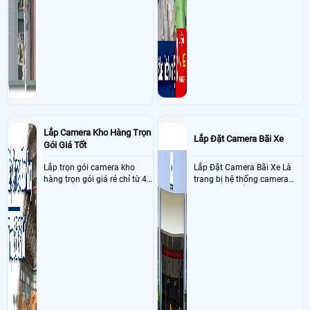
Lắp Camera Kho Hàng Trọn
Lắp Đặt Camera Bãi Xe
Gói Giá Tốt
Lắp trọn gói camera kho
Lắp Đặt Camera Bãi Xe Là
hàng trọn gói giá rẻ chỉ từ 4
trang bị hệ thống camera
triệu đồng sở hữu ngày trọn
nhận diện biển số tại khu
bộ gồm 4 camera, 1 đầu ghi
vực cổng của các bãi giữ xe
hình, ổ cứng, switch mang
kết hợp với phần mềm quản
đến giải pháp giám sát kho
lý để ghi nhận lượt xe ra vào
hàng 24/7 ổn định với độ
chụp hình thông tin xe và
sắc nét cao
biển số lưu trực tiếp về máy
tinh trạm để nhân viên tiện
đối soát, tính tiền xe xe ra
khỏi bãi