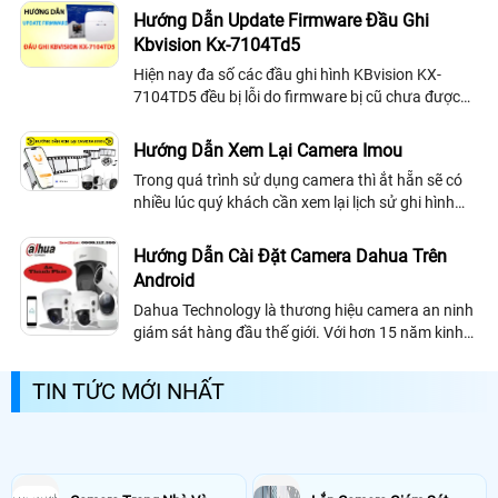
Hướng Dẫn Update Firmware Đầu Ghi
Kbvision Kx-7104Td5
Hiện nay đa số các đầu ghi hình KBvision KX-
7104TD5 đều bị lỗi do firmware bị cũ chưa được
cập nhật. Vì vậy sau đây An Thành Phát sẽ hướng
dẫn update firmware đầu ghi hình KX-7104TD5
Hướng Dẫn Xem Lại Camera Imou
một cách chi tiết nhất dành cho bạn
Trong quá trình sử dụng camera thì ắt hẵn sẽ có
nhiều lúc quý khách cần xem lại lịch sử ghi hình
camera để phục vụ một vài nhu cầu cá nhân, hoặc
bị mất trộm cần trích xuất dữ liệu
Hướng Dẫn Cài Đặt Camera Dahua Trên
Android
Dahua Technology là thương hiệu camera an ninh
giám sát hàng đầu thế giới. Với hơn 15 năm kinh
nghiệm nghiên cứu và phát triển sản phẩm, Dahua
đã và đang cung cấp các sản phẩm,...
TIN TỨC MỚI NHẤT