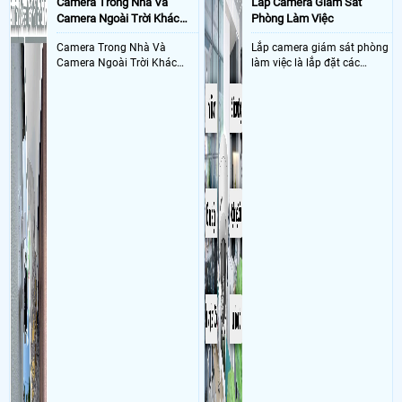
Camera Trong Nhà Và
Lắp Camera Giám Sát
Camera Ngoài Trời Khác
Phòng Làm Việc
Nhau Như Thế Nào
Camera Trong Nhà Và
Lắp camera giám sát phòng
Camera Ngoài Trời Khác
làm việc là lắp đặt các
Nhau ở tính năng chống
camera ghi hình ảnh sắc nét
nước và chống bụi của
và âm thanh trong phòng
camera
làm việc với mục đích giám
sát quá trình làm việc của
nhân viên, bảo vệ tài sản,
theo dõi an ninh trong thời
gian thực qua điện thoại
hoặc máy tính từ xa