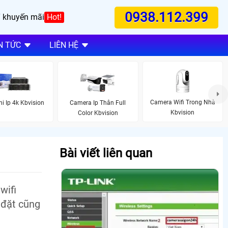
0938.112.399
 khuyến mãi
Hot!
N TỨC
LIÊN HỆ
Camera Wifi Trong Nhà
i Ip 4k Kbvision
Camera Ip Thân Full
Kbvision
Color Kbvision
Bài viết liên quan
wifi
i đặt cũng