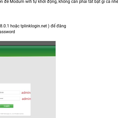
n để Modum wifi tự khởi động, không cần phải tắt bật gì cả nhé
8.0.1 hoặc tplinklogin.net ) để đăng
Password