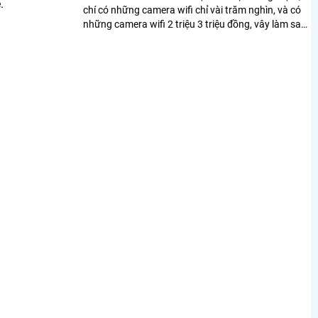
.
chí có những camera wifi chỉ vài trăm nghìn, và có
những camera wifi 2 triệu 3 triệu đồng, vây làm sao
để chọn mua camemra wifi giá rẻ ổn định tiết kiệm
chi phí phù hợp với nhu cầu sử dụng.