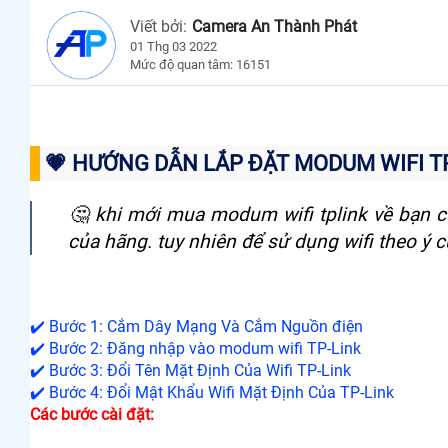
Viết bởi:
Camera An Thành Phát
01 Thg 03 2022
Mức độ quan tâm: 16151
💗 HƯỚNG DẪN LẮP ĐẶT MODUM WIFI T
️🤔 khi mới mua modum wifi tplink về bạn c
của hãng. tuy nhiên để sử dụng wifi theo ý củ
✔️ Bước 1: Cắm Dây Mạng Và Cắm Nguồn điện
✔️ Bước 2: Đăng nhập vào modum wifi TP-Link
✔️ Bước 3: Đổi Tên Mặt Định Của Wifi TP-Link
✔️ Bước 4: Đổi Mật Khẩu Wifi Mặt Định Của TP-Link
Các bước cài đặt: