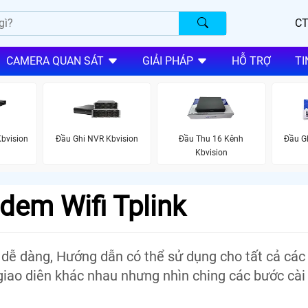
CT
CAMERA QUAN SÁT
GIẢI PHÁP
HỖ TRỢ
TI
bvision
Đầu Ghi NVR Kbvision
Đầu Thu 16 Kênh
Đầu Gh
Kbvision
em Wifi Tplink
 dễ dàng, Hướng dẫn có thể sử dụng cho tất cả các 
có giao diên khác nhau nhưng nhìn ching các bước cà