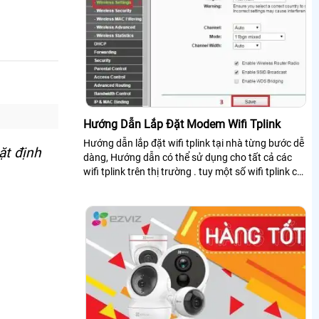
Hướng Dẫn Lắp Đặt Modem Wifi Tplink
Hướng dẫn lắp đặt wifi tplink tại nhà từng bước dễ
ặt định
dàng, Hướng dẫn có thể sử dụng cho tất cả các
wifi tplink trên thị trường . tuy một số wifi tplink có
giao diên khác nhau nhưng nhìn ching các bước cài
đặt cũng tương tự nhau