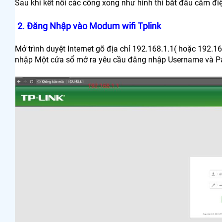
Sau khi kết nối các cổng xong như hình thì bắt đầu cắm điệ
2. Đăng Nhập vào Modum wifi Tplink
Mở trình duyệt Internet gõ địa chỉ 192.168.1.1( hoặc 192.16
nhập Một cửa sổ mở ra yêu cầu đăng nhập Username và 