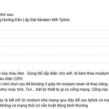
như sau.
:Hướng Dẫn Lắp Đặt Modem Wifi Tplink
ày màu đen . Dùng để cấp điện cho wifi. đi kèm theo modum t
vào điện 220V
m nhỏ chọt vào để khoãng 5 giây thì modum reset về theo hãng 
như máy tính. Tivi... bất kỳ thiết bị gì có cổng mạng. Cổng nà
là kết nối từ modum nhà mạng qua đây để cục tplink có mạn
không có mạng thôi cứ vẫn hoặt động bình thường