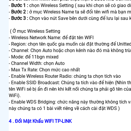
-
Bước 1 :
chọn Wireless Setting ( sau khi chọn sẽ có giao di
-
Bước 2 :
ở mục Wireless Name ta sẽ đổi tên wifi mà bạn mu
-
Bước 3 :
Chọn vào nút Save bên dưới cùng để lưu lại sau kh
( Ở mục Wireless Setting
- Wireless Network Name: để đặt tên WIFI
- Region: chọn tên quốc gia muốn cài đặt thường để Unitted
- Channel: Chọn Auto hoặc chọn kênh nào đó mà không tr
- Mode: để 11bgn mixed
- Channel Width: chọn Auto
- Max Tx Rate: Chọn mức cao nhất
- Enable Wireless Router Radio: chúng ta chọn tích vào
- Enable SSID Broadcast: Chúng ta tích vào để hiện (Nhìn th
tên WiFi sẻ bị ẩn đi nên khi kết nối chúng ta phải gõ tên c
WiFi).
- Enable WDS Bridging: chức năng này thường không tích 
này chúng ta có 1 bài viết riêng về cách cài đặt WDS )
4 . Đổi Mật Khẩu WIFI TP-LINK