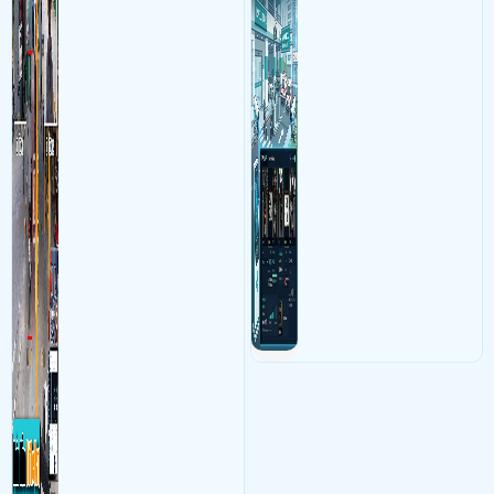
bãi theo biển số xe với khả
soát bằng vé thủ công dễ
năng kết nối với camera
phát sinh khó khăn
nhận điện biển số xe máy tự
động chính xát giúp ghi
nhận hình ảnh đảm bảo
nhìn rỏ biển số khi xe ra vào
bãi