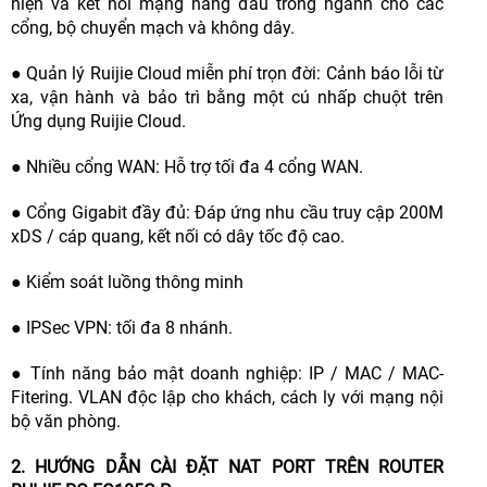
hiện và kết nối mạng hàng đầu trong ngành cho các
cổng, bộ chuyển mạch và không dây.
● Quản lý Ruijie Cloud miễn phí trọn đời: Cảnh báo lỗi từ
xa, vận hành và bảo trì bằng một cú nhấp chuột trên
Ứng dụng Ruijie Cloud.
● Nhiều cổng WAN: Hỗ trợ tối đa 4 cổng WAN.
● Cổng Gigabit đầy đủ: Đáp ứng nhu cầu truy cập 200M
xDS / cáp quang, kết nối có dây tốc độ cao.
● Kiểm soát luồng thông minh
● IPSec VPN: tối đa 8 nhánh.
● Tính năng bảo mật doanh nghiệp: IP / MAC / MAC-
Fitering. VLAN độc lập cho khách, cách ly với mạng nội
bộ văn phòng.
2. HƯỚNG DẪN CÀI ĐẶT NAT PORT TRÊN ROUTER