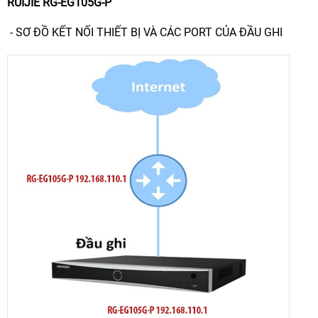
RUIJIE RG-EG105G-P
- SƠ ĐỒ KẾT NỐI THIẾT BỊ VÀ CÁC PORT CỦA ĐẦU GHI