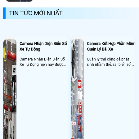
nhà mình trong các trường hợp bạn nghi ngờ tài
khoản xem camera của mình bị người khác theo
TIN TỨC MỚI NHẤT
dõi trộm hoặc bạn đã từng cho một người khác sử
dụng camera của mình, nhưng giờ không muốn
cho người đó xem nữa thì chúng ta phải làm sao?
Camera Nhận Diện Biển Số
Camera Kết Hợp Phần Mềm
Xe Tự Động
Quản Lý Bãi Xe
Camera Nhận Diện Biển Số
Quản lý thủ công dễ phát
Xe Tự Động hiện nay được
sinh nhầm thẻ, sai biển số và
ứng dụng rộng rãi ở nhiều
khó đối soát doanh thu
nơi như bãi giữ xe, dẫy trọ,
tòa nhà, chung cư, các công
ty và xí nghiệp giúp quản lý
xe ra , vào chính xác nhờ
công nghê AI thông minh
nhận diện và dọc biển số xe
hạn chế sai sót mà trộm cắp
xe