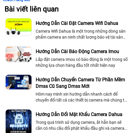
Khách Hàng Mới
Bài viết liên quan
Hướng Dẫn Cài Đặt Camera Wifi Dahua
Camera Wifi Dahua là một trong những dòng sản
phẩm camera an ninh chất lượng bảo vệ tài sản
cũng như an toàn của người sử dụng một cách
hiệu quả. Tuy nhiên để sử dụng camera wifi...
Hướng Dẫn Cài Báo Động Camera Imou
Lắp đặt camera Imou có báo động là một trong số
những lựa chọn hàng đầu tốt nhất hiện nay
Hướng Dẫn Chuyển Camera Từ Phần Mềm
Dmss Cũ Sang Dmss Mới
Hôm nay mình xin hướng dẫn nhanh cách để
chuyển đổi tất cả các thiết bị camera mà chúng ta
đã cài vào trong phần mềm IDMSS PLUS hoặc
GDMSS PLUS cũ để chuyển sang phần mền DMSS
Hướng Dẫn Đổi Mật Khẩu Camera Dahua
xem...
Trong quá trình sử dụng camera, ắt hẵn bạn sẽ
cần có nhu cầu đổi phật khẩu đầu ghi và camera