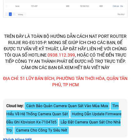
TRÊN ĐÂY LÀ TOÀN BỘ HƯỚNG DẪN CÁCH NAT PORT ROUTER
RUIJIE RG-EG105-P. MONG SẼ GIÚP ÍCH CHO CÁC BẠN, ĐỂ
ĐƯỢC TƯ VẤN VỀ KỸ THUẬT, LẮP ĐẶT HÃY LIÊN HỆ VỚI CHÚNG
TÔI QUA SỐ HOTLINE
0938.112.399
, HOẶC CÓ THỂ ĐẾN TRỰC
TIẾP CÔNG TY AN THÀNH PHÁT ĐỂ ĐƯỢC HỖ TRỢ TRỰC TIẾP.
CẢM ƠN CÁC BẠN ĐÃ XEM HẾT BÀI VIẾT NÀY
ĐỊA CHỈ: 51 LŨY BÁN BÍCH, PHƯỜNG TÂN THỚI HÒA, QUẬN TÂN
PHÚ, TP HCM
Cloud key:
Cách Bảo Quản Camera Quan Sát Vào Mùa Mưa
Tìm
Hiểu Về Hệ Thống Camera Quan Sát
Hướng Dẫn Update Firmware
Đầu Ghi Kbvision Kx-7104Td5
Lắp Đặt Camera Quan Sát Cho Nhà
Trọ
Camera Cho Công Ty Siêu Nét