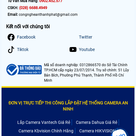
0902.452.577
Tư Vấn Mua Hàng:
(028) 6688.4949
CSKH:
Email:
congngheanthanhphat@gmail.com
Kết nối với chúng tôi
Facebook
Twitter
Tiktok
Youtube
Mã số doanh nghiệp: 0312866570 do Sở Tài Chính
TP.HCM cấp ngày 23/07/2014. Trụ sở chính: 51 Lũy
Bán Bích, Phường Phú Thạnh, Thành Phố Hồ Chí
Minh
ĐƠN VỊ TRỰC TIẾP THI CÔNG LẮP ĐẶT HỆ THỐNG CAMERA AN
NINH
Lắp Camera Vantech Giá Rẻ
Camera Dahua Giá Rẻ
Camera Kbvision Chính Hãng
Camera HIKVISION