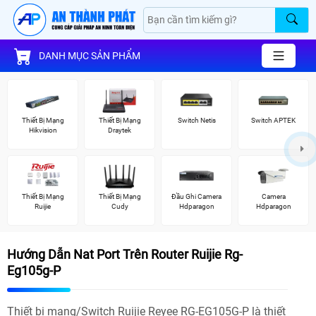
DANH MỤC SẢN PHẨM
Thiết Bị Mạng
Thiết Bị Mạng
Switch Netis
Switch APTEK
Hikvision
Draytek
Thiết Bị Mạng
Thiết Bị Mạng
Đầu Ghi Camera
Camera
Ruijie
Cudy
Hdparagon
Hdparagon
Hướng Dẫn Nat Port Trên Router Ruijie Rg-
Eg105g-P
Thiết bị mạng/Switch Ruijie Reyee RG-EG105G-P là thiết