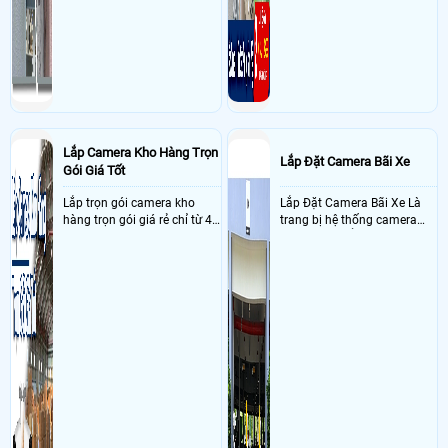
Lắp Camera Kho Hàng Trọn
Lắp Đặt Camera Bãi Xe
Gói Giá Tốt
Lắp trọn gói camera kho
Lắp Đặt Camera Bãi Xe Là
hàng trọn gói giá rẻ chỉ từ 4
trang bị hệ thống camera
triệu đồng sở hữu ngày trọn
nhận diện biển số tại khu
bộ gồm 4 camera, 1 đầu ghi
vực cổng của các bãi giữ xe
hình, ổ cứng, switch mang
kết hợp với phần mềm quản
đến giải pháp giám sát kho
lý để ghi nhận lượt xe ra vào
hàng 24/7 ổn định với độ
chụp hình thông tin xe và
sắc nét cao
biển số lưu trực tiếp về máy
tinh trạm để nhân viên tiện
đối soát, tính tiền xe xe ra
khỏi bãi