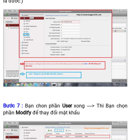
là đươc.)
Bước 7 :
Bạn chon phần
User
xong ----> Thì Bạn chọn
phần
Modify
để thay đổi mật khẩu