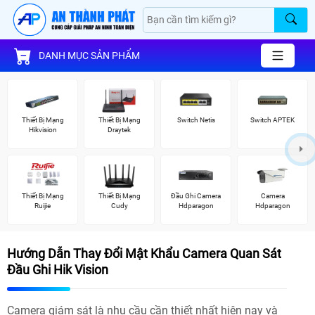
DANH MỤC SẢN PHẨM
Thiết Bị Mạng
Thiết Bị Mạng
Switch Netis
Switch APTEK
Hikvision
Draytek
Thiết Bị Mạng
Thiết Bị Mạng
Đầu Ghi Camera
Camera
Ruijie
Cudy
Hdparagon
Hdparagon
Hướng Dẫn Thay Đổi Mật Khẩu Camera Quan Sát
Đầu Ghi Hik Vision
Camera giám sát là nhu cầu cần thiết nhất hiện nay và