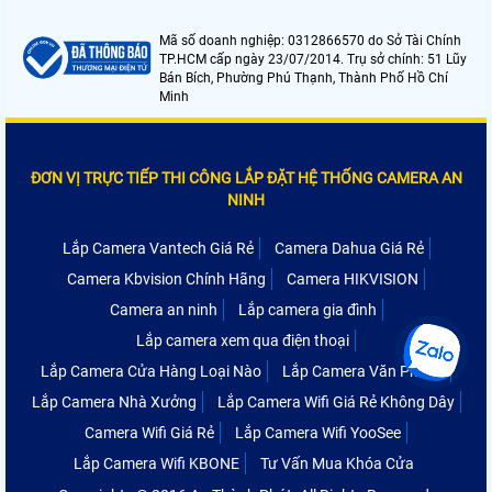
Mã số doanh nghiệp: 0312866570 do Sở Tài Chính
TP.HCM cấp ngày 23/07/2014. Trụ sở chính: 51 Lũy
Bán Bích, Phường Phú Thạnh, Thành Phố Hồ Chí
Minh
ĐƠN VỊ TRỰC TIẾP THI CÔNG LẮP ĐẶT HỆ THỐNG CAMERA AN
NINH
Lắp Camera Vantech Giá Rẻ
Camera Dahua Giá Rẻ
Camera Kbvision Chính Hãng
Camera HIKVISION
Camera an ninh
Lắp camera gia đình
Lắp camera xem qua điện thoại
Lắp Camera Cửa Hàng Loại Nào
Lắp Camera Văn Phòng
Lắp Camera Nhà Xưởng
Lắp Camera Wifi Giá Rẻ Không Dây
Camera Wifi Giá Rẻ
Lắp Camera Wifi YooSee
Lắp Camera Wifi KBONE
Tư Vấn Mua Khóa Cửa