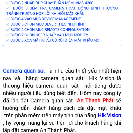
✅
BƯỚC 2:NHẤP ĐÚP CHẠY PHẦN MÊM IVMS-4200
✅
BƯỚC 3:KIỂM TRA CAMERA HOẠT ĐỘNG BÌNH THƯỜNG
TRÁNH TRƯỜNG HỢP LỖI KHI ĐỔI MẬT KHẨU
✅
BƯỚC 4:VÀO MỤC DEVICE MANAGEMENT
✅
BƯỚC 5:CHỌN MỤC SEVER THEO NHƯ HÌNH
✅
BƯỚC 6:CHON MỤC REMOTE CONFIGURATION
✅
BƯỚC 7:CHON USER NHẤP VÀO MỤC MODIFY
✅
BƯỚC 8:XÓA MẬT KHẨU CỦ RỒI DIỀN MẬT KHẨU MỚI
Camera quan s
át
là nhu cầu thiết yếu nhất hiện
nay và hãng camera quan sát HIk Vision là
thương hiệu camera quan sát nổi tiếng được
nhiều người tiêu dùng biết đến. Hôm nay công ty
đã lắp đặt Camera quan sát
An Thanh Phát
sẽ
hướng dẫn khách hàng cách cài đặt mật khẩu
trên phần mềm trên máy tính của hãng
HIk Vision
, hy vọng mang lại sự tiện lợi cho khách hàng khi
lắp đặt camera An Thành Phát.