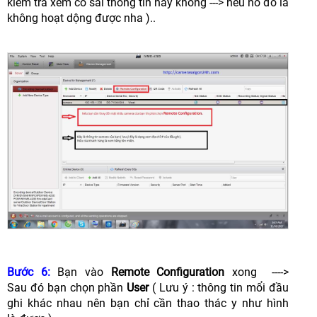
kiểm tra xem có sai thông tin hay không ---> nếu nó đỏ là
không hoạt dộng được nha
)..
Bước 6:
Bạn vào
Remote Configuration
xong
---->
Sau đó bạn chọn phần
User
( Lưu ý : thông tin mổi đầu
ghi kh
á
c nhau nên bạn chỉ cần thao thác y như hình