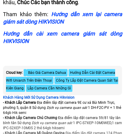
khẩu,
Chúc Các bạn thành công
.
Tham khảo thêm:
Hướng dẫn xem lại camera
giám sát dòng HIKVISION
Hướng dẫn cài xem camera giám sát dòng
HIKVISION
Cloud key:
Báo Giá Camera Dahua
Hướng Dẫn Cài Đặt Camera
Wifi Uniarch Trên Điện Thoại
Công Ty Lắp Đặt Camera Quan Sát Tại
Kiên Giang
Lắp Camera Cần Những Gì
Khách Hàng Mới Sử Dụng Camera Hikvision
- Khách Lắp Camera
Địa điểm lăp đặt camera 9E cư xá Bùi Minh Trực,
phường 5, quận 8 Sử dụng
Dịch vụ camera quan sát
1 DH-F2C-PV + 1 thẻ
64gb Hik semi
- Khách Lắp Camera Chú Chương
Địa điểm lăp đặt camera 59/81 tây lân
bình tân Sử dụng
Dịch vụ camera quan sát
1 IPC-S7XEP-10M0WED,1 cam
IPC-S2XEP-10M0S 2 thẻ 64gb hiksemi
- Khách Lắp Camera Mì Quảng Qavina
Địa điểm lăp đặt camera 124 Phan