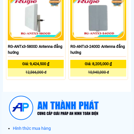
RG-ANTx3-5800D Antenna đẳng
RG-ANTx3-2400D Antenna đẳng
hướng
hướng
Giá: 9,424,500 ₫
Giá: 8,205,000 ₫
12,566,000 đ
10,940,000 đ
Hình thức mua hàng