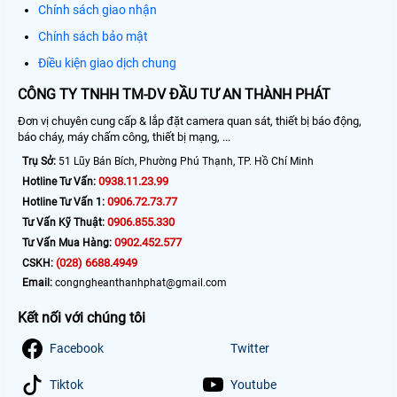
Chính sách giao nhận
Chính sách bảo mật
Điều kiện giao dịch chung
CÔNG TY TNHH TM-DV ĐẦU TƯ AN THÀNH PHÁT
Đơn vị chuyên cung cấp & lắp đặt camera quan sát, thiết bị báo động,
báo cháy, máy chấm công, thiết bị mạng, ...
Trụ Sở:
51 Lũy Bán Bích, Phường Phú Thạnh, TP. Hồ Chí Minh
0938.11.23.99
Hotline Tư Vấn:
0906.72.73.77
Hotline Tư Vấn 1:
0906.855.330
Tư Vấn Kỹ Thuật:
0902.452.577
Tư Vấn Mua Hàng:
(028) 6688.4949
CSKH:
Email:
congngheanthanhphat@gmail.com
Kết nối với chúng tôi
Facebook
Twitter
Tiktok
Youtube