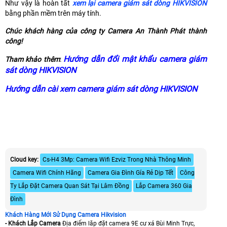
Như vậy là hoàn tất
xem lại camera giám sát dòng HIKVISION
bằng phần mềm trên máy tính.
Chúc khách hàng của công ty Camera An Thành Phát thành
công!
Hướng dẫn đổi mật khẩu camera giám
Tham khảo thêm
:
sát dòng HIKVISION
Hướng dẫn cài xem camera giám sát dòng HIKVISION
Cloud key:
Cs-H4 3Mp: Camera Wifi Ezviz Trong Nhà Thông Minh
Camera Wifi Chính Hãng
Camera Gia Đình Gía Rẻ Dịp Tết
Công
Ty Lắp Đặt Camera Quan Sát Tại Lâm Đồng
Lắp Camera 360 Gia
Đình
Khách Hàng Mới Sử Dụng Camera Hikvision
- Khách Lắp Camera
Địa điểm lăp đặt camera 9E cư xá Bùi Minh Trực,