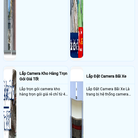
Lắp Camera Kho Hàng Trọn
Lắp Đặt Camera Bãi Xe
Gói Giá Tốt
Lắp trọn gói camera kho
Lắp Đặt Camera Bãi Xe Là
hàng trọn gói giá rẻ chỉ từ 4
trang bị hệ thống camera
triệu đồng sở hữu ngày trọn
nhận diện biển số tại khu
bộ gồm 4 camera, 1 đầu ghi
vực cổng của các bãi giữ xe
hình, ổ cứng, switch mang
kết hợp với phần mềm quản
đến giải pháp giám sát kho
lý để ghi nhận lượt xe ra vào
hàng 24/7 ổn định với độ
chụp hình thông tin xe và
sắc nét cao
biển số lưu trực tiếp về máy
tinh trạm để nhân viên tiện
đối soát, tính tiền xe xe ra