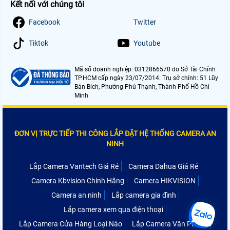
Kết nối với chúng tôi
Facebook
Twitter
Tiktok
Youtube
Mã số doanh nghiệp: 0312866570 do Sở Tài Chính
TP.HCM cấp ngày 23/07/2014. Trụ sở chính: 51 Lũy
Bán Bích, Phường Phú Thạnh, Thành Phố Hồ Chí
Minh
ĐƠN VỊ TRỰC TIẾP THI CÔNG LẮP ĐẶT HỆ THỐNG CAMERA AN
NINH
Lắp Camera Vantech Giá Rẻ
Camera Dahua Giá Rẻ
Camera Kbvision Chính Hãng
Camera HIKVISION
Camera an ninh
Lắp camera gia đình
Lắp camera xem qua điện thoại
Lắp Camera Cửa Hàng Loại Nào
Lắp Camera Văn Phòng