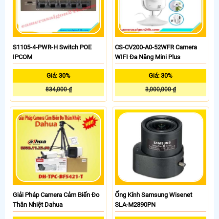
S1105-4-PWR-H Switch POE
CS-CV200-A0-52WFR Camera
IPCOM
WIFI Đa Năng Mini Plus
Giá: 30%
Giá: 30%
834,000 ₫
3,000,000 ₫
Giải Pháp Camera Cảm Biến Đo
Ống Kính Samsung Wisenet
Thân Nhiệt Dahua
SLA-M2890PN