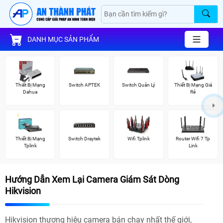
DANH MỤC SẢN PHẨM
Thiết Bị Mạng
Switch APTEK
Switch Quản Lý
Thiết Bị Mạng Giá
Dahua
Rẻ
Thiết Bị Mạng
Switch Draytek
Wifi Tplink
Router Wifi 7 Tp
Tplink
Link
Hướng Dẫn Xem Lại Camera Giám Sát Dòng
Hikvision
Hikvision thương hiệu camera bán chạy nhất thế giới,