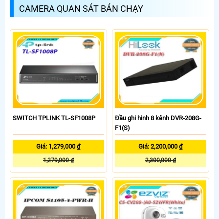
CAMERA QUAN SÁT BÁN CHẠY
SWITCH TPLINK TL-SF1008P
Đầu ghi hinh 8 kênh DVR-208G-
F1(S)
Giá: 1,279,000 ₫
Giá: 2,200,000 ₫
1,279,000 ₫
2,300,000 ₫