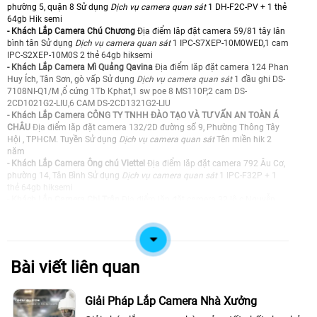
phường 5, quận 8 Sử dụng
Dịch vụ camera quan sát
1 DH-F2C-PV + 1 thẻ
64gb Hik semi
- Khách Lắp Camera Chú Chương
Địa điểm lăp đặt camera 59/81 tây lân
bình tân Sử dụng
Dịch vụ camera quan sát
1 IPC-S7XEP-10M0WED,1 cam
IPC-S2XEP-10M0S 2 thẻ 64gb hiksemi
- Khách Lắp Camera Mì Quảng Qavina
Địa điểm lăp đặt camera 124 Phan
Huy Ích, Tân Sơn, gò vấp Sử dụng
Dịch vụ camera quan sát
1 đầu ghi DS-
7108NI-Q1/M ,ổ cứng 1Tb Kphat,1 sw poe 8 MS110P,2 cam DS-
2CD1021G2-LIU,6 CAM DS-2CD1321G2-LIU
- Khách Lắp Camera CÔNG TY TNHH ĐÀO TẠO VÀ TƯ VẤN AN TOÀN Á
CHÂU
Địa điểm lăp đặt camera 132/2D đường số 9, Phường Thông Tây
Hội , TPHCM. Tuyền Sử dụng
Dịch vụ camera quan sát
Tên miền hik 2
năm
- Khách Lắp Camera Ông chú Viettel
Địa điểm lăp đặt camera 792 Âu Cơ,
phường 14, Tân Bình Sử dụng
Dịch vụ camera quan sát
1 IPC-F32P + 1
thẻ 64gb hiksemi
- Khách Lắp Camera Chị Trân
Địa điểm lăp đặt camera 32 lô c Nguyễn
Hữu Trí, xã Tân Nhựt Sử dụng
Dịch vụ camera quan sát
1 CS-H8c-R200-
1K3WKFL, 1 CS-H8c-R200-1J5WKFL + 2 thẻ 64GB Hiksemi
- Khách Lắp Camera Minh Nhật
Địa điểm lăp đặt camera 105 Cô Giang,
Quận 1 Sử dụng
Dịch vụ camera quan sát
1 cam hik DS-2CD1121G2-LIU
- Khách Lắp Camera Công Ty TNHH MAYBE
Địa điểm lăp đặt camera
Bài viết liên quan
1625 Song Hành, KP.2, xã Hóc Môn (Kho màu xanh - Gần quán Phở Việt)
Sử dụng
Dịch vụ camera quan sát
1 đầu ghi kabe KX-A8124N2,1 ổ cứng
2Tb HIK ,2 cam mvd IPC-S2XP-10MOWED, 1 switch tp-link 5port 100Mb
Giải Pháp Lắp Camera Nhà Xưởng
Ls1005