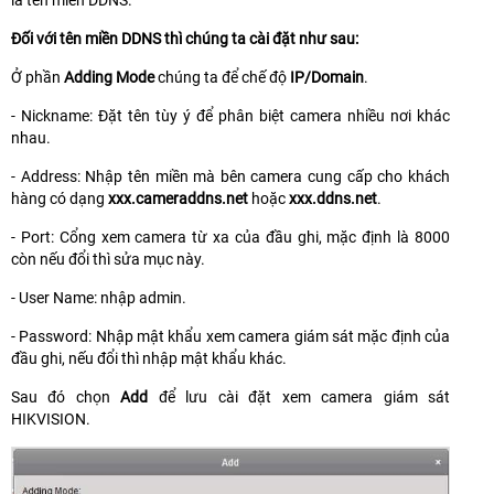
là tên miền DDNS.
Đối với tên miền DDNS thì chúng ta cài đặt như sau:
Ở phần
Adding Mode
chúng ta để chế độ
IP/Domain
.
- Nickname: Đặt tên tùy ý để phân biệt camera nhiều nơi khác
nhau.
- Address: Nhập tên miền mà bên camera cung cấp cho khách
hàng có dạng
xxx.cameraddns.net
hoặc
xxx.ddns.net
.
- Port: Cổng xem camera từ xa của đầu ghi, mặc định là 8000
còn nếu đổi thì sửa mục này.
- User Name: nhập admin.
- Password: Nhập mật khẩu xem camera giám sát mặc định của
đầu ghi, nếu đổi thì nhập mật khẩu khác.
Sau đó chọn
Add
để lưu cài đặt xem camera giám sát
HIKVISION.