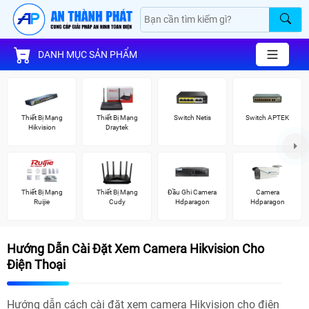
DANH MỤC SẢN PHẨM
Thiết Bị Mạng
Thiết Bị Mạng
Switch Netis
Switch APTEK
Hikvision
Draytek
Thiết Bị Mạng
Thiết Bị Mạng
Đầu Ghi Camera
Camera
Ruijie
Cudy
Hdparagon
Hdparagon
Hướng Dẫn Cài Đặt Xem Camera Hikvision Cho
Điện Thoại
Hướng dẫn cách cài đặt xem camera Hikvision cho điện