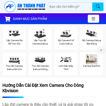
DANH MỤC SẢN PHẨM
Lắp Camera Giá
Lắp Trọn Bộ
Bộ Camera Full
Bộ Camera Dahua
Rẻ Trọn Gói
Camera Dahua
Color Dahua
Báo Động
Trọn Bộ Camera
Trọn Bộ Camera
Linh Kiện Máy
Camera Gia Đình
Dahua Ghi Âm
Dahua Chống
Tính
Trộm
Hướng Dẫn Cài Đặt Xem Camera Cho Dòng
Kbvision
Lắp đặt camera là điều cần thiết, và là giải pháp tối ưu