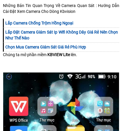
Những Bản Tin Quan Trọng Về Camera Quan Sát : Hướng Dẫn
Cài Đặt Xem Camera Cho Dòng Kbvision
Lắp Camera Chống Trộm Hồng Ngoại
Lắp Đặt Camera Giám Sát Ip Wifi Không Dây Giá Rẻ Nên Chọn
Như Thế Nào
Chọn Mua Camera Giám Sát Giá Rẻ Phù Hợp
Chúng ta mở phần mềm
KBVIEW Lite
lên.