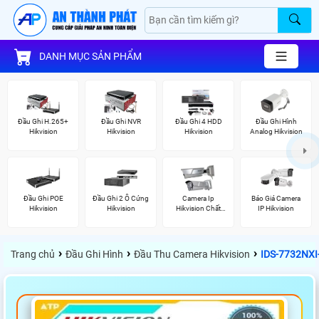
DANH MỤC SẢN PHẨM
Đầu Ghi H.265+
Đầu Ghi NVR
Đầu Ghi 4 HDD
Đầu Ghi Hình
Hikvision
Hikvision
Hikvision
Analog Hikvision
Đầu Ghi POE
Đầu Ghi 2 Ổ Cứng
Camera Ip
Báo Giá Camera
Hikvision
Hikvision
Hikvision Chất
IP Hikvision
Lượng
›
›
›
Trang chủ
Đầu Ghi Hình
Đầu Thu Camera Hikvision
IDS-7732NXI-