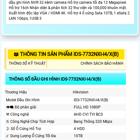
dầu ghi hình NVR 32 kênh camera Hỗ trợ camera tối đa 12 Megapixel.
Hỗ trợ 16ch Nhận diện & phân tích 32 thư viện và 100,000 khuôn mặt.
Xuất hình độc lập VGA / HDMI 4K. Hỗ trợ 4 ổ cứng Sata 10TB, 1 eSata 2
LAN 1Gbps, 1USB 3
📖 THÔNG TIN SẢN PHẨM IDS-7732NXI-I4/X(B)
THÔNG SỐ KỸ THUẬT
CHÍNH SÁCH BẢO HÀNH
THÔNG SỐ ĐẦU GHI HÌNH IDS-7732NXI-I4/X(B)
Thương Hiệu
Hikvision
Model Đầu Ghi Hình
IDS-7732NXI-I4/X(B)
👁️‍🗨 Độ phân giải
FULL HD 1080P
⚒ Công nghệ
AHD CVI TVI BCS
♋ Công Nghệ Chip Tích Hợp
Bang Thông 320 Mbps
🌛 Số Ổ Cứng Hổ Trợ
4 HDD
☄️ Dung Lượng Ổ Cứng Tối Đa
10TB