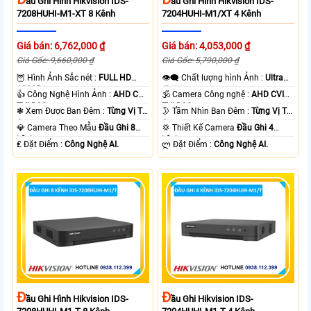
Ầu Ghi Hình Hikvision IDS-
Ầu Ghi Hình Hikvision IDS-
7208HUHI-M1-XT 8 Kênh
7204HUHI-M1/XT 4 Kênh
Giá bán: 6,762,000 ₫
Giá bán: 4,053,000 ₫
Giá Gốc: 9,660,000 ₫
Giá Gốc: 5,790,000 ₫
🦉 Hình Ảnh Sắc nét :
FULL HD
👁️‍🗨 Chất lượng hình Ảnh :
Ultra
1080P .
4k 👍🏾 .
👍 Công Nghệ Hình Ảnh :
AHD CVI
🕉️ Camera Công nghệ :
AHD CVI
TVI BCS.
TVI BCS.
❃ Xem Được Ban Đêm :
Từng Vị Trí
🌛 Tầm Nhìn Ban Đêm :
Từng Vị Trí
Camera .
Camera .
💎 Camera Theo Mẫu
Đầu Ghi 8
💢 Thiết Kế Camera
Đầu Ghi 4
kênh.
kênh.
️₤ Đặt Điểm :
Công Nghệ AI.
️ლ Đặt Điểm :
Công Nghệ AI.
Đ
Đ
Ầu Ghi Hình Hikvision IDS-
Ầu Ghi Hikvision IDS-