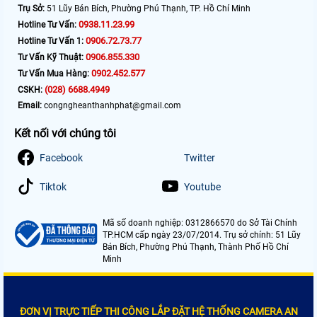
Trụ Sở:
51 Lũy Bán Bích, Phường Phú Thạnh, TP. Hồ Chí Minh
0938.11.23.99
Hotline Tư Vấn:
0906.72.73.77
Hotline Tư Vấn 1:
0906.855.330
Tư Vấn Kỹ Thuật:
0902.452.577
Tư Vấn Mua Hàng:
(028) 6688.4949
CSKH:
Email:
congngheanthanhphat@gmail.com
Kết nối với chúng tôi
Facebook
Twitter
Tiktok
Youtube
Mã số doanh nghiệp: 0312866570 do Sở Tài Chính
TP.HCM cấp ngày 23/07/2014. Trụ sở chính: 51 Lũy
Bán Bích, Phường Phú Thạnh, Thành Phố Hồ Chí
Minh
ĐƠN VỊ TRỰC TIẾP THI CÔNG LẮP ĐẶT HỆ THỐNG CAMERA AN