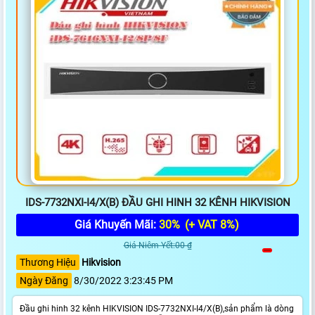
IDS-7732NXI-I4/X(B) ĐẦU GHI HINH 32 KÊNH HIKVISION
Giá Khuyến Mãi:
30%
(+ VAT 8%)
Giá Niêm Yết:00 ₫
Thương Hiệu
Hikvision
Ngày Đăng
8/30/2022 3:23:45 PM
Đầu ghi hinh 32 kênh HIKVISION IDS-7732NXI-I4/X(B),sản phẩm là dòng