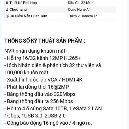
⚒ Thiết Kế Phù Hợp
Đầu Ghi 32 kênh
📡 Chức năng
Công Nghệ AI
🥈️ Ưu Điểm Nên Quan Tâm
Thêm 2 Camera IP
THÔNG SỐ KỸ THUẬT SẢN PHẨM :
NVR nhận dạng khuôn mặt
- Hỗ trợ 16/32 kênh 12MP H.265+
-16ch Nhận diện & phân tích
32 thư viện và
100,000 khuôn mặt
- Xuất hình độc lập VGA / HDMI 4K
- Phát lại đồng thời 16@2MP
- Băng thông đầu vào 320Mbps
- Băng thông đầu ra 256 Mbps
- Hỗ trợ 4 ổ cứng Sata 10TB, 1 eSata 2 LAN
1Gbps, 1USB 3.0, 2USB 2.0
- Cổng báo động 16 ngõ vào / 4 ngõ ra.