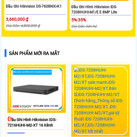
Đầu Ghi Hikvision DS-7608NXI-K1
Đầu Ghi Hình Hikvision IDS-
7208HUHI-M1/E E 8MP Lite
3,660,000 ₫
5%-35%
Giá Gốc: 4,800,000 ₫
Giá Gốc: liên hệ
SẢN PHẨM MỚI RA MẮT
Đ
Ầu Ghi Hình Hikvision IDS-
7216HUHI-M2-XT 16 Kênh