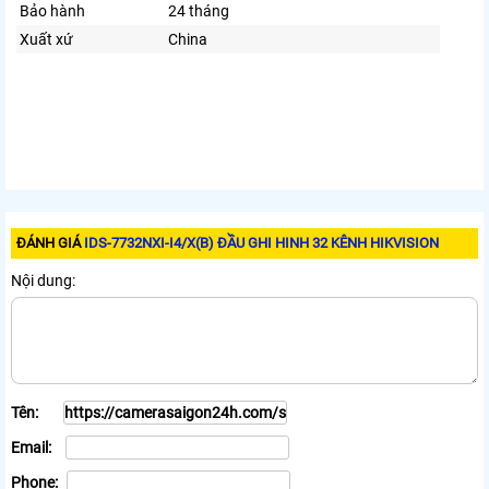
Bảo hành
24 tháng
Xuất xứ
China
ĐÁNH GIÁ
IDS-7732NXI-I4/X(B) ĐẦU GHI HINH 32 KÊNH HIKVISION
Nội dung:
Tên:
Email:
Phone: