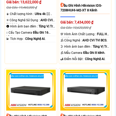
Giá bán: 13,622,000 ₫
Đ
Ầu Ghi Hình Hikvision IDS-
Giá Gốc: 19,460,000 ₫
7208HUHI-M2-XT 8 Kênh
☀️ Chất lượng hình :
Ultra 4k 👍🏾 .
✳️ Công Nghệ Sử Dụng :
AHD CVI
Giá bán: 7,434,000 ₫
TVI BCS.
🌚 Hình ảnh ban đêm :
Từng Vị Trí
Giá Gốc: 10,620,000 ₫
Camera .
↕️ Cấu Tạo Camera
Đầu Ghi 16
💯 Hình Ành Chất Lượng :
FULL HD
kênh.
1080P .
️💫 Tích Hợp :
Công Nghệ AI.
🕉️ Công Nghệ :
AHD CVI TVI BCS.
🌛 Hình ảnh ban đêm :
Từng Vị Trí
Camera .
🕉️ Mẫu Camera
Đầu Ghi 8 kênh.
️🛃 Điểm Nỗi Bật :
Công Nghệ AI.
Đ
Đ