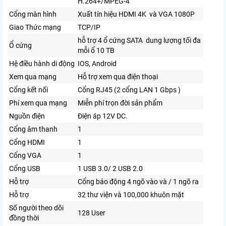
H.264+/MPEG-4
Cổng màn hình
Xuất tín hiệu HDMI 4K và VGA 1080P
Giao Thức mạng
TCP/IP
hỗ trợ 4 ổ cứng SATA dung lượng tối đa
Ổ cứng
mỗi ổ 10 TB
Hệ điều hành di động
IOS, Android
Xem qua mạng
Hỗ trợ xem qua điện thoại
Cổng kết nối
Cổng RJ45 (2 cổng LAN 1 Gbps )
Phí xem qua mạng
Miễn phí trọn đời sản phẩm
Nguồn điện
Điện áp 12V DC.
Cổng âm thanh
1
Cổng HDMI
1
Cổng VGA
1
Cổng USB
1 USB 3.0/ 2 USB 2.0
Hỗ trợ
Cổng báo động 4 ngõ vào và / 1 ngõ ra
Hỗ trợ
32 thư viện và 100,000 khuôn mặt
Số người theo dõi
128 User
đồng thời