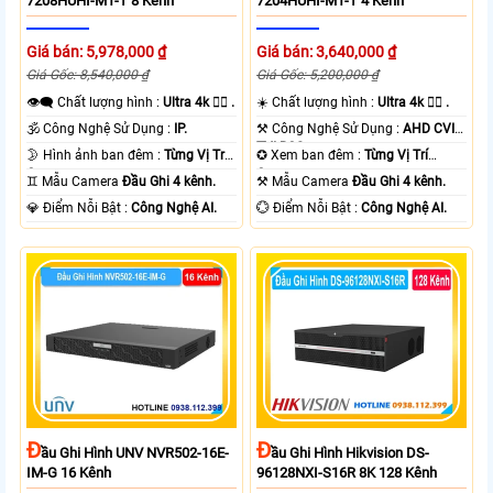
7208HUHI-M1-T 8 Kênh
7204HUHI-M1-T 4 Kênh
Giá bán: 5,978,000 ₫
Giá bán: 3,640,000 ₫
Giá Gốc: 8,540,000 ₫
Giá Gốc: 5,200,000 ₫
👁️‍🗨 Chất lượng hình :
Ultra 4k 👍🏾 .
☀️ Chất lượng hình :
Ultra 4k 👍🏾 .
🕉️ Công Nghệ Sử Dụng :
IP.
⚒ Công Nghệ Sử Dụng :
AHD CVI
TVI BCS.
🌛 Hình ảnh ban đêm :
Từng Vị Trí
✪ Xem ban đêm :
Từng Vị Trí
Camera .
Camera .
♊ Mẫu Camera
Đầu Ghi 4 kênh.
⚒ Mẫu Camera
Đầu Ghi 4 kênh.
️💎 Điểm Nỗi Bật :
Công Nghệ AI.
️💮 Điểm Nỗi Bật :
Công Nghệ AI.
Đ
Đ
Ầu Ghi Hình UNV NVR502-16E-
Ầu Ghi Hình Hikvision DS-
IM-G 16 Kênh
96128NXI-S16R 8K 128 Kênh