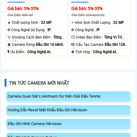
Giá bán: 5%-35%
Giá bán: 5%-35%
Giá Gốc: liên hệ
Giá Gốc: Contact Us
☀️ Chất lượng hình :
32 MP.
️⚡ Hình Ành Chất Lượng :
32 MP.
®️ Công Nghệ Sử Dụng :
IP.
®️ Công Nghệ :
IP.
💡 Khoảng Cách Ban Đêm :
Từng
💥 Video Ban Đêm :
Từng Vị Trí
Vị Trí Camera .
Camera .
🐜 Camera Dòng
Đầu Ghi 16 kênh.
🎼️ Cấu Tạo Camera
Đầu Ghi 128
kênh.
️🎙 Ưu Điểm :
Công Nghệ AI.
️✤ Tích Hợp :
Công Nghệ AI.
TIN TỨC CAMERA MỚI NHẤT
Camera Quan Sát Livestream Sự Kiện Giải Đấu Tennis
Hướng Dẫn Reset Mật Khẩu Đầu Ghi Hikvision
Đầu Ghi Hình Camera Hikvision