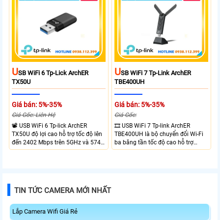
your network experience with
ổn định cho mạng Wi-Fi của bạn.
leading-edge features.
U
U
SB WiFi 6 Tp-Lick ArchER
SB WiFi 7 Tp-Link ArchER
TX50U
TBE400UH
Giá bán: 5%-35%
Giá bán: 5%-35%
Giá Gốc: Liên Hệ
Giá Gốc:
📽 USB WiFi 6 Tp-lick ArchER
🎞 USB WiFi 7 Tp-link ArchER
TX50U độ lợi cao hỗ trợ tốc độ lên
TBE400UH là bộ chuyển đổi Wi-Fi
đến 2402 Mbps trên 5GHz và 574
ba băng tần tốc độ cao hỗ trợ
Mbps trên 2.4GHz mang đến kết
2882 Mbps trên 6GHz, 2882 Mbps
nối không dây nhanh và ổn định.
trên 5GHz và 688 Mbps trên
Tích hợp ăng-ten độ lợi cao mở
2.4GHz. Trang bị 2 ăng-ten ngoài
rộng vùng phủ, giảm độ trễ. USB
công suất cao, kết nối USB 3.0, đi
3.0 tốc độ cao hỗ trợ truyền tải dữ
kèm đế cắm và cáp nối dài. Phù
TIN TỨC CAMERA MỚI NHẤT
liệu nhanh, kết hợp WPA3 tăng
hợp nâng cấp kết nối không dây
cường bảo mật.
tốc độ cao cho máy tính.
Lắp Camera Wifi Giá Rẻ