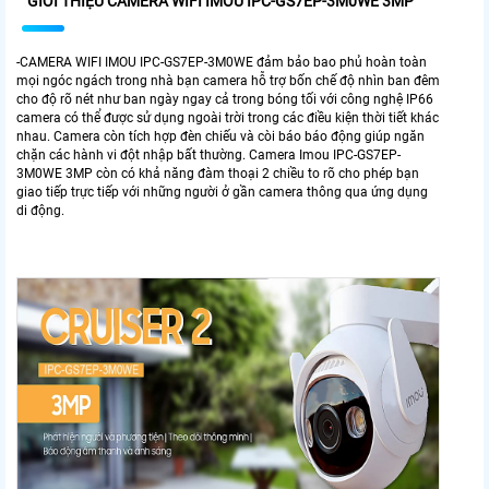
GIỚI THIỆU CAMERA WIFI IMOU IPC-GS7EP-3M0WE 3MP
-CAMERA WIFI IMOU IPC-GS7EP-3M0WE đảm bảo bao phủ hoàn toàn
mọi ngóc ngách trong nhà bạn camera hỗ trợ bốn chế độ nhìn ban đêm
cho độ rõ nét như ban ngày ngay cả trong bóng tối với công nghệ IP66
camera có thể được sử dụng ngoài trời trong các điều kiện thời tiết khác
nhau. Camera còn tích hợp đèn chiếu và còi báo báo động giúp ngăn
chặn các hành vi đột nhập bất thường. Camera Imou IPC-GS7EP-
3M0WE 3MP còn có khả năng đàm thoại 2 chiều to rõ cho phép bạn
giao tiếp trực tiếp với những người ở gần camera thông qua ứng dụng
di động.