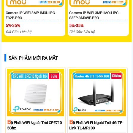
Camera IP WiFi 3MP IMOU IPC-
Camera IP WiFi 3MP IMOU IPC-
F32P-PRO
S3EP-3M0WE-PRO
5%-35%
5%-35%
Giá Gốc: Liên hệ
Giá Gốc: Liên hệ
SẢN PHẨM MỚI RA MẮT
B
B
Ộ Phát WiFi Ngoài Trời CPE710
Ộ Phát Wi-Fi Ngoài Trời 4G TP-
5Ghz
Link TL-MR100