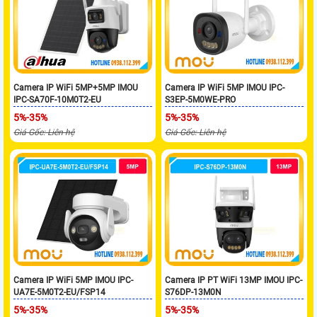
Camera IP WiFi 5MP+5MP IMOU
Camera IP WiFi 5MP IMOU IPC-
IPC-SA70F-10M0T2-EU
S3EP-5M0WE-PRO
5%-35%
5%-35%
Giá Gốc: Liên hệ
Giá Gốc: Liên hệ
Camera IP WiFi 5MP IMOU IPC-
Camera IP PT WiFi 13MP IMOU IPC-
UA7E-5M0T2-EU/FSP14
S76DP-13M0N
5%-35%
5%-35%