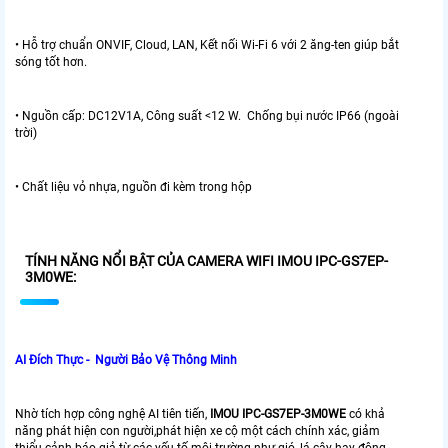
• Hỗ trợ chuẩn ONVIF, Cloud, LAN, Kết nối Wi-Fi 6 với 2 ăng-ten giúp bắt
sóng tốt hơn.
• Nguồn cấp: DC12V1A, Công suất <12 W. Chống bụi nước IP66 (ngoài
trời)
• Chất liệu vỏ nhựa, nguồn đi kèm trong hộp
TÍNH NĂNG NỔI BẬT CỦA CAMERA WIFI IMOU IPC-GS7EP-
3M0WE:
AI Đích Thực - Người Bảo Vệ Thông Minh
Nhờ tích hợp công nghệ AI tiên tiến,
IMOU IPC-GS7EP-3M0WE
có khả
năng phát hiện con người,phát hiện xe cộ một cách chính xác, giảm
thiểu cảnh báo giả từ các yếu tố môi trường như gió, lá cây hay động