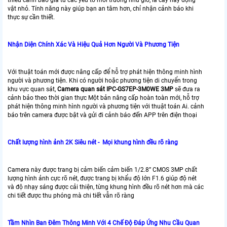
vật nhỏ. Tính năng này giúp bạn an tâm hơn, chỉ nhận cảnh báo khi
thực sự cần thiết.
Nhận Diện Chính Xác Và Hiệu Quả Hơn Người Và Phương Tiện
Với thuật toán mới được nâng cấp để hỗ trợ phát hiện thông minh hình
người và phương tiện. Khi có người hoặc phương tiện di chuyển trong
khu vực quan sát,
Camera quan sát IPC-GS7EP-3M0WE 3MP
sẽ đưa ra
cảnh bảo theo thời gian thực Một bản nâng cấp hoàn toàn mới, hỗ trợ
phát hiện thông minh hình người và phương tiện với thuật toán Ai. cảnh
báo trên camera được bật và gửi đi cảnh báo đến APP trên điện thoại
Chất lượng hình ảnh 2K Siêu nét - Mọi khung hình đều rõ ràng
Camera này được trang bị cảm biến cảm biến 1/2.8” CMOS 3MP chất
lượng hình ảnh cực rõ nét, được trang bị khẩu độ lớn F1.6 giúp độ nét
và độ nhạy sáng được cải thiện, từng khung hình đều rõ nét hơn mà các
chi tiết được thu phóng mà chi tiết vẫn rõ ràng
Tầm Nhìn Ban Đêm Thông Minh Với 4 Chế Độ Đáp Ứng Nhu Cầu Quan