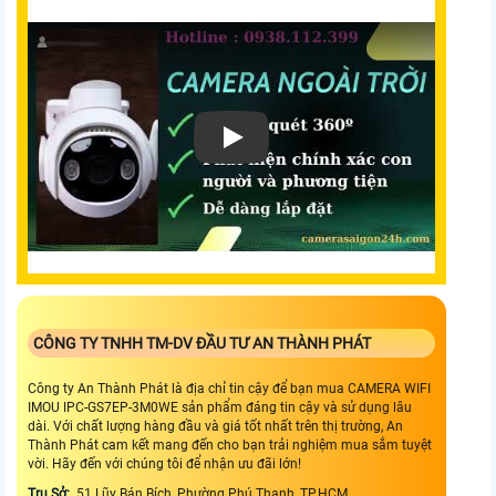
CÔNG TY TNHH TM-DV ĐẦU TƯ AN THÀNH PHÁT
Công ty An Thành Phát là địa chỉ tin cậy để bạn mua CAMERA WIFI
IMOU IPC-GS7EP-3M0WE sản phẩm đáng tin cậy và sử dụng lâu
dài. Với chất lượng hàng đầu và giá tốt nhất trên thị trường, An
Thành Phát cam kết mang đến cho bạn trải nghiệm mua sắm tuyệt
vời. Hãy đến với chúng tôi để nhận ưu đãi lớn!
Trụ Sở:
51 Lũy Bán Bích, Phường Phú Thạnh, TP.HCM