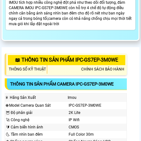
IMOU tích hợp nhiều công nghệ đột phá như theo dõi đối tượng, đàm
CAMERA IMOU IPC-GS7EP-3M0WE còn hỗ trợ 4 chế độ tự động điều
chỉnh cân bằng ánh sáng nhìn ban đêm cho độ rõ nét như ban ngày
ngay cả trong bóng tối,camera còn có khả năng chống chịu mọi thời tiết
mưa gió khi lắp đặt ngoài trời
📖 THÔNG TIN SẢN PHẨM IPC-GS7EP-3M0WE
THÔNG SỐ KỸ THUẬT
CHÍNH SÁCH BẢO HÀNH
THÔNG TIN SẢN PHẨM CAMERA IPC-GS7EP-3M0WE
🎇 Hãng Sản Xuất
Imou
🌐 Model Camera Quan Sát
IPC-GS7EP-3M0WE
🦉 Độ phân giải
2K Lite
🚀 Công nghệ
IP Wifi
🔰 Cảm biến hình ảnh
CMOS
🌜 Tầm nhìn ban đêm
Full Color 30m