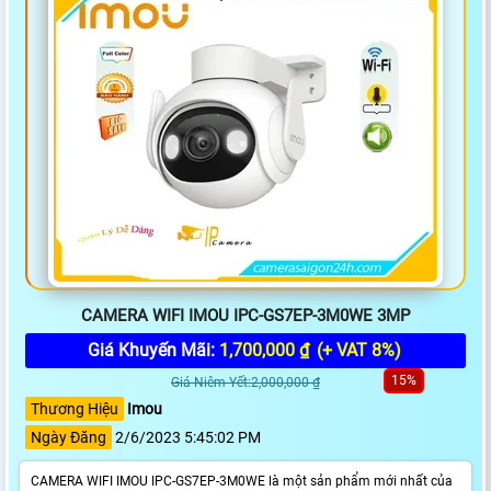
CAMERA WIFI IMOU IPC-GS7EP-3M0WE 3MP
Giá Khuyến Mãi:
1,700,000 ₫
(+ VAT 8%)
15%
Giá Niêm Yết:2,000,000 ₫
Thương Hiệu
Imou
Ngày Đăng
2/6/2023 5:45:02 PM
CAMERA WIFI IMOU IPC-GS7EP-3M0WE là một sản phẩm mới nhất của