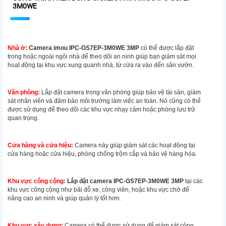
3M0WE
Nhà ở:
Camera imou IPC-GS7EP-3M0WE 3MP
có thể được lắp đặt
trong hoặc ngoài ngôi nhà để theo dõi an ninh giúp bạn giám sát mọi
hoạt động tại khu vực xung quanh nhà, từ cửa ra vào đến sân vườn.
Văn phòng:
Lắp đặt camera trong văn phòng giúp bảo vệ tài sản, giám
sát nhân viên và đảm bảo môi trường làm việc an toàn. Nó cũng có thể
được sử dụng để theo dõi các khu vực nhạy cảm hoặc phòng lưu trữ
quan trọng.
Cửa hàng và cửa hiệu:
Camera này giúp giám sát các hoạt động tại
cửa hàng hoặc cửa hiệu, phòng chống trộm cắp và bảo vệ hàng hóa.
Khu vực công cộng:
Lắp đặt camera IPC-GS7EP-3M0WE 3MP
tại các
khu vực công cộng như bãi đỗ xe, công viên, hoặc khu vực chờ để
nâng cao an ninh và giúp quản lý tốt hơn.
Khu vực xây dựng:
Camera có thể được sử dụng để giám sát công