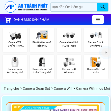
DANH MỤC SẢN PHẨM
Camera Wifi
Báo Giá Camera 2
Camera Nén Hình
Camera Chuẩn
Chống Trộm
Mắt Imou
H.265 Imou
Onvif Imou
Imou
Camera Imou
Camera Imou Full
Camera Ip 4k
Camera Wifi Full
360 Trong Nhà
Color Trong Nhà
Hikvision
Color
›
›
›
Trang chủ
Camera Quan Sát
Camera Wifi
Camera Wifi Imou Mới