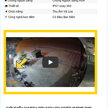
✱ Chống ngược sáng
Chống Ngược Sáng HDR
🌧️ Thiết kế
IP67 xoay 360
🔈 Chức năng
Thu Âm Và Loa
️🏅️ Công nghệ ban đêm
Có Màu Ban Ðêm