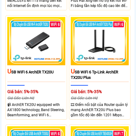
MERCUSYS MT115 mang đến kết
Plus Hai Ăng-ten hỗ trợ kết nối Wi-
nối Internet ổn định mọi lúc mọi
Fi băng tần kép tốc độ cao lên đến
nơi với tốc độ 4G LTE tải xuống lên
1300 Mbps. Hai ăng-ten ngoài kết
đến 150Mbps. Chuẩn WiFi 6
hợp công nghệ Beamforming giúp
AX300, pin 2400mAh hoạt động
tăng cường tín hiệu và vùng phủ
đến 10 giờ và khả năng kết nối
sóng. USB 3.0 cho tốc độ truyền dữ
cùng lúc 10 thiết bị
liệu nhanh. Hỗ trợ Windows 10/11
và cài đặt dễ dàng không cần đĩa
CD,bảo mật WPA3 cho quyền riêng
tư
U
U
SB WiFi 6 ArchER TX20U
SB WiFi 6 Tp-Link ArchER
TX20U Plus
Giá bán: 5%-35%
Giá bán: 5%-35%
Giá Gốc: Liên Hệ
Giá Gốc: Liên Hệ
📹 ArchER TX20U equipped with
🎞 Điểm nổi bật của Router quản lý
AX1800 technology, Band Steering,
mạng ArchER TX20U Plus bao
Beamforming, and WiFi 6
gồm tốc độ lên đến 1201 Mbps
transmission. Band Steering
trên băng tần 5 GHz và 574 Mbps
technology optimizes connections,
trên băng tần 2.4 GHz. công nghệ
Beamforming enhances signal
Band Steering, Beamforming và
focus for better coverage. Upgrade
Wifi 6 cung cấp hiệu suất cao và