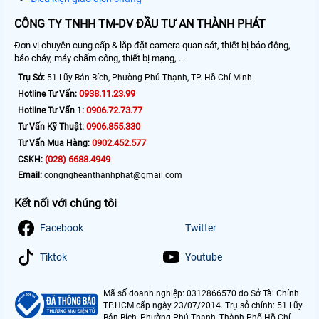
CÔNG TY TNHH TM-DV ĐẦU TƯ AN THÀNH PHÁT
Đơn vị chuyên cung cấp & lắp đặt camera quan sát, thiết bị báo động,
báo cháy, máy chấm công, thiết bị mạng, ...
Trụ Sở:
51 Lũy Bán Bích, Phường Phú Thạnh, TP. Hồ Chí Minh
0938.11.23.99
Hotline Tư Vấn:
0906.72.73.77
Hotline Tư Vấn 1:
0906.855.330
Tư Vấn Kỹ Thuật:
0902.452.577
Tư Vấn Mua Hàng:
(028) 6688.4949
CSKH:
Email:
congngheanthanhphat@gmail.com
Kết nối với chúng tôi
Facebook
Twitter
Tiktok
Youtube
Mã số doanh nghiệp: 0312866570 do Sở Tài Chính
TP.HCM cấp ngày 23/07/2014. Trụ sở chính: 51 Lũy
Bán Bích, Phường Phú Thạnh, Thành Phố Hồ Chí