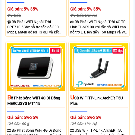
Giá bán: 5%-35%
Giá bán: 5%-35%
Giá Gốc:
Giá Gốc: Liên Hệ
📹 Bộ Phát WiFi Ngoài Trời
📸 Bộ Phát Wi-Fi Ngoài Trời 4G TP-
CPE710 5Ghz hỗ trợ tốc độ 300
Link TL-MR100 với tốc độ WiFi cao
Mbps, anten độ lợi 13 dBi và kết
hỗ trợ LTE lên đến 150 Mbps và Wi-
nối đường dài trên 10 km trong
Fi 2.4 GHz lên đến 300 Mbps với
điều kiện phù hợp. Trang bị cổng
thiết kế với vỏ chống chịu thời tiết
Ethernet Shielded 10/100 Mbps, hỗ
chuẩn IP65, chống sét ±6kV và
trợ PoE Passive, MAXtream TDMA,
chống tĩnh điện ±15kV
quản lý tập trung và phân tích
quang phổ. Chuẩn IPX5 giúp tăng
khả năng chống chịu thời tiết.
B
U
Ộ Phát Sóng WiFi 4G Di Động
SB WiFi TP-Link ArchER T5U
MERCUSYS MT115
Plus
Giá bán: 5%-35%
Giá bán: 5%-35%
Giá Gốc: 00 ₫
Giá Gốc: Liên Hệ
🎞 Bộ Phát Sóng WiFi 4G Di Động
🎞 USB WiFi TP-Link ArchER T5U