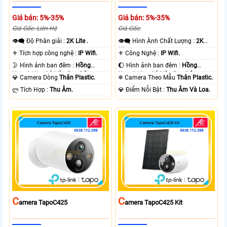
Giá bán: 5%-35%
Giá bán: 5%-35%
Giá Gốc: Liên Hệ
Giá Gốc:
👁️‍🗨 Độ Phân giải :
2K Lite .
👁️‍🗨 Hình Ành Chất Lượng :
2K
Lite .
⚜️ Tích hợp công nghệ :
IP Wifi.
⚜️ Công Nghệ :
IP Wifi.
🌛 Hình ảnh ban đêm :
Hồng
🌔 Hình ảnh ban đêm :
Hồng
Ngoại 10m Có Màu Ban Ðêm.
Ngoại 10m Có Màu Ban Ðêm.
💎 Camera Dòng
Thân Plastic.
❄ Camera Theo Mẫu
Thân Plastic.
️ლ Tích Hợp :
Thu Âm.
️💎 Điểm Nỗi Bật :
Thu Âm Và Loa.
C
C
Amera TapoC425
Amera TapoC425 Kit