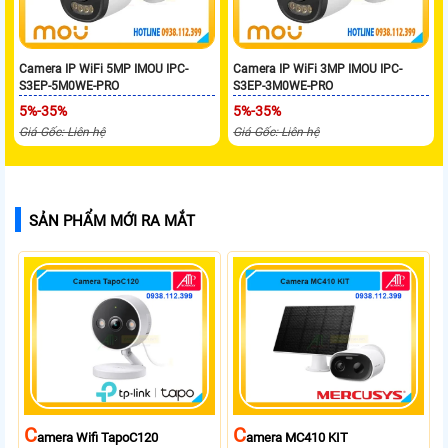
Camera IP WiFi 5MP IMOU IPC-
Camera IP WiFi 3MP IMOU IPC-
S3EP-5M0WE-PRO
S3EP-3M0WE-PRO
5%-35%
5%-35%
Giá Gốc: Liên hệ
Giá Gốc: Liên hệ
SẢN PHẨM MỚI RA MẮT
C
C
Amera Wifi TapoC120
Amera MC410 KIT