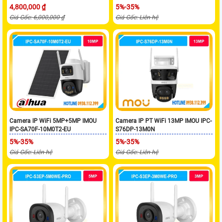
4,800,000 ₫
5%-35%
Giá Gốc: 6,000,000 ₫
Giá Gốc: Liên hệ
Camera IP WiFi 5MP+5MP IMOU
Camera IP PT WiFi 13MP IMOU IPC-
IPC-SA70F-10M0T2-EU
S76DP-13M0N
5%-35%
5%-35%
Giá Gốc: Liên hệ
Giá Gốc: Liên hệ