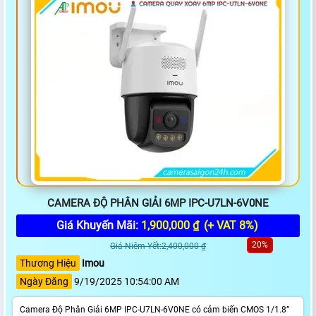
CAMERA ĐỘ PHÂN GIẢI 6MP IPC-U7LN-6V0NE
Giá Khuyến Mãi:
1,900,000 ₫
(+ VAT 8%)
20%
Giá Niêm Yết:2,400,000 ₫
Thương Hiệu
Imou
Ngày Đăng
9/19/2025 10:54:00 AM
Camera Độ Phân Giải 6MP IPC-U7LN-6V0NE có cảm biến CMOS 1/1.8”