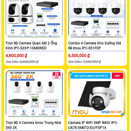
Trọn Bộ Camera Quan Sát 2 Ống
Combo 4 Camera Kho Xưởng Giá
Kính IPC-S2XP-10M0WED
Rẻ Imou IPC-S51FEP
4,800,000 ₫
6,500,000 ₫
Giá Gốc: 6,800,000 ₫
Giá Gốc: 7,500,000 ₫
Trọn Bộ 4 Camera Imou Trong Nhà
Camera IP WiFi 5MP IMOU IPC-
360 2K
UA7E-5M0T2-EU/FSP14