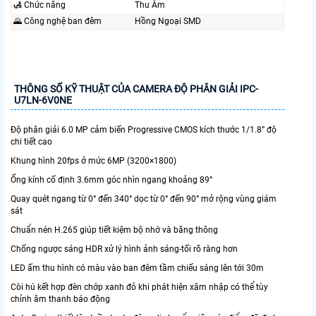
🛃 Chức năng
Thu Âm
🌄 Công nghệ ban đêm
Hồng Ngoại SMD
THÔNG SỐ KỸ THUẬT CỦA CAMERA ĐỘ PHÂN GIẢI IPC-
U7LN-6V0NE
Độ phân giải 6.0 MP cảm biến Progressive CMOS kích thước 1/1.8” độ
chi tiết cao
Khung hình 20fps ở mức 6MP (3200×1800)
Ống kính cố định 3.6mm góc nhìn ngang khoảng 89°
Quay quét ngang từ 0° đến 340° dọc từ 0° đến 90° mở rộng vùng giám
sát
Chuẩn nén H.265 giúp tiết kiệm bộ nhớ và băng thông
Chống ngược sáng HDR xử lý hình ảnh sáng-tối rõ ràng hơn
LED ấm thu hình có màu vào ban đêm tầm chiếu sáng lên tới 30m
Còi hú kết hợp đèn chớp xanh đỏ khi phát hiện xâm nhập có thể tùy
chỉnh âm thanh báo động