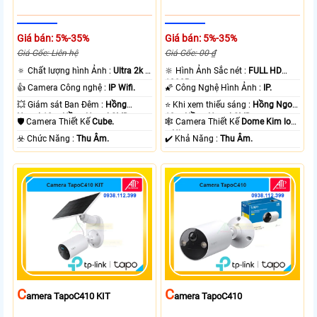
Giá bán: 5%-35%
Giá bán: 5%-35%
Giá Gốc: Liên hệ
Giá Gốc: 00 ₫
🔅 Chất lượng hình Ảnh :
Ultra 2k +
🔆 Hình Ảnh Sắc nét :
FULL HD
.
1080P .
👍 Camera Công nghệ :
IP Wifi.
🌠 Công Nghệ Hình Ảnh :
IP.
💥 Giám sát Ban Đêm :
Hồng
⭐ Khi xem thiếu sáng :
Hồng Ngoại
Ngoại 10m Hồng Ngoại SMD.
10m Hồng Ngoại SMD.
🛡 Camera Thiết Kế
Cube.
🕸️ Camera Thiết Kế
Dome Kim loại
+ Nhựa.
️☣️ Chức Năng :
Thu Âm.
️✔️ Khả Năng :
Thu Âm.
C
C
Amera TapoC410 KIT
Amera TapoC410