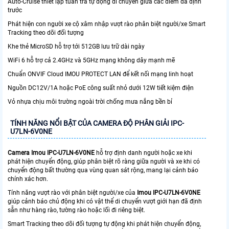
Auto-Cruise thiết lập tuần tra tự động di chuyển giữa các điểm đã định
trước
Phát hiện con người xe cộ xâm nhập vượt rào phân biệt người/xe Smart
Tracking theo dõi đối tượng
Khe thẻ MicroSD hỗ trợ tới 512GB lưu trữ dài ngày
WiFi 6 hỗ trợ cả 2.4GHz và 5GHz mạng không dây mạnh mẽ
Chuẩn ONVIF Cloud IMOU PROTECT LAN để kết nối mạng linh hoạt
Nguồn DC12V/1A hoặc PoE công suất nhỏ dưới 12W tiết kiệm điện
Vỏ nhựa chịu môi trường ngoài trời chống mưa nắng bền bỉ
TÍNH NĂNG NỔI BẬT CỦA CAMERA ĐỘ PHÂN GIẢI IPC-
U7LN-6V0NE
Camera Imou IPC-U7LN-6V0NE
hỗ trợ định danh người hoặc xe khi
phát hiện chuyển động, giúp phân biệt rõ ràng giữa người và xe khi có
chuyển động bất thường qua vùng quan sát rộng, mang lại cảnh báo
chính xác hơn.
Tính năng vượt rào với phân biệt người/xe của
Imou IPC-U7LN-6V0NE
giúp cảnh báo chủ động khi có vật thể di chuyển vượt giới hạn đã định
sẵn như hàng rào, tường rào hoặc lối đi riêng biệt.
Smart Tracking theo dõi đối tượng tự động khi phát hiện chuyển động,