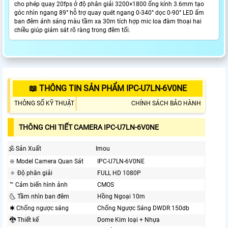
cho phép quay 20fps ở độ phân giải 3200×1800 ống kính 3.6mm tạo
góc nhìn ngang 89° hỗ trợ quay quét ngang 0-340° dọc 0-90° LED ấm
ban đêm ánh sáng màu tầm xa 30m tích hợp mic loa đàm thoại hai
chiều giúp giám sát rõ ràng trong đêm tối.
📖 THÔNG TIN SẢN PHẨM IPC-U7LN-6V0NE
THÔNG SỐ KỸ THUẬT
CHÍNH SÁCH BẢO HÀNH
THÔNG CHI TIẾT CAMERA IPC-U7LN-6V0NE
🕉️ Sản Xuất
Imou
❇️ Model Camera Quan Sát
IPC-U7LN-6V0NE
🔅 Độ phân giải
FULL HD 1080P
™️ Cảm biến hình ảnh
CMOS
🌜 Tầm nhìn ban đêm
Hồng Ngoại 10m
✱ Chống ngược sáng
Chống Ngược Sáng DWDR 150db
🐉️ Thiết kế
Dome Kim loại + Nhựa