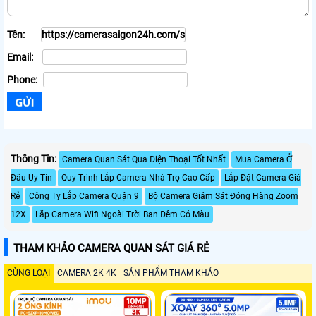
Tên:
Email:
Phone:
Thông Tin:
Camera Quan Sát Qua Điện Thoại Tốt Nhất
Mua Camera Ở
Đâu Uy Tín
Quy Trình Lắp Camera Nhà Trọ Cao Cấp
Lắp Đặt Camera Giá
Rẻ
Công Ty Lắp Camera Quận 9
Bộ Camera Giám Sát Đóng Hàng Zoom
12X
Lắp Camera Wifi Ngoài Trời Ban Đêm Có Màu
THAM KHẢO CAMERA QUAN SÁT GIÁ RẺ
CÙNG LOẠI
CAMERA 2K 4K
SẢN PHẨM THAM KHẢO