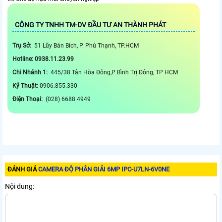
CÔNG TY TNHH TM-DV ĐẦU TƯ AN THÀNH PHÁT
Trụ Sở:
51 Lũy Bán Bích, P. Phú Thạnh, TP.HCM
Hotline: 0938.11.23.99
Chi Nhánh 1:
445/38 Tân Hòa Đông,P Bình Trị Đông, TP HCM
Kỹ Thuật:
0906.855.330
Điện Thoại:
(028) 6688.4949
ĐÁNH GIÁ
CAMERA ĐỘ PHÂN GIẢI 6MP IPC-U7LN-6V0NE
Nội dung: