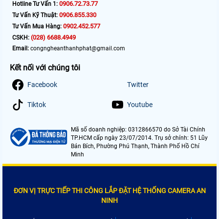
0906.72.73.77
Hotline Tư Vấn 1:
0906.855.330
Tư Vấn Kỹ Thuật:
0902.452.577
Tư Vấn Mua Hàng:
(028) 6688.4949
CSKH:
Email:
congngheanthanhphat@gmail.com
Kết nối với chúng tôi
Facebook
Twitter
Tiktok
Youtube
Mã số doanh nghiệp: 0312866570 do Sở Tài Chính
TP.HCM cấp ngày 23/07/2014. Trụ sở chính: 51 Lũy
Bán Bích, Phường Phú Thạnh, Thành Phố Hồ Chí
Minh
ĐƠN VỊ TRỰC TIẾP THI CÔNG LẮP ĐẶT HỆ THỐNG CAMERA AN
NINH