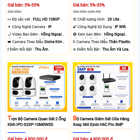
Giá bán: 5%-35%
Giá bán: 5%-35%
Giá Gốc:
Giá Gốc: Liên Hệ
️👀 Độ sắc nét :
FULL HD 1080P .
💯 Chất lượng hình :
2K Lite .
⚜️ Công Nghệ Camera :
IP.
🌠 Công Nghệ Sử Dụng :
IP Wifi.
🌙 Video Ban Đêm :
Hồng Ngoại
🔴 Xem ban đêm :
Hồng Ngoại
10m Hồng Ngoại SMD.
15m Có Màu Ban Ðêm.
👑 Camera Theo Mẫu
Dome Kim
⛓ Camera Theo Mẫu
Thân Plastic.
loại + Nhựa.
️ƒ Điểm Nỗi Bật :
Thu Âm.
️☣️ Điểm Nỗi Bật :
Thu Âm Và Loa.
T
B
Rọn Bộ Camera Quan Sát 2 Ống
Ộ Camera Giám Sát Cửa Hàng
Kính IPC-S2XP-10M0WED
Xoay 360 Ezviz H6C Pro 3MP
Giá bán: 4,800,000 ₫
Giá bán: 4,800,000 ₫