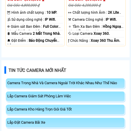
Giá Gốc: 6,800,000 ₫
Giá Gốc: 6,200,000 ₫
🦉 Hình ảnh chất lượng :
10 MP.
️👀 Chất lượng hình Ảnh :
2K Lite .
🕉️ Sử dụng công nghệ :
IP Wifi.
⚒ Camera Công nghệ :
IP Wifi.
❈ Giám sát Ban Đêm :
Full Color
🔅 Tầm Xa Ban Đêm :
Hồng Ngoại
20m Có Màu Ban Ðêm.
10m Hồng Ngoại Smart IR.
🐜 Mẫu Camera
2 Mắt Trong Nhà.
💦 Loại Camera
Xoay 360.
️🔔 Đặt Điểm :
Báo Động Chuyển
️ƒ Chức Năng :
Xoay 360 Thu Âm.
Động.
TIN TỨC CAMERA MỚI NHẤT
Camera Trong Nhà Và Camera Ngoài Trời Khác Nhau Như Thế Nào
Lắp Camera Giám Sát Phòng Làm Việc
Lắp Camera Kho Hàng Trọn Gói Giá Tốt
Lắp Đặt Camera Bãi Xe