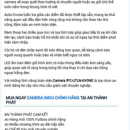
camera sẽ xoay quét theo hướng di chuyển người hoặc xe, giữ chủ thể
luôn nằm trong khung hình rõ nét.
Auto-Cruise tuần tra giữa các điểm đã được thiết lập sẵn, mang lại khả
năng quan sát đều đặn trên vùng rộng mà không cần thao tác thủ
công, đảm bảo an ninh toàn diện.
Đàm thoại hai chiều qua mic và loa tích hợp giúp giao tiếp từ xa khi cần
liên lạc, cảnh báo hoặc hỗ trợ khẩn khi có sự cố ngay tại thời điểm phát
hiện xâm nhập.
Còi hú và đèn chớp xanh đỏ báo động trực quan, dễ dàng cảnh báo
người xung quanh hoặc bảo vệ nhận biết nguy cơ sớm.
LED ấm ban đêm giữ hình ảnh có màu trong điều kiện ánh sáng yếu,
giúp quan sát rõ ràng trong bóng tối nhẹ thay vì chỉ dựa vào hồng
ngoại trắng đen.
Với những tính năng toàn diện,
Camera
IPC-U7LN-6V0NE
là lựa chọn an
ninh đáng tin cậy cho nhu cầu giám sát chuyên nghiệp.
MUA NGAY
CAMERA IMOU CHÍNH HÃNG
TẠI AN THÀNH
PHÁT
AN THÀNH PHÁT CAM KẾT
✍️ Hàng mới 100% Fullbox chính hãng
✍️ Nhiều chương trình ưu đãi hấp dẫn
✍️ Chế độ hậu mãi chuyên nghiệp