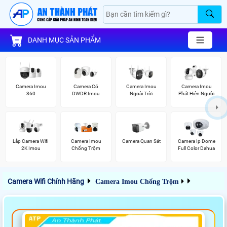
DANH MỤC SẢN PHẨM
Camera Imou
Camera Có
Camera Imou
Camera Imou
360
DWDR Imou
Ngoài Trời
Phát Hiện Người
Lắp Camera Wifi
Camera Imou
Camera Quan Sát
Camera Ip Dome
2K Imou
Chống Trộm
Full Color Dahua
Camera Wifi Chính Hãng
Camera Imou Chống Trộm