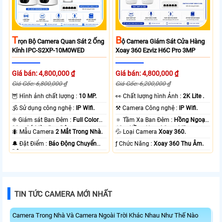
T
B
Rọn Bộ Camera Quan Sát 2 Ống
Ộ Camera Giám Sát Cửa Hàng
Kính IPC-S2XP-10M0WED
Xoay 360 Ezviz H6C Pro 3MP
Giá bán: 4,800,000 ₫
Giá bán: 4,800,000 ₫
Giá Gốc: 6,800,000 ₫
Giá Gốc: 6,200,000 ₫
🦉 Hình ảnh chất lượng :
10 MP.
️👀 Chất lượng hình Ảnh :
2K Lite .
🕉️ Sử dụng công nghệ :
IP Wifi.
⚒ Camera Công nghệ :
IP Wifi.
❈ Giám sát Ban Đêm :
Full Color
🔅 Tầm Xa Ban Đêm :
Hồng Ngoại
20m Có Màu Ban Ðêm.
10m Hồng Ngoại Smart IR.
🐜 Mẫu Camera
2 Mắt Trong Nhà.
💦 Loại Camera
Xoay 360.
️🔔 Đặt Điểm :
Báo Động Chuyển
️ƒ Chức Năng :
Xoay 360 Thu Âm.
Động.
TIN TỨC CAMERA MỚI NHẤT
Camera Trong Nhà Và Camera Ngoài Trời Khác Nhau Như Thế Nào