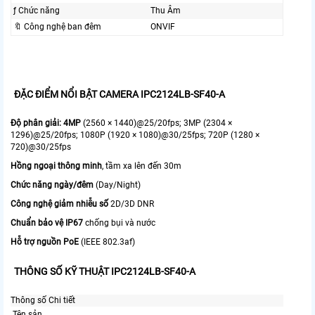
ƒ Chức năng
Thu Âm
🔖 Công nghệ ban đêm
ONVIF
ĐẶC ĐIỂM NỔI BẬT CAMERA IPC2124LB-SF40-A
Độ phân giải: 4MP
(2560 × 1440)@25/20fps; 3MP (2304 ×
1296)@25/20fps; 1080P (1920 × 1080)@30/25fps; 720P (1280 ×
720)@30/25fps
Hồng ngoại thông minh
, tầm xa lên đến 30m
Chức năng ngày/đêm
(Day/Night)
Công nghệ giảm nhiễu số
2D/3D DNR
Chuẩn bảo vệ IP67
chống bụi và nước
Hỗ trợ nguồn PoE
(IEEE 802.3af)
THÔNG SỐ KỸ THUẬT IPC2124LB-SF40-A
Thông số
Chi tiết
Tên sản