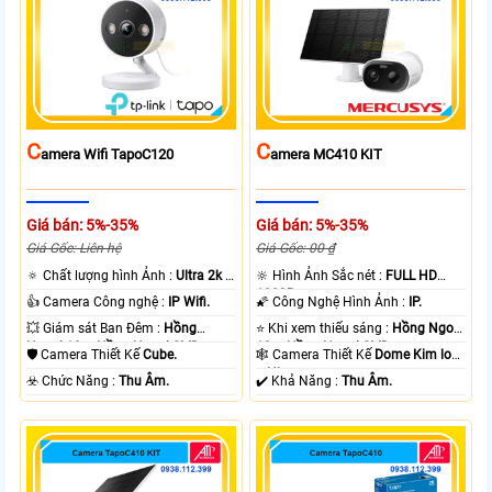
C
C
Amera Wifi TapoC120
Amera MC410 KIT
Giá bán: 5%-35%
Giá bán: 5%-35%
Giá Gốc: Liên hệ
Giá Gốc: 00 ₫
🔅 Chất lượng hình Ảnh :
Ultra 2k +
🔆 Hình Ảnh Sắc nét :
FULL HD
.
1080P .
👍 Camera Công nghệ :
IP Wifi.
🌠 Công Nghệ Hình Ảnh :
IP.
💥 Giám sát Ban Đêm :
Hồng
⭐ Khi xem thiếu sáng :
Hồng Ngoại
Ngoại 10m Hồng Ngoại SMD.
10m Hồng Ngoại SMD.
🛡 Camera Thiết Kế
Cube.
🕸️ Camera Thiết Kế
Dome Kim loại
+ Nhựa.
️☣️ Chức Năng :
Thu Âm.
️✔️ Khả Năng :
Thu Âm.