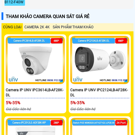
B112-F40W
THAM KHẢO CAMERA QUAN SÁT GIÁ RẺ
CÙNG LOẠI
CAMERA 2K 4K
SẢN PHẨM THAM KHẢO
Camera IP UNV IPC3614LB-AF28K-
Camera IP UNV IPC2124LB-AF28K-
DL
DL
5%-35%
5%-35%
Giá Gốc: liên hệ
Giá Gốc: liên hệ