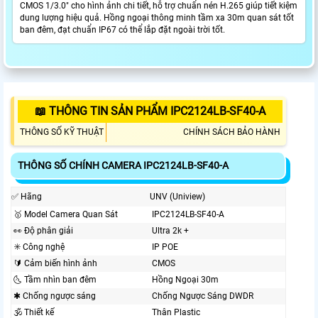
CMOS 1/3.0" cho hình ảnh chi tiết, hỗ trợ chuẩn nén H.265 giúp tiết kiệm
dung lượng hiệu quả. Hồng ngoại thông minh tầm xa 30m quan sát tốt
ban đêm, đạt chuẩn IP67 có thể lắp đặt ngoài trời tốt.
📖 THÔNG TIN SẢN PHẨM IPC2124LB-SF40-A
THÔNG SỐ KỸ THUẬT
CHÍNH SÁCH BẢO HÀNH
THÔNG SỐ CHÍNH CAMERA IPC2124LB-SF40-A
️✅ Hãng
UNV (Uniview)
🥇 Model Camera Quan Sát
IPC2124LB-SF40-A
️👀 Độ phân giải
Ultra 2k +
✳️ Công nghệ
IP POE
🔰 Cảm biến hình ảnh
CMOS
🌜 Tầm nhìn ban đêm
Hồng Ngoại 30m
✱ Chống ngược sáng
Chống Ngược Sáng DWDR
🕉️ Thiết kế
Thân Plastic