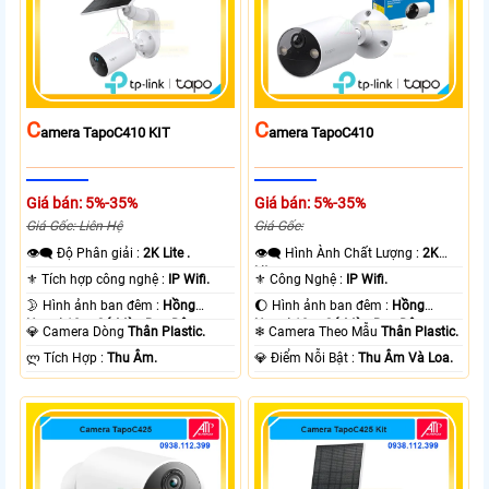
C
C
Amera TapoC410 KIT
Amera TapoC410
Giá bán: 5%-35%
Giá bán: 5%-35%
Giá Gốc: Liên Hệ
Giá Gốc:
👁️‍🗨 Độ Phân giải :
2K Lite .
👁️‍🗨 Hình Ành Chất Lượng :
2K
Lite .
⚜️ Tích hợp công nghệ :
IP Wifi.
⚜️ Công Nghệ :
IP Wifi.
🌛 Hình ảnh ban đêm :
Hồng
🌔 Hình ảnh ban đêm :
Hồng
Ngoại 10m Có Màu Ban Ðêm.
Ngoại 10m Có Màu Ban Ðêm.
💎 Camera Dòng
Thân Plastic.
❄ Camera Theo Mẫu
Thân Plastic.
️ლ Tích Hợp :
Thu Âm.
️💎 Điểm Nỗi Bật :
Thu Âm Và Loa.