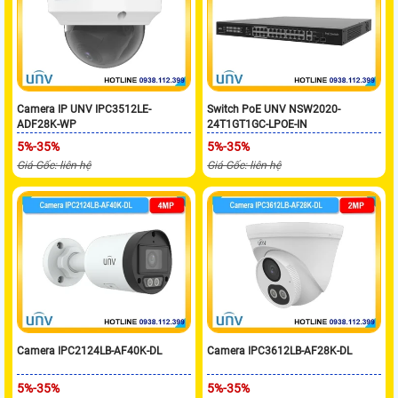
Camera IP UNV IPC3512LE-
Switch PoE UNV NSW2020-
ADF28K-WP
24T1GT1GC-LPOE-IN
5%-35%
5%-35%
Giá Gốc: liên hệ
Giá Gốc: liên hệ
Camera IPC2124LB-AF40K-DL
Camera IPC3612LB-AF28K-DL
5%-35%
5%-35%