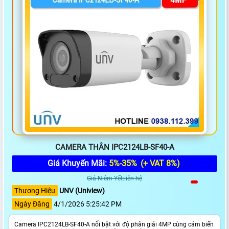
CAMERA THÂN IPC2124LB-SF40-A
Giá Khuyến Mãi:
5%-35%
(+ VAT 8%)
Giá Niêm Yết:liên hệ
Thương Hiệu
UNV (Uniview)
Ngày Đăng
4/1/2026 5:25:42 PM
Camera IPC2124LB-SF40-A nổi bật với độ phân giải 4MP cùng cảm biến