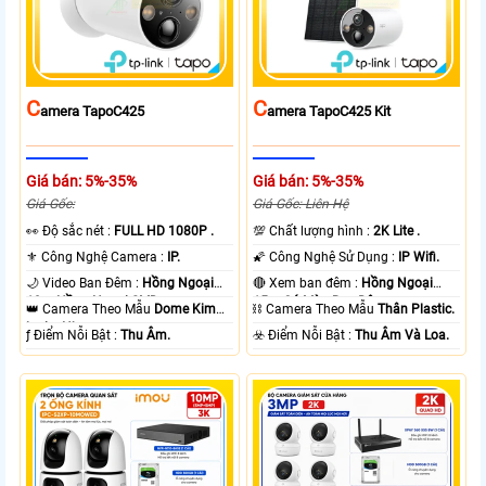
C
C
Amera TapoC425
Amera TapoC425 Kit
Giá bán: 5%-35%
Giá bán: 5%-35%
Giá Gốc:
Giá Gốc: Liên Hệ
️👀 Độ sắc nét :
FULL HD 1080P .
💯 Chất lượng hình :
2K Lite .
⚜️ Công Nghệ Camera :
IP.
🌠 Công Nghệ Sử Dụng :
IP Wifi.
🌙 Video Ban Đêm :
Hồng Ngoại
🔴 Xem ban đêm :
Hồng Ngoại
10m Hồng Ngoại SMD.
15m Có Màu Ban Ðêm.
👑 Camera Theo Mẫu
Dome Kim
⛓ Camera Theo Mẫu
Thân Plastic.
loại + Nhựa.
️ƒ Điểm Nỗi Bật :
Thu Âm.
️☣️ Điểm Nỗi Bật :
Thu Âm Và Loa.