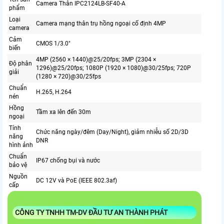
Camera Thân IPC2124LB-SF40-A
phẩm
Loại
Camera mạng thân trụ hồng ngoại cố định 4MP
camera
Cảm
CMOS 1/3.0"
biến
4MP (2560 × 1440)@25/20fps; 3MP (2304 ×
Độ phân
1296)@25/20fps; 1080P (1920 × 1080)@30/25fps; 720P
giải
(1280 × 720)@30/25fps
Chuẩn
H.265, H.264
nén
Hồng
Tầm xa lên đến 30m
ngoại
Tính
Chức năng ngày/đêm (Day/Night), giảm nhiễu số 2D/3D
năng
DNR
hình ảnh
Chuẩn
IP67 chống bụi và nước
bảo vệ
Nguồn
DC 12V và PoE (IEEE 802.3af)
cấp
CÔNG TY TNHH TM-DV ĐẦU TƯ AN THÀNH PHÁT