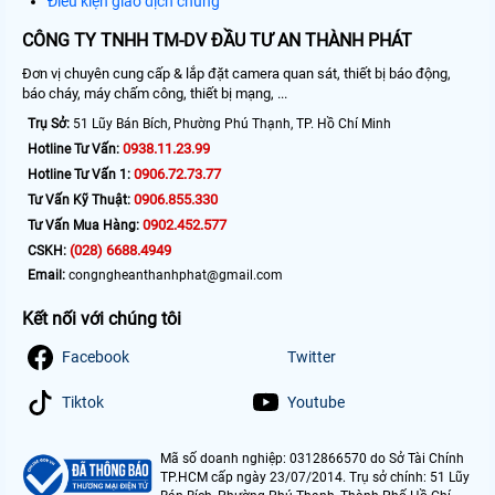
Điều kiện giao dịch chung
CÔNG TY TNHH TM-DV ĐẦU TƯ AN THÀNH PHÁT
Đơn vị chuyên cung cấp & lắp đặt camera quan sát, thiết bị báo động,
báo cháy, máy chấm công, thiết bị mạng, ...
Trụ Sở:
51 Lũy Bán Bích, Phường Phú Thạnh, TP. Hồ Chí Minh
0938.11.23.99
Hotline Tư Vấn:
0906.72.73.77
Hotline Tư Vấn 1:
0906.855.330
Tư Vấn Kỹ Thuật:
0902.452.577
Tư Vấn Mua Hàng:
(028) 6688.4949
CSKH:
Email:
congngheanthanhphat@gmail.com
Kết nối với chúng tôi
Facebook
Twitter
Tiktok
Youtube
Mã số doanh nghiệp: 0312866570 do Sở Tài Chính
TP.HCM cấp ngày 23/07/2014. Trụ sở chính: 51 Lũy