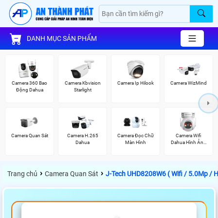
DANH MỤC SẢN PHẨM
Camera 360 Bao
Camera Kbvision
Camera Ip Hilook
Camera WizMind
Động Dahua
Starlight
Camera Quan Sát
Camera H.265
Camera Đọc Chữ
Camera Wifi
Dahua
Màn Hình
Dahua Hình Ảnh
3K
›
›
Trang chủ
Camera Quan Sát
J-Tech UHD8208W6 ( Wifi / 5.0Mp / H