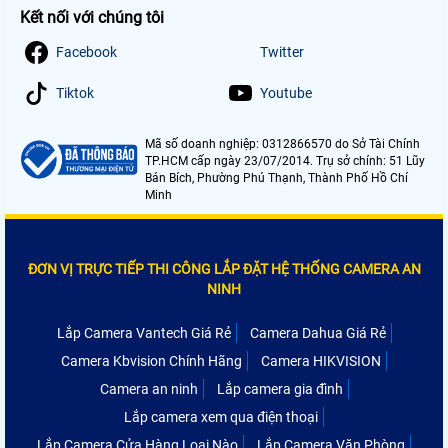
Kết nối với chúng tôi
Facebook
Twitter
Tiktok
Youtube
Mã số doanh nghiệp: 0312866570 do Sở Tài Chính
TP.HCM cấp ngày 23/07/2014. Trụ sở chính: 51 Lũy
Bán Bích, Phường Phú Thạnh, Thành Phố Hồ Chí
Minh
ĐƠN VỊ TRỰC TIẾP THI CÔNG LẮP ĐẶT HỆ THỐNG CAMERA AN
NINH
Lắp Camera Vantech Giá Rẻ
Camera Dahua Giá Rẻ
Camera Kbvision Chính Hãng
Camera HIKVISION
Camera an ninh
Lắp camera gia đình
Lắp camera xem qua điện thoại
Lắp Camera Cửa Hàng Loại Nào
Lắp Camera Văn Phòng