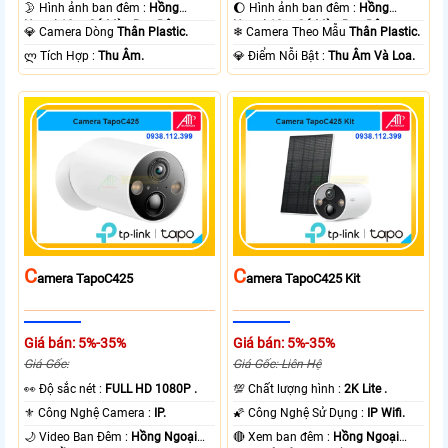
🌛 Hình ảnh ban đêm :
Hồng
🌔 Hình ảnh ban đêm :
Hồng
Ngoại 10m Có Màu Ban Ðêm.
Ngoại 10m Có Màu Ban Ðêm.
💎 Camera Dòng
Thân Plastic.
❄ Camera Theo Mẫu
Thân Plastic.
️ლ Tích Hợp :
Thu Âm.
️💎 Điểm Nỗi Bật :
Thu Âm Và Loa.
C
C
Amera TapoC425
Amera TapoC425 Kit
Giá bán: 5%-35%
Giá bán: 5%-35%
Giá Gốc:
Giá Gốc: Liên Hệ
️👀 Độ sắc nét :
FULL HD 1080P .
💯 Chất lượng hình :
2K Lite .
⚜️ Công Nghệ Camera :
IP.
🌠 Công Nghệ Sử Dụng :
IP Wifi.
🌙 Video Ban Đêm :
Hồng Ngoại
🔴 Xem ban đêm :
Hồng Ngoại