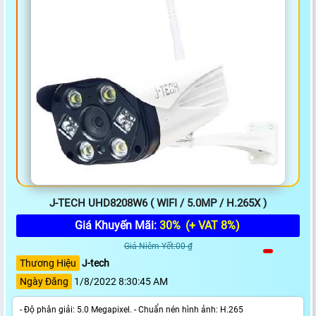
J-TECH UHD8208W6 ( WIFI / 5.0MP / H.265X )
Giá Khuyến Mãi:
30%
(+ VAT 8%)
Giá Niêm Yết:00 ₫
Thương Hiệu
J-tech
Ngày Đăng
1/8/2022 8:30:45 AM
- Độ phân giải: 5.0 Megapixel. - Chuẩn nén hình ảnh: H.265