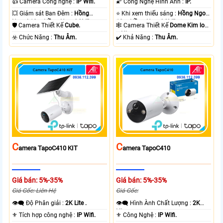
👍 Camera Công nghệ :
IP Wifi.
🌠 Công Nghệ Hình Ảnh :
IP.
💥 Giám sát Ban Đêm :
Hồng
⭐ Khi xem thiếu sáng :
Hồng Ngoại
Ngoại 10m Hồng Ngoại SMD.
10m Hồng Ngoại SMD.
🛡 Camera Thiết Kế
Cube.
🕸️ Camera Thiết Kế
Dome Kim loại
+ Nhựa.
️☣️ Chức Năng :
Thu Âm.
️✔️ Khả Năng :
Thu Âm.
C
C
Amera TapoC410 KIT
Amera TapoC410
Giá bán: 5%-35%
Giá bán: 5%-35%
Giá Gốc: Liên Hệ
Giá Gốc:
👁️‍🗨 Độ Phân giải :
2K Lite .
👁️‍🗨 Hình Ành Chất Lượng :
2K
Lite .
⚜️ Tích hợp công nghệ :
IP Wifi.
⚜️ Công Nghệ :
IP Wifi.