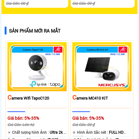
Giá Gốc: 00 ₫
Giá Gốc: 00 ₫
SẢN PHẨM MỚI RA MẮT
C
C
Amera Wifi TapoC120
Amera MC410 KIT
Giá bán: 5%-35%
Giá bán: 5%-35%
Giá Gốc: Liên hệ
Giá Gốc: 00 ₫
🔅 Chất lượng hình Ảnh :
Ultra 2k +
🔆 Hình Ảnh Sắc nét :
FULL HD
.
1080P .