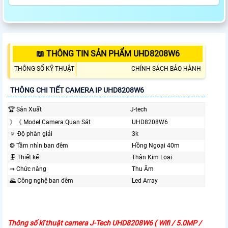
📖 THÔNG TIN SẢN PHẨM UHD8208W6
THÔNG SỐ KỸ THUẬT
CHÍNH SÁCH BẢO HÀNH
THÔNG CHI TIẾT CAMERA IP UHD8208W6
🏆 Sản Xuất
J-tech
》《 Model Camera Quan Sát
UHD8208W6
🔅 Độ phân giải
3k
❂ Tầm nhìn ban đêm
Hồng Ngoại 40m
🗜️ Thiết kế
Thân Kim Loại
⇝ Chức năng
Thu Âm
🌄 Công nghệ ban đêm
Led Array
Thông số kĩ thuật camera J-Tech UHD8208W6 ( Wifi / 5.0MP /