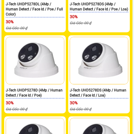
J-Tech UHDP5278DL (4Mp /
J-Tech UHDP5278DS (4Mp /
Human Detect / Face Id / Poe / Full
Human Detect / Face Id / Poe / Loa)
Color)
30%
30%
Giá Gốc: 00 ₫
Giá Gốc: 00 ₫
J-Tech UHDP5278D (4Mp / Human
J-Tech UHD5278DS (4Mp / Human
Detect / Face Id / Poe)
Detect / Face Id / Loa)
30%
30%
Giá Gốc: 00 ₫
Giá Gốc: 00 ₫