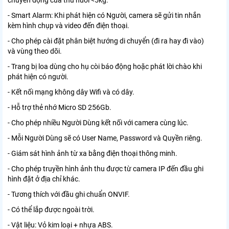
chuyển động của thú nuôi <5kg.
- Smart Alarm: Khi phát hiện có Người, camera sẽ gửi tin nhắn
kèm hình chụp và video đến điện thoại.
- Cho phép cài đặt phân biệt hướng di chuyển (đi ra hay đi vào)
và vùng theo dõi.
- Trang bị loa dùng cho hụ còi báo động hoặc phát lời chào khi
phát hiện có người.
- Kết nối mạng không dây Wifi và có dây.
- Hỗ trợ thẻ nhớ Micro SD 256Gb.
- Cho phép nhiều Người Dùng kết nối với camera cùng lúc.
- Mỗi Người Dùng sẽ có User Name, Password và Quyền riêng.
- Giám sát hình ảnh từ xa bằng điện thoại thông minh.
- Cho phép truyền hình ảnh thu được từ camera IP đến đầu ghi
hình đặt ở địa chỉ khác.
- Tương thích với đầu ghi chuẩn ONVIF.
- Có thể lắp được ngoài trời.
- Vật liệu: Vỏ kim loại + nhựa ABS.