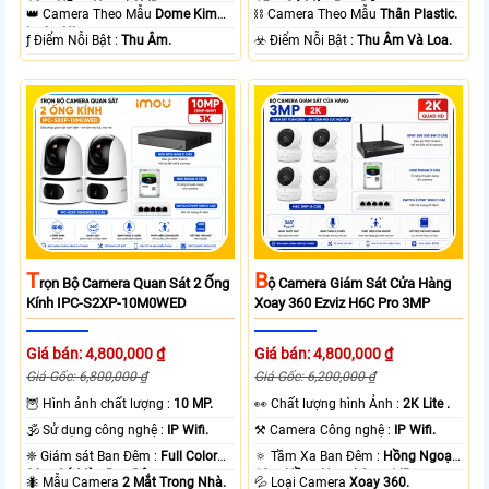
10m Hồng Ngoại SMD.
15m Có Màu Ban Ðêm.
👑 Camera Theo Mẫu
Dome Kim
⛓ Camera Theo Mẫu
Thân Plastic.
loại + Nhựa.
️ƒ Điểm Nỗi Bật :
Thu Âm.
️☣️ Điểm Nỗi Bật :
Thu Âm Và Loa.
T
B
Rọn Bộ Camera Quan Sát 2 Ống
Ộ Camera Giám Sát Cửa Hàng
Kính IPC-S2XP-10M0WED
Xoay 360 Ezviz H6C Pro 3MP
Giá bán: 4,800,000 ₫
Giá bán: 4,800,000 ₫
Giá Gốc: 6,800,000 ₫
Giá Gốc: 6,200,000 ₫
🦉 Hình ảnh chất lượng :
10 MP.
️👀 Chất lượng hình Ảnh :
2K Lite .
🕉️ Sử dụng công nghệ :
IP Wifi.
⚒ Camera Công nghệ :
IP Wifi.
❈ Giám sát Ban Đêm :
Full Color
🔅 Tầm Xa Ban Đêm :
Hồng Ngoại
20m Có Màu Ban Ðêm.
10m Hồng Ngoại Smart IR.
🐜 Mẫu Camera
2 Mắt Trong Nhà.
💦 Loại Camera
Xoay 360.