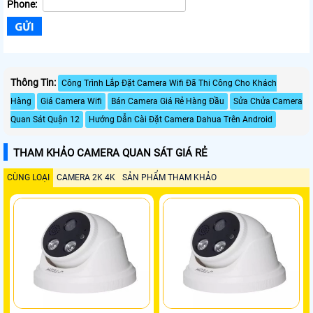
Phone:
Thông Tin:
Công Trình Lắp Đặt Camera Wifi Đã Thi Công Cho Khách
Hàng
Giá Camera Wifi
Bán Camera Giá Rẻ Hàng Đầu
Sửa Chửa Camera
Quan Sát Quận 12
Hướng Dẫn Cài Đặt Camera Dahua Trên Android
THAM KHẢO CAMERA QUAN SÁT GIÁ RẺ
CÙNG LOẠI
CAMERA 2K 4K
SẢN PHẨM THAM KHẢO