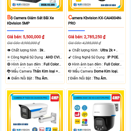
B
C
Ộ Camera Giám Sát Bãi Xe
Amera Kbvision KX-CAi4004N-
Kbvision 5MP
PRO
Giá bán: 5,500,000 ₫
Giá bán: 2,785,250 ₫
Giá Gốc: 8,900,000 ₫
Giá Gốc: 4,285,000 ₫
👁 Chất lượng hình :
3k .
☀️ Chất lượng hình :
Ultra 2k + .
✳️ Công Nghệ Sử Dụng :
AHD CVI
🌠 Công Nghệ Sử Dụng :
IP POE.
TVI BCS.
🔴 Hình ảnh ban đêm :
Full Color
✪ Hình ảnh ban đêm :
Full Color
80m Có Màu Ban Ðêm.
30m Có Màu Ban Ðêm.
🐉️ Mẫu Camera
Thân Kim loại +
🎼️ Mẫu Camera
Dome Kim loại.
Nhựa.
️🔔 Điểm Nỗi Bật :
Thu Âm.
️ƒ Điểm Nỗi Bật :
Thu Âm.