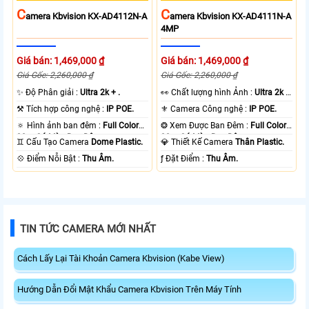
C
C
Amera Kbvision KX-AD4112N-A
Amera Kbvision KX-AD4111N-A
4MP
Giá bán: 1,469,000 ₫
Giá bán: 1,469,000 ₫
Giá Gốc: 2,260,000 ₫
Giá Gốc: 2,260,000 ₫
✨ Độ Phân giải :
Ultra 2k + .
️👀 Chất lượng hình Ảnh :
Ultra 2k +
.
⚒ Tích hợp công nghệ :
IP POE.
⚜️ Camera Công nghệ :
IP POE.
🔅 Hình ảnh ban đêm :
Full Color
❂ Xem Được Ban Đêm :
Full Color
30m Có Màu Ban Ðêm.
30m Có Màu Ban Ðêm.
♊ Cấu Tạo Camera
Dome Plastic.
💎 Thiết Kế Camera
Thân Plastic.
️💠 Điểm Nỗi Bật :
Thu Âm.
️ƒ Đặt Điểm :
Thu Âm.
TIN TỨC CAMERA MỚI NHẤT
Cách Lấy Lại Tài Khoản Camera Kbvision (Kabe View)
Hướng Dẫn Đổi Mật Khẩu Camera Kbvision Trên Máy Tính