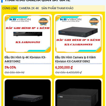
CÙNG LOẠI
CAMERA 2K 4K
SẢN PHẨM THAM KHẢO
Đầu Ghi Hình Ip 4K Kbvision KX-
Đầu Ghi Hình Camera Ip 8 Kênh
A4K8104N2
Kbvision KX-CAi4K8108N2
5%-35%
6,200,000 ₫
Giá Gốc: liên hệ
Giá Gốc: 6,420,000 ₫