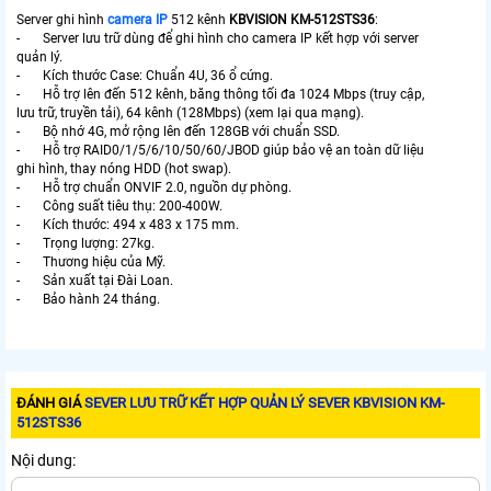
Server ghi hình
camera IP
512 kênh
KBVISION KM-512STS36
:
- Server lưu trữ dùng để ghi hình cho camera IP kết hợp với server
quản lý.
- Kích thước Case: Chuẩn 4U, 36 ổ cứng.
- Hỗ trợ lên đến 512 kênh, băng thông tối đa 1024 Mbps (truy cập,
lưu trữ, truyền tải), 64 kênh (128Mbps) (xem lại qua mạng).
- Bộ nhớ 4G, mở rộng lên đến 128GB với chuẩn SSD.
- Hỗ trợ RAID0/1/5/6/10/50/60/JBOD giúp bảo vệ an toàn dữ liệu
ghi hình, thay nóng HDD (hot swap).
- Hỗ trợ chuẩn ONVIF 2.0, nguồn dự phòng.
- Công suất tiêu thụ: 200-400W.
- Kích thước: 494 x 483 x 175 mm.
- Trọng lượng: 27kg.
- Thương hiệu của Mỹ.
- Sản xuất tại Đài Loan.
- Bảo hành 24 tháng.
ĐÁNH GIÁ
SEVER LƯU TRỮ KẾT HỢP QUẢN LÝ SEVER KBVISION KM-
512STS36
Nội dung: