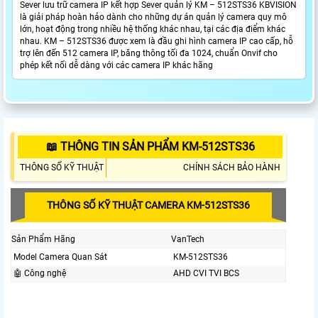
Sever lưu trữ camera IP kết hợp Sever quản lý KM – 512STS36 KBVISION
là giải pháp hoàn hảo dành cho những dự án quản lý camera quy mô
lớn, hoạt động trong nhiều hệ thống khác nhau, tại các địa điểm khác
nhau. KM – 512STS36 được xem là đầu ghi hình camera IP cao cấp, hỗ
trợ lên đến 512 camera IP, băng thông tối đa 1024, chuẩn Onvif cho
phép kết nối dễ dàng với các camera IP khác hãng
📖 THÔNG TIN SẢN PHẨM KM-512STS36
THÔNG SỐ KỸ THUẬT
CHÍNH SÁCH BẢO HÀNH
THÔNG SỐ KỸ THUẬT CAMERA KM-512STS36
Sản Phẩm Hãng
VanTech
Model Camera Quan Sát
KM-512STS36
🤖️ Công nghệ
AHD CVI TVI BCS