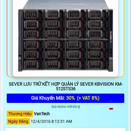
SEVER LƯU TRỮ KẾT HỢP QUẢN LÝ SEVER KBVISION KM-
512STS36
Giá Khuyến Mãi:
30%
(+ VAT 8%)
Giá Niêm Yết:00 ₫
Thương Hiệu
VanTech
Ngày Đăng
12/4/2016 8:12:31 AM