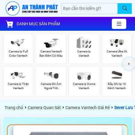
DANH MỤC SẢN PHẨM
Camera Ip Full
Camera Vantech
Camera Ip
Camera Ultra 3k
Color Vantech
Ban Đêm Có Màu
Vantech
Vantech
Camera Ip Thân
Camera Ghi Âm
Camera Ip Dome
Đầu Ghi Ip 16
Vantech
Ngoài Trời
Vantech
Kênh Vantech
Vantech
›
›
›
Trang chủ
Camera Quan Sát
Camera Vantech Giá Rẻ
Sever Lưu 