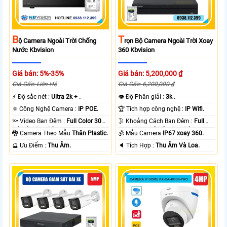
B
T
Ộ Camera Ngoài Trời Chống
Rọn Bộ Camera Ngoài Trời Xoay
Nước Kbvision
360 Kbvision
Giá bán: 5%-35%
Giá bán: 5,200,000 ₫
Giá Gốc: Liên Hệ
Giá Gốc: 6,200,000 ₫
️⚡ Độ sắc nét :
Ultra 2k + .
👁 Độ Phân giải :
3k .
⚛️ Công Nghệ Camera :
IP POE.
🏆 Tích hợp công nghệ :
IP Wifi.
🔦 Video Ban Đêm :
Full Color 30m
🌛 Khoảng Cách Ban Đêm :
Full
Có Màu Ban Ðêm.
Color 30m Có Màu Ban Ðêm.
🐉️ Camera Theo Mẫu
Thân Plastic.
🕉️ Mẫu Camera
IP67 xoay 360.
️🔮 Ưu Điểm :
Thu Âm.
️🔈 Tích Hợp :
Thu Âm Và Loa.