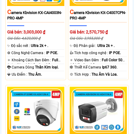
C
C
Amera Kbvision KX-CAi4003N-
Amera Kbvision KX-C4007CPN-
PRO 4MP
PRO 4MP
Giá bán: 3,003,000 ₫
Giá bán: 2,570,750 ₫
Giá Gốc: 4,620,000 ₫
Giá Gốc: 3,955,000 ₫
✨ Độ sắc nét :
Ultra 2k + .
✨ Độ Phân giải :
Ultra 2k + .
⚙ Công Nghệ Camera :
IP POE.
👍 Tích hợp công nghệ :
IP POE.
🔅 Khoảng Cách Ban Đêm :
Full
🔅 Video Ban Đêm :
Full Color 50m
Color 50m Có Màu Ban Ðêm.
Có Màu Ban Ðêm.
🐉️ Camera Dòng
Thân Kim loại.
🕸️ Thiết Kế Camera
Ip67 360.
️💎 Ưu Điểm :
Thu Âm.
️💠 Tích Hợp :
Thu Âm Và Loa.