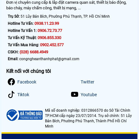
Đơn vị chuyên cung cấp & lắp đặt camera quan sát, thiết bị báo động,
báo cháy, máy chấm công, thiết bị mạng, ...
Trụ Sở:
51 Lũy Bán Bích, Phường Phú Thạnh, TP. Hồ Chí Minh
0938.11.23.99
Hotline Tư Vấn:
0906.72.73.77
Hotline Tư Vấn 1:
0906.855.330
Tư Vấn Kỹ Thuật:
0902.452.577
Tư Vấn Mua Hàng:
(028) 6688.4949
CSKH:
Email:
congngheanthanhphat@gmail.com
Kết nối với chúng tôi
Facebook
Twitter
Tiktok
Youtube
Mã số doanh nghiệp: 0312866570 do Sở Tài Chính
TP.HCM cấp ngày 23/07/2014. Trụ sở chính: 51 Lũy
Bán Bích, Phường Phú Thạnh, Thành Phố Hồ Chí
Minh