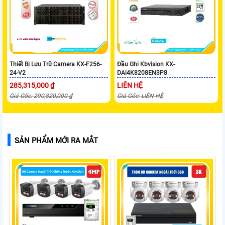
Thiết Bị Lưu Trữ Camera KX-F256-
Đầu Ghi Kbvision KX-
24-V2
DAi4K8208EN3P8
285,315,000 ₫
LIÊN HỆ
Giá Gốc: 290,820,000 ₫
Giá Gốc: LIÊN HỆ
SẢN PHẨM MỚI RA MẮT