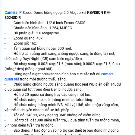
Camera IP
Speed Dome hồng ngoại 2.0 Megapixel
KBVISION KM-
8024SDIR
:
- Cảm biến hình ảnh: 1/2.8 inch Exmor CMOS.
- Chuẩn nén hình ảnh: H.264, MJPEG.
- Độ phân giải: 2.0 Megapixel.
- Zoom quang: 40x.
- Zoom số: 16x.
- Tầm quan sát hồng ngoại: 500 mét.
- Hỗ trợ cân bằng ánh sáng, chống ngược sáng, tự động lấy nét,
chức năng Day/Night (ICR) cảm biến ngày/đêm.
- Độ nhạy sáng: 0.002Lux@F1.6 (màu sắc); 0.0002Lux@F1.6; 0Lux
(trắng/ đen) (hồng ngoại bật).
- Công nghệ night breaker cho hình ảnh cực sắc nét dù
camera
quan sát
trong môi trường thiếu sáng.
- Chức năng chống ngược sáng quang học real WDR lên dến 140dB
giúp quan sát tốt trong điều kiện bị ngược sáng.
- Hỗ trợ 20 người sử dụng truy cập cùng một lúc.
- Hỗ chức năng theo dõi thông minh autotracking.
- Hỗ chức năng thông minh IVS: Mất vật thể, xâm nhập vùng cấm,
vật thể di chuyển nhanh, đỗ xe trái phép....
- Tốc độ: 240°/s, xoay ngang 360° không có điểm dừng.
- Hỗ trợ cài đặt 300 điểm tuần tra, 8 quá trình tuần tra thông minh,
5 nhóm điểm tuần tra tự động.
- Báo động: 7 báo động vào hỗ trợ các thiết bị báo động như công