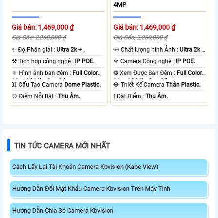
4MP
Giá bán: 1,469,000 ₫
Giá bán: 1,469,000 ₫
Giá Gốc: 2,260,000 ₫
Giá Gốc: 2,260,000 ₫
✨ Độ Phân giải :
Ultra 2k + .
️👀 Chất lượng hình Ảnh :
Ultra 2k +
.
⚒ Tích hợp công nghệ :
IP POE.
⚜️ Camera Công nghệ :
IP POE.
🔅 Hình ảnh ban đêm :
Full Color
❂ Xem Được Ban Đêm :
Full Color
30m Có Màu Ban Ðêm.
30m Có Màu Ban Ðêm.
♊ Cấu Tạo Camera
Dome Plastic.
💎 Thiết Kế Camera
Thân Plastic.
️💠 Điểm Nỗi Bật :
Thu Âm.
️ƒ Đặt Điểm :
Thu Âm.
TIN TỨC CAMERA MỚI NHẤT
Cách Lấy Lại Tài Khoản Camera Kbvision (Kabe View)
Hướng Dẫn Đổi Mật Khẩu Camera Kbvision Trên Máy Tính
Hướng Dẫn Chia Sẻ Camera Kbvision