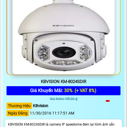
KBVISION KM-8024SDIR
Giá Khuyến Mãi:
30%
(+ VAT 8%)
Giá Niêm Yết:00 ₫
Thương Hiệu
KBvision
Ngày Đăng
11/30/2016 11:17:51 AM
KBVISION KM-8024SDIR là camera IP speedome đem lại hình ảnh sắc