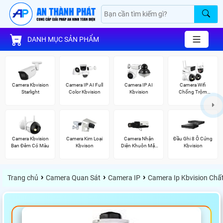
DANH MỤC SẢN PHẨM
Camera Kbvision
Camera IP AI Full
Camera IP AI
Camera Wifi
Starlight
Color Kbvision
Kbvision
Chống Trộm
Kbvision
Camera Kbvision
Camera Kim Loại
Camera Nhận
Đầu Ghi 8 Ổ Cứng
Ban Đêm Có Màu
Kbvison
Diện Khuôn Mặt
Kbvision
Kbvision
›
›
›
Trang chủ
Camera Quan Sát
Camera IP
Camera Ip Kbvision Chấ