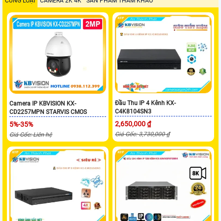
CÙNG LOẠI
CAMERA 2K 4K
SẢN PHẨM THAM KHẢO
Đầu Thu IP 4 Kênh KX-
Camera IP KBVISION KX-
C4K8104SN3
CD2257MPN STARVIS CMOS
2,650,000 ₫
5%-35%
Giá Gốc: 3,730,000 ₫
Giá Gốc: Liên hệ