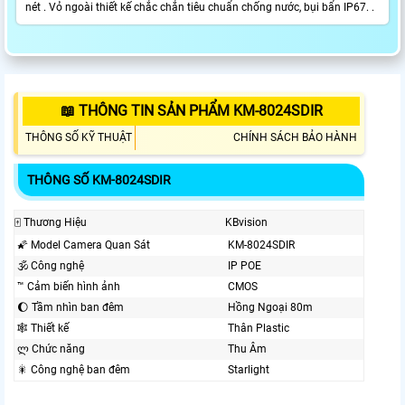
nét . Vỏ ngoài thiết kế chắc chắn tiêu chuẩn chống nước, bụi bẩn IP67. .
📖 THÔNG TIN SẢN PHẨM KM-8024SDIR
THÔNG SỐ KỸ THUẬT
CHÍNH SÁCH BẢO HÀNH
THÔNG SỐ KM-8024SDIR
🀄 Thương Hiệu
KBvision
🌠 Model Camera Quan Sát
KM-8024SDIR
🕉️ Công nghệ
IP POE
™️ Cảm biến hình ảnh
CMOS
🌔 Tầm nhìn ban đêm
Hồng Ngoại 80m
🕸️ Thiết kế
Thân Plastic
ლ Chức năng
Thu Âm
🎇 Công nghệ ban đêm
Starlight