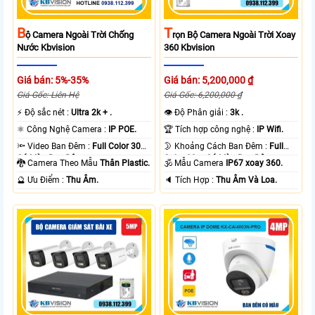
B
T
Ộ Camera Ngoài Trời Chống
Rọn Bộ Camera Ngoài Trời Xoay
Nước Kbvision
360 Kbvision
Giá bán: 5%-35%
Giá bán: 5,200,000 ₫
Giá Gốc: Liên Hệ
Giá Gốc: 6,200,000 ₫
️⚡ Độ sắc nét :
Ultra 2k + .
👁 Độ Phân giải :
3k .
⚛️ Công Nghệ Camera :
IP POE.
🏆 Tích hợp công nghệ :
IP Wifi.
🔦 Video Ban Đêm :
Full Color 30m
🌛 Khoảng Cách Ban Đêm :
Full
Có Màu Ban Ðêm.
Color 30m Có Màu Ban Ðêm.
🐉️ Camera Theo Mẫu
Thân Plastic.
🕉️ Mẫu Camera
IP67 xoay 360.
️🔮 Ưu Điểm :
Thu Âm.
️🔈 Tích Hợp :
Thu Âm Và Loa.