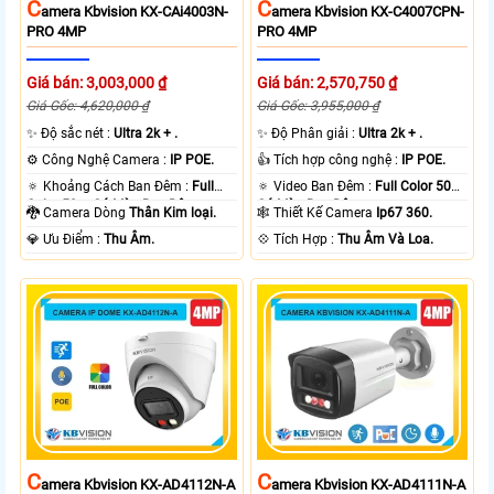
C
C
Amera Kbvision KX-CAi4003N-
Amera Kbvision KX-C4007CPN-
PRO 4MP
PRO 4MP
Giá bán: 3,003,000 ₫
Giá bán: 2,570,750 ₫
Giá Gốc: 4,620,000 ₫
Giá Gốc: 3,955,000 ₫
✨ Độ sắc nét :
Ultra 2k + .
✨ Độ Phân giải :
Ultra 2k + .
⚙ Công Nghệ Camera :
IP POE.
👍 Tích hợp công nghệ :
IP POE.
🔅 Khoảng Cách Ban Đêm :
Full
🔅 Video Ban Đêm :
Full Color 50m
Color 50m Có Màu Ban Ðêm.
Có Màu Ban Ðêm.
🐉️ Camera Dòng
Thân Kim loại.
🕸️ Thiết Kế Camera
Ip67 360.
️💎 Ưu Điểm :
Thu Âm.
️💠 Tích Hợp :
Thu Âm Và Loa.
C
C
Amera Kbvision KX-AD4112N-A
Amera Kbvision KX-AD4111N-A