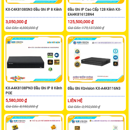
KX-C4K8108SN3 Đầu Ghi IP 8 Kênh
Đầu Ghi IP Cao Cấp 128 Kênh KX-
EAi4K816128N4
3,050,000 ₫
125,500,000 ₫
Giá Gốc: 4,300,000 ₫
Giá Gốc: 179,137,000 ₫
KX-A4K8108PN3 Đầu Ghi IP 8 Kênh
Đầu Ghi Kbvision KX-A4K8116N3
POE
5,580,000 ₫
LIÊN HỆ
Giá Gốc: 8,950,000 ₫
Giá Gốc: 3,992,000 ₫