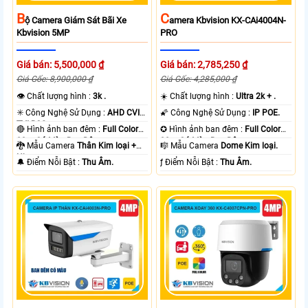
B
C
Ộ Camera Giám Sát Bãi Xe
Amera Kbvision KX-CAi4004N-
Kbvision 5MP
PRO
Giá bán: 5,500,000 ₫
Giá bán: 2,785,250 ₫
Giá Gốc: 8,900,000 ₫
Giá Gốc: 4,285,000 ₫
👁 Chất lượng hình :
3k .
☀️ Chất lượng hình :
Ultra 2k + .
✳️ Công Nghệ Sử Dụng :
AHD CVI
🌠 Công Nghệ Sử Dụng :
IP POE.
TVI BCS.
🔴 Hình ảnh ban đêm :
Full Color
✪ Hình ảnh ban đêm :
Full Color
80m Có Màu Ban Ðêm.
30m Có Màu Ban Ðêm.
🐉️ Mẫu Camera
Thân Kim loại +
🎼️ Mẫu Camera
Dome Kim loại.
Nhựa.
️🔔 Điểm Nỗi Bật :
Thu Âm.
️ƒ Điểm Nỗi Bật :
Thu Âm.