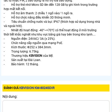
tắc từ hoặc PIR, 2 báo động ra hỗ trợ loa báo động.
- Hỗ trợ thẻ nhớ Micro SD lên đến 128 GB tự ghi hình trong trường
hợp mất kết nối.
- Hỗ trợ âm thanh: 2 chiều 1 ngõ vào/ 1 ngõ ra.
- Hỗ trợ chức năng điều khiển 3D thông minh.
- Tiêu chuẩn chống nước và bụi: IP67 (thích hợp sử dụng trong nhà
và ngoài trời).
- Nhiệt độ hoạt động: -40°~+70°C có thể hoạt động ở môi trường
thời tiết khắc nghiệt như khu vực băng giá hay bên trong kho lạnh....
- Nguồn điện: 24VAC/ 3A (± 25%).
- Chức năng cấp nguồn qua mạng PoE.
- Kích thước: Φ252 x 384.3mm.
- Trọng lượng: 6.75kg.
- Thương hiệu
KBVISION
của Mỹ.
- Sản xuất tại Đài Loan.
- Bảo hành: 12 tháng.
ĐÁNH GIÁ
KBVISION KM-8024SDIR
Nội dung: