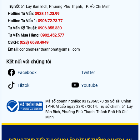
Trụ Sở:
51 Lũy Bán Bích, Phường Phú Thạnh, TP. Hồ Chí Minh
0938.11.23.99
Hotline Tư Vấn:
0906.72.73.77
Hotline Tư Vấn 1:
0906.855.330
Tư Vấn Kỹ Thuật:
0902.452.577
Tư Vấn Mua Hàng:
(028) 6688.4949
CSKH:
Email:
congngheanthanhphat@gmail.com
Kết nối với chúng tôi
Facebook
Twitter
Tiktok
Youtube
Mã số doanh nghiệp: 0312866570 do Sở Tài Chính
TP.HCM cấp ngày 23/07/2014. Trụ sở chính: 51 Lũy
Bán Bích, Phường Phú Thạnh, Thành Phố Hồ Chí
Minh