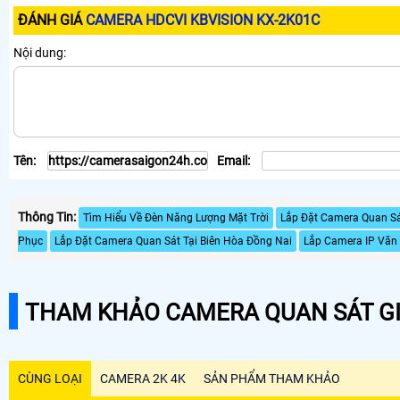
ĐÁNH GIÁ
CAMERA HDCVI KBVISION KX-2K01C
Nội dung:
Tên:
Email:
Thông Tin:
Tìm Hiểu Về Đèn Năng Lượng Mặt Trời
Lắp Đặt Camera Quan Sá
Phục
Lắp Đặt Camera Quan Sát Tại Biên Hòa Đồng Nai
Lắp Camera IP Văn
THAM KHẢO CAMERA QUAN SÁT GI
CÙNG LOẠI
CAMERA 2K 4K
SẢN PHẨM THAM KHẢO