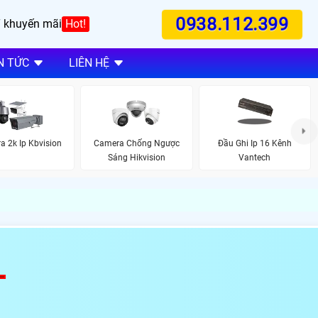
0938.112.399
 khuyến mãi
Hot!
N TỨC
LIÊN HỆ
 2k Ip Kbvision
Camera Chống Ngược
Đầu Ghi Ip 16 Kênh
Sáng Hikvision
Vantech