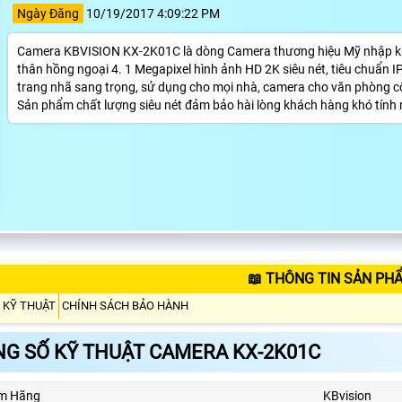
Ngày Đăng
10/19/2017 4:09:22 PM
Camera KBVISION KX-2K01C là dòng Camera thương hiệu Mỹ nhập khẩ
thân hồng ngoại 4. 1 Megapixel hình ảnh HD 2K siêu nét, tiêu chuẩ
trang nhã sang trọng, sử dụng cho mọi nhà, camera cho văn phòng c
Sản phẩm chất lượng siêu nét đảm bảo hài lòng khách hàng khó tính 
📖 THÔNG TIN SẢN PH
 KỸ THUẬT
CHÍNH SÁCH BẢO HÀNH
G SỐ KỸ THUẬT CAMERA KX-2K01C
ẩm Hãng
KBvision