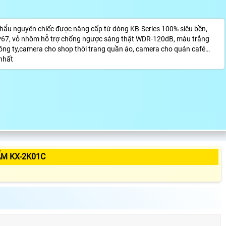
u nguyên chiếc được nâng cấp từ dòng KB-Series 100% siêu bền,
n IP67, vỏ nhôm hỗ trợ chống ngược sáng thật WDR-120dB, màu trắng
ông ty,camera cho shop thời trang quần áo, camera cho quán café…
nhất
ẨM KX-2K01C