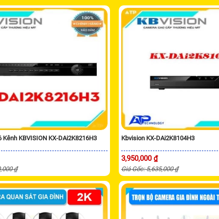
16 Kênh KBVISION KX-DAi2K8216H3
Kbvision KX-DAi2K8104H3
3,950,000 ₫
0,000 ₫
Giá Gốc: 5,635,000 ₫