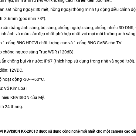
n hiệu, hình ảnh rõ nét với khoảng cách xa lên đến 500 mét.
 sát hồng ngoại: 30 mét, hồng ngoại thông minh tự động điều chỉnh độ
: 3.6mm (góc nhìn 78º).
 cân bằng ánh sáng, bù sáng, chống ngược sáng, chống nhiễu 3D-DNR, 
hình ảnh và màu sắc đẹp nhất phù hợp nhất với mọi môi trường ánh sáng
 1 cổng BNC HDCVI chất lượng cao và 1 cổng BNC CVBS cho TV.
 chống ngược sáng True WDR (120dB).
n chống bụi và nước: IP67 (thích hợp sử dụng trong nhà và ngoài trời).
iện: 12VDC.
 hoạt động -30~+60ºC.
u: Vỏ Kim Loại
hiệu KBVISION của Mỹ.
h 24 tháng.
VI KBVISION
KX-2K01C đư
ợc sử dụng công nghệ mới nhất cho một camera cao cấ