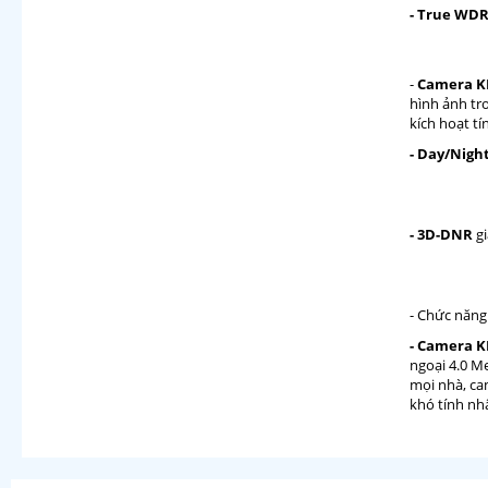
- True WDR
-
Camera K
hình ảnh tr
kích hoạt t
- Day/Night
- 3D-DNR
gi
- Chức năng
- Camera K
ngoại 4.0 
mọi nhà, ca
khó tính nhấ