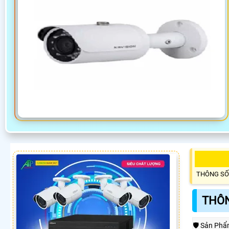
THÔNG SỐ
THÔN
🛡 Sản Ph