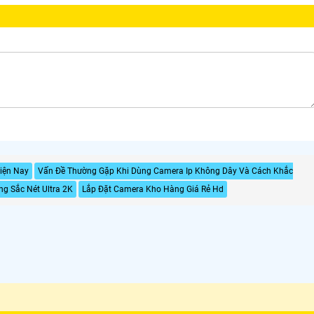
Hiện Nay
Vấn Đề Thường Gặp Khi Dùng Camera Ip Không Dây Và Cách Khắc
g Sắc Nét Ultra 2K
Lắp Đặt Camera Kho Hàng Giá Rẻ Hd