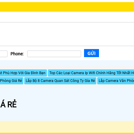
Phone:
t Phù Hợp Với Gia Đình Bạn
Top Các Loại Camera Ip Wifi Chính Hãng Tốt Nhất 
 Phòng Giá Rẻ
Lắp Bộ 8 Camera Quan Sát Công Ty Gía Rẻ
Lắp Camera Văn Phòn
Á RẺ