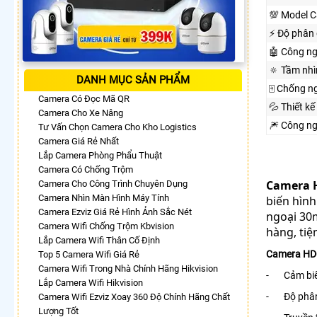
💯 Model 
️⚡ Độ phân 
🤖️ Công n
🔅 Tầm nh
DANH MỤC SẢN PHẨM
🀄 Chống n
Camera Có Đọc Mã QR
💦 Thiết kế
Camera Cho Xe Nâng
🎆 Công n
Tư Vấn Chọn Camera Cho Kho Logistics
Camera Giá Rẻ Nhất
Lắp Camera Phòng Phẩu Thuật
Camera Có Chống Trộm
Camera 
Camera Cho Công Trình Chuyên Dụng
Camera Nhìn Màn Hình Máy Tính
biến hình
Camera Ezviz Giá Rẻ Hình Ảnh Sắc Nét
ngoại 30m
Camera Wifi Chống Trộm Kbvision
hàng, tiệ
Lắp Camera Wifi Thân Cố Định
Camera HD
Top 5 Camera Wifi Giá Rẻ
Camera Wifi Trong Nhà Chính Hãng Hikvision
- Cảm biến
Lắp Camera Wifi Hikvision
- Độ phân 
Camera Wifi Ezviz Xoay 360 Độ Chính Hãng Chất
Lượng Tốt