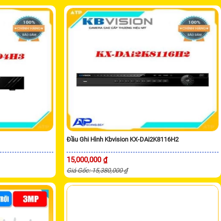
Đầu Ghi Hình Kbvision KX-DAi2K8116H2
15,000,000 ₫
Giá Gốc: 15,380,000 ₫