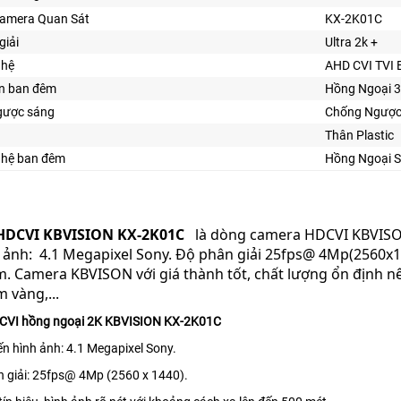
Camera Quan Sát
KX-2K01C
giải
Ultra 2k +
ghệ
AHD CVI TVI 
ìn ban đêm
Hồng Ngoại 
gược sáng
Chống Ngược
Thân Plastic
ghệ ban đêm
Hồng Ngoại 
HDCVI
KBVISION
KX-2K01C
là dòng camera HDCVI KBVISON
 ảnh: 4.1 Megapixel Sony. Độ phân giải 25fps@ 4Mp(2560x1
. Camera KBVISON với giá thành tốt, chất lượng ổn định nê
m vàng,...
CVI hồng ngoại 2K KBVISION KX-2K01C
 hình ảnh: 4.1 Megapixel Sony.
giải: 25fps@ 4Mp (2560 x 1440).