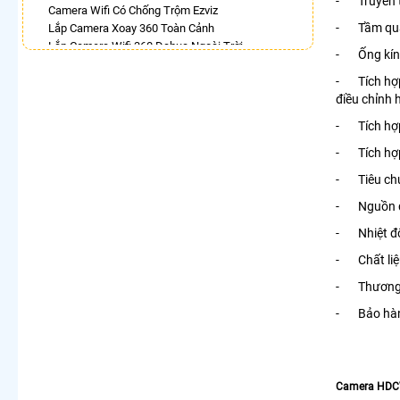
- Truyền tí
Camera Wifi Có Chống Trộm Ezviz
- Tầm quan
Lắp Camera Xoay 360 Toàn Cảnh
Lắp Camera Wifi 360 Dahua Ngoài Trời
- Ống kính
Camera Wifi 360 Full Color Dahua
- Tích hợp
Lắp Camera Xoay 360 Có Ánh Sáng Kép
điều chỉnh 
Camera 360 Trong Nhà Hikvision
Lắp Camera Wifi 360 Imou Giá Rẻ
- Tích hợp
Camera IP 360 Dahua
- Tích hợp
LẮP CAMERA THEO NHU CẦU
- Tiêu chuẩ
Lắp Camera Văn Phòng Giá Rẻ
- Nguồn đ
Lắp Camera Nhà Xưởng Giá Rẻ
Lắp Camera Gia Đình Giá Rẻ
- Nhiệt độ
Lắp Camera Kho Hàng Giá Rẻ
- Chất liệ
Lắp Camera Cửa Hàng Giá Rẻ
Lắp Camera Wifi Giá Rẻ Chính Hãng
- Thương 
Lắp Camera Công Trình Giá Rẻ
- Bảo hàn
Camera 360 Giá Rẻ
Camera HDC