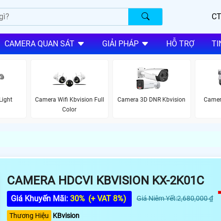
CT
CAMERA QUAN SÁT
GIẢI PHÁP
HỖ TRỢ
TI
Light
Camera Wifi Kbvision Full
Camera 3D DNR Kbvision
Camera
Color
CAMERA HDCVI KBVISION KX-2K01C
Giá Khuyến Mãi:
30%
(+ VAT 8%)
Giá Niêm Yết:2,680,000 ₫
Thương Hiệu
KBvision