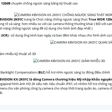
 120dB
chuyên chống ngược sáng bằng kỹ thuật cao
BVISION
2K01C
trang bị Chức năng chống ngược sáng thực
True WDR 120
ong rõ và sáng hơn nhiều so với các camera thông thường khác ( Đối với 
ính năng chống ngược sáng để sử dụng cho hình ảnh đẹp nhất )
 (ICR)
: sử dụng ống kính ban ngày và ban đêm khác nhau cho hình ảnh cực
ảm nhiễu kỹ thuật số 3D
 Backlight Compensation (
BLC
) hỗ trợ nhìn ngược sáng tự động điều chỉnh
BVISION KX-2K01C là dòng Camera thương hiệu Mỹ nhập khẩu nguyên 
Megapixel hình ảnh HD 2K siêu nét, tiêu chuẩn IP67, vỏ nhôm hỗ trợ chống 
mera cho văn phòng công ty,camera cho shop thời trang quần áo, camera 
t.