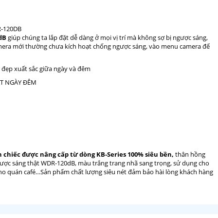
dB
giúp chúng ta lắp đặt dễ dàng ở mọi vị trí mà không sợ bị ngược sáng,
camera mới thường chưa kích hoạt chống ngược sáng, vào menu camera để
 đẹp xuất sắc giữa ngày và đêm
chiếc được nâng cấp từ dòng KB-Series 100% siêu bền,
thân hồng
ngược sáng thật WDR-120dB, màu trắng trang nhã sang trọng, sử dụng cho
cho quán café…Sản phẩm chất lượng siêu nét đảm bảo hài lòng khách hàng