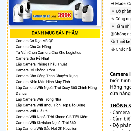
⭆ Model C
🔅 Độ phân
✳️ Công n
🔅 Tầm nh
DANH MỤC SẢN PHẨM
🀄 Chống n
Camera Có Đọc Mã QR
💦 Thiết kế
Camera Cho Xe Nâng
☣️ Chức n
Tư Vấn Chọn Camera Cho Kho Logistics
Camera Giá Rẻ Nhất
Lắp Camera Phòng Phẩu Thuật
Camera Có Chống Trộm
Camera 
Camera Cho Công Trình Chuyên Dụng
biến hình
Camera Nhìn Màn Hình Máy Tính
Hồng ngoạ
Lắp Camera Wifi Ngoài Trời Xoay 360 Chính Hãng
cửa hàng,
Dahua
Lắp Camera Wifi Trong Nhà
THÔNG S
Lắp Camera Wifi Imou Tích Hợp Báo Động
Camera Wifi Giá Rẻ
- Camera 
Camera Wifi Ngoài Trời Kbone Giá Tiết Kiệm
- Cảm biế
Camera Wifi Kbvision Ngoài Trời 360
- Độ phân
Lắp Camera Wifi Sắc Nét 2K Kbvsiion