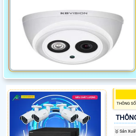
THÔNG SỐ
THÔNG
️🥈 Sản Xuấ