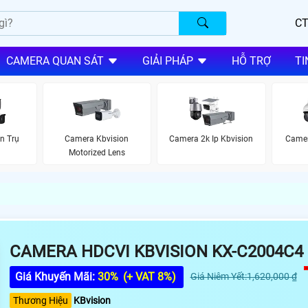
CT
CAMERA QUAN SÁT
GIẢI PHÁP
HỖ TRỢ
TI
n Trụ
Camera Kbvision
Camera 2k Ip Kbvision
Camer
Motorized Lens
CAMERA HDCVI KBVISION KX-C2004C4
Giá Khuyến Mãi:
30%
(+ VAT 8%)
Giá Niêm Yết:1,620,000 ₫
Thương Hiệu
KBvision