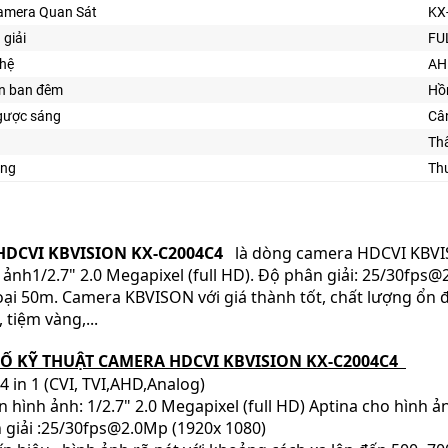
amera Quan Sát
KX
 giải
FU
ghệ
AH
ìn ban đêm
Hồ
gược sáng
Câ
Thâ
ăng
Thu
HDCVI
KBVISION
KX-C2004C4
là dòng camera HDCVI KBVIS
 ảnh1/2.7" 2.0 Megapixel (full HD). Độ phân giải: 25/30fps
i 50m. Camera KBVISON với giá thành tốt, chất lượng ổn đ
 tiệm vàng,...
Ố KỸ THUẬT CAMERA HDCVI
KBVISION
KX-C2004C4
4 in 1 (CVI, TVI,AHD,Analog)
n hình ảnh: 1/2.7" 2.0 Megapixel (full HD) Aptina cho hình ả
 giải :25/30fps@2.0Mp (1920x 1080)