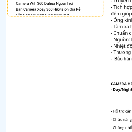
- Truyền 
Camera Wifi 360 Dahua Ngoài Trời
- Tích h
Bán Camera Xoay 360 Hikvision Giá Rẻ
đêm giúp
Lắp Camera Samsung Xoay 360
- Ống kín
Camera Xoay 360 Kbvision Giá Rẻ
- Tầm xa
Camera 360 Imou Báo Động
- Chuẩn c
Lắp Camera 360 Báo Động Chống Trộm
- Nguồn:
Lắp Camera 360 Trong Nhà Hikvision
Camera Hdparagon Xoay 360 Độ
- Nhiệt đ
- Thương
LẮP CAMERA THEO NHU CẦU
- Bảo hàn
Lắp Camera Văn Phòng Giá Rẻ
Lắp Camera Nhà Xưởng Giá Rẻ
Lắp Camera Gia Đình Giá Rẻ
Lắp Camera Kho Hàng Giá Rẻ
CAMERA HD
Lắp Camera Cửa Hàng Giá Rẻ
- Day/Night
Lắp Camera Wifi Giá Rẻ Chính Hãng
Lắp Camera Công Trình Giá Rẻ
Camera 360 Giá Rẻ
- Hỗ trợ câ
- Chức năng
- Chống nh