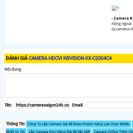
1
- Camera K
hồng ngoạ
ty,camera c
ĐÁNH GIÁ
CAMERA HDCVI KBVISION KX-C2004C4
Nội dung:
Tên:
Email:
Thông Tin:
Công Ty Lắp Camera Giá Rẻ Được Khách Hàng Lựa Chọn Nhiều
Nhất Uy Tín
Lắp Camera Kho Hàng Giá Rẻ Sắc Nét
Camera Chống Trộm Côn