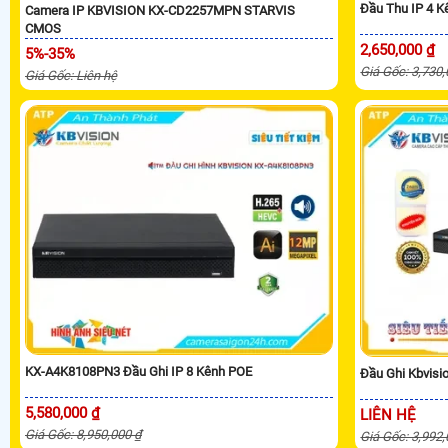
Đầu Thu IP 4 
Camera IP KBVISION KX-CD2257MPN STARVIS
CMOS
2,650,000 ₫
5%-35%
Giá Gốc: 3,730
Giá Gốc: Liên hệ
KX-A4K8108PN3 Đầu Ghi IP 8 Kênh POE
Đầu Ghi Kbvis
5,580,000 ₫
LIÊN HỆ
Giá Gốc: 8,950,000 ₫
Giá Gốc: 3,992