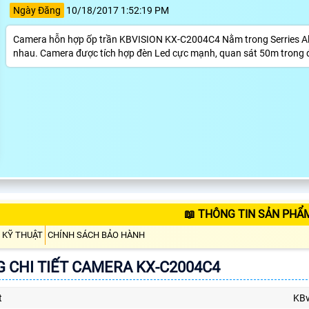
Ngày Đăng
10/18/2017 1:52:19 PM
Camera hỗn hợp ốp trần KBVISION KX-C2004C4 Nằm trong Serries All in
nhau. Camera được tích hợp đèn Led cực mạnh, quan sát 50m trong đ
📖 THÔNG TIN SẢN PHẨ
 KỸ THUẬT
CHÍNH SÁCH BẢO HÀNH
 CHI TIẾT CAMERA KX-C2004C4
t
KBv