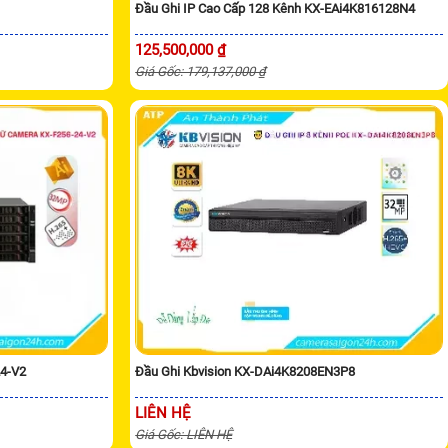
Đầu Ghi IP Cao Cấp 128 Kênh KX-EAi4K816128N4
125,500,000 ₫
Giá Gốc: 179,137,000 ₫
24-V2
Đầu Ghi Kbvision KX-DAi4K8208EN3P8
LIÊN HỆ
Giá Gốc: LIÊN HỆ