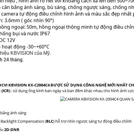
tín hiệu , hình ảnh rõ nét với khoảng cách xa lên đến 500~7
ợp cân bằng ánh sáng, bù sáng, chống ngược sáng, chống n
 camera tự động điều chỉnh hình ảnh và màu sắc đẹp nhất 
h: 3.6mm ( góc nhìn 90°)
 hồng ngoại: 50m, hồng ngoại thông minh tự động điều chỉ
hống bụi và nước IP67
 DC 12V
ộ hoạt động -30~+60°C
 hiệu KBVISION của Mỹ.
h 24 tháng.
CVI KBVISION KX-C2004C4 ĐƯỢC SỬ DỤNG CÔNG NGHỆ MỚI NHẤT CH
 (ICR)
: sử dụng ống kính ban ngày và ban đêm khác nhau cho hình ảnh cực
n bằng ánh sáng
 Backlight Compensation (
BLC
) hỗ trợ nhìn ngược sáng tự động điều chỉnh
iễu
2D-DNR