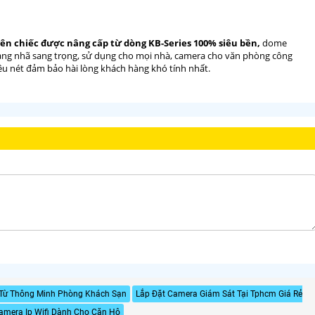
n chiếc được nâng cấp từ dòng KB-Series 100% siêu bền,
dome
trang nhã sang trọng, sử dụng cho mọi nhà, camera cho văn phòng công
u nét đảm bảo hài lòng khách hàng khó tính nhất.
Từ Thông Minh Phòng Khách Sạn
Lắp Đặt Camera Giám Sát Tại Tphcm Giá Rẻ
amera Ip Wifi Dành Cho Căn Hộ