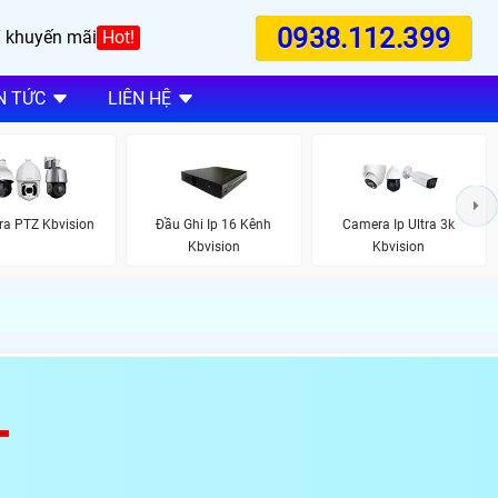
0938.112.399
 khuyến mãi
Hot!
N TỨC
LIÊN HỆ
a PTZ Kbvision
Đầu Ghi Ip 16 Kênh
Camera Ip Ultra 3k
Kbvision
Kbvision