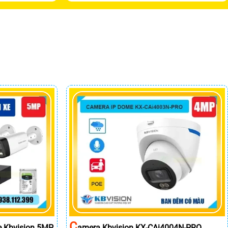
C
e Kbvision 5MP
Amera Kbvision KX-CAi4004N-PRO