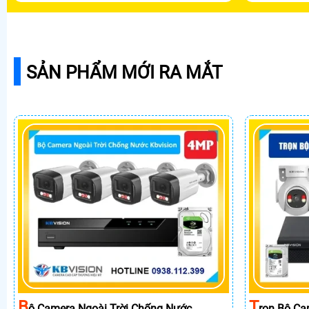
SẢN PHẨM MỚI RA MẮT
B
T
Ộ Camera Ngoài Trời Chống Nước
Rọn Bộ Ca