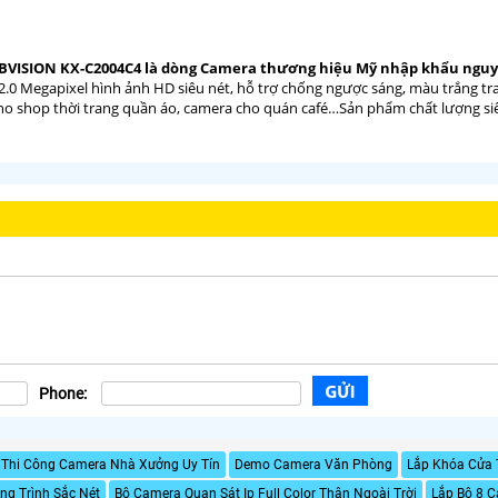
BVISION KX-C2004C4 là dòng Camera thương hiệu Mỹ nhập khẩu nguyê
i 2.0 Megapixel hình ảnh HD siêu nét, hỗ trợ chống ngược sáng, màu trắng 
ho shop thời trang quần áo, camera cho quán café…Sản phẩm chất lượng siê
Phone:
Thi Công Camera Nhà Xưởng Uy Tín
Demo Camera Văn Phòng
Lắp Khóa Cửa 
g Trình Sắc Nét
Bộ Camera Quan Sát Ip Full Color Thân Ngoài Trời
Lắp Bộ 8 C