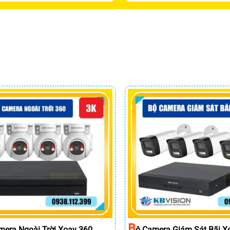
B
mera Ngoài Trời Xoay 360
Ộ Camera Giám Sát Bãi X