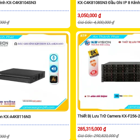
Kênh KX-C4K8104SN3
KX-C4K8108SN3 Đầu Ghi IP 8 Kênh
3,050,000 ₫
,000 ₫
Giá Gốc: 4,300,000 ₫
Thiết Bị Lưu Trữ Camera KX-F256-
ion KX-A4K8116N3
285,315,000 ₫
Giá Gốc: 290,820,000 ₫
,000 ₫