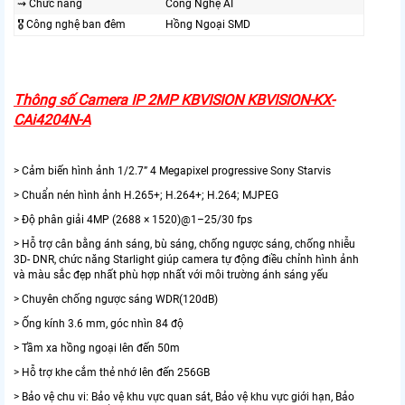
⇝ Chức năng
Công Nghệ AI
🎖️ Công nghệ ban đêm
Hồng Ngoại SMD
Thông số Camera IP 2MP KBVISION KBVISION-KX-
CAi4204N-A
> Cảm biến hình ảnh 1/2.7” 4 Megapixel progressive Sony Starvis
> Chuẩn nén hình ảnh H.265+; H.264+; H.264; MJPEG
> Độ phân giải 4MP (2688 × 1520)@1–25/30 fps
> Hỗ trợ cân bằng ánh sáng, bù sáng, chống ngược sáng, chống nhiễu
3D- DNR, chức năng Starlight giúp camera tự động điều chỉnh hình ảnh
và màu sắc đẹp nhất phù hợp nhất với môi trường ánh sáng yếu
> Chuyên chống ngược sáng WDR(120dB)
> Ống kính 3.6 mm, góc nhìn 84 độ
> Tầm xa hồng ngoại lên đến 50m
> Hỗ trợ khe cắm thẻ nhớ lên đến 256GB
> Bảo vệ chu vi: Bảo vệ khu vực quan sát, Bảo vệ khu vực giới hạn, Bảo