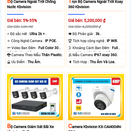
B
T
Ộ Camera Ngoài Trời Chống
Rọn Bộ Camera Ngoài Trời Xoay
Nước Kbvision
360 Kbvision
Giá bán: 5%-35%
Giá bán: 5,200,000 ₫
Giá Gốc: Liên Hệ
Giá Gốc: 6,200,000 ₫
️⚡ Độ sắc nét :
Ultra 2k + .
👁 Độ Phân giải :
3k .
⚛️ Công Nghệ Camera :
IP POE.
🏆 Tích hợp công nghệ :
IP Wifi.
🔦 Video Ban Đêm :
Full Color 30m
🌛 Khoảng Cách Ban Đêm :
Full
Có Màu Ban Ðêm.
Color 30m Có Màu Ban Ðêm.
🐉️ Camera Theo Mẫu
Thân Plastic.
🕉️ Mẫu Camera
IP67 xoay 360.
️🔮 Ưu Điểm :
Thu Âm.
️🔈 Tích Hợp :
Thu Âm Và Loa.
B
C
Ộ Camera Giám Sát Bãi Xe
Amera Kbvision KX-CAi4004N-