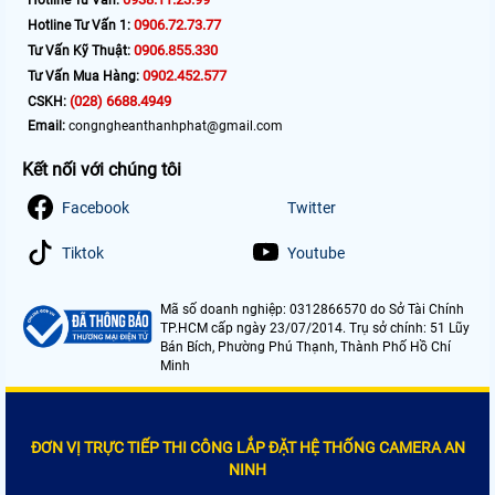
0906.72.73.77
Hotline Tư Vấn 1:
0906.855.330
Tư Vấn Kỹ Thuật:
0902.452.577
Tư Vấn Mua Hàng:
(028) 6688.4949
CSKH:
Email:
congngheanthanhphat@gmail.com
Kết nối với chúng tôi
Facebook
Twitter
Tiktok
Youtube
Mã số doanh nghiệp: 0312866570 do Sở Tài Chính
TP.HCM cấp ngày 23/07/2014. Trụ sở chính: 51 Lũy
Bán Bích, Phường Phú Thạnh, Thành Phố Hồ Chí
Minh
ĐƠN VỊ TRỰC TIẾP THI CÔNG LẮP ĐẶT HỆ THỐNG CAMERA AN
NINH