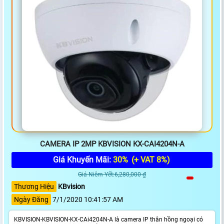
CAMERA IP 2MP KBVISION KX-CAI4204N-A
Giá Khuyến Mãi:
30%
(+ VAT 8%)
Giá Niêm Yết:6,280,000 ₫
Thương Hiệu
KBvision
Ngày Đăng
7/1/2020 10:41:57 AM
KBVISION-KBVISION-KX-CAi4204N-A là camera IP thân hồng ngoại có