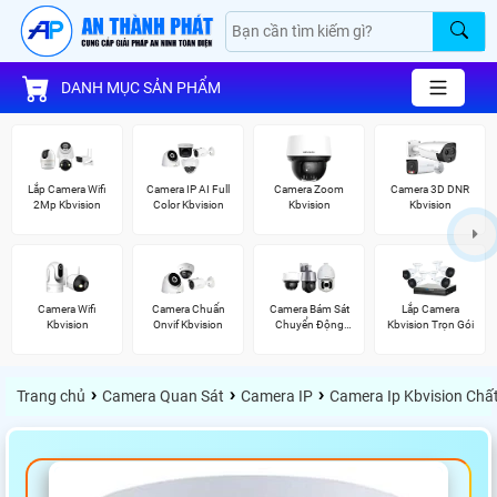
DANH MỤC SẢN PHẨM
Lắp Camera Wifi
Camera IP AI Full
Camera Zoom
Camera 3D DNR
2Mp Kbvision
Color Kbvision
Kbvision
Kbvision
Camera Wifi
Camera Chuẩn
Camera Bám Sát
Lắp Camera
Kbvision
Onvif Kbvision
Chuyển Động
Kbvision Trọn Gói
Kbvision
›
›
›
Trang chủ
Camera Quan Sát
Camera IP
Camera Ip Kbvision Chấ