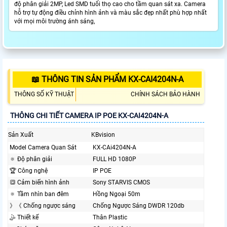
độ phân giải 2MP, Led SMD tuổi thọ cao cho tầm quan sát xa. Camera
hỗ trợ tự động điều chỉnh hình ảnh và màu sắc đẹp nhất phù hợp nhất
với mọi môi trường ánh sáng,
📖 THÔNG TIN SẢN PHẨM KX-CAI4204N-A
THÔNG SỐ KỸ THUẬT
CHÍNH SÁCH BẢO HÀNH
THÔNG CHI TIẾT CAMERA IP POE KX-CAI4204N-A
Sản Xuất
KBvision
Model Camera Quan Sát
KX-CAi4204N-A
🔅 Độ phân giải
FULL HD 1080P
🏆 Công nghệ
IP POE
🔳 Cảm biến hình ảnh
Sony STARVIS CMOS
🔅 Tầm nhìn ban đêm
Hồng Ngoại 50m
》《 Chống ngược sáng
Chống Ngược Sáng DWDR 120db
🤹 Thiết kế
Thân Plastic