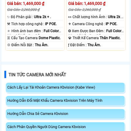
Giá bán: 1,469,000 ₫
Giá bán: 1,469,000 ₫
Giá Gốc: 2,260,000 ₫
Giá Gốc: 2,260,000 ₫
✨ Độ Phân giải :
Ultra 2k + .
️👀 Chất lượng hình Ảnh :
Ultra 2k +
.
⚒ Tích hợp công nghệ :
IP POE.
⚜️ Camera Công nghệ :
IP POE.
🔅 Hình ảnh ban đêm :
Full Color
❂ Xem Được Ban Đêm :
Full Color
30m Có Màu Ban Ðêm.
30m Có Màu Ban Ðêm.
♊ Cấu Tạo Camera
Dome Plastic.
💎 Thiết Kế Camera
Thân Plastic.
️💠 Điểm Nỗi Bật :
Thu Âm.
️ƒ Đặt Điểm :
Thu Âm.
TIN TỨC CAMERA MỚI NHẤT
Cách Lấy Lại Tài Khoản Camera Kbvision (Kabe View)
Hướng Dẫn Đổi Mật Khẩu Camera Kbvision Trên Máy Tính
Hướng Dẫn Chia Sẻ Camera Kbvision
Cách Phân Quyền Người Dùng Camera Kbvision