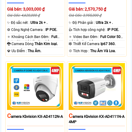
Giá bán: 3,003,000 ₫
Giá bán: 2,570,750 ₫
Giá Gốc: 4,620,000 ₫
Giá Gốc: 3,955,000 ₫
✨ Độ sắc nét :
Ultra 2k + .
✨ Độ Phân giải :
Ultra 2k + .
⚙ Công Nghệ Camera :
IP POE.
👍 Tích hợp công nghệ :
IP POE.
🔅 Khoảng Cách Ban Đêm :
Full
🔅 Video Ban Đêm :
Full Color 50m
Color 50m Có Màu Ban Ðêm.
Có Màu Ban Ðêm.
🐉️ Camera Dòng
Thân Kim loại.
🕸️ Thiết Kế Camera
Ip67 360.
️💎 Ưu Điểm :
Thu Âm.
️💠 Tích Hợp :
Thu Âm Và Loa.
C
C
Amera Kbvision KX-AD4112N-A
Amera Kbvision KX-AD4111N-A
4MP