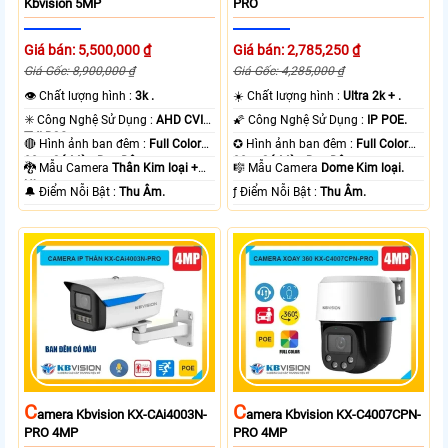
Kbvision 5MP
PRO
Giá bán: 5,500,000 ₫
Giá bán: 2,785,250 ₫
Giá Gốc: 8,900,000 ₫
Giá Gốc: 4,285,000 ₫
👁 Chất lượng hình :
3k .
☀️ Chất lượng hình :
Ultra 2k + .
✳️ Công Nghệ Sử Dụng :
AHD CVI
🌠 Công Nghệ Sử Dụng :
IP POE.
TVI BCS.
🔴 Hình ảnh ban đêm :
Full Color
✪ Hình ảnh ban đêm :
Full Color
80m Có Màu Ban Ðêm.
30m Có Màu Ban Ðêm.
🐉️ Mẫu Camera
Thân Kim loại +
🎼️ Mẫu Camera
Dome Kim loại.
Nhựa.
️🔔 Điểm Nỗi Bật :
Thu Âm.
️ƒ Điểm Nỗi Bật :
Thu Âm.
C
C
Amera Kbvision KX-CAi4003N-
Amera Kbvision KX-C4007CPN-
PRO 4MP
PRO 4MP