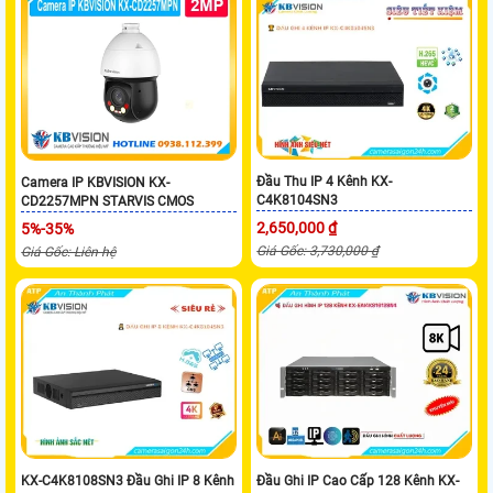
Đầu Thu IP 4 Kênh KX-
Camera IP KBVISION KX-
C4K8104SN3
CD2257MPN STARVIS CMOS
2,650,000 ₫
5%-35%
Giá Gốc: 3,730,000 ₫
Giá Gốc: Liên hệ
KX-C4K8108SN3 Đầu Ghi IP 8 Kênh
Đầu Ghi IP Cao Cấp 128 Kênh KX-