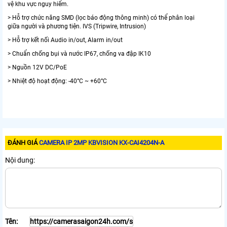
vệ khu vực nguy hiểm.
> Hỗ trợ chức năng SMD (lọc báo động thông minh) có thể phân loại
giữa người và phương tiện. IVS (Tripwire, Intrusion)
> Hỗ trợ kết nối Audio in/out, Alarm in/out
> Chuẩn chống bụi và nước IP67, chống va đập IK10
> Nguồn 12V DC/PoE
> Nhiệt độ hoạt động: -40°C ~ +60°C
ĐÁNH GIÁ
CAMERA IP 2MP KBVISION KX-CAI4204N-A
Nội dung:
Tên: