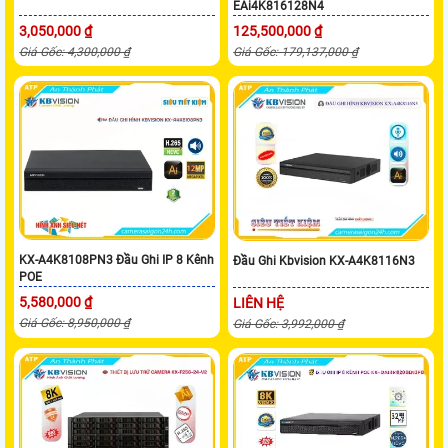
EAi4K816128N4
3,050,000 ₫
125,500,000 ₫
Giá Gốc: 4,300,000 ₫
Giá Gốc: 179,137,000 ₫
KX-A4K8108PN3 Đầu Ghi IP 8 Kênh
Đầu Ghi Kbvision KX-A4K8116N3
POE
5,580,000 ₫
LIÊN HỆ
Giá Gốc: 8,950,000 ₫
Giá Gốc: 3,992,000 ₫