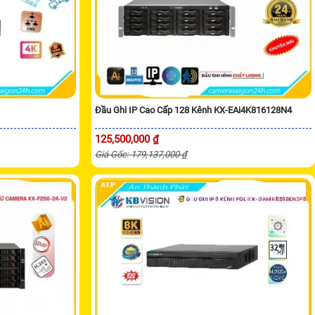
Đầu Ghi IP Cao Cấp 128 Kênh KX-EAi4K816128N4
125,500,000 ₫
Giá Gốc: 179,137,000 ₫