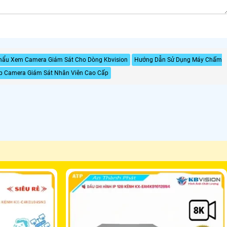
hẩu Xem Camera Giám Sát Cho Dòng Kbvision
Hướng Dẫn Sử Dụng Máy Chấm
p Camera Giám Sát Nhân Viên Cao Cấp