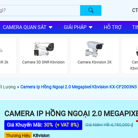
CT
CAMERA QUAN SÁT
GIẢI PHÁP
HỖ TRỢ
TI
fi 2k
Camera 3D DNR Kbvision
Camera Kbvision 2K
Cam
Kbvi
›
ất Lượng
Camera Ip Hồng Ngoại 2.0 Megapixel Kbvision KX-CF2003N3
CAMERA IP HỒNG NGOẠI 2.0 MEGAPIXE
Giá Khuyến Mãi:
30%
(+ VAT 8%)
Giá Niêm Yết:4,780,000 ₫
Thương Hiệu
KBvision