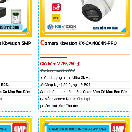
C
e Kbvision 5MP
Amera Kbvision KX-CAi4004N-PRO
Giá bán: 2,785,250 ₫
Giá Gốc: 4,285,000 ₫
☀️ Chất lượng hình :
Ultra 2k + .
 BCS.
🌠 Công Nghệ Sử Dụng :
IP POE.
0m Có Màu Ban Ðêm.
✪ Hình ảnh ban đêm :
Full Color 30m Có Màu Ban Ðêm.
a.
🎼️ Mẫu Camera
Dome Kim loại.
️ƒ Điểm Nỗi Bật :
Thu Âm.