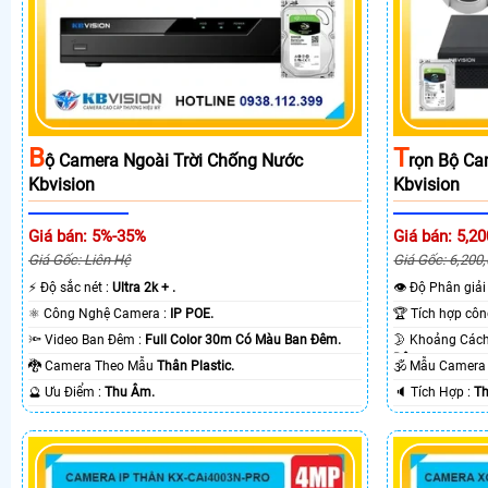
B
T
Ộ Camera Ngoài Trời Chống Nước
Rọn Bộ Ca
Kbvision
Kbvision
Giá bán: 5%-35%
Giá bán: 5,20
Giá Gốc: Liên Hệ
Giá Gốc: 6,200
️⚡ Độ sắc nét :
Ultra 2k + .
👁 Độ Phân giải
⚛️ Công Nghệ Camera :
IP POE.
🔦 Video Ban Đêm :
Full Color 30m Có Màu Ban Ðêm.
Ðêm.
🐉️ Camera Theo Mẫu
Thân Plastic.
🕉️ Mẫu Camer
️🔮 Ưu Điểm :
Thu Âm.
️🔈 Tích Hợp :
Th