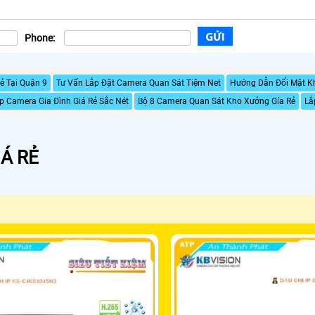
Phone:
ẻ Tại Quận 9
Tư Vấn Lắp Đặt Camera Quan Sát Tiệm Net
Hướng Dẫn Đổi Mật K
p Camera Gia Đình Giá Rẻ Sắc Nét
Bộ 8 Camera Quan Sát Kho Xưởng Gía Rẻ
Lắ
Á RẺ