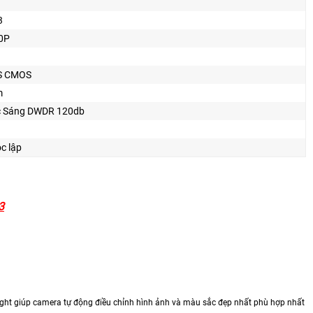
3
0P
S CMOS
m
 Sáng DWDR 120db
c lập
3
ight giúp camera tự động điều chỉnh hình ảnh và màu sắc đẹp nhất phù hợp nhất