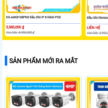
KX-A4K8108PN3 Đầu Ghi IP 8 Kênh POE
Đầu Ghi Kbvis
5,580,000 ₫
LIÊN HỆ
Giá Gốc: 8,950,000 ₫
Giá Gốc: 3,992
SẢN PHẨM MỚI RA MẮT