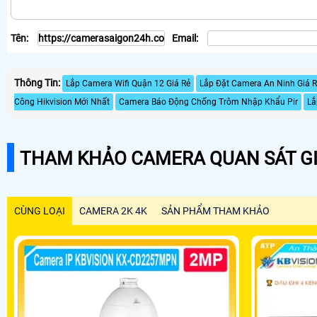
Tên:
Email:
Thông Tin:
Lắp Camera Wifi Quận 12 Giá Rẻ
Lắp Đặt Camera An Ninh Giá R
Công Hikvision Mới Nhất
Camera Báo Động Chống Trôm Nhập Khẩu Pir
Lắ
THAM KHẢO CAMERA QUAN SÁT GI
CÙNG LOẠI
CAMERA 2K 4K
SẢN PHẨM THAM KHẢO