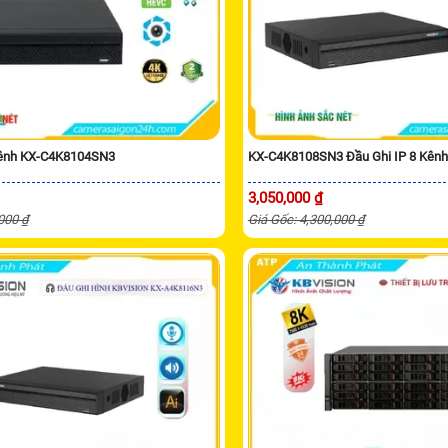
Kênh KX-C4K8104SN3
KX-C4K8108SN3 Đầu Ghi IP 8 Kênh
3,050,000 ₫
,000 ₫
Giá Gốc: 4,300,000 ₫