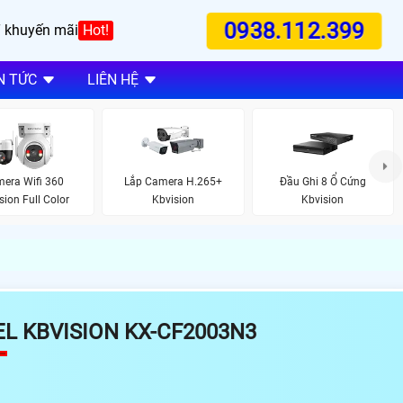
0938.112.399
 khuyến mãi
Hot!
N TỨC
LIÊN HỆ
era Wifi 360
Lắp Camera H.265+
Đầu Ghi 8 Ổ Cứng
sion Full Color
Kbvision
Kbvision
L KBVISION KX-CF2003N3