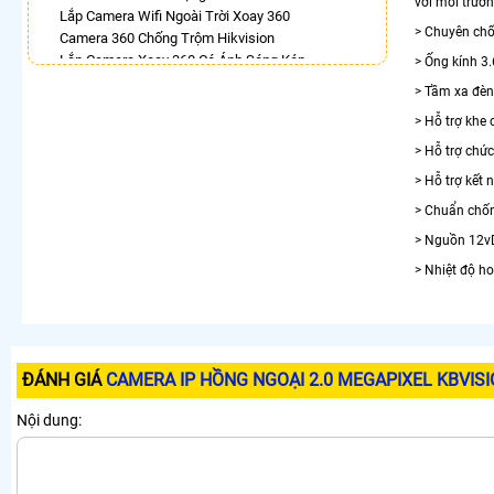
với môi trườ
Lắp Camera Wifi Ngoài Trời Xoay 360
> Chuyên ch
Camera 360 Chống Trộm Hikvision
Lắp Camera Xoay 360 Có Ánh Sáng Kép
> Ống kính 3
Camera 360 Trong Nhà
> Tầm xa đèn
Lắp Camera Ezviz Xoay 360 Trong Nhà
> Hỗ trợ khe
Lắp Camera Wifi Ngoài Trời Xoay 360 Chính Hãng
Dahua
> Hỗ trợ chức
Camera 360 Bao Động Dahua
> Hỗ trợ kết 
LẮP CAMERA THEO NHU CẦU
> Chuẩn chốn
Lắp Camera Văn Phòng Giá Rẻ
> Nguồn 12v
Lắp Camera Nhà Xưởng Giá Rẻ
> Nhiệt độ h
Lắp Camera Gia Đình Giá Rẻ
Lắp Camera Kho Hàng Giá Rẻ
Lắp Camera Cửa Hàng Giá Rẻ
Lắp Camera Wifi Giá Rẻ Chính Hãng
Lắp Camera Công Trình Giá Rẻ
ĐÁNH GIÁ
CAMERA IP HỒNG NGOẠI 2.0 MEGAPIXEL KBVIS
Camera 360 Giá Rẻ
Nội dung: