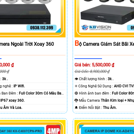
B
mera Ngoài Trời Xoay 360
Ộ Camera Giám Sát Bãi X
0,000 ₫
Giá bán: 5,500,000 ₫
,000 ₫
Giá Gốc: 8,900,000 ₫
 :
3k .
👁 Chất lượng hình :
3k .
🏆 Tích hợp công nghệ :
IP Wifi.
✳️ Công Nghệ Sử Dụng :
AHD CVI TVI
🌛 Khoảng Cách Ban Đêm :
Full Color 30m Có Màu Ban
🔴 Hình ảnh ban đêm :
Full Color 8
a
IP67 xoay 360.
🐉️ Mẫu Camera
Thân Kim loại + Nhự
u Âm Và Loa.
️🔔 Điểm Nỗi Bật :
Thu Âm.