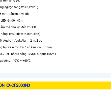
ng ánh sáng yếu
ống ngược sáng WDR(120dB)
.6 mm, góc nhìn 91 độ
 LED lên đến 40m
 cắm thẻ nhớ lên đến 256GB
 năng: IVS (Tripwire, Intrusion)
nối Audio in/out, Alarm 2 in/2 out
g bụi và nước IP67, vỏ kim loại + nhựa
DC/PoE ,hỗ trợ cổng 12vDC output 165mA.
oạt động: -40°C ~ +60°C
ION KX-CF2003N3