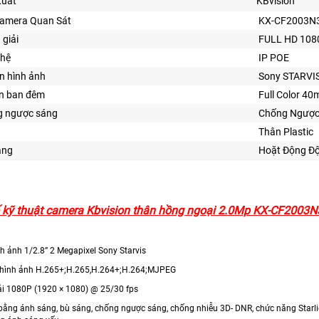
Xuất
KBvision
Camera Quan Sát
KX-CF2003N
 giải
FULL HD 108
hệ
IP POE
n hình ảnh
Sony STARVI
ìn ban đêm
Full Color 40
 ngược sáng
Chống Ngược
Thân Plastic
ăng
Hoặt Động Độ
kỹ thuật camera Kbvision thân hồng ngoại 2.0Mp KX-CF2003N
h ảnh 1/2.8” 2 Megapixel Sony Starvis
 hình ảnh H.265+;H.265,H.264+;H.264;MJPEG
ải 1080P (1920 × 1080) @ 25/30 fps
 bằng ánh sáng, bù sáng, chống ngược sáng, chống nhiễu 3D- DNR, chức năng Starl