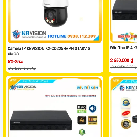
Đầu Thu IP 4 
Camera IP KBVISION KX-CD2257MPN STARVIS
CMOS
2,650,000 ₫
5%-35%
Giá Gốc: 3,730
Giá Gốc: Liên hệ