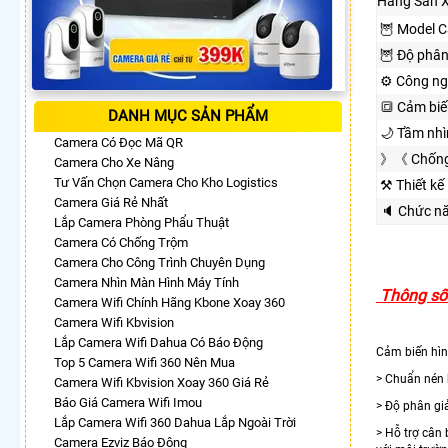
Hãng Sản 
🦉 Model 
🦉 Độ phân
⚙ Công ng
🔳 Cảm biế
DANH MỤC SẢN PHẨM
🌙 Tầm nh
Camera Có Đọc Mã QR
》《 Chống
Camera Cho Xe Nâng
Tư Vấn Chọn Camera Cho Kho Logistics
⚒ Thiết kế
Camera Giá Rẻ Nhất
🔈 Chức n
Lắp Camera Phòng Phẩu Thuật
Camera Có Chống Trộm
Camera Cho Công Trình Chuyên Dụng
Camera Nhìn Màn Hình Máy Tính
Thông số 
Camera Wifi Chính Hãng Kbone Xoay 360
Camera Wifi Kbvision
Lắp Camera Wifi Dahua Có Báo Động
Cảm biến hìn
Top 5 Camera Wifi 360 Nên Mua
> Chuẩn nén
Camera Wifi Kbvision Xoay 360 Giá Rẻ
Báo Giá Camera Wifi Imou
> Độ phân gi
Lắp Camera Wifi 360 Dahua Lắp Ngoài Trời
> Hỗ trợ cân
Camera Ezviz Báo Động