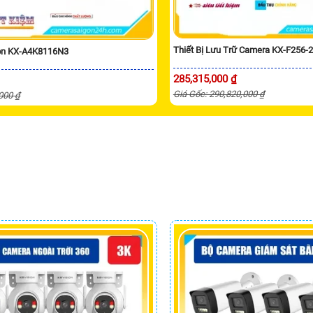
Thiết Bị Lưu Trữ Camera KX-F256-
ion KX-A4K8116N3
285,315,000 ₫
Giá Gốc: 290,820,000 ₫
,000 ₫