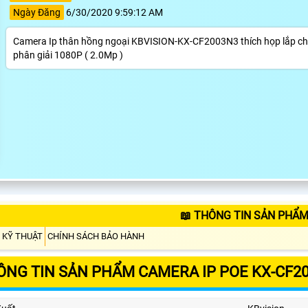
Ngày Đăng
6/30/2020 9:59:12 AM
Camera Ip thân hồng ngoại KBVISION-KX-CF2003N3 thích họp lắp cho 
phân giải 1080P ( 2.0Mp )
📖 THÔNG TIN SẢN PHẨM
 KỸ THUẬT
CHÍNH SÁCH BẢO HÀNH
ÔNG TIN SẢN PHẨM CAMERA IP POE KX-CF2