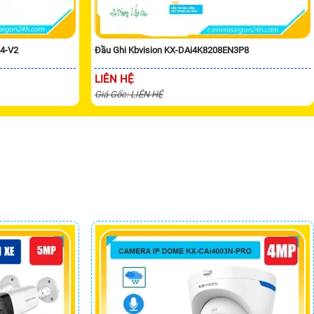
24-V2
Đầu Ghi Kbvision KX-DAi4K8208EN3P8
LIÊN HỆ
Giá Gốc: LIÊN HỆ