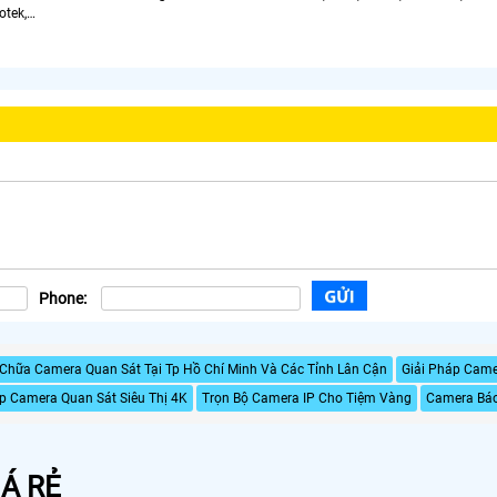
otek,…
Phone:
 Chữa Camera Quan Sát Tại Tp Hồ Chí Minh Và Các Tỉnh Lân Cận
Giải Pháp Came
p Camera Quan Sát Siêu Thị 4K
Trọn Bộ Camera IP Cho Tiệm Vàng
Camera Báo
Á RẺ