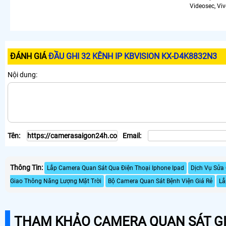
Videosec, Viv
ĐÁNH GIÁ
ĐẦU GHI 32 KÊNH IP KBVISION KX-D4K8832N3
Nội dung:
Tên:
Email:
Thông Tin:
Lắp Camera Quan Sát Qua Điện Thoại Iphone Ipad
Dịch Vụ Sửa
Giao Thông Năng Lượng Mặt Trời
Bộ Camera Quan Sát Bệnh Viện Giá Rẻ
Lắ
THAM KHẢO CAMERA QUAN SÁT GI