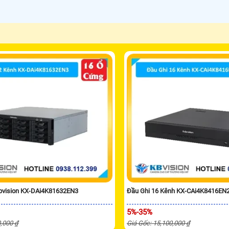
Kbvision KX-DAi4K81632EN3
Đầu Ghi 16 Kênh KX-CAi4K8416EN
5%-35%
0,000 ₫
Giá Gốc: 15,100,000 ₫