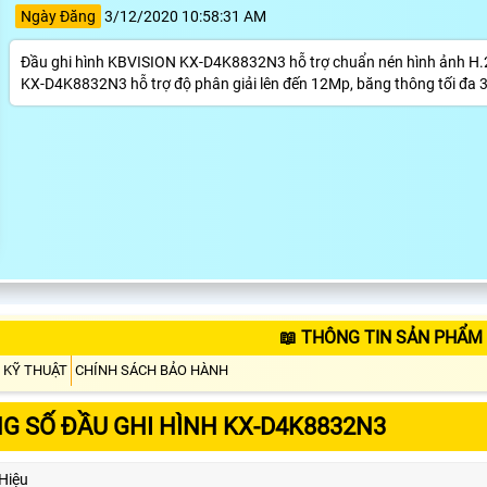
Ngày Đăng
3/12/2020 10:58:31 AM
Đầu ghi hình KBVISION KX-D4K8832N3 hỗ trợ chuẩn nén hình ảnh H.26
KX-D4K8832N3 hỗ trợ độ phân giải lên đến 12Mp, băng thông tối đa
📖 THÔNG TIN SẢN PHẨM
 KỸ THUẬT
CHÍNH SÁCH BẢO HÀNH
G SỐ ĐẦU GHI HÌNH KX-D4K8832N3
Hiệu