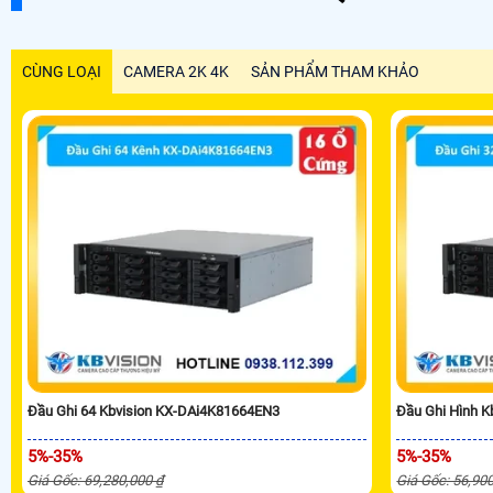
CÙNG LOẠI
CAMERA 2K 4K
SẢN PHẨM THAM KHẢO
Đầu Ghi 64 Kbvision KX-DAi4K81664EN3
Đầu Ghi Hình 
5%-35%
5%-35%
Giá Gốc: 69,280,000 ₫
Giá Gốc: 56,90