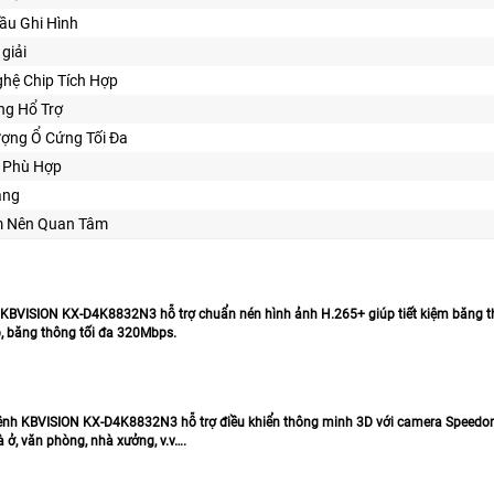
ầu Ghi Hình
giải
hệ Chip Tích Hợp
ng Hổ Trợ
ợng Ổ Cứng Tối Đa
Kế Phù Hợp
ăng
m Nên Quan Tâm
 KBVISION KX-D4K8832N3 hỗ trợ chuẩn nén hình ảnh H.265+ giúp tiết kiệm băng t
, băng thông tối đa 320Mbps.
ênh KBVISION KX-D4K8832N3 hỗ trợ điều khiển thông minh 3D với camera Speedome,
 ở, văn phòng, nhà xưởng, v.v….