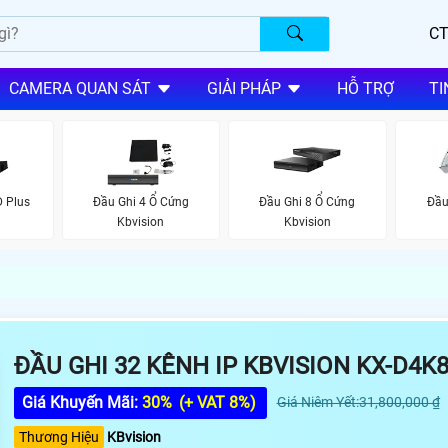
CT
CAMERA QUAN SÁT
GIẢI PHÁP
HỖ TRỢ
TI
D Plus
Đầu Ghi 4 Ổ Cứng
Đầu Ghi 8 Ổ Cứng
Đầu
Kbvision
Kbvision
ĐẦU GHI 32 KÊNH IP KBVISION KX-D4K
Giá Khuyến Mãi:
30%
(+ VAT 8%)
Giá Niêm Yết:31,800,000 ₫
Thương Hiệu
KBvision