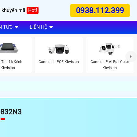
0938.112.399
 khuyến mãi
Hot!
N TỨC
LIÊN HỆ
 Thu 16 Kênh
Camera Ip POE Kbvision
Camera IP AI Full Color
Kbvision
Kbvision
8832N3