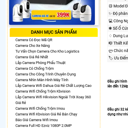
🔳 Model Đ
✨ Độ phân 
💻 Công Ng
❃ Số Ổ Cứ
DANH MỤC SẢN PHẨM
♢ Dung Lư
Camera Có Đọc Mã QR
🎼️ Thiết 
Camera Cho Xe Nâng
ლ Chức n
Tư Vấn Chọn Camera Cho Kho Logistics
Camera Giá Rẻ Nhất
🏷 Ưu Điể
Lắp Camera Phòng Phẩu Thuật
Camera Có Chống Trộm
Camera Cho Công Trình Chuyên Dụng
Camera Nhìn Màn Hình Máy Tính
Đầu ghi hình
Lắp Camera Wifi Dahua Giá Rẻ Chất Lượng Cao
lên đến 12Mp
Camera Wifi Chống Trộm Kbvision
Lắp Camera Wifi Hikvision Ngoài Trời Xoay 360
Giá Rẻ
Camera Wifi Chống Trộm Imou
Đầu ghi 32 k
Camera Wifi Kbvision Giá Rẻ Bán Chạy
dụng như nhà
Báo Giá Camera Wifi Imou
Camera Full HD Ezviz 1080P 2.0MP