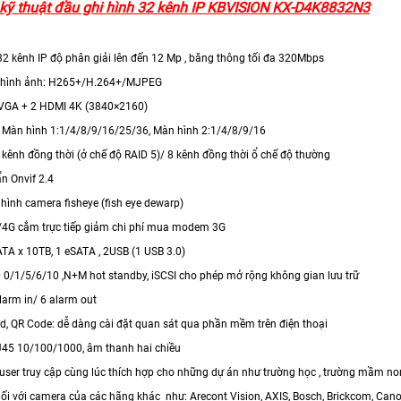
kỹ thuật đầu ghi hình 32 kênh IP KBVISION KX-D4K8832N3
32 kênh IP độ phân giải lên đến 12 Mp , băng thông tối đa 320Mbps
 hình ảnh: H265+/H.264+/MJPEG
 VGA + 2 HDMI 4K (3840×2160)
 : Màn hình 1:1/4/8/9/16/25/36, Màn hình 2:1/4/8/9/16
 kênh đồng thời (ở chế độ RAID 5)/ 8 kênh đồng thời ổ chế độ thường
n Onvif 2.4
 hình camera fisheye (fish eye dewarp)
4G cắm trực tiếp giảm chi phí mua modem 3G
ATA x 10TB, 1 eSATA , 2USB (1 USB 3.0)
D 0/1/5/6/10 ,N+M hot standby, iSCSI cho phép mở rộng không gian lưu trữ
larm in/ 6 alarm out
ud, QR Code: dễ dàng cài đặt quan sát qua phần mềm trên điện thoại
RJ45 10/100/1000, âm thanh hai chiều
 user truy cập cùng lúc thích hợp cho những dự án như trường học , trường mầm non
nối với camera của các hãng khác như: Arecont Vision, AXIS, Bosch, Brickcom, Cano