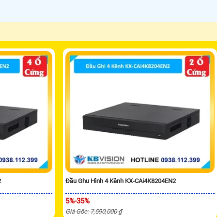
2
Đầu Ghu Hình 4 Kênh KX-CAi4K8204EN2
5%-35%
Giá Gốc: 7,590,000 ₫