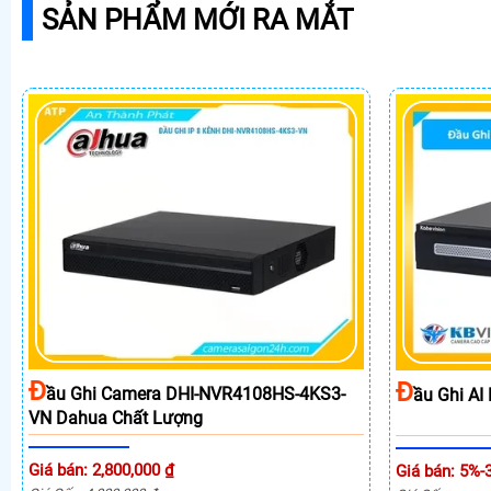
SẢN PHẨM MỚI RA MẮT
Đ
Đ
Ầu Ghi Camera DHI-NVR4108HS-4KS3-
Ầu Ghi A
VN Dahua Chất Lượng
Giá bán: 2,800,000 ₫
Giá bán: 5%-