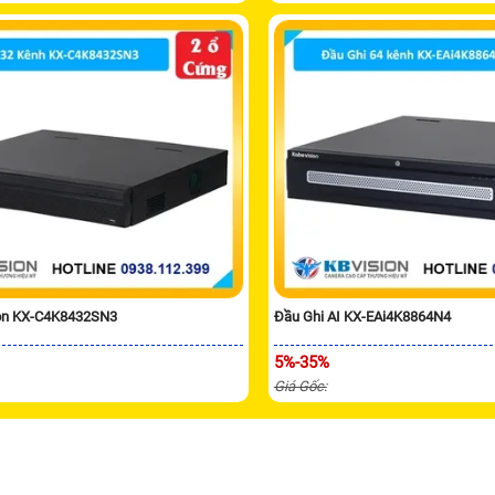
ion KX-C4K8432SN3
Đầu Ghi AI KX-EAi4K8864N4
5%-35%
Giá Gốc: