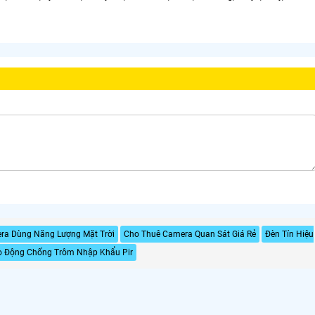
ra Dùng Năng Lượng Mặt Trời
Cho Thuê Camera Quan Sát Giá Rẻ
Đèn Tín Hiệu
 Động Chống Trôm Nhập Khẩu Pir