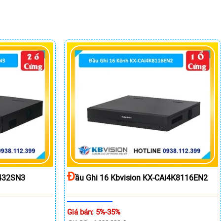
Đ
8432SN3
Ầu Ghi 16 Kbvision KX-CAi4K8116EN2
Giá bán: 5%-35%