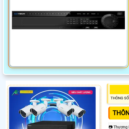
THÔNG SỐ
THÔN
📷 Thương 