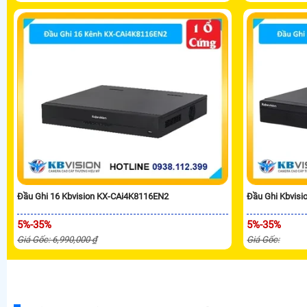
Đầu Ghi 16 Kbvision KX-CAi4K8116EN2
Đầu Ghi Kbvis
5%-35%
5%-35%
Giá Gốc: 6,990,000 ₫
Giá Gốc: