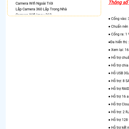
Thông số 
Camera Wifi Ngoài Trời
Lắp Camera 360 Lắp Trong Nhà
Camera Wifi Imou 360
● Cổng vào: 
Lắp Camera Chống Trộm 360
Camera Ip 360 Vantech
● Chuẩn nén
Lắp Camera 360 Có Chống Trộm
● Cổng ra: 1
Camera Dahua Xoay 360
●Đa hiển thị
Camera Wifi Kbvision Xoay 360 Giá Rẻ
Camera 360 Imou Báo Động
● Xem lại: 16
● Hỗ trợ chuẩ
LẮP CAMERA THEO NHU CẦU
● Hỗ trợ chia
Lắp Camera Văn Phòng Giá Rẻ
Lắp Camera Nhà Xưởng Giá Rẻ
● Hỗ USB 3G/
Lắp Camera Gia Đình Giá Rẻ
● Hỗ trợ: 8 S
Lắp Camera Kho Hàng Giá Rẻ
● Hỗ trợ RAI
Lắp Camera Cửa Hàng Giá Rẻ
Lắp Camera Wifi Giá Rẻ Chính Hãng
● Hỗ trợ 16 a
Lắp Camera Công Trình Giá Rẻ
● Hỗ trợ Clo
Camera 360 Giá Rẻ
● Hỗ trợ: 2 
● Hỗ trợ 128
● Hỗ trợ kết 