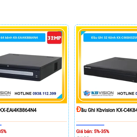
Đ
I KX-EAi4K8864N4
Ầu Ghi Kbvision KX-C4K
35%
Giá bán: 5%-35%