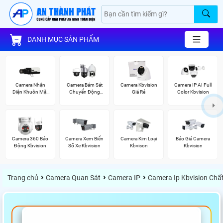
DANH MỤC SẢN PHẨM
Camera Nhận
Camera Bám Sát
Camera Kbvision
Camera IP AI Full
Diện Khuôn Mặt
Chuyển Động
Giá Rẻ
Color Kbvision
Kbvision
Kbvision
Camera 360 Báo
Camera Xem Biển
Camera Kim Loại
Báo Giá Camera
Động Kbvision
Số Xe Kbvision
Kbvison
Kbvision
›
›
›
Trang chủ
Camera Quan Sát
Camera IP
Camera Ip Kbvision Chấ