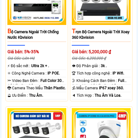
B
T
Ộ Camera Ngoài Trời Chống
Rọn Bộ Camera Ngoài Trời Xoay
Nước Kbvision
360 Kbvision
Giá bán: 5%-35%
Giá bán: 5,200,000 ₫
Giá Gốc: Liên Hệ
Giá Gốc: 6,200,000 ₫
️⚡ Độ sắc nét :
Ultra 2k + .
👁 Độ Phân giải :
3k .
⚛️ Công Nghệ Camera :
IP POE.
🏆 Tích hợp công nghệ :
IP Wifi.
🔦 Video Ban Đêm :
Full Color 30m
🌛 Khoảng Cách Ban Đêm :
Full
Có Màu Ban Ðêm.
Color 30m Có Màu Ban Ðêm.
🐉️ Camera Theo Mẫu
Thân Plastic.
🕉️ Mẫu Camera
IP67 xoay 360.
️🔮 Ưu Điểm :
Thu Âm.
️🔈 Tích Hợp :
Thu Âm Và Loa.