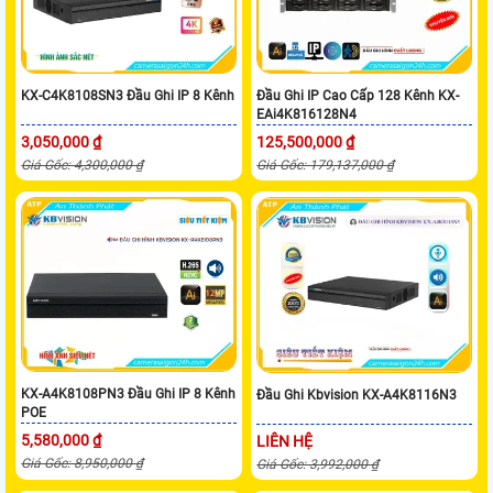
KX-C4K8108SN3 Đầu Ghi IP 8 Kênh
Đầu Ghi IP Cao Cấp 128 Kênh KX-
EAi4K816128N4
3,050,000 ₫
125,500,000 ₫
Giá Gốc: 4,300,000 ₫
Giá Gốc: 179,137,000 ₫
KX-A4K8108PN3 Đầu Ghi IP 8 Kênh
Đầu Ghi Kbvision KX-A4K8116N3
POE
5,580,000 ₫
LIÊN HỆ
Giá Gốc: 8,950,000 ₫
Giá Gốc: 3,992,000 ₫