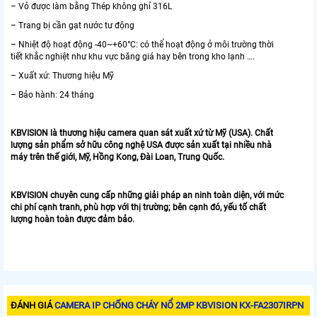
– Vỏ được làm bằng Thép không ghỉ 316L
– Trang bị cần gạt nước tư động
– Nhiệt độ hoạt động -40~+60°C: có thể hoạt động ở môi trường thời
tiết khắc nghiệt như khu vực băng giá hay bên trong kho lạnh ….
– Xuất xứ: Thương hiệu Mỹ
– Bảo hành: 24 tháng
KBVISION là thương hiệu camera quan sát xuất xứ từ Mỹ (USA). Chất
lượng sản phẩm sở hữu công nghệ USA được sản xuất tại nhiều nhà
máy trên thế giới, Mỹ, Hồng Kong, Đài Loan, Trung Quốc.
KBVISION chuyên cung cấp những giải pháp an ninh toàn diện, với mức
chi phí cạnh tranh, phù hợp với thị trường; bên cạnh đó, yếu tố chất
lượng hoàn toàn được đảm bảo.
ĐÁNH GIÁ
CAMERA IP CHỐNG CHÁY NỔ 2MP KBVISION KX-FA2307IRPN