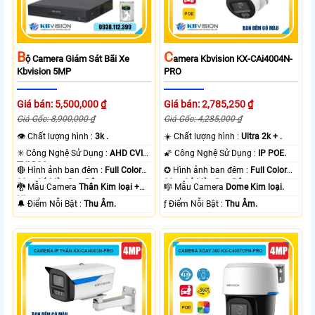
B
C
Ộ Camera Giám Sát Bãi Xe
Amera Kbvision KX-CAi4004N-
Kbvision 5MP
PRO
Giá bán: 5,500,000 ₫
Giá bán: 2,785,250 ₫
Giá Gốc: 8,900,000 ₫
Giá Gốc: 4,285,000 ₫
👁 Chất lượng hình :
3k .
☀️ Chất lượng hình :
Ultra 2k + .
✳️ Công Nghệ Sử Dụng :
AHD CVI
🌠 Công Nghệ Sử Dụng :
IP POE.
TVI BCS.
🔴 Hình ảnh ban đêm :
Full Color
✪ Hình ảnh ban đêm :
Full Color
80m Có Màu Ban Ðêm.
30m Có Màu Ban Ðêm.
🐉️ Mẫu Camera
Thân Kim loại +
🎼️ Mẫu Camera
Dome Kim loại.
Nhựa.
️🔔 Điểm Nỗi Bật :
Thu Âm.
️ƒ Điểm Nỗi Bật :
Thu Âm.