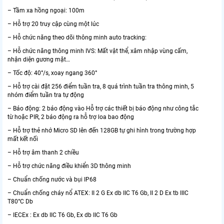
– Tầm xa hồng ngoại: 100m
– Hỗ trợ 20 truy cập cùng một lúc
– Hỗ chức năng theo dõi thông minh auto tracking:
– Hỗ chức năng thông minh IVS: Mất vật thể, xâm nhập vùng cấm,
nhận diện gương mặt…
– Tốc độ: 40°/s, xoay ngang 360°
– Hỗ trợ cài đặt 256 điểm tuần tra, 8 quá trình tuần tra thông minh, 5
nhóm điểm tuần tra tự động
– Báo động: 2 báo động vào Hỗ trợ các thiết bị báo động như công tắc
từ hoặc PIR, 2 báo động ra hỗ trợ loa bao động
– Hỗ trợ thẻ nhớ Micro SD lên đến 128GB tự ghi hình trong trường hợp
mất kết nối
– Hỗ trợ âm thanh 2 chiều
– Hỗ trợ chức năng điều khiển 3D thông minh
– Chuẩn chống nước và bụi IP68
– Chuẩn chống cháy nổ ATEX: II 2 G Ex db IIC T6 Gb, II 2 D Ex tb IIIC
T80°C Db
– IECEx : Ex db IIC T6 Gb, Ex db IIC T6 Gb