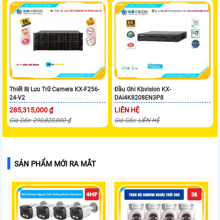
Thiết Bị Lưu Trữ Camera KX-F256-
Đầu Ghi Kbvision KX-
24-V2
DAi4K8208EN3P8
285,315,000 ₫
LIÊN HỆ
Giá Gốc: 290,820,000 ₫
Giá Gốc: LIÊN HỆ
SẢN PHẨM MỚI RA MẮT