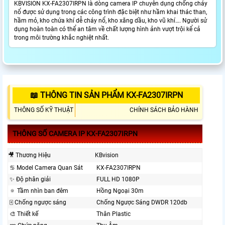
KBVISION KX-FA2307IRPN là dòng camera IP chuyên dụng chống cháy
nổ được sử dụng trong các công trình đặc biệt như hầm khai thác than,
hầm mỏ, kho chứa khí dễ cháy nổ, kho xăng dầu, kho vũ khí…. Người sử
dụng hoàn toàn có thể an tâm về chất lượng hình ảnh vượt trội kể cả
trong môi trường khắc nghiệt nhất.
📖 THÔNG TIN SẢN PHẨM KX-FA2307IRPN
THÔNG SỐ KỸ THUẬT
CHÍNH SÁCH BẢO HÀNH
THÔNG SỐ CAMERA IP KX-FA2307IRPN
🎥 Thương Hiệu
KBvision
♋ Model Camera Quan Sát
KX-FA2307IRPN
✨ Độ phân giải
FULL HD 1080P
🔅 Tầm nhìn ban đêm
Hồng Ngoại 30m
🀄 Chống ngược sáng
Chống Ngược Sáng DWDR 120db
🎨 Thiết kế
Thân Plastic