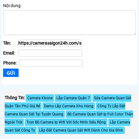
Nội dung:
Tên:
Email:
Phone:
Thông Tin:
Camera Kbone
Lắp Camera Quận 7
Sửa Camera Quan Sát
Quận Tân Phú Giá Rẻ
Demo Lắp Camera Kho Hàng
Công Ty Lắp Đặt
Camera Quan Sát Tại Tuyên Quang
Bộ Camera Quan Sát Ip Full Color Thân
Ngoài Trời
Trọn Bộ Camera Ip Wifi Với Góc Nhìn Siêu Rộng
Lắp Camera
Quan Sát Công Ty
Lắp Đặt Camera Quan Sát Wifi Dành Cho Gia Đình