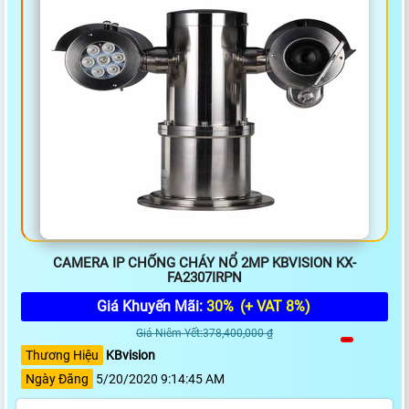
CAMERA IP CHỐNG CHÁY NỔ 2MP KBVISION KX-
FA2307IRPN
Giá Khuyến Mãi:
30%
(+ VAT 8%)
Giá Niêm Yết:378,400,000 ₫
Thương Hiệu
KBvision
Ngày Đăng
5/20/2020 9:14:45 AM