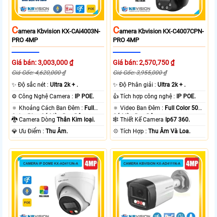
C
C
Amera Kbvision KX-CAi4003N-
Amera Kbvision KX-C4007CPN-
PRO 4MP
PRO 4MP
Giá bán: 3,003,000 ₫
Giá bán: 2,570,750 ₫
Giá Gốc: 4,620,000 ₫
Giá Gốc: 3,955,000 ₫
✨ Độ sắc nét :
Ultra 2k + .
✨ Độ Phân giải :
Ultra 2k + .
⚙ Công Nghệ Camera :
IP POE.
👍 Tích hợp công nghệ :
IP POE.
🔅 Khoảng Cách Ban Đêm :
Full
🔅 Video Ban Đêm :
Full Color 50m
Color 50m Có Màu Ban Ðêm.
Có Màu Ban Ðêm.
🐉️ Camera Dòng
Thân Kim loại.
🕸️ Thiết Kế Camera
Ip67 360.
️💎 Ưu Điểm :
Thu Âm.
️💠 Tích Hợp :
Thu Âm Và Loa.