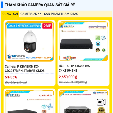
THAM KHẢO CAMERA QUAN SÁT GIÁ RẺ
CÙNG LOẠI
CAMERA 2K 4K
SẢN PHẨM THAM KHẢO
Đầu Thu IP 4 Kênh KX-
Camera IP KBVISION KX-
C4K8104SN3
CD2257MPN STARVIS CMOS
2,650,000 ₫
5%-35%
Giá Gốc: 3,730,000 ₫
Giá Gốc: Liên hệ