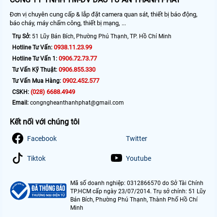
Đơn vị chuyên cung cấp & lắp đặt camera quan sát, thiết bị báo động,
báo cháy, máy chấm công, thiết bị mạng, ...
Trụ Sở:
51 Lũy Bán Bích, Phường Phú Thạnh, TP. Hồ Chí Minh
0938.11.23.99
Hotline Tư Vấn:
0906.72.73.77
Hotline Tư Vấn 1:
0906.855.330
Tư Vấn Kỹ Thuật:
0902.452.577
Tư Vấn Mua Hàng:
(028) 6688.4949
CSKH:
Email:
congngheanthanhphat@gmail.com
Kết nối với chúng tôi
Facebook
Twitter
Tiktok
Youtube
Mã số doanh nghiệp: 0312866570 do Sở Tài Chính
TP.HCM cấp ngày 23/07/2014. Trụ sở chính: 51 Lũy
Bán Bích, Phường Phú Thạnh, Thành Phố Hồ Chí
Minh