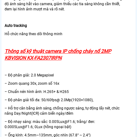
độ ánh sáng hắt vào camera, giảm thiểu các tia sáng không cần thiết,
đem lại hình ảnh mượt mà và rõ nét.
Auto tracking
Hỗ chức năng theo dõi thông minh
Thông số kỹ thuật camera IP chống cháy nổ 2MP
KBVISION KX-FA2307IRPN
– Độ phân giải: 2.0 Megapixel
– Zoom quang 30x, zoom số 16x
– Chuẩn nén hình ảnh: H.265+ & H265
– Độ phân giải tối đa: 50/60fps@ 2.0Mp(1920×1080),
– Hỗ trợ cân bằng ánh sáng, chống ngược sáng, tự động lấy nét, chức
năng Day/Night(ICR) cảm biến ngày/đêm
– Độ nhạy sáng: màu sắc: 0.005Lux@F1.6; trắng/ đen:
0.0005Lux@F1.6; 0Lux (hồng ngoại bật)
– Ống kính: 4.5mm~135mm, góc nhìn (67.8° ~ 2.4°)