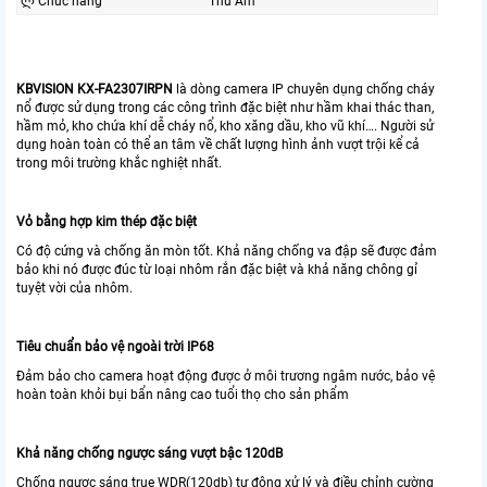
ლ Chức năng
Thu Âm
KBVISION KX-FA2307IRPN
là dòng camera IP chuyên dụng chống cháy
nổ được sử dụng trong các công trình đặc biệt như hầm khai thác than,
hầm mỏ, kho chứa khí dễ cháy nổ, kho xăng dầu, kho vũ khí…. Người sử
dụng hoàn toàn có thể an tâm về chất lượng hình ảnh vượt trội kể cả
trong môi trường khắc nghiệt nhất.
Vỏ bằng hợp kim thép đặc biệt
Có độ cứng và chống ăn mòn tốt. Khả năng chống va đập sẽ được đảm
bảo khi nó được đúc từ loại nhôm rắn đặc biệt và khả năng chông gỉ
tuyệt vời của nhôm.
Tiêu chuẩn bảo vệ ngoài trời IP68
Đảm bảo cho camera hoạt động được ở môi trương ngâm nước, bảo vệ
hoàn toàn khỏi bụi bẩn nâng cao tuổi thọ cho sản phẩm
Khả năng chống ngược sáng vượt bậc 120dB
Chống ngược sáng true WDR(120db) tự động xử lý và điều chỉnh cường