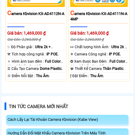
C
C
Amera Kbvision KX-AD4112N-A
Amera Kbvision KX-AD4111N-A
4MP
Giá bán: 1,469,000 ₫
Giá bán: 1,469,000 ₫
Giá Gốc: 2,260,000 ₫
Giá Gốc: 2,260,000 ₫
✨ Độ Phân giải :
Ultra 2k + .
️👀 Chất lượng hình Ảnh :
Ultra 2k +
.
⚒ Tích hợp công nghệ :
IP POE.
⚜️ Camera Công nghệ :
IP POE.
🔅 Hình ảnh ban đêm :
Full Color
❂ Xem Được Ban Đêm :
Full Color
30m Có Màu Ban Ðêm.
30m Có Màu Ban Ðêm.
♊ Cấu Tạo Camera
Dome Plastic.
💎 Thiết Kế Camera
Thân Plastic.
️💠 Điểm Nỗi Bật :
Thu Âm.
️ƒ Đặt Điểm :
Thu Âm.
TIN TỨC CAMERA MỚI NHẤT
Cách Lấy Lại Tài Khoản Camera Kbvision (Kabe View)
Hướng Dẫn Đổi Mật Khẩu Camera Kbvision Trên Máy Tính