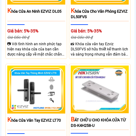
K
K
Hóa Cửa An Ninh EZVIZ DL05
Hóa Cửa Cho Văn Phòng EZVIZ
DL50FVS
Giá bán: 5%-35%
Giá bán: 5%-35%
Giá Gốc: 00 ₫
Giá Gốc: 00 ₫
📷 Với tình hình an ninh phức tạp
📸 Khóa cửa vân tay Ezviz
hiện nay khóa cửa của bạn cần
DL50FVS sở hữu thiết kế thanh lịch
được năng cấp về mặt chắc chắn
và sáng trọng nhưng vẫn đảm bảo
và công nghệ giúp đảm bảo an
sự chắc chắn với cùng nhiều
ninh và kiểm soát ra vào hiệu quả
phương thức mở cửa tiện lợi như
hơn. Với Khóa Cửa An Ninh EZVIZ
vân tay, mật khẩu, thẻ từ và điều
DL05 bạn sẽ sở hữu khóa cửa với 6
khiển từ xa qua app. Ezviz
hình thức mở khóa và nhiều chức
DL50FVS hỗ trợ quản lý người
năng an ninh như Cảnh báo phá
dùng cảnh báo an ninh và kiểm tra
hoại và kiểm soát ra vào từ xa
trạng thái khóa giúp kiểm soát ra
ngay trên điện thoại
vào từ xa qua app EZVIZ
B
K
ÁT CHỮ U CHO KHÓA CỬA TỪ
Hóa Cửa Vân Tay EZVIZ LT70
DS-K4H258-U