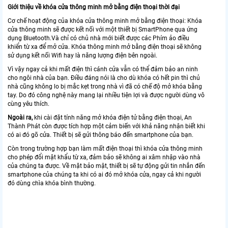
Giới thiệu về khóa cửa thông minh mở bằng điện thoại thời đại
Cơ chế hoạt động của khóa cửa thông minh mở bằng điện thoại: Khóa
cửa thông minh sẽ được kết nối với một thiết bị SmartPhone qua ứng
dụng Bluetooth.Và chỉ có chủ nhà mới biết được các Phím ảo điều
khiển từ xa để mở cửa. Khóa thông minh mở bằng điện thoại sẽ không
sử dụng kết nối Wifi hay là năng lượng điện bên ngoài.
Vì vậy ngay cả khi mất điện thì cánh cửa vẫn có thể đảm bảo an ninh
cho ngôi nhà của bạn. Điều đáng nói là cho dù khóa có hết pin thì chủ
nhà cũng không lo bị mắc kẹt trong nhà vì đã có chế độ mở khóa bằng
tay. Do đó công nghệ này mang lại nhiều tiện lợi và được người dùng vô
cùng yêu thích.
Ngoài ra,
khi cài đặt tính năng mở khóa điện tử bằng điện thoại, An
Thành Phát còn được tích hợp một cảm biến với khả năng nhận biết khi
có ai đó gõ cửa. Thiết bị sẽ gửi thông báo đến smartphone của bạn.
Còn trong trường hợp bạn làm mất điện thoại thì khóa cửa thông minh
cho phép đổi mật khẩu từ xa, đảm bảo sẽ không ai xâm nhập vào nhà
của chúng ta được. Về mặt bảo mật, thiết bị sẽ tự động gửi tin nhắn đến
smartphone của chúng ta khi có ai đó mở khóa cửa, ngay cả khi người
đó dùng chìa khóa bình thường.