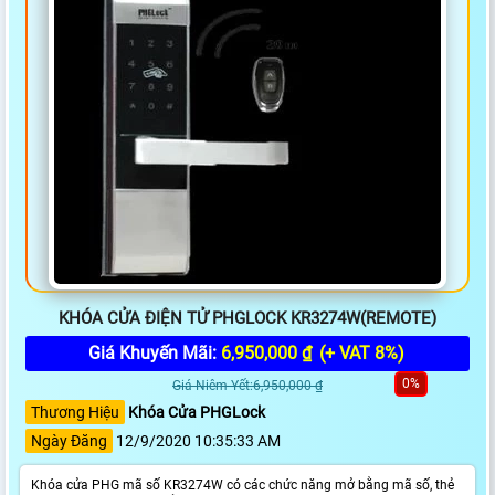
KHÓA CỬA ĐIỆN TỬ PHGLOCK KR3274W(REMOTE)
Giá Khuyến Mãi:
6,950,000 ₫
(+ VAT 8%)
0%
Giá Niêm Yết:6,950,000 ₫
Thương Hiệu
Khóa Cửa PHGLock
Ngày Đăng
12/9/2020 10:35:33 AM
Khóa cửa PHG mã số KR3274W có các chức năng mở bằng mã số, thẻ