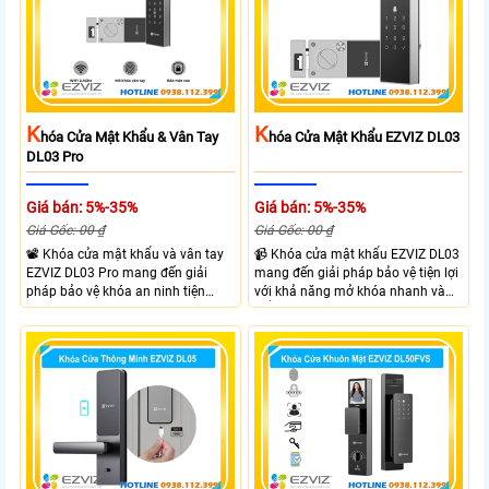
K
K
Hóa Cửa Mật Khẩu & Vân Tay
Hóa Cửa Mật Khẩu EZVIZ DL03
DL03 Pro
Giá bán: 5%-35%
Giá bán: 5%-35%
Giá Gốc: 00 ₫
Giá Gốc: 00 ₫
📽 Khóa cửa mật khẩu và vân tay
📹 Khóa cửa mật khẩu EZVIZ DL03
EZVIZ DL03 Pro mang đến giải
mang đến giải pháp bảo vệ tiện lợi
pháp bảo vệ khóa an ninh tiện
với khả năng mở khóa nhanh và
dụng và linh hoạt với nhiều hình
kiểm soát linh hoạt. Khóa cửa cửa
thưc mở khóa cùng với thiết kế gọn
EZVIZ kết nối trực tiếp với điện
gàng và chắc chắn. EZVIZ DL03
thoại qua APP EZVIZ hỗ trợ theo
Pro hỗ trợ mở khóa nhanh dễ sử
dõi và điều khiển khóa cửa từ xa
dụng phù hợp cho gia đình và văn
phù hợp cho nhà ở căn hộ hoặc
phòng giúp kiểm soát ra vào linh
văn phòng hiện đại.
hoạt.