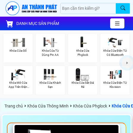
DANH MỤC SẢN PHẨM
Khóa Cửa Gổ
Khóa Cửa Từ
Khóa Cửa
Khóa Cửa Điện Tử
Dùng Pin AA
Phglock
Có Bluetooth
Khóa Mở Cửa
Khóa Cửa Khách
Khóa Cửa Sắt Giá
Khóa Cửa Điện Tử
App Trên Điện
Sạn
Rẻ
Kbvision
Thoại
›
›
›
Trang chủ
Khóa Cửa Thông Minh
Khóa Cửa Phglock
Khóa Cửa 