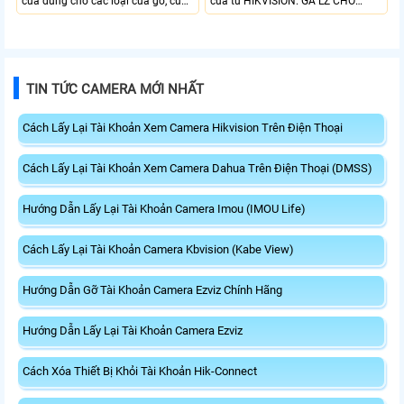
cửa dùng cho các loại cửa gỗ, cửa
cửa từ HIKVISION. GÁ LZ CHO
kính, cửa kim loại, cửa chống cháy
KHÓA ĐIỆN TỪ DS-K4H258-LZ
với chất liệu nhôm cao cấp có độ
được thiết kế chắc chắn, dùng cho
bền cao. Nhờ thiết kế nam châm,
khóa Hikvision DS-K4H258S/D.
KHÓA ĐIỆN TỪ CHO HIKVISION
BÁT LZ CHO KHÓA ĐIỆN TỪ DS-
DS-K4H258S có lực hút mạnh nên
K4H258-LZ phù hợp cửa ra vào,
TIN TỨC CAMERA MỚI NHẤT
không hề tác động đến cửa và
mở ra hướng về bên trong ở góc 90
không làm hư hại. Đảm bảo tính
độ
thẩm mĩ và công dụng sau khi lắp
Cách Lấy Lại Tài Khoản Xem Camera Hikvision Trên Điện Thoại
đặt.
Cách Lấy Lại Tài Khoản Xem Camera Dahua Trên Điện Thoại (DMSS)
Hướng Dẫn Lấy Lại Tài Khoản Camera Imou (IMOU Life)
Cách Lấy Lại Tài Khoản Camera Kbvision (Kabe View)
Hướng Dẫn Gỡ Tài Khoản Camera Ezviz Chính Hãng
Hướng Dẫn Lấy Lại Tài Khoản Camera Ezviz
Cách Xóa Thiết Bị Khỏi Tài Khoản Hik-Connect