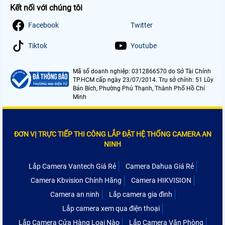
Kết nối với chúng tôi
Facebook
Twitter
Tiktok
Youtube
Mã số doanh nghiệp: 0312866570 do Sở Tài Chính
TP.HCM cấp ngày 23/07/2014. Trụ sở chính: 51 Lũy
Bán Bích, Phường Phú Thạnh, Thành Phố Hồ Chí
Minh
ĐƠN VỊ TRỰC TIẾP THI CÔNG LẮP ĐẶT HỆ THỐNG CAMERA AN
NINH
Lắp Camera Vantech Giá Rẻ
Camera Dahua Giá Rẻ
Camera Kbvision Chính Hãng
Camera HIKVISION
Camera an ninh
Lắp camera gia đình
Lắp camera xem qua điện thoại
Lắp Camera Cửa Hàng Loại Nào
Lắp Camera Văn Phòng