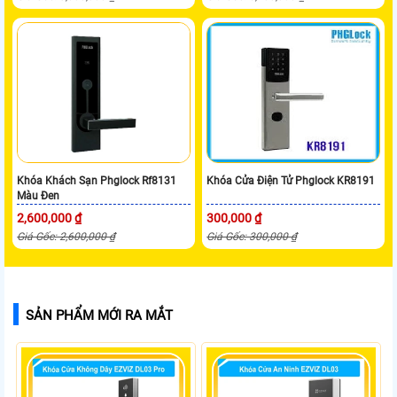
Khóa Khách Sạn Phglock Rf8131
Khóa Cửa Điện Tử Phglock KR8191
Màu Đen
2,600,000 ₫
300,000 ₫
Giá Gốc: 2,600,000 ₫
Giá Gốc: 300,000 ₫
SẢN PHẨM MỚI RA MẮT