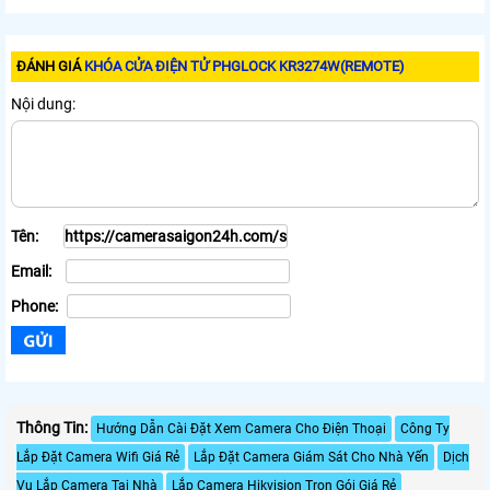
ĐÁNH GIÁ
KHÓA CỬA ĐIỆN TỬ PHGLOCK KR3274W(REMOTE)
Nội dung:
Tên:
Email:
Phone:
Thông Tin:
Hướng Dẫn Cài Đặt Xem Camera Cho Điện Thoại
Công Ty
Lắp Đặt Camera Wifi Giá Rẻ
Lắp Đặt Camera Giám Sát Cho Nhà Yến
Dịch
Vụ Lắp Camera Tại Nhà
Lắp Camera Hikvision Trọn Gói Giá Rẻ