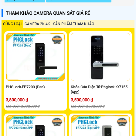
THAM KHẢO CAMERA QUAN SÁT GIÁ RẺ
CÙNG LOẠI
CAMERA 2K 4K
SẢN PHẨM THAM KHẢO
PHGLock-FP7203 (Đen)
Khóa Cửa Điện Tử Phglock Kr7155
[App]
3,800,000 ₫
3,500,000 ₫
Giá Gốc: 3,800,000 ₫
Giá Gốc: 3,500,000 ₫