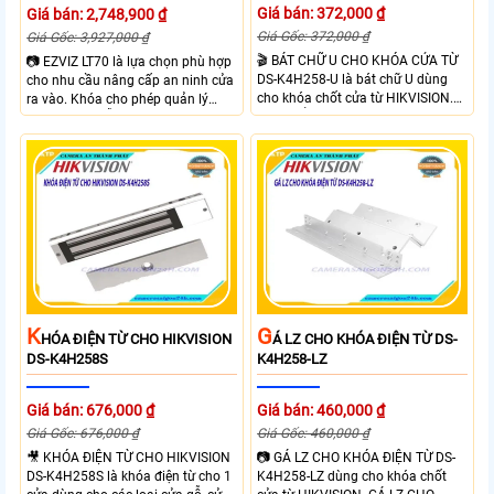
Giá bán: 372,000 ₫
Giá bán: 2,748,900 ₫
Giá Gốc: 372,000 ₫
Giá Gốc: 3,927,000 ₫
🎬 BÁT CHỮ U CHO KHÓA CỬA TỪ
📷 EZVIZ LT70 là lựa chọn phù hợp
DS-K4H258-U là bát chữ U dùng
cho nhu cầu nâng cấp an ninh cửa
cho khóa chốt cửa từ HIKVISION.
ra vào. Khóa cho phép quản lý
Sản phẩm được thiết kế chắc chắn,
người dùng dễ dàng theo dõi trạng
dùng cho khóa Hikvision SH-
thái hoạt động và hỗ trợ cảnh báo
K5H258S/D. BÁT CHỮ U CHO
thông minh qua điện thoại. Khóa
KHÓA CỬA TỪ DS-K4H258-U phù
cửa mang lại sự tiện lợi nhờ sự linh
hợp cửa ra vào, mở ra hướng về
hoạt trong cách sử dụng như vân
bên trong ở góc 90 độ.
tay, mật khẩu và thẻ từ đảm bảo
kiểm soát ra vào hiệu quả.
K
G
HÓA ĐIỆN TỪ CHO HIKVISION
Á LZ CHO KHÓA ĐIỆN TỪ DS-
DS-K4H258S
K4H258-LZ
Giá bán: 676,000 ₫
Giá bán: 460,000 ₫
Giá Gốc: 676,000 ₫
Giá Gốc: 460,000 ₫
🎥 KHÓA ĐIỆN TỪ CHO HIKVISION
📷 GÁ LZ CHO KHÓA ĐIỆN TỪ DS-
DS-K4H258S là khóa điện từ cho 1
K4H258-LZ dùng cho khóa chốt