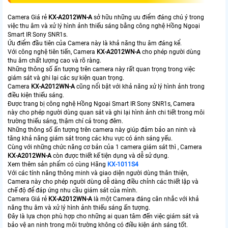
Camera Giá rẻ
KX-A2012WN-A
sở hữu những ưu điểm đáng chú ý trong
việc thu âm và xử lý hình ảnh thiếu sáng bằng công nghệ Hồng Ngoại
Smart IR Sony SNR1s.
Ứu điểm đầu tiên của Camera này là khả năng thu âm đáng kể.
Với công nghệ tiên tiến, Camera
KX-A2012WN-A
cho phép người dùng
thu âm chất lượng cao và rõ ràng.
Những thông số ấn tượng trên camera này rất quan trọng trong việc
giám sát và ghi lại các sự kiện quan trọng.
Camera
KX-A2012WN-A
cũng nổi bật với khả năng xử lý hình ảnh trong
điều kiện thiếu sáng.
Được trang bị công nghệ Hồng Ngoại Smart IR Sony SNR1s, Camera
này cho phép người dùng quan sát và ghi lại hình ảnh chi tiết trong môi
trường thiếu sáng, thậm chí cả trong đêm.
Những thông số ấn tượng trên camera này giúp đảm bảo an ninh và
tăng khả năng giám sát trong các khu vực có ánh sáng yếu.
Cùng với những chức năng cơ bản của 1 camera giám sát thì , Camera
KX-A2012WN-A
còn được thiết kế tiện dụng và dễ sử dụng.
Xem thêm sản phẩm có cùng Hãng
KX-1011S4
Với các tính năng thông minh và giao diện người dùng thân thiện,
Camera này cho phép người dùng dễ dàng điều chỉnh các thiết lập và
chế độ để đáp ứng nhu cầu giám sát của mình.
Camera Giá rẻ
KX-A2012WN-A
là một Camera đáng cân nhắc với khả
năng thu âm và xử lý hình ảnh thiếu sáng ấn tượng.
Đây là lựa chọn phù hợp cho những ai quan tâm đến việc giám sát và
bảo vệ an ninh trong môi trường không có điều kiện ánh sáng tốt.