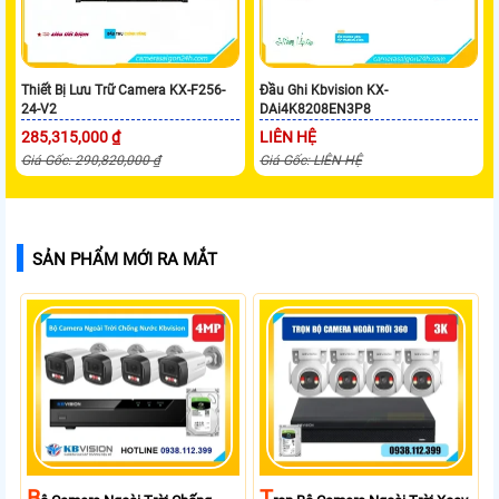
Thiết Bị Lưu Trữ Camera KX-F256-
Đầu Ghi Kbvision KX-
24-V2
DAi4K8208EN3P8
285,315,000 ₫
LIÊN HỆ
Giá Gốc: 290,820,000 ₫
Giá Gốc: LIÊN HỆ
SẢN PHẨM MỚI RA MẮT
B
T