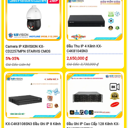
Đầu Thu IP 4 Kênh KX-
Camera IP KBVISION KX-
C4K8104SN3
CD2257MPN STARVIS CMOS
2,650,000 ₫
5%-35%
Giá Gốc: 3,730,000 ₫
Giá Gốc: Liên hệ
KX-C4K8108SN3 Đầu Ghi IP 8 Kênh
Đầu Ghi IP Cao Cấp 128 Kênh KX-