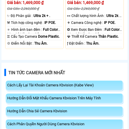
Giá bán: 1,469,000 ₫
Giá bán: 1,469,000 ₫
Giá Gốc: 2,260,000 ₫
Giá Gốc: 2,260,000 ₫
✨ Độ Phân giải :
Ultra 2k + .
️👀 Chất lượng hình Ảnh :
Ultra 2k +
.
⚒ Tích hợp công nghệ :
IP POE.
⚜️ Camera Công nghệ :
IP POE.
🔅 Hình ảnh ban đêm :
Full Color
❂ Xem Được Ban Đêm :
Full Color
30m Có Màu Ban Ðêm.
30m Có Màu Ban Ðêm.
♊ Cấu Tạo Camera
Dome Plastic.
💎 Thiết Kế Camera
Thân Plastic.
️💠 Điểm Nỗi Bật :
Thu Âm.
️ƒ Đặt Điểm :
Thu Âm.
TIN TỨC CAMERA MỚI NHẤT
Cách Lấy Lại Tài Khoản Camera Kbvision (Kabe View)
Hướng Dẫn Đổi Mật Khẩu Camera Kbvision Trên Máy Tính
Hướng Dẫn Chia Sẻ Camera Kbvision
Cách Phân Quyền Người Dùng Camera Kbvision