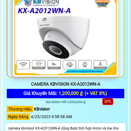
CAMERA KBVISION KX-A2012WN-A
Giá Khuyến Mãi:
1,200,000 ₫
(+ VAT 8%)
20%
Giá Niêm Yết:1,500,000 ₫
Thương Hiệu
KBvision
Ngày Đăng
4/25/2023 9:58:58 AM
camera kbvision KX-A2012WN-A cũng được tích hợp micro và loa cho