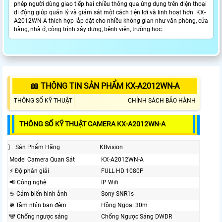
phép người dùng giao tiếp hai chiều thông qua ứng dụng trên điện thoại
di động giúp quản lý và giám sát một cách tiện lợi và linh hoạt hơn. KX-
A2012WN-A thích hợp lắp đặt cho nhiều không gian như văn phòng, cửa
hàng, nhà ở, công trình xây dựng, bệnh viện, trường học.
📖 THÔNG TIN SẢN PHẨM KX-A2012WN-A
THÔNG SỐ KỸ THUẬT
CHÍNH SÁCH BẢO HÀNH
THÔNG SỐ KỸ THUẬT CAMERA KX-A2012WN-A
〙 Sản Phẩm Hãng
KBvision
Model Camera Quan Sát
KX-A2012WN-A
️⚡ Độ phân giải
FULL HD 1080P
📢 Công nghệ
IP Wifi
♋ Cảm biến hình ảnh
Sony SNR1s
❃ Tầm nhìn ban đêm
Hồng Ngoại 30m
🕎 Chống ngược sáng
Chống Ngược Sáng DWDR