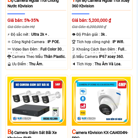
Ộ Camera Ngoài Trời Chống
Rọn Bộ Camera Ngoài Trời Xoay
Nước Kbvision
360 Kbvision
Giá bán: 5%-35%
Giá bán: 5,200,000 ₫
Giá Gốc: Liên Hệ
Giá Gốc: 6,200,000 ₫
️⚡ Độ sắc nét :
Ultra 2k + .
👁 Độ Phân giải :
3k .
⚛️ Công Nghệ Camera :
IP POE.
🏆 Tích hợp công nghệ :
IP Wifi.
🔦 Video Ban Đêm :
Full Color 30m
🌛 Khoảng Cách Ban Đêm :
Full
Có Màu Ban Ðêm.
Color 30m Có Màu Ban Ðêm.
🐉️ Camera Theo Mẫu
Thân Plastic.
🕉️ Mẫu Camera
IP67 xoay 360.
️🔮 Ưu Điểm :
Thu Âm.
️🔈 Tích Hợp :
Thu Âm Và Loa.
B
C
Ộ Camera Giám Sát Bãi Xe
Amera Kbvision KX-CAi4004N-