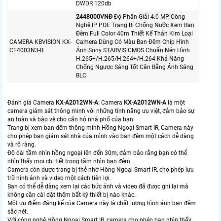
DWDR 120db
2448000VNÐ
Độ Phân Giải 4.0 MP Công
Nghệ IP POE Trang Bị Chống Nước Xem Ban
Đêm Full Color 40m Thiết Kế Thân Kim Loại
CAMERA KBVISION KX-
Camera Dùng Có Màu Ban Đêm Chip Hình
CF4003N3-B
Ảnh Sony STARVIS CMOS Chuẩn Nén Hình
H.265+/H.265/H.264+/H.264 Khả Năng
Chống Ngược Sáng Tốt Cân Bằng Ánh Sáng
BLC
Đánh giá Camera
KX-A2012WN-A
: Camera
KX-A2012WN-A
là một
camera giám sát thông minh với những tính năng ưu việt, đảm bảo sự
an toàn và bảo vệ cho căn hộ nhà phố của bạn.
Trang bị xem ban đêm thông minh Hồng Ngoại Smart IR, Camera này
cho phép bạn giám sát nhà của mình vào ban đêm một cách dễ dàng
và rõ ràng.
Độ dài tầm nhìn hồng ngoại lên đến 30m, đảm bảo rằng bạn có thể
nhìn thấy mọi chi tiết trong tầm nhìn ban đêm.
Camera còn được trang bị thẻ nhớ Hông Ngoại Smart IR, cho phép lưu
trữ hình ảnh và video một cách tiện lợi.
Bạn có thể dễ dàng xem lại các bức ảnh và video đã được ghi lại mà
không cần cài đặt thêm bất kỳ thiết bị nào khác.
Một ưu điểm đáng kể của Camera này là chất lượng hình ảnh ban đêm
sắc nét.
Với công nghệ Hồng Ngoại Smart IR, camera cho phép bạn nhìn thấy