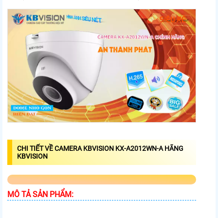
CHI TIẾT VỀ CAMERA KBVISION KX-A2012WN-A HÃNG
KBVISION
MÔ TẢ SẢN PHẨM: