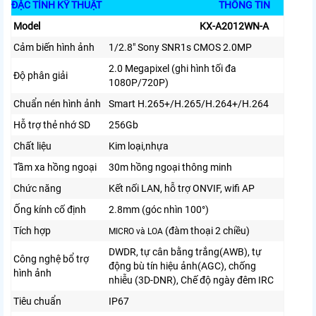
ĐẶC TÍNH KỸ THUẬT
THÔNG TIN
Model
KX-A2012WN-A
Cảm biến hình ảnh
1/2.8″ Sony SNR1s CMOS 2.0MP
2.0 Megapixel (ghi hình tối đa
Độ phân giải
1080P/720P)
Chuẩn nén hình ảnh
Smart H.265+/H.265/H.264+/H.264
Hỗ trợ thẻ nhớ SD
256Gb
Chất liệu
Kim loại,nhựa
Tầm xa hồng ngoại
30m hồng ngoại thông minh
Chức năng
Kết nối LAN, hỗ trợ ONVIF, wifi AP
Ống kính cố định
2.8mm (góc nhìn 100°)
Tích hợp
(đàm thoại 2 chiều)
MICRO và LOA
DWDR, tự cân bằng trắng(AWB), tự
Công nghệ bổ trợ
động bù tín hiệu ảnh(AGC), chống
hình ảnh
nhiễu (3D-DNR), Chế độ ngày đêm IRC
Tiêu chuẩn
IP67