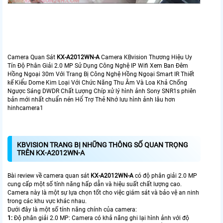
Camera Quan Sát
KX-A2012WN-A
Camera KBvision Thương Hiệu Uy
Tín Độ Phân Giải 2.0 MP Sử Dụng Công Nghệ IP Wifi Xem Ban Đêm
Hồng Ngoại 30m Với Trang Bị Công Nghệ Hồng Ngoại Smart IR Thiết
kế Kiểu Dome Kim Loại Với Chức Năng Thu Âm Và Loa Khả Chống
Ngược Sáng DWDR Chất Lượng Chíp xử lý hình ảnh Sony SNR1s phiên
bản mới nhất chuẩn nén Hổ Trợ Thẻ Nhớ lưu hình ảnh lâu hơn
hinhcamera1
KBVISION TRANG BỊ NHỮNG THÔNG SỐ QUAN TRỌNG
TRÊN KX-A2012WN-A
Bài review về camera quan sát
KX-A2012WN-A
có độ phân giải 2.0 MP
cung cấp một số tính năng hấp dẫn và hiệu suất chất lượng cao.
Camera này là một sự lựa chọn tốt cho việc giám sát và bảo vệ an ninh
trong các khu vực khác nhau.
Dưới đây là một số tính năng chính của camera:
1:
Độ phân giải 2.0 MP: Camera có khả năng ghi lại hình ảnh với độ