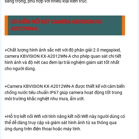
sang trọng, phù hợp với nhiều loại kiến trúc.
ƯU ĐIỂM NỔI BẬT CAMERA KBVISION KX-
A2012WN-A:
+Chất lượng hình ảnh sắc nét với độ phân giải 2.0 megapixel,
camera KBVISION KX-A2012WN-A cho phép quan sát chi tiết
hình ảnh và độ nét cao đem lại trải nghiệm giám sát tốt nhất
cho người dùng.
+Camera KBVISION KX-A2012WN-A được thiết kế với cảm biến
chống nước tiêu chuẩn IP67 giúp camera hoạt động tốt trong
môi trường khắc nghiệt như mưa, ẩm ướt.
+Hỗ trợ kết nối Wifi với tính năng kết nối Wifi này người dùng có
thể dễ dàng truy cập và giám sát hình ảnh từ xa thông qua
ứng dụng trên điện thoại hoặc máy tính.