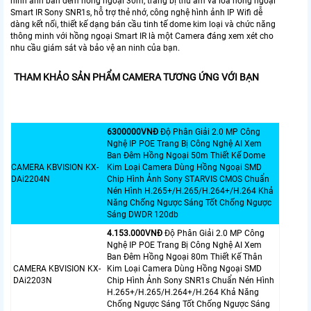
hình ảnh ban đêm hồng ngoại 30m, trang bị thu âm và loa hồng ngoại
Smart IR Sony SNR1s, hỗ trợ thẻ nhớ, công nghệ hình ảnh IP Wifi dễ
dàng kết nối, thiết kế dạng bán cầu tinh tế dome kim loại và chức năng
thông minh với hồng ngoại Smart IR là một Camera đáng xem xét cho
nhu cầu giám sát và bảo vệ an ninh của bạn.
THAM KHẢO SẢN PHẨM CAMERA TƯƠNG ỨNG VỚI BẠN
6300000VNÐ
Độ Phân Giải 2.0 MP Công
Nghệ IP POE Trang Bị Công Nghệ AI Xem
Ban Đêm Hồng Ngoại 50m Thiết Kế Dome
CAMERA KBVISION KX-
Kim Loại Camera Dùng Hồng Ngoại SMD
DAi2204N
Chip Hình Ảnh Sony STARVIS CMOS Chuẩn
Nén Hình H.265+/H.265/H.264+/H.264 Khả
Năng Chống Ngược Sáng Tốt Chống Ngược
Sáng DWDR 120db
4.153.000VNÐ
Độ Phân Giải 2.0 MP Công
Nghệ IP POE Trang Bị Công Nghệ AI Xem
Ban Đêm Hồng Ngoại 80m Thiết Kế Thân
CAMERA KBVISION KX-
Kim Loại Camera Dùng Hồng Ngoại SMD
DAi2203N
Chip Hình Ảnh Sony SNR1s Chuẩn Nén Hình
H.265+/H.265/H.264+/H.264 Khả Năng
Chống Ngược Sáng Tốt Chống Ngược Sáng