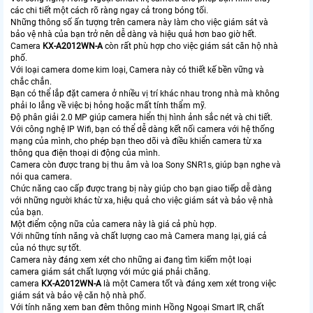
các chi tiết một cách rõ ràng ngay cả trong bóng tối.
Những thông số ấn tượng trên camera này làm cho việc giám sát và
bảo vệ nhà của bạn trở nên dễ dàng và hiệu quả hơn bao giờ hết.
Camera
KX-A2012WN-A
còn rất phù hợp cho việc giám sát căn hộ nhà
phố.
Với loại camera dome kim loại, Camera này có thiết kế bền vững và
chắc chắn.
Bạn có thể lắp đặt camera ở nhiều vị trí khác nhau trong nhà mà không
phải lo lắng về việc bị hỏng hoặc mất tính thẩm mỹ.
Độ phân giải 2.0 MP giúp camera hiển thị hình ảnh sắc nét và chi tiết.
Với công nghệ IP Wifi, bạn có thể dễ dàng kết nối camera với hệ thống
mạng của mình, cho phép bạn theo dõi và điều khiển camera từ xa
thông qua điện thoại di động của mình.
Camera còn được trang bị thu âm và loa Sony SNR1s, giúp bạn nghe và
nói qua camera.
Chức năng cao cấp được trang bị này giúp cho bạn giao tiếp dễ dàng
với những người khác từ xa, hiệu quả cho việc giám sát và bảo vệ nhà
của bạn.
Một điểm cộng nữa của camera này là giá cả phù hợp.
Với những tính năng và chất lượng cao mà Camera mang lại, giá cả
của nó thực sự tốt.
Camera này đáng xem xét cho những ai đang tìm kiếm một loại
camera giám sát chất lượng với mức giá phải chăng.
camera
KX-A2012WN-A
là một Camera tốt và đáng xem xét trong việc
giám sát và bảo vệ căn hộ nhà phố.
Với tính năng xem ban đêm thông minh Hồng Ngoại Smart IR, chất