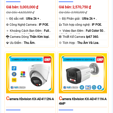
Giá bán: 3,003,000 ₫
Giá bán: 2,570,750 ₫
Giá Gốc: 4,620,000 ₫
Giá Gốc: 3,955,000 ₫
✨ Độ sắc nét :
Ultra 2k + .
✨ Độ Phân giải :
Ultra 2k + .
⚙ Công Nghệ Camera :
IP POE.
👍 Tích hợp công nghệ :
IP POE.
🔅 Khoảng Cách Ban Đêm :
Full
🔅 Video Ban Đêm :
Full Color 50m
Color 50m Có Màu Ban Ðêm.
Có Màu Ban Ðêm.
🐉️ Camera Dòng
Thân Kim loại.
🕸️ Thiết Kế Camera
Ip67 360.
️💎 Ưu Điểm :
Thu Âm.
️💠 Tích Hợp :
Thu Âm Và Loa.
C
C
Amera Kbvision KX-AD4112N-A
Amera Kbvision KX-AD4111N-A
4MP