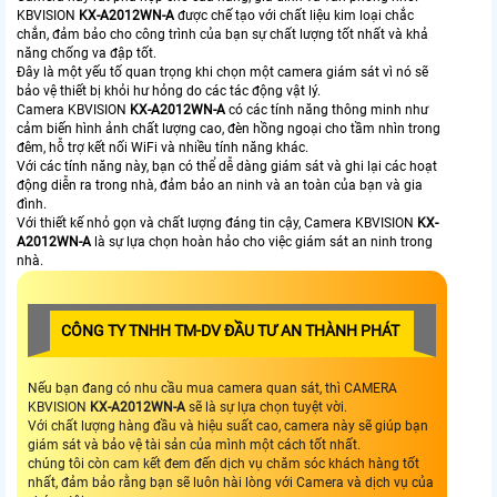
KBVISION
KX-A2012WN-A
được chế tạo với chất liệu kim loại chắc
chắn, đảm bảo cho công trình của bạn sự chất lượng tốt nhất và khả
năng chống va đập tốt.
Đây là một yếu tố quan trọng khi chọn một camera giám sát vì nó sẽ
bảo vệ thiết bị khỏi hư hỏng do các tác động vật lý.
Camera KBVISION
KX-A2012WN-A
có các tính năng thông minh như
cảm biến hình ảnh chất lượng cao, đèn hồng ngoại cho tầm nhìn trong
đêm, hỗ trợ kết nối WiFi và nhiều tính năng khác.
Với các tính năng này, bạn có thể dễ dàng giám sát và ghi lại các hoạt
động diễn ra trong nhà, đảm bảo an ninh và an toàn của bạn và gia
đình.
Với thiết kế nhỏ gọn và chất lượng đáng tin cậy, Camera KBVISION
KX-
A2012WN-A
là sự lựa chọn hoàn hảo cho việc giám sát an ninh trong
nhà.
CÔNG TY TNHH TM-DV ĐẦU TƯ AN THÀNH PHÁT
Nếu bạn đang có nhu cầu mua camera quan sát, thì CAMERA
KBVISION
KX-A2012WN-A
sẽ là sự lựa chọn tuyệt vời.
Với chất lượng hàng đầu và hiệu suất cao, camera này sẽ giúp bạn
giám sát và bảo vệ tài sản của mình một cách tốt nhất.
chúng tôi còn cam kết đem đến dịch vụ chăm sóc khách hàng tốt
nhất, đảm bảo rằng bạn sẽ luôn hài lòng với Camera và dịch vụ của