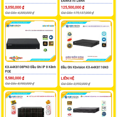
EAi4K816128N4
3,050,000 ₫
125,500,000 ₫
Giá Gốc: 4,300,000 ₫
Giá Gốc: 179,137,000 ₫
KX-A4K8108PN3 Đầu Ghi IP 8 Kênh
Đầu Ghi Kbvision KX-A4K8116N3
POE
5,580,000 ₫
LIÊN HỆ
Giá Gốc: 8,950,000 ₫
Giá Gốc: 3,992,000 ₫