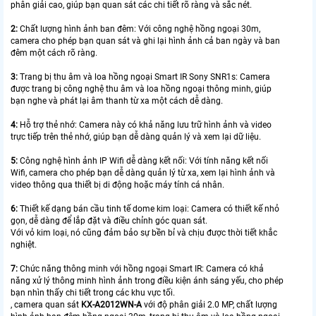
phân giải cao, giúp bạn quan sát các chi tiết rõ ràng và sắc nét.
2:
Chất lượng hình ảnh ban đêm: Với công nghệ hồng ngoại 30m,
camera cho phép bạn quan sát và ghi lại hình ảnh cả ban ngày và ban
đêm một cách rõ ràng.
3:
Trang bị thu âm và loa hồng ngoại Smart IR Sony SNR1s: Camera
được trang bị công nghệ thu âm và loa hồng ngoại thông minh, giúp
bạn nghe và phát lại âm thanh từ xa một cách dễ dàng.
4:
Hỗ trợ thẻ nhớ: Camera này có khả năng lưu trữ hình ảnh và video
trực tiếp trên thẻ nhớ, giúp bạn dễ dàng quản lý và xem lại dữ liệu.
5:
Công nghệ hình ảnh IP Wifi dễ dàng kết nối: Với tính năng kết nối
Wifi, camera cho phép bạn dễ dàng quản lý từ xa, xem lại hình ảnh và
video thông qua thiết bị di động hoặc máy tính cá nhân.
6:
Thiết kế dạng bán cầu tinh tế dome kim loại: Camera có thiết kế nhỏ
gọn, dễ dàng để lắp đặt và điều chỉnh góc quan sát.
Với vỏ kim loại, nó cũng đảm bảo sự bền bỉ và chịu được thời tiết khắc
nghiệt.
7:
Chức năng thông minh với hồng ngoại Smart IR: Camera có khả
năng xử lý thông minh hình ảnh trong điều kiện ánh sáng yếu, cho phép
bạn nhìn thấy chi tiết trong các khu vực tối.
, camera quan sát
KX-A2012WN-A
với độ phân giải 2.0 MP, chất lượng