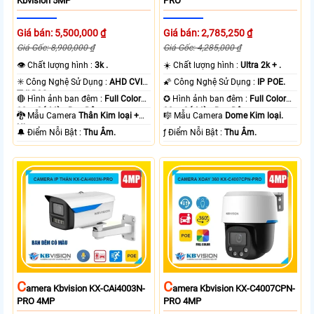
Kbvision 5MP
PRO
Giá bán: 5,500,000 ₫
Giá bán: 2,785,250 ₫
Giá Gốc: 8,900,000 ₫
Giá Gốc: 4,285,000 ₫
👁 Chất lượng hình :
3k .
☀️ Chất lượng hình :
Ultra 2k + .
✳️ Công Nghệ Sử Dụng :
AHD CVI
🌠 Công Nghệ Sử Dụng :
IP POE.
TVI BCS.
🔴 Hình ảnh ban đêm :
Full Color
✪ Hình ảnh ban đêm :
Full Color
80m Có Màu Ban Ðêm.
30m Có Màu Ban Ðêm.
🐉️ Mẫu Camera
Thân Kim loại +
🎼️ Mẫu Camera
Dome Kim loại.
Nhựa.
️🔔 Điểm Nỗi Bật :
Thu Âm.
️ƒ Điểm Nỗi Bật :
Thu Âm.
C
C
Amera Kbvision KX-CAi4003N-
Amera Kbvision KX-C4007CPN-
PRO 4MP
PRO 4MP