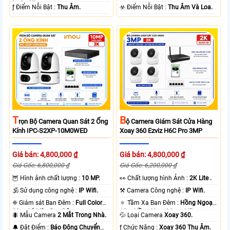
loại + Nhựa.
️ƒ Điểm Nỗi Bật :
Thu Âm.
️☣️ Điểm Nỗi Bật :
Thu Âm Và Loa.
T
B
Rọn Bộ Camera Quan Sát 2 Ống
Ộ Camera Giám Sát Cửa Hàng
Kính IPC-S2XP-10M0WED
Xoay 360 Ezviz H6C Pro 3MP
Giá bán: 4,800,000 ₫
Giá bán: 4,800,000 ₫
Giá Gốc: 6,800,000 ₫
Giá Gốc: 6,200,000 ₫
🦉 Hình ảnh chất lượng :
10 MP.
️👀 Chất lượng hình Ảnh :
2K Lite .
🕉️ Sử dụng công nghệ :
IP Wifi.
⚒ Camera Công nghệ :
IP Wifi.
❈ Giám sát Ban Đêm :
Full Color
🔅 Tầm Xa Ban Đêm :
Hồng Ngoại
20m Có Màu Ban Ðêm.
10m Hồng Ngoại Smart IR.
🐜 Mẫu Camera
2 Mắt Trong Nhà.
💦 Loại Camera
Xoay 360.
️🔔 Đặt Điểm :
Báo Động Chuyển
️ƒ Chức Năng :
Xoay 360 Thu Âm.