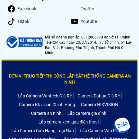
Facebook
Twitter
Tiktok
Youtube
Mã số doanh nghiệp: 0312866570 do Sở Tài Chính
TP.HCM cấp ngày 23/07/2014. Trụ sở chính: 51 Lũy
Bán Bích, Phường Phú Thạnh, Thành Phố Hồ Chí
Minh
ĐƠN VỊ TRỰC TIẾP THI CÔNG LẮP ĐẶT HỆ THỐNG CAMERA AN
NINH
Lắp Camera Vantech Giá Rẻ
Camera Dahua Giá Rẻ
Camera Kbvision Chính Hãng
Camera HIKVISION
Camera an ninh
Lắp camera gia đình
Lắp camera xem qua điện thoại
Lắp Camera Cửa Hàng Loại Nào
Lắp Camera Văn Phòng