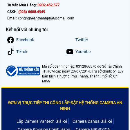
0902.452.577
Tư Vấn Mua Hàng:
(028) 6688.4949
CSKH:
Email:
congngheanthanhphat@gmail.com
Kết nối với chúng tôi
Facebook
Twitter
Tiktok
Youtube
Mã số doanh nghiệp: 0312866570 do Sở Tài Chính
TP.HCM cấp ngày 23/07/2014. Trụ sở chính: 51 Lũy
Bán Bích, Phường Phú Thạnh, Thành Phố Hồ Chí
Minh
ĐƠN VỊ TRỰC TIẾP THI CÔNG LẮP ĐẶT HỆ THỐNG CAMERA AN
NINH
Lắp Camera Vantech Giá Rẻ
Camera Dahua Giá Rẻ
Camera Kbvision Chính Hãng
Camera HIKVISION