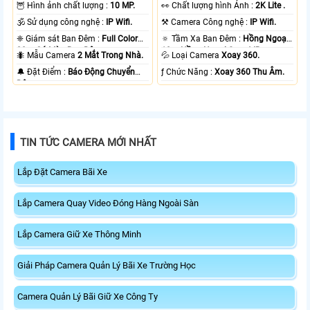
🦉 Hình ảnh chất lượng :
10 MP.
️👀 Chất lượng hình Ảnh :
2K Lite .
🕉️ Sử dụng công nghệ :
IP Wifi.
⚒ Camera Công nghệ :
IP Wifi.
❈ Giám sát Ban Đêm :
Full Color
🔅 Tầm Xa Ban Đêm :
Hồng Ngoại
20m Có Màu Ban Ðêm.
10m Hồng Ngoại Smart IR.
🐜 Mẫu Camera
2 Mắt Trong Nhà.
💦 Loại Camera
Xoay 360.
️🔔 Đặt Điểm :
Báo Động Chuyển
️ƒ Chức Năng :
Xoay 360 Thu Âm.
Động.
TIN TỨC CAMERA MỚI NHẤT
Lắp Đặt Camera Bãi Xe
Lắp Camera Quay Video Đóng Hàng Ngoài Sàn
Lắp Camera Giữ Xe Thông Minh
Giải Pháp Camera Quản Lý Bãi Xe Trường Học
Camera Quản Lý Bãi Giữ Xe Công Ty