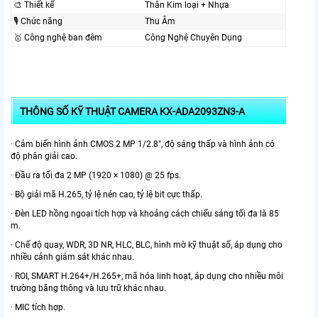
🎨 Thiết kế
Thân Kim loại + Nhựa
🎙 Chức năng
Thu Âm
🥇️ Công nghệ ban đêm
Công Nghệ Chuyên Dụng
THÔNG SỐ KỸ THUẬT CAMERA KX-ADA2093ZN3-A
· Cảm biến hình ảnh CMOS 2 MP 1/2.8", độ sáng thấp và hình ảnh có
độ phân giải cao.
· Đầu ra tối đa 2 MP (1920 × 1080) @ 25 fps.
· Bộ giải mã H.265, tỷ lệ nén cao, tỷ lệ bit cực thấp.
· Đèn LED hồng ngoại tích hợp và khoảng cách chiếu sáng tối đa là 85
m.
· Chế độ quay, WDR, 3D NR, HLC, BLC, hình mờ kỹ thuật số, áp dụng cho
nhiều cảnh giám sát khác nhau.
· ROI, SMART H.264+/H.265+, mã hóa linh hoạt, áp dụng cho nhiều môi
trường băng thông và lưu trữ khác nhau.
· MIC tích hợp.