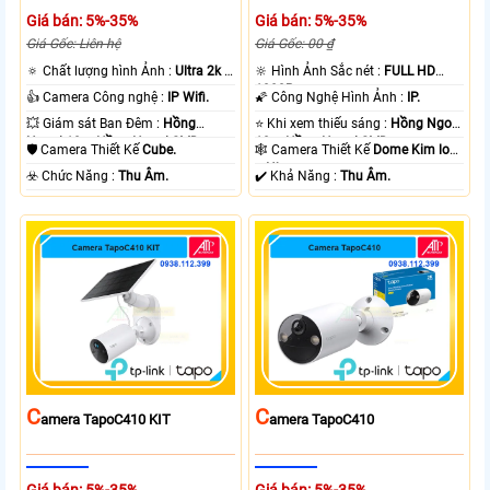
Giá bán: 5%-35%
Giá bán: 5%-35%
Giá Gốc: Liên hệ
Giá Gốc: 00 ₫
🔅 Chất lượng hình Ảnh :
Ultra 2k +
🔆 Hình Ảnh Sắc nét :
FULL HD
.
1080P .
👍 Camera Công nghệ :
IP Wifi.
🌠 Công Nghệ Hình Ảnh :
IP.
💥 Giám sát Ban Đêm :
Hồng
⭐ Khi xem thiếu sáng :
Hồng Ngoại
Ngoại 10m Hồng Ngoại SMD.
10m Hồng Ngoại SMD.
🛡 Camera Thiết Kế
Cube.
🕸️ Camera Thiết Kế
Dome Kim loại
+ Nhựa.
️☣️ Chức Năng :
Thu Âm.
️✔️ Khả Năng :
Thu Âm.
C
C
Amera TapoC410 KIT
Amera TapoC410
Giá bán: 5%-35%
Giá bán: 5%-35%