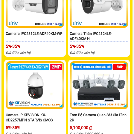
Camerra IPC2312LE-ADF40KM-WP
Camera Thân IPC2124LE-
ADF40KM-H
5%-35%
5%-35%
Giá Gốc: liên hệ
Giá Gốc: liên hệ
Camera IP KBVISION KX-
Trọn Bộ Camera Quan Sát Gia Đình
CD2257MPN STARVIS CMOS
2K
5%-35%
5,100,000 ₫
Giá Gốc: Liên hệ
Giá Gốc: 5,800,000 ₫