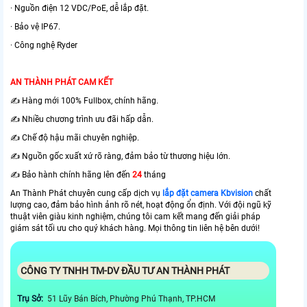
· Nguồn điện 12 VDC/PoE, dễ lắp đặt.
· Bảo vệ IP67.
· Công nghệ Ryder
AN THÀNH PHÁT CAM KẾT
✍️ Hàng mới 100% Fullbox, chính hãng.
✍️ Nhiều chương trình ưu đãi hấp dẫn.
✍️ Chế độ hậu mãi chuyên nghiệp.
✍️ Nguồn gốc xuất xứ rõ ràng, đảm bảo từ thương hiệu lớn.
✍️ Bảo hành chính hãng lên đến
24
tháng
An Thành Phát chuyên cung cấp dịch vụ
lắp đặt camera Kbvision
chất
lượng cao, đảm bảo hình ảnh rõ nét, hoạt động ổn định. Với đội ngũ kỹ
thuật viên giàu kinh nghiệm, chúng tôi cam kết mang đến giải pháp
giám sát tối ưu cho quý khách hàng. Mọi thông tin liên hệ bên dưới!
CÔNG TY TNHH TM-DV ĐẦU TƯ AN THÀNH PHÁT
Trụ Sở:
51 Lũy Bán Bích, Phường Phú Thạnh, TP.HCM