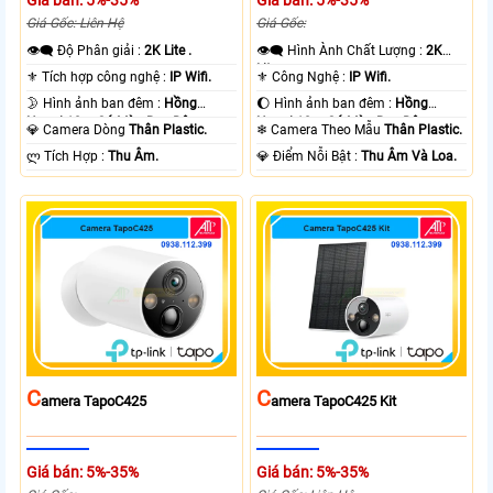
Giá Gốc: Liên Hệ
Giá Gốc:
👁️‍🗨 Độ Phân giải :
2K Lite .
👁️‍🗨 Hình Ành Chất Lượng :
2K
Lite .
⚜️ Tích hợp công nghệ :
IP Wifi.
⚜️ Công Nghệ :
IP Wifi.
🌛 Hình ảnh ban đêm :
Hồng
🌔 Hình ảnh ban đêm :
Hồng
Ngoại 10m Có Màu Ban Ðêm.
Ngoại 10m Có Màu Ban Ðêm.
💎 Camera Dòng
Thân Plastic.
❄ Camera Theo Mẫu
Thân Plastic.
️ლ Tích Hợp :
Thu Âm.
️💎 Điểm Nỗi Bật :
Thu Âm Và Loa.
C
C
Amera TapoC425
Amera TapoC425 Kit
Giá bán: 5%-35%
Giá bán: 5%-35%