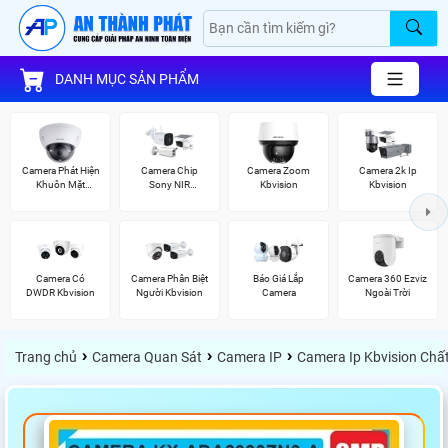
DANH MỤC SẢN PHẨM
Camera Phát Hiện
Camera Chip
Camera Zoom
Camera 2k Ip
Khuôn Mặt
Sony NIR
Kbvision
Kbvision
Kbvision
KBvision
Camera Có
Camera Phân Biệt
Báo Giá Lắp
Camera 360 Ezviz
DWDR Kbvision
Người Kbvision
Camera
Ngoài Trời
›
›
›
Trang chủ
Camera Quan Sát
Camera IP
Camera Ip Kbvision Chấ