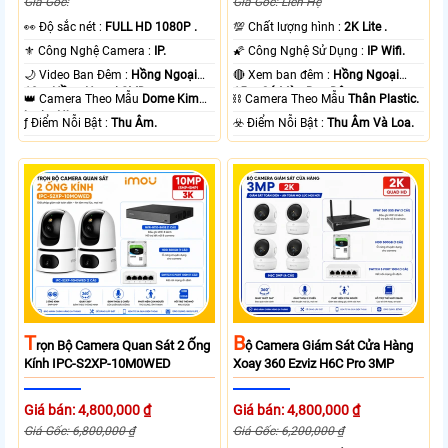
Giá Gốc:
Giá Gốc: Liên Hệ
️👀 Độ sắc nét :
FULL HD 1080P .
💯 Chất lượng hình :
2K Lite .
⚜️ Công Nghệ Camera :
IP.
🌠 Công Nghệ Sử Dụng :
IP Wifi.
🌙 Video Ban Đêm :
Hồng Ngoại
🔴 Xem ban đêm :
Hồng Ngoại
10m Hồng Ngoại SMD.
15m Có Màu Ban Ðêm.
👑 Camera Theo Mẫu
Dome Kim
⛓ Camera Theo Mẫu
Thân Plastic.
loại + Nhựa.
️ƒ Điểm Nỗi Bật :
Thu Âm.
️☣️ Điểm Nỗi Bật :
Thu Âm Và Loa.
T
B
Rọn Bộ Camera Quan Sát 2 Ống
Ộ Camera Giám Sát Cửa Hàng
Kính IPC-S2XP-10M0WED
Xoay 360 Ezviz H6C Pro 3MP
Giá bán: 4,800,000 ₫
Giá bán: 4,800,000 ₫
Giá Gốc: 6,800,000 ₫
Giá Gốc: 6,200,000 ₫