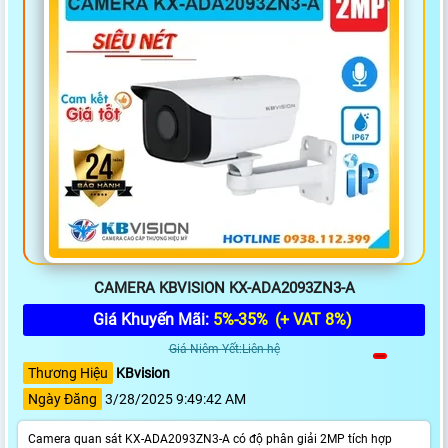
CAMERA KBVISION KX-ADA2093ZN3-A
Giá Khuyến Mãi:
5%-35%
(+ VAT 8%)
Giá Niêm Yết:Liên hệ
Thương Hiệu
KBvision
Ngày Đăng
3/28/2025 9:49:42 AM
Camera quan sát KX-ADA2093ZN3-A có độ phân giải 2MP tích hợp