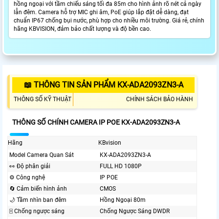
hồng ngoại với tầm chiếu sáng tối đa 85m cho hình ảnh rõ nét cả ngày
lẫn đêm. Camera hỗ trợ MIC ghi âm, PoE giúp lắp đặt dễ dàng, đạt
chuẩn IP67 chống bụi nước, phù hợp cho nhiều môi trường. Giá rẻ, chính
hãng KBVISION, đảm bảo chất lượng và độ bền cao.
📖 THÔNG TIN SẢN PHẨM KX-ADA2093ZN3-A
THÔNG SỐ KỸ THUẬT
CHÍNH SÁCH BẢO HÀNH
THÔNG SỐ CHÍNH CAMERA IP POE KX-ADA2093ZN3-A
Hãng
KBvision
Model Camera Quan Sát
KX-ADA2093ZN3-A
️👀 Độ phân giải
FULL HD 1080P
⚙ Công nghệ
IP POE
🔄 Cảm biến hình ảnh
CMOS
🌙 Tầm nhìn ban đêm
Hồng Ngoại 80m
🀄 Chống ngược sáng
Chống Ngược Sáng DWDR