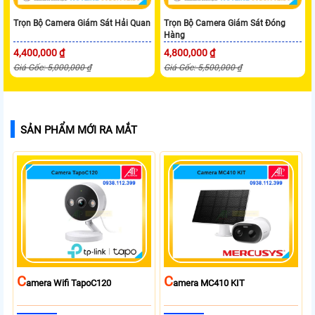
Trọn Bộ Camera Giám Sát Hải Quan
Trọn Bộ Camera Giám Sát Đóng
Hàng
4,400,000 ₫
4,800,000 ₫
Giá Gốc: 5,000,000 ₫
Giá Gốc: 5,500,000 ₫
SẢN PHẨM MỚI RA MẮT
C
C
Amera Wifi TapoC120
Amera MC410 KIT