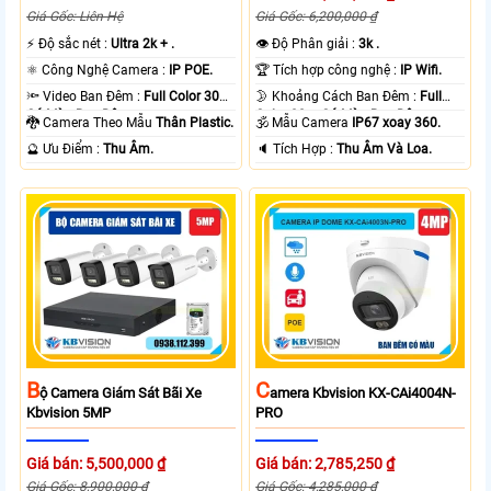
Giá Gốc: Liên Hệ
Giá Gốc: 6,200,000 ₫
️⚡ Độ sắc nét :
Ultra 2k + .
👁 Độ Phân giải :
3k .
⚛️ Công Nghệ Camera :
IP POE.
🏆 Tích hợp công nghệ :
IP Wifi.
🔦 Video Ban Đêm :
Full Color 30m
🌛 Khoảng Cách Ban Đêm :
Full
Có Màu Ban Ðêm.
Color 30m Có Màu Ban Ðêm.
🐉️ Camera Theo Mẫu
Thân Plastic.
🕉️ Mẫu Camera
IP67 xoay 360.
️🔮 Ưu Điểm :
Thu Âm.
️🔈 Tích Hợp :
Thu Âm Và Loa.
B
C
Ộ Camera Giám Sát Bãi Xe
Amera Kbvision KX-CAi4004N-
Kbvision 5MP
PRO
Giá bán: 5,500,000 ₫
Giá bán: 2,785,250 ₫
Giá Gốc: 8,900,000 ₫
Giá Gốc: 4,285,000 ₫