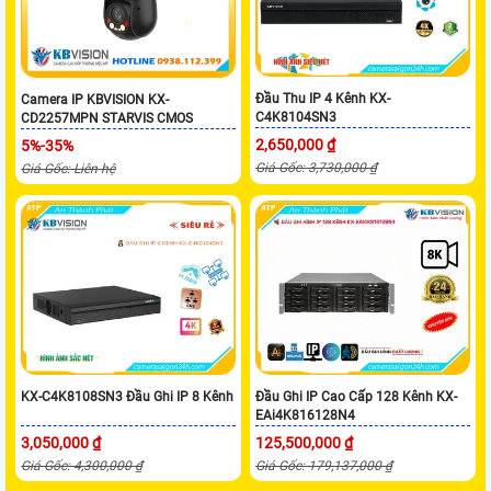
Đầu Thu IP 4 Kênh KX-
Camera IP KBVISION KX-
C4K8104SN3
CD2257MPN STARVIS CMOS
2,650,000 ₫
5%-35%
Giá Gốc: 3,730,000 ₫
Giá Gốc: Liên hệ
KX-C4K8108SN3 Đầu Ghi IP 8 Kênh
Đầu Ghi IP Cao Cấp 128 Kênh KX-
EAi4K816128N4
3,050,000 ₫
125,500,000 ₫
Giá Gốc: 4,300,000 ₫
Giá Gốc: 179,137,000 ₫