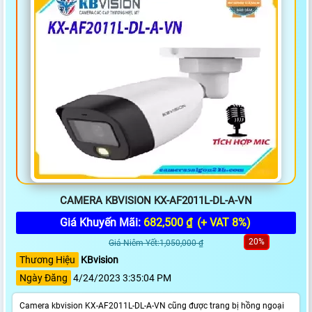
CAMERA KBVISION KX-AF2011L-DL-A-VN
Giá Khuyến Mãi:
682,500 ₫
(+ VAT 8%)
20%
Giá Niêm Yết:1,050,000 ₫
Thương Hiệu
KBvision
Ngày Đăng
4/24/2023 3:35:04 PM
Camera kbvision KX-AF2011L-DL-A-VN cũng được trang bị hồng ngoại