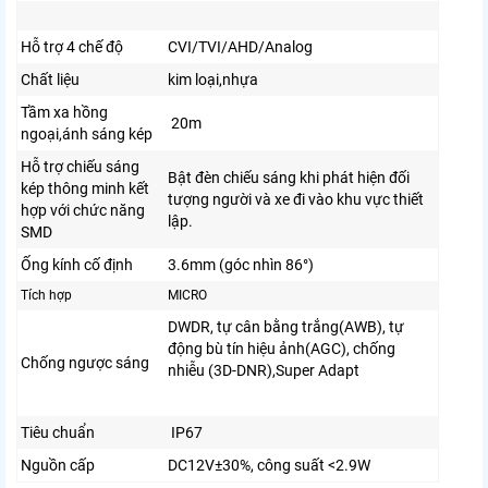
Hỗ trợ 4 chế độ
CVI/TVI/AHD/Analog
Chất liệu
kim loại,nhựa
Tầm xa hồng
20m
ngoại,ánh sáng kép
Hỗ trợ chiếu sáng
Bật đèn chiếu sáng khi phát hiện đối
kép thông minh kết
tượng người và xe đi vào khu vực thiết
hợp với chức năng
lập.
SMD
Ống kính cố định
3.6mm (góc nhìn 86°)
Tích hợp
MICRO
DWDR, tự cân bằng trắng(AWB), tự
động bù tín hiệu ảnh(AGC), chống
Chống ngược sáng
nhiễu (3D-DNR),Super Adapt
Tiêu chuẩn
IP67
Nguồn cấp
DC12V±30%, công suất <2.9W