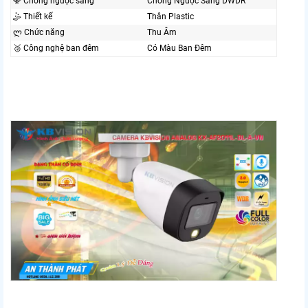
🕎 Chống ngược sáng
Chống Ngược Sáng DWDR
🤹 Thiết kế
Thân Plastic
ლ Chức năng
Thu Âm
🥈️ Công nghệ ban đêm
Có Màu Ban Đêm