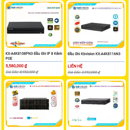
KX-A4K8108PN3 Đầu Ghi IP 8 Kênh
Đầu Ghi Kbvision KX-A4K8116N3
POE
5,580,000 ₫
LIÊN HỆ
Giá Gốc: 8,950,000 ₫
Giá Gốc: 3,992,000 ₫