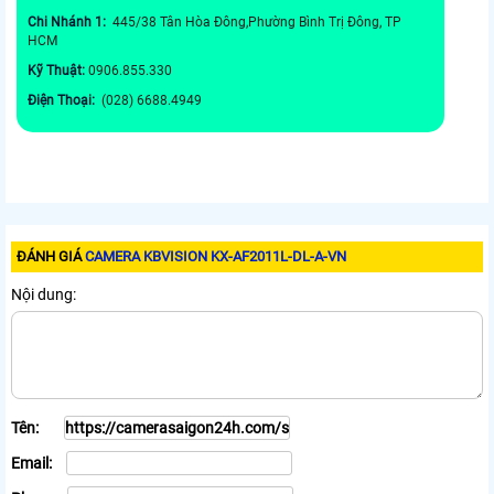
Chi Nhánh 1:
445/38 Tân Hòa Đông,Phường Bình Trị Đông, TP
HCM
Kỹ Thuật:
0906.855.330
Điện Thoại:
(028) 6688.4949
ĐÁNH GIÁ
CAMERA KBVISION KX-AF2011L-DL-A-VN
Nội dung:
Tên:
Email: