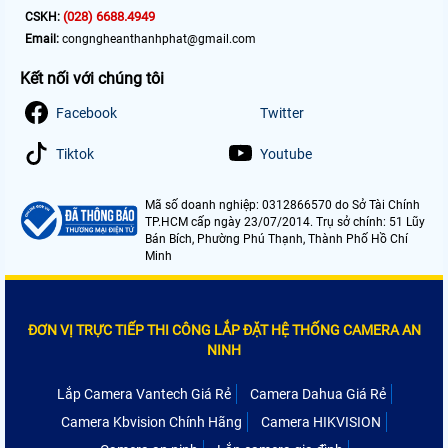
(028) 6688.4949
CSKH:
Email:
congngheanthanhphat@gmail.com
Kết nối với chúng tôi
Facebook
Twitter
Tiktok
Youtube
Mã số doanh nghiệp: 0312866570 do Sở Tài Chính
TP.HCM cấp ngày 23/07/2014. Trụ sở chính: 51 Lũy
Bán Bích, Phường Phú Thạnh, Thành Phố Hồ Chí
Minh
ĐƠN VỊ TRỰC TIẾP THI CÔNG LẮP ĐẶT HỆ THỐNG CAMERA AN
NINH
Lắp Camera Vantech Giá Rẻ
Camera Dahua Giá Rẻ
Camera Kbvision Chính Hãng
Camera HIKVISION