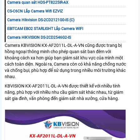
Camera quan sát HDS-PT8225IR-AX
CS-C6CN Lắp Camera Wifi EZVIZ
Camera Hikvision DS-2CD2121G0-IS (C)
EBITCAM EBO2 STARLIGHT Lắp Camera WIFI
Camera HIKVISION DS-2CD2546G2-IS
Camera KBVISION KX-AF2011L-DL-A-VN cũng được trang bị
hồng ngoại thông minh cho phép quan sát ban đêm với
khoảng cách xa hơn giúp bạn giám sát khu vực của mình một
cách toàn diện. Ngoài ra, Camera còn có khả năng chống nước
và chống bụi, phù hợp để sử dụng trong nhiều môi trường khác
nhau.
KBVISION KX-AF2011L-DL-A-VN được thiết kế với nhiều tính
năng, phù hợp với nhiều nhu cầu giám sát khác nhau, từ giám
sát gia đình, văn phòng đến giám sát nhà xưởng, cửa hàng.