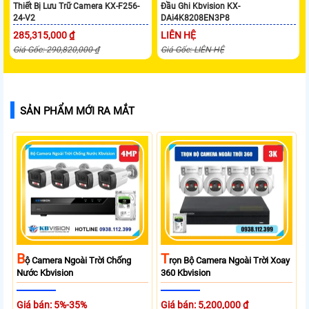
Thiết Bị Lưu Trữ Camera KX-F256-
Đầu Ghi Kbvision KX-
24-V2
DAi4K8208EN3P8
285,315,000 ₫
LIÊN HỆ
Giá Gốc: 290,820,000 ₫
Giá Gốc: LIÊN HỆ
SẢN PHẨM MỚI RA MẮT
B
T
Ộ Camera Ngoài Trời Chống
Rọn Bộ Camera Ngoài Trời Xoay
Nước Kbvision
360 Kbvision
Giá bán: 5%-35%
Giá bán: 5,200,000 ₫