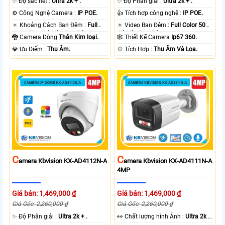
✨ Độ sắc nét :
Ultra 2k + .
✨ Độ Phân giải :
Ultra 2k + .
⚙ Công Nghệ Camera :
IP POE.
👍 Tích hợp công nghệ :
IP POE.
🔅 Khoảng Cách Ban Đêm :
Full
🔅 Video Ban Đêm :
Full Color 50m
Color 50m Có Màu Ban Ðêm.
Có Màu Ban Ðêm.
🐉️ Camera Dòng
Thân Kim loại.
🕸️ Thiết Kế Camera
Ip67 360.
️💎 Ưu Điểm :
Thu Âm.
️💠 Tích Hợp :
Thu Âm Và Loa.
C
C
Amera Kbvision KX-AD4112N-A
Amera Kbvision KX-AD4111N-A
4MP
Giá bán: 1,469,000 ₫
Giá bán: 1,469,000 ₫
Giá Gốc: 2,260,000 ₫
Giá Gốc: 2,260,000 ₫
✨ Độ Phân giải :
Ultra 2k + .
️👀 Chất lượng hình Ảnh :
Ultra 2k +
.