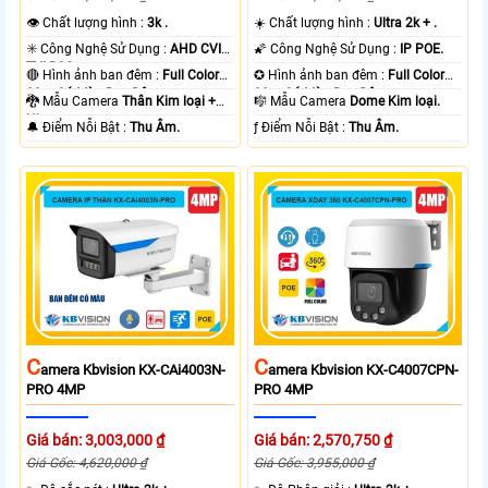
👁 Chất lượng hình :
3k .
☀️ Chất lượng hình :
Ultra 2k + .
✳️ Công Nghệ Sử Dụng :
AHD CVI
🌠 Công Nghệ Sử Dụng :
IP POE.
TVI BCS.
🔴 Hình ảnh ban đêm :
Full Color
✪ Hình ảnh ban đêm :
Full Color
80m Có Màu Ban Ðêm.
30m Có Màu Ban Ðêm.
🐉️ Mẫu Camera
Thân Kim loại +
🎼️ Mẫu Camera
Dome Kim loại.
Nhựa.
️🔔 Điểm Nỗi Bật :
Thu Âm.
️ƒ Điểm Nỗi Bật :
Thu Âm.
C
C
Amera Kbvision KX-CAi4003N-
Amera Kbvision KX-C4007CPN-
PRO 4MP
PRO 4MP
Giá bán: 3,003,000 ₫
Giá bán: 2,570,750 ₫
Giá Gốc: 4,620,000 ₫
Giá Gốc: 3,955,000 ₫