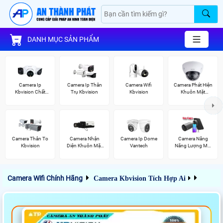
DANH MỤC SẢN PHẨM
Camera Ip
Camera Ip Thân
Camera Wifi
Camera Phát Hiện
Kbvision Chất
Trụ Kbvision
Kbvision
Khuôn Mặt
Lượng
Kbvision
Camera Thân To
Camera Nhận
Camera Ip Dome
Camera Năng
Kbvision
Diện Khuôn Mặt
Vantech
Năng Lượng Mặt
Kbvision
Trời
Camera Wifi Chính Hãng
Camera Kbvision Tích Hợp Ai