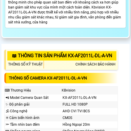
thông minh cho phép quan sát ban đêm với khoảng cách xa hơn giúp
bạn giám sát khu vực của mình một cách toàn diện. Kbvision KX-
AF2011L-DL-A-VN được thiết kế với nhiều tính năng, phù hợp với nhiều
nhu cầu giám sát khác nhau, từ giám sát gia đình, văn phòng đến giám
sát nhà xưởng, cửa hàng
📖 THÔNG TIN SẢN PHẨM KX-AF2011L-DL-A-VN
THÔNG SỐ KỸ THUẬT
CHÍNH SÁCH BẢO HÀNH
THÔNG SỐ CAMERA KX-AF2011L-DL-A-VN
⌨ Thương Hiệu
KBvision
📲 Model Camera Quan Sát
KX-AF2011L-DL-A-VN
✨ Độ phân giải
FULL HD 1080P
🕉️ Công nghệ
AHD CVI TVI BCS
✳️ Cảm biến hình ảnh
CMOS
🔦 Tầm nhìn ban đêm
Hồng Ngoại 20m