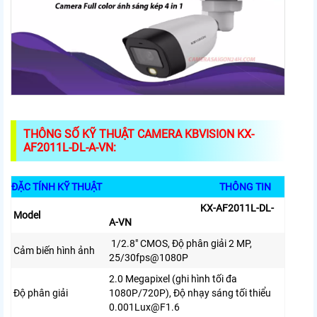
THÔNG SỐ KỸ THUẬT CAMERA KBVISION KX-
AF2011L-DL-A-VN:
ĐẶC TÍNH KỸ THUẬT
THÔNG TIN
KX-AF2011L-DL-
Model
A-VN
1/2.8″ CMOS, Độ phân giải 2 MP,
Cảm biến hình ảnh
25/30fps@1080P
2.0 Megapixel (ghi hình tối đa
Độ phân giải
1080P/720P), Độ nhạy sáng tối thiểu
0.001Lux@F1.6