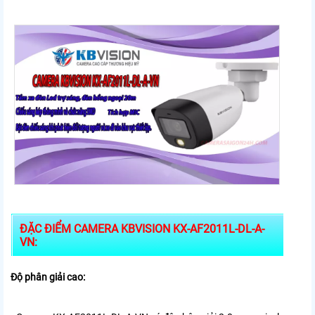
ĐẶC ĐIỂM CAMERA KBVISION KX-AF2011L-DL-A-
VN:
Độ phân giải cao: