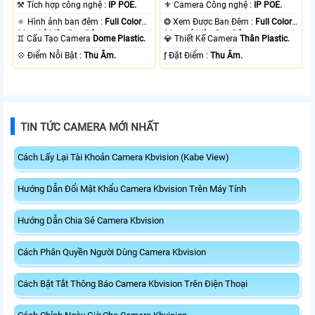
⚒ Tích hợp công nghệ :
IP POE.
⚜️ Camera Công nghệ :
IP POE.
🔅 Hình ảnh ban đêm :
Full Color
❂ Xem Được Ban Đêm :
Full Color
30m Có Màu Ban Ðêm.
30m Có Màu Ban Ðêm.
♊ Cấu Tạo Camera
Dome Plastic.
💎 Thiết Kế Camera
Thân Plastic.
️💠 Điểm Nỗi Bật :
Thu Âm.
️ƒ Đặt Điểm :
Thu Âm.
TIN TỨC CAMERA MỚI NHẤT
Cách Lấy Lại Tài Khoản Camera Kbvision (Kabe View)
Hướng Dẫn Đổi Mật Khẩu Camera Kbvision Trên Máy Tính
Hướng Dẫn Chia Sẻ Camera Kbvision
Cách Phân Quyền Người Dùng Camera Kbvision
Cách Bật Tắt Thông Báo Camera Kbvision Trên Điện Thoại