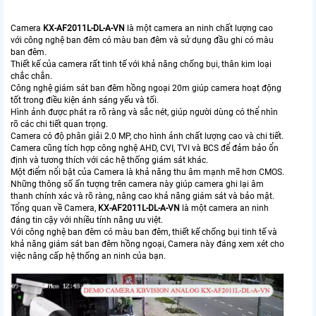
Camera
KX-AF2011L-DL-A-VN
là một camera an ninh chất lượng cao
với công nghệ ban đêm có màu ban đêm và sử dụng đầu ghi có màu
ban đêm.
Thiết kế của camera rất tinh tế với khả năng chống bụi, thân kim loại
chắc chắn.
Công nghệ giám sát ban đêm hồng ngoại 20m giúp camera hoạt động
tốt trong điều kiện ánh sáng yếu và tối.
Hình ảnh được phát ra rõ ràng và sắc nét, giúp người dùng có thể nhìn
rõ các chi tiết quan trọng.
Camera có độ phân giải 2.0 MP, cho hình ảnh chất lượng cao và chi tiết.
Camera cũng tích hợp công nghệ AHD, CVI, TVI và BCS để đảm bảo ổn
định và tương thích với các hệ thống giám sát khác.
Một điểm nổi bật của Camera là khả năng thu âm mạnh mẽ hơn CMOS.
Những thông số ấn tượng trên camera này giúp camera ghi lại âm
thanh chính xác và rõ ràng, nâng cao khả năng giám sát và bảo mật.
Tổng quan về Camera,
KX-AF2011L-DL-A-VN
là một camera an ninh
đáng tin cậy với nhiều tính năng ưu việt.
Với công nghệ ban đêm có màu ban đêm, thiết kế chống bụi tinh tế và
khả năng giám sát ban đêm hồng ngoại, Camera này đáng xem xét cho
việc nâng cấp hệ thống an ninh của bạn.