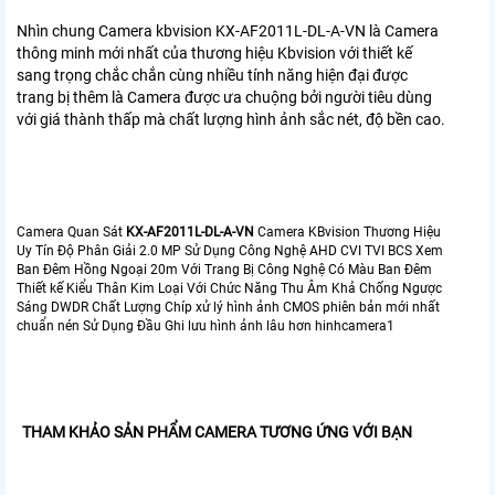
Nhìn chung
Camera kbvision KX-AF2011L-DL-A-VN
là Camera
thông minh mới nhất của thương hiệu Kbvision với thiết kế
sang trọng chắc chắn cùng nhiều tính năng hiện đại được
trang bị thêm là Camera được ưa chuộng bởi người tiêu dùng
với giá thành thấp mà chất lượng hình ảnh sắc nét, độ bền cao.
Camera Quan Sát
KX-AF2011L-DL-A-VN
Camera KBvision Thương Hiệu
Uy Tín Độ Phân Giải 2.0 MP Sử Dụng Công Nghệ AHD CVI TVI BCS Xem
Ban Đêm Hồng Ngoại 20m Với Trang Bị Công Nghệ Có Màu Ban Đêm
Thiết kế Kiểu Thân Kim Loại Với Chức Năng Thu Âm Khả Chống Ngược
Sáng DWDR Chất Lượng Chíp xử lý hình ảnh CMOS phiên bản mới nhất
chuẩn nén Sử Dụng Đầu Ghi lưu hình ảnh lâu hơn hinhcamera1
THAM KHẢO SẢN PHẨM CAMERA TƯƠNG ỨNG VỚI BẠN