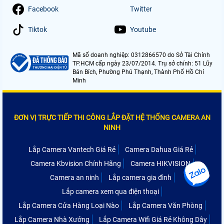
Facebook
Twitter
Tiktok
Youtube
Mã số doanh nghiệp: 0312866570 do Sở Tài Chính
TP.HCM cấp ngày 23/07/2014. Trụ sở chính: 51 Lũy
Bán Bích, Phường Phú Thạnh, Thành Phố Hồ Chí
Minh
ĐƠN VỊ TRỰC TIẾP THI CÔNG LẮP ĐẶT HỆ THỐNG CAMERA AN
NINH
Lắp Camera Vantech Giá Rẻ
Camera Dahua Giá Rẻ
Camera Kbvision Chính Hãng
Camera HIKVISION
Camera an ninh
Lắp camera gia đình
Lắp camera xem qua điện thoại
Lắp Camera Cửa Hàng Loại Nào
Lắp Camera Văn Phòng
Lắp Camera Nhà Xưởng
Lắp Camera Wifi Giá Rẻ Không Dây