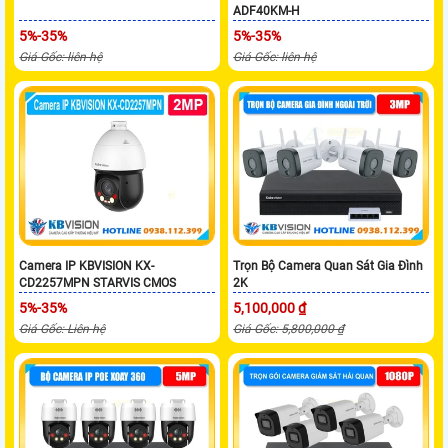
ADF40KM-H
5%-35%
5%-35%
Giá Gốc: liên hệ
Giá Gốc: liên hệ
Camera IP KBVISION KX-
Trọn Bộ Camera Quan Sát Gia Đình
CD2257MPN STARVIS CMOS
2K
5%-35%
5,100,000 ₫
Giá Gốc: Liên hệ
Giá Gốc: 5,800,000 ₫