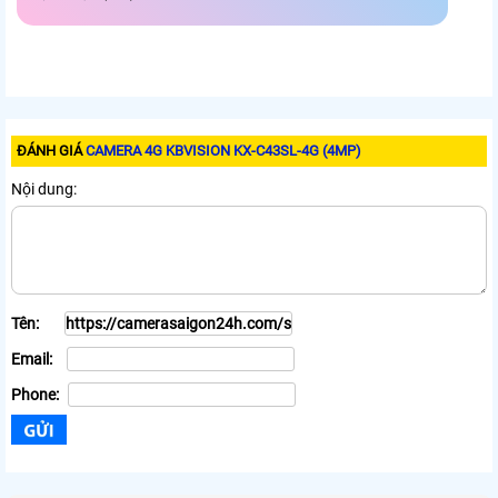
ĐÁNH GIÁ
CAMERA 4G KBVISION KX-C43SL-4G (4MP)
Nội dung:
Tên:
Email:
Phone: