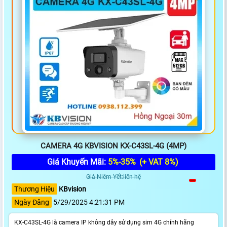
CAMERA 4G KBVISION KX-C43SL-4G (4MP)
Giá Khuyến Mãi:
5%-35%
(+ VAT 8%)
Giá Niêm Yết:liên hệ
Thương Hiệu
KBvision
Ngày Đăng
5/29/2025 4:21:31 PM
KX-C43SL-4G là camera IP không dây sử dụng sim 4G chính hãng