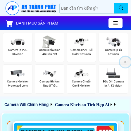
DANH MỤC SẢN PHẨM
Camera Ip POE
Camera Kbvision
Camera IP AI Full
Camera Ip 4k
Kbvision
4K Siêu Nét
Color Kbvision
Kbvision
Camera Kbvision
Camera Ghi Âm
Camera Chuẩn
Đầu Ghi Camera
Motorized Lens
Ngoài Trời
Onvif Kbvision
Ip AI Kbvision
Kbvision
Camera Wifi Chính Hãng
Camera Kbvision Tích Hợp Ai