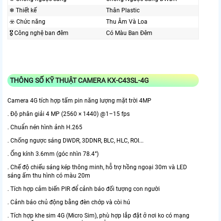
❄ Thiết kế
Thân Plastic
☣️ Chức năng
Thu Âm Và Loa
🎖️ Công nghệ ban đêm
Có Màu Ban Ðêm
THÔNG SỐ KỸ THUẬT CAMERA KX-C43SL-4G
Camera 4G tích hợp tấm pin năng lượng mặt trời 4MP
. Độ phân giải 4 MP (2560 × 1440) @1–15 fps
. Chuẩn nén hình ảnh H.265
. Chống ngược sáng DWDR, 3DDNR, BLC, HLC, ROI...
. Ống kính 3.6mm (góc nhìn 78.4°)
. Chế độ chiếu sáng kép thông minh, hỗ trợ hồng ngoại 30m và LED
sáng ấm thu hình có màu 20m
. Tích hợp cảm biến PIR để cảnh báo đối tượng con người
. Cảnh báo chủ động bằng đèn chớp và còi hú
. Tích hợp khe sim 4G (Micro Sim), phù hợp lắp đặt ở nơi ko có mạng