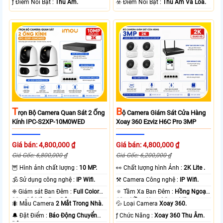
️ƒ Điểm Nỗi Bật :
Thu Âm.
️☣️ Điểm Nỗi Bật :
Thu Âm Và Loa.
T
B
Rọn Bộ Camera Quan Sát 2 Ống
Ộ Camera Giám Sát Cửa Hàng
Kính IPC-S2XP-10M0WED
Xoay 360 Ezviz H6C Pro 3MP
Giá bán: 4,800,000 ₫
Giá bán: 4,800,000 ₫
Giá Gốc: 6,800,000 ₫
Giá Gốc: 6,200,000 ₫
🦉 Hình ảnh chất lượng :
10 MP.
️👀 Chất lượng hình Ảnh :
2K Lite .
🕉️ Sử dụng công nghệ :
IP Wifi.
⚒ Camera Công nghệ :
IP Wifi.
❈ Giám sát Ban Đêm :
Full Color
🔅 Tầm Xa Ban Đêm :
Hồng Ngoại
20m Có Màu Ban Ðêm.
10m Hồng Ngoại Smart IR.
🐜 Mẫu Camera
2 Mắt Trong Nhà.
💦 Loại Camera
Xoay 360.
️🔔 Đặt Điểm :
Báo Động Chuyển
️ƒ Chức Năng :
Xoay 360 Thu Âm.