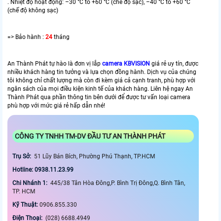
. Nhiệt độ hoạt động: –30 °C to +60 °C (chế độ sạc), –40 °C to +60 °C
(chế độ không sạc)
=> Bảo hành :
24
tháng
An Thành Phát tự hào là đơn vị lắp
camera KBVISION
giá rẻ uy tín, được
nhiều khách hàng tin tưởng và lựa chọn đồng hành. Dịch vụ của chúng
tôi không chỉ chất lượng mà còn đi kèm giá cả cạnh tranh, phù hợp với
ngân sách của mọi điều kiện kinh tế của khách hàng. Liên hệ ngay An
Thành Phát qua phần thông tin bên dưới để được tư vấn loại camera
phù hợp với mức giá rẻ hấp dẫn nhé!
CÔNG TY TNHH TM-DV ĐẦU TƯ AN THÀNH PHÁT
Trụ Sở:
51 Lũy Bán Bích, Phường Phú Thạnh, TP.HCM
Hotline: 0938.11.23.99
Chi Nhánh 1:
445/38 Tân Hòa Đông,P. Bình Trị Đông,Q. Bình Tân,
TP. HCM
Kỹ Thuật:
0906.855.330
Điện Thoại:
(028) 6688.4949