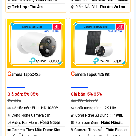
️ლ Tích Hợp :
Thu Âm.
️💎 Điểm Nỗi Bật :
Thu Âm Và Loa.
C
C
Amera TapoC425
Amera TapoC425 Kit
Giá bán: 5%-35%
Giá bán: 5%-35%
Giá Gốc:
Giá Gốc: Liên Hệ
️👀 Độ sắc nét :
FULL HD 1080P .
💯 Chất lượng hình :
2K Lite .
⚜️ Công Nghệ Camera :
IP.
🌠 Công Nghệ Sử Dụng :
IP Wifi.
🌙 Video Ban Đêm :
Hồng Ngoại
🔴 Xem ban đêm :
Hồng Ngoại
10m Hồng Ngoại SMD.
15m Có Màu Ban Ðêm.
👑 Camera Theo Mẫu
Dome Kim
⛓ Camera Theo Mẫu
Thân Plastic.
loại + Nhựa.