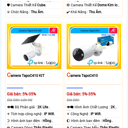
Ngoại 10m Hồng Ngoại SMD.
10m Hồng Ngoại SMD.
🛡 Camera Thiết Kế
Cube.
🕸️ Camera Thiết Kế
Dome Kim loại
+ Nhựa.
️☣️ Chức Năng :
Thu Âm.
️✔️ Khả Năng :
Thu Âm.
C
C
Amera TapoC410 KIT
Amera TapoC410
Giá bán: 5%-35%
Giá bán: 5%-35%
Giá Gốc: Liên Hệ
Giá Gốc:
👁️‍🗨 Độ Phân giải :
2K Lite .
👁️‍🗨 Hình Ành Chất Lượng :
2K
Lite .
⚜️ Tích hợp công nghệ :
IP Wifi.
⚜️ Công Nghệ :
IP Wifi.
🌛 Hình ảnh ban đêm :
Hồng
🌔 Hình ảnh ban đêm :
Hồng
Ngoại 10m Có Màu Ban Ðêm.
Ngoại 10m Có Màu Ban Ðêm.
💎 Camera Dòng
Thân Plastic.
❄ Camera Theo Mẫu
Thân Plastic.