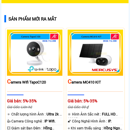
SẢN PHẨM MỚI RA MẮT
C
C
Amera Wifi TapoC120
Amera MC410 KIT
Giá bán: 5%-35%
Giá bán: 5%-35%
Giá Gốc: Liên hệ
Giá Gốc: 00 ₫
🔅 Chất lượng hình Ảnh :
Ultra 2k +
🔆 Hình Ảnh Sắc nét :
FULL HD
.
1080P .
👍 Camera Công nghệ :
IP Wifi.
🌠 Công Nghệ Hình Ảnh :
IP.
💥 Giám sát Ban Đêm :
Hồng
⭐ Khi xem thiếu sáng :
Hồng Ngoại