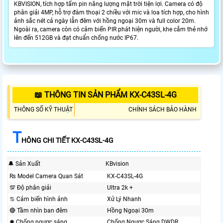
KBVISION, tích hợp tấm pin năng lượng mặt trời tiện lợi. Camera có độ
phân giải 4MP, hỗ trợ đàm thoại 2 chiều với mic và loa tích hợp, cho hình
ảnh sắc nét cả ngày lẫn đêm với hồng ngoại 30m và full color 20m.
Ngoài ra, camera còn có cảm biến PIR phát hiện người, khe cắm thẻ nhớ
lên đến 512GB và đạt chuẩn chống nước IP67.
📖 THÔNG TIN SẢN PHẨM KX-C43SL-4G
THÔNG SỐ KỸ THUẬT
CHÍNH SÁCH BẢO HÀNH
T
HÔNG CHI TIẾT KX-C43SL-4G
🔔 Sản Xuất
KBvision
₨ Model Camera Quan Sát
KX-C43SL-4G
💯 Độ phân giải
Ultra 2k +
♋ Cảm biến hình ảnh
Xử Lý Nhanh
🔴 Tầm nhìn ban đêm
Hồng Ngoại 30m
✺ Chống ngược sáng
Chống Ngược Sáng DWDR