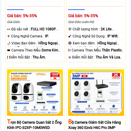
Giá bán: 5%-35%
Giá bán: 5%-35%
Giá Gốc:
Giá Gốc: Liên Hệ
️👀 Độ sắc nét :
FULL HD 1080P .
💯 Chất lượng hình :
2K Lite .
⚜️ Công Nghệ Camera :
IP.
🌠 Công Nghệ Sử Dụng :
IP Wifi.
🌙 Video Ban Đêm :
Hồng Ngoại
🔴 Xem ban đêm :
Hồng Ngoại
10m Hồng Ngoại SMD.
15m Có Màu Ban Ðêm.
👑 Camera Theo Mẫu
Dome Kim
⛓ Camera Theo Mẫu
Thân Plastic.
loại + Nhựa.
️ƒ Điểm Nỗi Bật :
Thu Âm.
️☣️ Điểm Nỗi Bật :
Thu Âm Và Loa.
T
B
Rọn Bộ Camera Quan Sát 2 Ống
Ộ Camera Giám Sát Cửa Hàng
Kính IPC-S2XP-10M0WED
Xoay 360 Ezviz H6C Pro 3MP