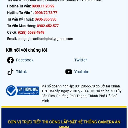
0938.11.23.99
Hotline Tư Vấn:
0906.72.73.77
Hotline Tư Vấn 1:
0906.855.330
Tư Vấn Kỹ Thuật:
0902.452.577
Tư Vấn Mua Hàng:
(028) 6688.4949
CSKH:
Email:
congngheanthanhphat@gmail.com
Kết nối với chúng tôi
Facebook
Twitter
Tiktok
Youtube
Mã số doanh nghiệp: 0312866570 do Sở Tài Chính
TP.HCM cấp ngày 23/07/2014. Trụ sở chính: 51 Lũy
Bán Bích, Phường Phú Thạnh, Thành Phố Hồ Chí
Minh
ĐƠN VỊ TRỰC TIẾP THI CÔNG LẮP ĐẶT HỆ THỐNG CAMERA AN
NINH