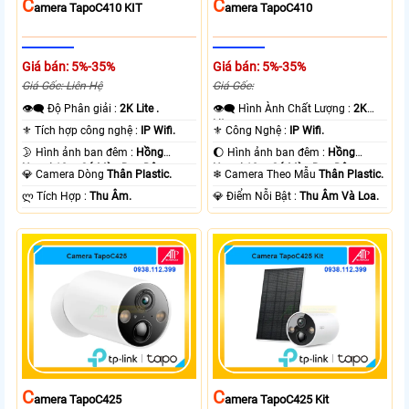
C
C
Amera TapoC410 KIT
Amera TapoC410
Giá bán: 5%-35%
Giá bán: 5%-35%
Giá Gốc: Liên Hệ
Giá Gốc:
👁️‍🗨 Độ Phân giải :
2K Lite .
👁️‍🗨 Hình Ành Chất Lượng :
2K
Lite .
⚜️ Tích hợp công nghệ :
IP Wifi.
⚜️ Công Nghệ :
IP Wifi.
🌛 Hình ảnh ban đêm :
Hồng
🌔 Hình ảnh ban đêm :
Hồng
Ngoại 10m Có Màu Ban Ðêm.
Ngoại 10m Có Màu Ban Ðêm.
💎 Camera Dòng
Thân Plastic.
❄ Camera Theo Mẫu
Thân Plastic.
️ლ Tích Hợp :
Thu Âm.
️💎 Điểm Nỗi Bật :
Thu Âm Và Loa.
C
C
Amera TapoC425
Amera TapoC425 Kit