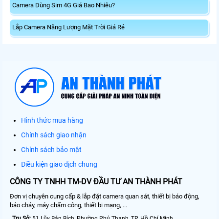
Camera Dùng Sim 4G Giá Bao Nhiêu?
Lắp Camera Năng Lượng Mặt Trời Giá Rẻ
Hình thức mua hàng
Chính sách giao nhận
Chính sách bảo mật
Điều kiện giao dịch chung
CÔNG TY TNHH TM-DV ĐẦU TƯ AN THÀNH PHÁT
Đơn vị chuyên cung cấp & lắp đặt camera quan sát, thiết bị báo động,
báo cháy, máy chấm công, thiết bị mạng, ...
Trụ Sở:
51 Lũy Bán Bích, Phường Phú Thạnh, TP. Hồ Chí Minh