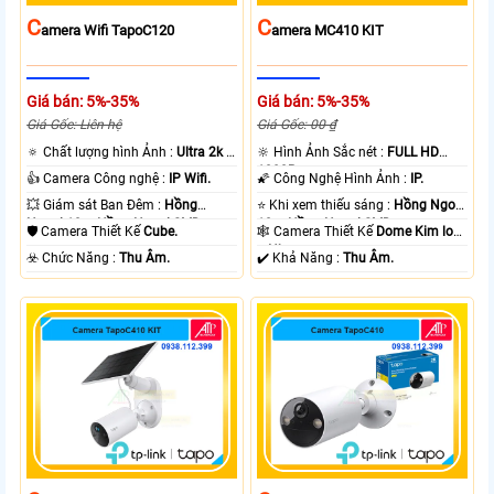
C
C
Amera Wifi TapoC120
Amera MC410 KIT
Giá bán: 5%-35%
Giá bán: 5%-35%
Giá Gốc: Liên hệ
Giá Gốc: 00 ₫
🔅 Chất lượng hình Ảnh :
Ultra 2k +
🔆 Hình Ảnh Sắc nét :
FULL HD
.
1080P .
👍 Camera Công nghệ :
IP Wifi.
🌠 Công Nghệ Hình Ảnh :
IP.
💥 Giám sát Ban Đêm :
Hồng
⭐ Khi xem thiếu sáng :
Hồng Ngoại
Ngoại 10m Hồng Ngoại SMD.
10m Hồng Ngoại SMD.
🛡 Camera Thiết Kế
Cube.
🕸️ Camera Thiết Kế
Dome Kim loại
+ Nhựa.
️☣️ Chức Năng :
Thu Âm.
️✔️ Khả Năng :
Thu Âm.