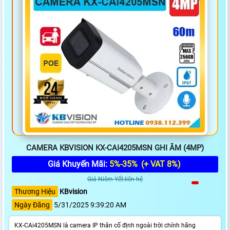
CAMERA KBVISION KX-CAI4205MSN GHI ÂM (4MP)
Giá Khuyến Mãi:
5%-35%
(+ VAT 8%)
Giá Niêm Yết:liên hệ
Thương Hiệu
KBvision
Ngày Đăng
5/31/2025 9:39:20 AM
KX-CAi4205MSN là camera IP thân cố định ngoài trời chính hãng