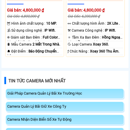
Giá bán: 4,800,000 ₫
Giá bán: 4,800,000 ₫
Giá Gốc: 6,800,000 ₫
Giá Gốc: 6,200,000 ₫
🦉 Hình ảnh chất lượng :
10 MP.
️👀 Chất lượng hình Ảnh :
2K Lite .
🕉️ Sử dụng công nghệ :
IP Wifi.
⚒ Camera Công nghệ :
IP Wifi.
❈ Giám sát Ban Đêm :
Full Color
🔅 Tầm Xa Ban Đêm :
Hồng Ngoại
20m Có Màu Ban Ðêm.
10m Hồng Ngoại Smart IR.
🐜 Mẫu Camera
2 Mắt Trong Nhà.
💦 Loại Camera
Xoay 360.
️🔔 Đặt Điểm :
Báo Động Chuyển
️ƒ Chức Năng :
Xoay 360 Thu Âm.
Động.
TIN TỨC CAMERA MỚI NHẤT
Giải Pháp Camera Quản Lý Bãi Xe Trường Học
Camera Quản Lý Bãi Giữ Xe Công Ty
Camera Nhận Diện Biển Số Xe Tự Động