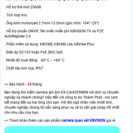
. Hỗ trợ thẻ nhớ 256GB
. Tích hợp mic
. Ống kính motorized 2.7mm-13.5mm (góc nhìn: 104°–29°)
. Hỗ trợ chuẩn ONVIF, Tên miền miễn phí KBVISION.TV và P2P,
AutoRegister 2.0
. Phần mềm sử dụng: KBiVMS, KBVMS Lite, KBView Plus
. Điện áp DC12V hoặc PoE (802.3af)
. Nhiệt độ hoạt động : -30° C ~ +60° C.
. Chất liệu kim loại, IP67
=> Bảo hành :
24
tháng
Bạn đang tìm kiếm camera ghi âm KX-CAi4205MSN với dịch vụ chuyên
nghiệp và nhanh chóng? Hãy đến với công ty An Thành Phát - nơi cam
kết mang đến sự hài lòng cho bạn. Với đội ngũ nhân viên nhiệt tình,
chuyên nghiệp, chúng tôi sẵn sàng phục vụ và tư vấn giải pháp tốt nhất
cho nhu cầu của bạn.
=> Tham khảo thêm các sản phẩm
camera quan sát KBVISION
giá rẻ