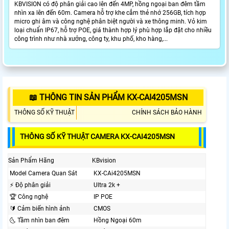
KBVISION có độ phân giải cao lên đến 4MP, hồng ngoại ban đêm tầm
nhìn xa lên đến 60m. Camera hỗ trợ khe cắm thẻ nhớ 256GB, tích hợp
micro ghi âm và công nghệ phân biệt người và xe thông minh. Vỏ kim
loại chuẩn IP67, hỗ trợ POE, giá thành hợp lý phù hợp lắp đặt cho nhiều
công trình như nhà xưởng, công ty, khu phố, kho hàng,...
📖 THÔNG TIN SẢN PHẨM KX-CAI4205MSN
THÔNG SỐ KỸ THUẬT
CHÍNH SÁCH BẢO HÀNH
THÔNG SỐ KỸ THUẬT CAMERA KX-CAI4205MSN
Sản Phẩm Hãng
KBvision
Model Camera Quan Sát
KX-CAi4205MSN
️⚡ Độ phân giải
Ultra 2k +
🏆 Công nghệ
IP POE
🔰 Cảm biến hình ảnh
CMOS
🌜 Tầm nhìn ban đêm
Hồng Ngoại 60m