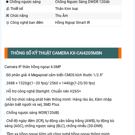
✱ Chống ngược sáng
Chống Ngược Sáng DWDR 120db
🕉️ Thiết kế
Thân Kim loại
⌘ Chức năng
Thu Âm
🥉 Công nghệ ban đêm
Hồng Ngoại Smart IR
THÔNG SỐ KỸ THUẬT CAMERA KX-CAI4205MSN
Camera IP thân hồng ngoại 4.0MP
. Độ phân giải 4 Megapixel cảm biến CMOS kích thước 1/2.9”
. 2688 × 1520@(1–20 fps)/ 2560 × 1440@(1-25/30 fps)
. Hỗ trợ công nghệ Starlight. Chuẩn nén H265+
. Hỗ trợ chức năng phát hiện thông minh: Hàng rào ảo, Xâm nhập
(phân biệt người và xe), SMD Plus.
. Chống ngược sáng WDR(120dB)
. Chế độ ngày đêm (ICR), tự động cân bằng trắng (AWB), tự động bù
sáng (AGC), chống ngược sáng (BLC), chống nhiễu (3D-DNR).
. Tầm xa hồng ngoại 60m với công nghệ hồng ngoại thông minh