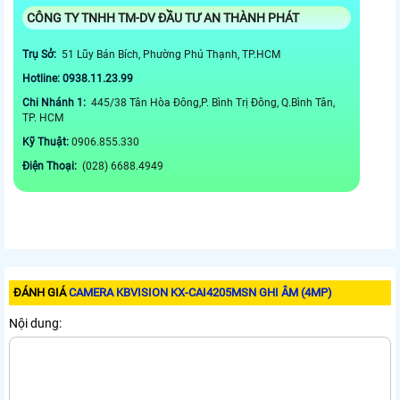
CÔNG TY TNHH TM-DV ĐẦU TƯ AN THÀNH PHÁT
Trụ Sở:
51 Lũy Bán Bích, Phường Phú Thạnh, TP.HCM
Hotline: 0938.11.23.99
Chi Nhánh 1:
445/38 Tân Hòa Đông,P. Bình Trị Đông, Q.Bình Tân,
TP. HCM
Kỹ Thuật:
0906.855.330
Điện Thoại:
(028) 6688.4949
ĐÁNH GIÁ
CAMERA KBVISION KX-CAI4205MSN GHI ÂM (4MP)
Nội dung: