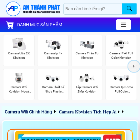
DANH MỤC SẢN PHẨM
Camera Ultra 2K
Camera Ip 4k
Camera Thân To
Camera IP AI Full
Kbvision
Kbvision
Kbvision
Color Kbvision
Camera Wifi
Camera Thiết Kế
Lắp Camera Wifi
Camera Ip Dome
Kbvision Ngoài
Nhựa Plastic
2Mp Kbvision
Full Color
Trời 360
Kbvision
Kbvision
Camera Wifi Chính Hãng
Camera Kbvision Tích Hợp Ai