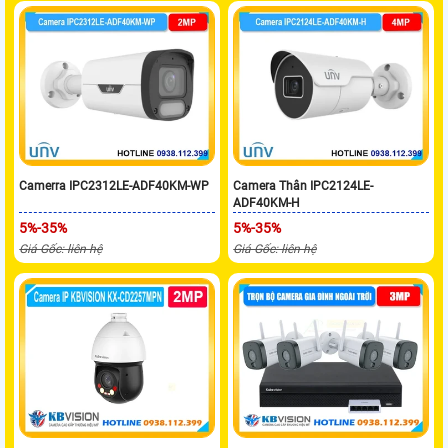
Camerra IPC2312LE-ADF40KM-WP
Camera Thân IPC2124LE-
ADF40KM-H
5%-35%
5%-35%
Giá Gốc: liên hệ
Giá Gốc: liên hệ