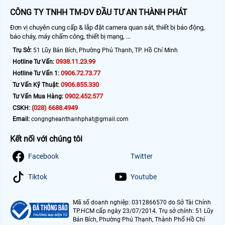
CÔNG TY TNHH TM-DV ĐẦU TƯ AN THÀNH PHÁT
Đơn vị chuyên cung cấp & lắp đặt camera quan sát, thiết bị báo động,
báo cháy, máy chấm công, thiết bị mạng, ...
Trụ Sở:
51 Lũy Bán Bích, Phường Phú Thạnh, TP. Hồ Chí Minh
0938.11.23.99
Hotline Tư Vấn:
0906.72.73.77
Hotline Tư Vấn 1:
0906.855.330
Tư Vấn Kỹ Thuật:
0902.452.577
Tư Vấn Mua Hàng:
(028) 6688.4949
CSKH:
Email:
congngheanthanhphat@gmail.com
Kết nối với chúng tôi
Facebook
Twitter
Tiktok
Youtube
Mã số doanh nghiệp: 0312866570 do Sở Tài Chính
TP.HCM cấp ngày 23/07/2014. Trụ sở chính: 51 Lũy
Bán Bích, Phường Phú Thạnh, Thành Phố Hồ Chí