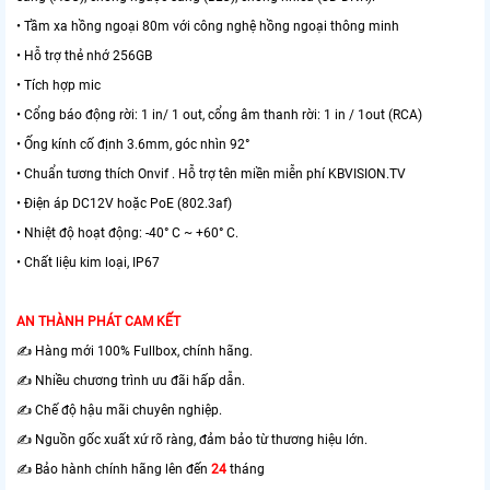
• Tầm xa hồng ngoại 80m với công nghệ hồng ngoại thông minh
• Hỗ trợ thẻ nhớ 256GB
• Tích hợp mic
• Cổng báo động rời: 1 in/ 1 out, cổng âm thanh rời: 1 in / 1out (RCA)
• Ống kính cố định 3.6mm, góc nhìn 92°
• Chuẩn tương thích Onvif . Hỗ trợ tên miền miễn phí KBVISION.TV
• Điện áp DC12V hoặc PoE (802.3af)
• Nhiệt độ hoạt động: -40° C ~ +60° C.
• Chất liệu kim loại, IP67
AN THÀNH PHÁT CAM KẾT
✍️ Hàng mới 100% Fullbox, chính hãng.
✍️ Nhiều chương trình ưu đãi hấp dẫn.
✍️ Chế độ hậu mãi chuyên nghiệp.
✍️ Nguồn gốc xuất xứ rõ ràng, đảm bảo từ thương hiệu lớn.
✍️ Bảo hành chính hãng lên đến
24
tháng