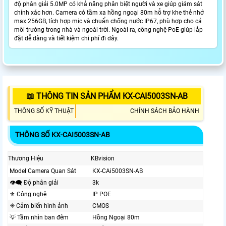
độ phân giải 5.0MP có khả năng phân biệt người và xe giúp giám sát
chính xác hơn. Camera có tầm xa hồng ngoại 80m hỗ trợ khe thẻ nhớ
max 256GB, tích hợp mic và chuẩn chống nước IP67, phù hợp cho cả
môi trường trong nhà và ngoài trời. Ngoài ra, công nghệ PoE giúp lắp
đặt dễ dàng và tiết kiệm chi phí đi dây.
📖 THÔNG TIN SẢN PHẨM KX-CAI5003SN-AB
THÔNG SỐ KỸ THUẬT
CHÍNH SÁCH BẢO HÀNH
THÔNG SỐ KX-CAI5003SN-AB
Thương Hiệu
KBvision
Model Camera Quan Sát
KX-CAi5003SN-AB
👁️‍🗨 Độ phân giải
3k
⚜️ Công nghệ
IP POE
✳️ Cảm biến hình ảnh
CMOS
💡 Tầm nhìn ban đêm
Hồng Ngoại 80m