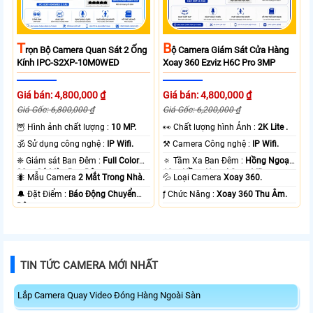
T
B
Rọn Bộ Camera Quan Sát 2 Ống
Ộ Camera Giám Sát Cửa Hàng
Kính IPC-S2XP-10M0WED
Xoay 360 Ezviz H6C Pro 3MP
Giá bán: 4,800,000 ₫
Giá bán: 4,800,000 ₫
Giá Gốc: 6,800,000 ₫
Giá Gốc: 6,200,000 ₫
🦉 Hình ảnh chất lượng :
10 MP.
️👀 Chất lượng hình Ảnh :
2K Lite .
🕉️ Sử dụng công nghệ :
IP Wifi.
⚒ Camera Công nghệ :
IP Wifi.
❈ Giám sát Ban Đêm :
Full Color
🔅 Tầm Xa Ban Đêm :
Hồng Ngoại
20m Có Màu Ban Ðêm.
10m Hồng Ngoại Smart IR.
🐜 Mẫu Camera
2 Mắt Trong Nhà.
💦 Loại Camera
Xoay 360.
️🔔 Đặt Điểm :
Báo Động Chuyển
️ƒ Chức Năng :
Xoay 360 Thu Âm.
Động.
TIN TỨC CAMERA MỚI NHẤT
Lắp Camera Quay Video Đóng Hàng Ngoài Sàn