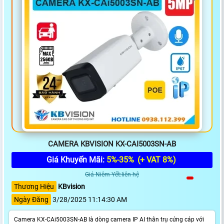
CAMERA KBVISION KX-CAI5003SN-AB
Giá Khuyến Mãi:
5%-35%
(+ VAT 8%)
Giá Niêm Yết:liên hệ
Thương Hiệu
KBvision
Ngày Đăng
3/28/2025 11:14:30 AM
Camera KX-CAi5003SN-AB là dòng camera IP AI thân trụ cứng cáp với