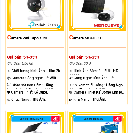
C
C
Amera Wifi TapoC120
Amera MC410 KIT
Giá bán: 5%-35%
Giá bán: 5%-35%
Giá Gốc: Liên hệ
Giá Gốc: 00 ₫
🔅 Chất lượng hình Ảnh :
Ultra 2k +
🔆 Hình Ảnh Sắc nét :
FULL HD
.
1080P .
👍 Camera Công nghệ :
IP Wifi.
🌠 Công Nghệ Hình Ảnh :
IP.
💥 Giám sát Ban Đêm :
Hồng
⭐ Khi xem thiếu sáng :
Hồng Ngoại
Ngoại 10m Hồng Ngoại SMD.
10m Hồng Ngoại SMD.
🛡 Camera Thiết Kế
Cube.
🕸️ Camera Thiết Kế
Dome Kim loại
+ Nhựa.
️☣️ Chức Năng :
Thu Âm.
️✔️ Khả Năng :
Thu Âm.