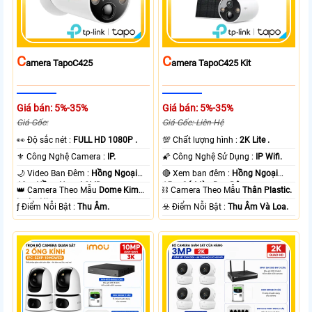
C
C
Amera TapoC425
Amera TapoC425 Kit
Giá bán: 5%-35%
Giá bán: 5%-35%
Giá Gốc:
Giá Gốc: Liên Hệ
️👀 Độ sắc nét :
FULL HD 1080P .
💯 Chất lượng hình :
2K Lite .
⚜️ Công Nghệ Camera :
IP.
🌠 Công Nghệ Sử Dụng :
IP Wifi.
🌙 Video Ban Đêm :
Hồng Ngoại
🔴 Xem ban đêm :
Hồng Ngoại
10m Hồng Ngoại SMD.
15m Có Màu Ban Ðêm.
👑 Camera Theo Mẫu
Dome Kim
⛓ Camera Theo Mẫu
Thân Plastic.
loại + Nhựa.
️ƒ Điểm Nỗi Bật :
Thu Âm.
️☣️ Điểm Nỗi Bật :
Thu Âm Và Loa.