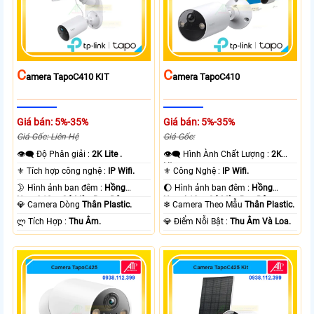
C
C
Amera TapoC410 KIT
Amera TapoC410
Giá bán: 5%-35%
Giá bán: 5%-35%
Giá Gốc: Liên Hệ
Giá Gốc:
👁️‍🗨 Độ Phân giải :
2K Lite .
👁️‍🗨 Hình Ành Chất Lượng :
2K
Lite .
⚜️ Tích hợp công nghệ :
IP Wifi.
⚜️ Công Nghệ :
IP Wifi.
🌛 Hình ảnh ban đêm :
Hồng
🌔 Hình ảnh ban đêm :
Hồng
Ngoại 10m Có Màu Ban Ðêm.
Ngoại 10m Có Màu Ban Ðêm.
💎 Camera Dòng
Thân Plastic.
❄ Camera Theo Mẫu
Thân Plastic.
️ლ Tích Hợp :
Thu Âm.
️💎 Điểm Nỗi Bật :
Thu Âm Và Loa.