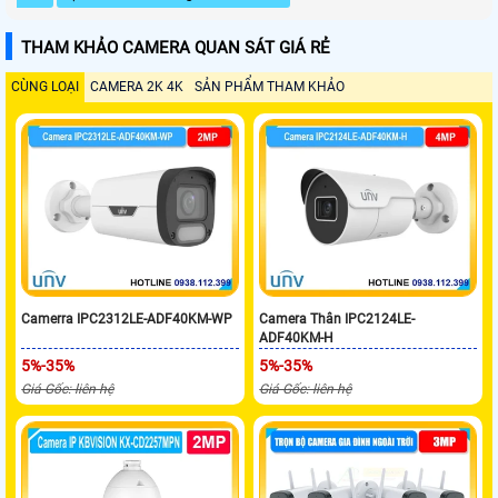
THAM KHẢO CAMERA QUAN SÁT GIÁ RẺ
CÙNG LOẠI
CAMERA 2K 4K
SẢN PHẨM THAM KHẢO
Camerra IPC2312LE-ADF40KM-WP
Camera Thân IPC2124LE-
ADF40KM-H
5%-35%
5%-35%
Giá Gốc: liên hệ
Giá Gốc: liên hệ