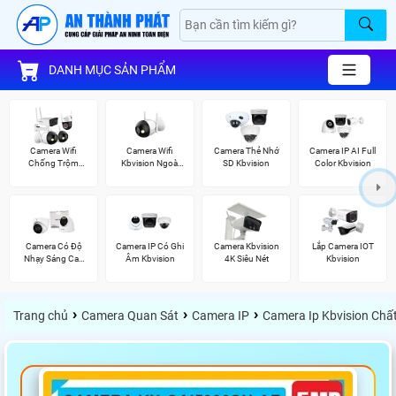
DANH MỤC SẢN PHẨM
Camera Wifi
Camera Wifi
Camera Thẻ Nhớ
Camera IP AI Full
Chống Trộm
Kbvision Ngoài
SD Kbvision
Color Kbvision
Kbvision
Trời
Camera Có Độ
Camera IP Có Ghi
Camera Kbvision
Lắp Camera IOT
Nhạy Sáng Cao
Âm Kbvision
4K Siêu Nét
Kbvision
Kbvision
›
›
›
Trang chủ
Camera Quan Sát
Camera IP
Camera Ip Kbvision Chấ