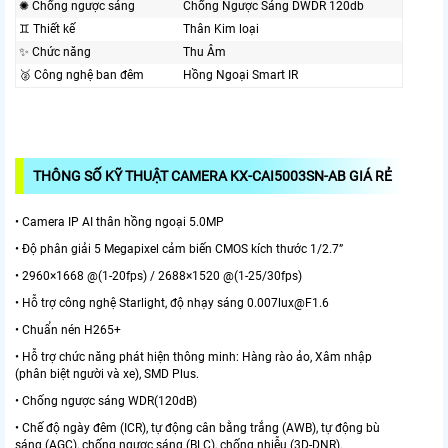
✺ Chống ngược sáng
Chống Ngược Sáng DWDR 120db
♊ Thiết kế
Thân Kim loại
✨ Chức năng
Thu Âm
🥈️ Công nghệ ban đêm
Hồng Ngoại Smart IR
THÔNG SỐ KỸ THUẬT CAMERA KX-CAI5003SN-AB GIÁ RẺ
• Camera IP AI thân hồng ngoại 5.0MP
• Độ phân giải 5 Megapixel cảm biến CMOS kích thước 1/2.7”
• 2960×1668 @(1-20fps) / 2688×1520 @(1-25/30fps)
• Hỗ trợ công nghệ Starlight, độ nhạy sáng 0.007lux@F1.6
• Chuẩn nén H265+
• Hỗ trợ chức năng phát hiện thông minh: Hàng rào ảo, Xâm nhập
(phân biệt người và xe), SMD Plus.
• Chống ngược sáng WDR(120dB)
• Chế độ ngày đêm (ICR), tự động cân bằng trắng (AWB), tự động bù
sáng (AGC), chống ngược sáng (BLC), chống nhiễu (3D-DNR).