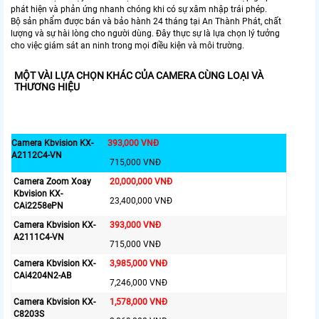
phát hiện và phản ứng nhanh chóng khi có sự xâm nhập trái phép.
Bộ sản phẩm được bán và bảo hành 24 tháng tại An Thành Phát, chất
lượng và sự hài lòng cho người dùng. Đây thực sự là lựa chọn lý tưởng
cho việc giám sát an ninh trong mọi điều kiện và môi trường.
MỘT VÀI LỰA CHỌN KHÁC CỦA CAMERA CÙNG LOẠI VÀ
THƯƠNG HIỆU
Camera Kbvision KX-
393,000 VNĐ
A2112C4-VN
715,000 VNĐ
Camera Zoom Xoay
20,000,000 VNĐ
Kbvision KX-
23,400,000 VNĐ
CAi2258ePN
Camera Kbvision KX-
393,000 VNĐ
A2111C4-VN
715,000 VNĐ
Camera Kbvision KX-
3,985,000 VNĐ
CAi4204N2-AB
7,246,000 VNĐ
Camera Kbvision KX-
1,578,000 VNĐ
C8203S