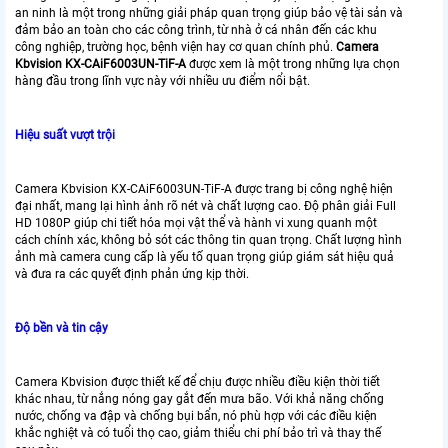
an ninh là một trong những giải pháp quan trọng giúp bảo vệ tài sản và
đảm bảo an toàn cho các công trình, từ nhà ở cá nhân đến các khu
công nghiệp, trường học, bệnh viện hay cơ quan chính phủ.
Camera
Kbvision KX-CAiF6003UN-TiF-A
được xem là một trong những lựa chọn
hàng đầu trong lĩnh vực này với nhiều ưu điểm nổi bật.
Hiệu suất vượt trội
Camera Kbvision KX-CAiF6003UN-TiF-A được trang bị công nghệ hiện
đại nhất, mang lại hình ảnh rõ nét và chất lượng cao. Độ phân giải Full
HD 1080P giúp chi tiết hóa mọi vật thể và hành vi xung quanh một
cách chính xác, không bỏ sót các thông tin quan trọng. Chất lượng hình
ảnh mà camera cung cấp là yếu tố quan trọng giúp giám sát hiệu quả
và đưa ra các quyết định phản ứng kịp thời.
Độ bền và tin cậy
Camera Kbvision được thiết kế để chịu được nhiều điều kiện thời tiết
khác nhau, từ nắng nóng gay gắt đến mưa bão. Với khả năng chống
nước, chống va đập và chống bụi bẩn, nó phù hợp với các điều kiện
khắc nghiệt và có tuổi thọ cao, giảm thiểu chi phí bảo trì và thay thế