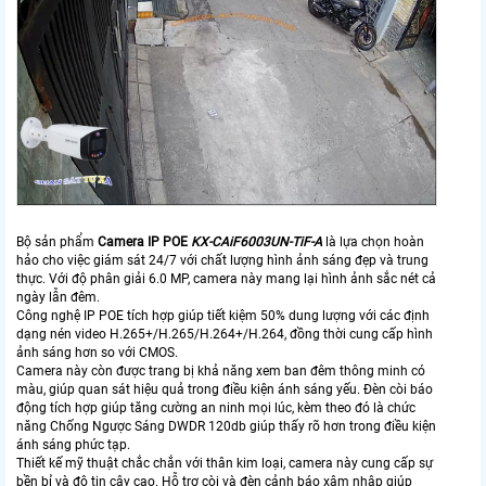
Bộ sản phẩm
Camera IP POE
KX-CAiF6003UN-TiF-A
là lựa chọn hoàn
hảo cho việc giám sát 24/7 với chất lượng hình ảnh sáng đẹp và trung
thực. Với độ phân giải 6.0 MP, camera này mang lại hình ảnh sắc nét cả
ngày lẫn đêm.
Công nghệ IP POE tích hợp giúp tiết kiệm 50% dung lượng với các định
dạng nén video H.265+/H.265/H.264+/H.264, đồng thời cung cấp hình
ảnh sáng hơn so với CMOS.
Camera này còn được trang bị khả năng xem ban đêm thông minh có
màu, giúp quan sát hiệu quả trong điều kiện ánh sáng yếu. Đèn còi báo
động tích hợp giúp tăng cường an ninh mọi lúc, kèm theo đó là chức
năng Chống Ngược Sáng DWDR 120db giúp thấy rõ hơn trong điều kiện
ánh sáng phức tạp.
Thiết kế mỹ thuật chắc chắn với thân kim loại, camera này cung cấp sự
bền bỉ và độ tin cậy cao. Hỗ trợ còi và đèn cảnh báo xâm nhập giúp