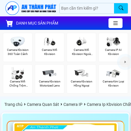
DANH MỤC SẢN PHẨM
Camera Kbvision
Camera Wifi
Camera Wifi
Camera IP AI
360 Toàn Cảnh
Kbvision
Kbvision Ngoài
Kbvision
Trời
Camera Wifi
Camera Kbvision
Camera Kbvision
Camera Kim Loại
Chống Trộm
Motorized Lens
Hồng Ngoại
Kbvison
Kbvision
›
›
›
Trang chủ
Camera Quan Sát
Camera IP
Camera Ip Kbvision Chấ