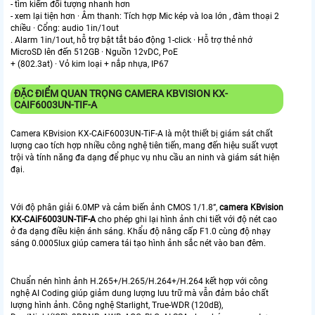
- tìm kiếm đối tượng nhanh hơn
- xem lại tiện hơn · Âm thanh: Tích hợp Mic kép và loa lớn , đàm thoại 2
chiều · Cổng: audio 1in/1out
. Alarm 1in/1out, hỗ trợ bật tắt báo động 1-click · Hỗ trợ thẻ nhớ
MicroSD lên đến 512GB · Nguồn 12vDC, PoE
+ (802.3at) · Vỏ kim loại + nắp nhựa, IP67
ĐẶC ĐIỂM QUAN TRỌNG CAMERA KBVISION KX-
CAIF6003UN-TIF-A
Camera KBvision KX-CAiF6003UN-TiF-A là một thiết bị giám sát chất
lượng cao tích hợp nhiều công nghệ tiên tiến, mang đến hiệu suất vượt
trội và tính năng đa dạng để phục vụ nhu cầu an ninh và giám sát hiện
đại.
Với độ phân giải 6.0MP và cảm biến ảnh CMOS 1/1.8”,
camera KBvision
KX-CAiF6003UN-TiF-A
cho phép ghi lại hình ảnh chi tiết với độ nét cao
ở đa dạng điều kiện ánh sáng. Khẩu độ nâng cấp F1.0 cùng độ nhạy
sáng 0.0005lux giúp camera tái tạo hình ảnh sắc nét vào ban đêm.
Chuẩn nén hình ảnh H.265+/H.265/H.264+/H.264 kết hợp với công
nghệ AI Coding giúp giảm dung lượng lưu trữ mà vẫn đảm bảo chất
lượng hình ảnh. Công nghệ Starlight, True-WDR (120dB),