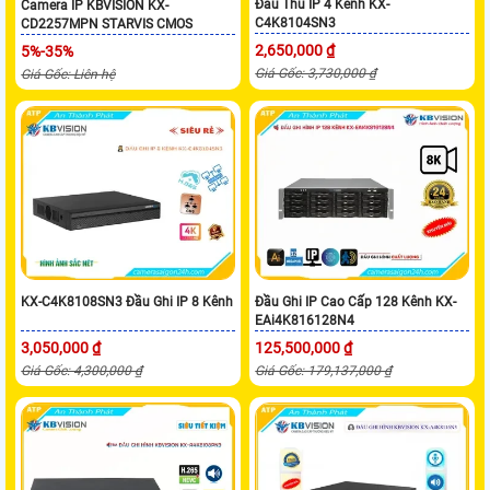
Đầu Thu IP 4 Kênh KX-
Camera IP KBVISION KX-
C4K8104SN3
CD2257MPN STARVIS CMOS
2,650,000 ₫
5%-35%
Giá Gốc: 3,730,000 ₫
Giá Gốc: Liên hệ
KX-C4K8108SN3 Đầu Ghi IP 8 Kênh
Đầu Ghi IP Cao Cấp 128 Kênh KX-
EAi4K816128N4
3,050,000 ₫
125,500,000 ₫
Giá Gốc: 4,300,000 ₫
Giá Gốc: 179,137,000 ₫