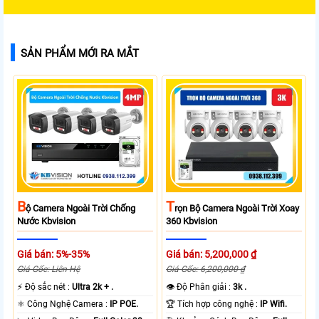
SẢN PHẨM MỚI RA MẮT
B
T
Ộ Camera Ngoài Trời Chống
Rọn Bộ Camera Ngoài Trời Xoay
Nước Kbvision
360 Kbvision
Giá bán: 5%-35%
Giá bán: 5,200,000 ₫
Giá Gốc: Liên Hệ
Giá Gốc: 6,200,000 ₫
️⚡ Độ sắc nét :
Ultra 2k + .
👁 Độ Phân giải :
3k .
⚛️ Công Nghệ Camera :
IP POE.
🏆 Tích hợp công nghệ :
IP Wifi.