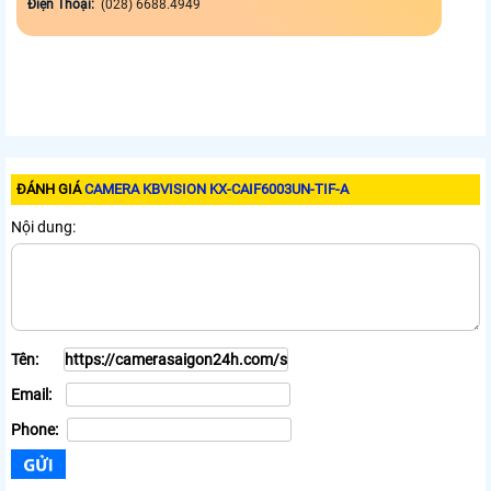
Điện Thoại:
(028) 6688.4949
ĐÁNH GIÁ
CAMERA KBVISION KX-CAIF6003UN-TIF-A
Nội dung:
Tên:
Email:
Phone: