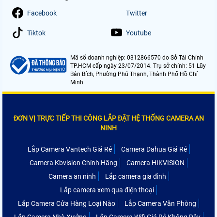
Facebook
Twitter
Tiktok
Youtube
Mã số doanh nghiệp: 0312866570 do Sở Tài Chính
TP.HCM cấp ngày 23/07/2014. Trụ sở chính: 51 Lũy
Bán Bích, Phường Phú Thạnh, Thành Phố Hồ Chí
Minh
ĐƠN VỊ TRỰC TIẾP THI CÔNG LẮP ĐẶT HỆ THỐNG CAMERA AN
NINH
Lắp Camera Vantech Giá Rẻ
Camera Dahua Giá Rẻ
Camera Kbvision Chính Hãng
Camera HIKVISION
Camera an ninh
Lắp camera gia đình
Lắp camera xem qua điện thoại
Lắp Camera Cửa Hàng Loại Nào
Lắp Camera Văn Phòng
Lắp Camera Nhà Xưởng
Lắp Camera Wifi Giá Rẻ Không Dây