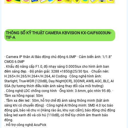
THÔNG SỐ KỸ THUẬT CAMERA KBVISION KX-CAIF6003UN-
TIF-A
· Camera IP thân AI Báo động chủ động 6.0MP · Cảm biến ảnh: 1/1.8”
CMOS 6.0MP
. Khẩu độ nâng cấp F1.0, độ nhạy sáng 0.0005lux cho hình ảnh ban
đêm sáng đẹp. · Độ phân giải: 3288 ×1850@25/30 fps. · Chuẩn nén:
H.265+/H.265/H.264+/H.264, AI Coding · Công nghệ hình ảnh:
Starlight, True-WDR (120dB), Day/Night(ICR), 3DDNR, AWB, AGC, BLC, AI
SSA (tự tương thích điều kiện ánh sáng thay đổi của môi trường)
. Công nghệ LDC chống cong hình · Ống kính: 3.6mm, góc nhìn 95 độ. ·
Tầm xa hồng ngoại: 50m
. Tầm xa đèn led : 50m, hỗ trợ chế độ ánh sáng thông minh (bật ánh
sáng khi có chuyển động) · Công nghệ AI thông minh: SMD 4.0 lọc báo
động giả, bảo vệ chu vi (Hàng rào ảo, khu vực cấm), báo động chủ động
bằng led xanh đỏ và còi hú (110dB), có thể tùy chỉnh âm thanh báo
động.
. Hỗ trợ công nghệ AcuPick