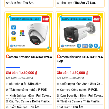
️💎 Ưu Điểm :
Thu Âm.
️💠 Tích Hợp :
Thu Âm Và Loa.
C
C
Amera Kbvision KX-AD4112N-A
Amera Kbvision KX-AD4111N-A
4MP
Giá bán: 1,469,000 ₫
Giá bán: 1,469,000 ₫
Giá Gốc: 2,260,000 ₫
Giá Gốc: 2,260,000 ₫
✨ Độ Phân giải :
Ultra 2k + .
️👀 Chất lượng hình Ảnh :
Ultra 2k +
.
⚒ Tích hợp công nghệ :
IP POE.
⚜️ Camera Công nghệ :
IP POE.
🔅 Hình ảnh ban đêm :
Full Color
❂ Xem Được Ban Đêm :
Full Color
30m Có Màu Ban Ðêm.
30m Có Màu Ban Ðêm.
♊ Cấu Tạo Camera
Dome Plastic.
💎 Thiết Kế Camera
Thân Plastic.
️💠 Điểm Nỗi Bật :
Thu Âm.
️ƒ Đặt Điểm :
Thu Âm.