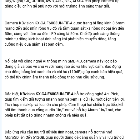
Day/Night(ICR), 3DDNR, AWB, AGC, BLC, AI SSA cho phép camera tự
động điều chỉnh để phù hợp với môi trường ánh sáng thay đổi.
Camera KBvision KX-CAiF6003UN-TiF-A được trang bị ống kính 3.6mm,
mang đến góc nhìn rộng 95 độ và tầm quan sát xa hồng ngoại lên đến
50m, cùng với tầm xa đèn LED cũng là 50m. Chế độ ánh sáng thông
minh tự động kích hoạt ánh sáng khi phát hiện chuyển động, tăng
cường hiệu quả giám sát ban đêm.
Nổi bật với công nghệ AI thông minh SMD 4.0, camera này lọc báo
động giả và bảo vệ chu vi với hàng rào ảo và khu vực cấm. Báo động
chủ động bằng led xanh đỏ và còi hú (110dB) giúp cảnh báo hiệu quả,
có thể tùy chỉnh âm thanh báo động theo nhu cầu sử dụng.
Đặc biệt,
KBvision KX-CAiF6003UN-TiF-A
hỗ trợ công nghệ AcuPick,
giúp tìm kiếm đối tượng nhanh hơn và xem lại dữ liệu một cách tiện lợi.
Tích hợp mic kép và loa lớn cho phép đàm thoại hai chiều trực tiếp, kết
nối âm thanh qua cổng audio 1in/1out và hỗ trợ Alarm 1in/1out, cho
phép bật tắt báo động nhanh chóng và hiệu quả.
Đáp ứng yêu cầu lưu trữ dữ liệu linh hoạt, camera hỗ trợ thẻ nhớ
MicroSD lên đến 512GB, giúp người dùng dễ dàng quản lý và lưu trữ dữ