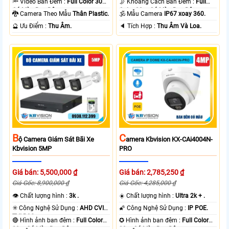
🔦 Video Ban Đêm :
Full Color 30m
🌛 Khoảng Cách Ban Đêm :
Full
Có Màu Ban Ðêm.
Color 30m Có Màu Ban Ðêm.
🐉️ Camera Theo Mẫu
Thân Plastic.
🕉️ Mẫu Camera
IP67 xoay 360.
️🔮 Ưu Điểm :
Thu Âm.
️🔈 Tích Hợp :
Thu Âm Và Loa.
B
C
Ộ Camera Giám Sát Bãi Xe
Amera Kbvision KX-CAi4004N-
Kbvision 5MP
PRO
Giá bán: 5,500,000 ₫
Giá bán: 2,785,250 ₫
Giá Gốc: 8,900,000 ₫
Giá Gốc: 4,285,000 ₫
👁 Chất lượng hình :
3k .
☀️ Chất lượng hình :
Ultra 2k + .
✳️ Công Nghệ Sử Dụng :
AHD CVI
🌠 Công Nghệ Sử Dụng :
IP POE.
TVI BCS.
🔴 Hình ảnh ban đêm :
Full Color
✪ Hình ảnh ban đêm :
Full Color