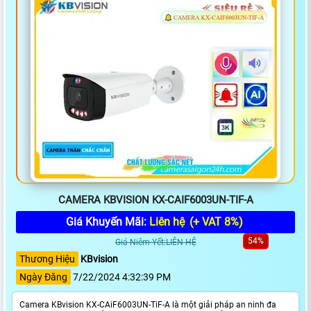
CAMERA KBVISION KX-CAIF6003UN-TIF-A
Giá Khuyến Mãi:
Liên hệ
(+ VAT 8%)
54%
Giá Niêm Yết:LIÊN HỆ
Thương Hiệu
KBvision
Ngày Đăng
7/22/2024 4:32:39 PM
Camera KBvision KX-CAiF6003UN-TiF-A là một giải pháp an ninh đa