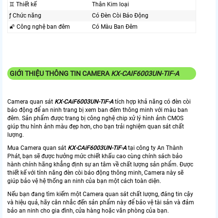
♊ Thiết kế
Thân Kim loại
ƒ Chức năng
Có Ðèn Còi Báo Động
🌠 Công nghệ ban đêm
Có Màu Ban Ðêm
GIỚI THIỆU THÔNG TIN CAMERA
KX-CAIF6003UN-TIF-A
Camera quan sát
KX-CAiF6003UN-TiF-A
tích hợp khả năng có đèn còi
báo động để an ninh trang bị xem ban đêm thông minh với màu ban
đêm. Sản phẩm được trang bị công nghệ chip xử lý hình ảnh CMOS
giúp thu hình ảnh màu đẹp hơn, cho bạn trải nghiệm quan sát chất
lượng.
Mua Camera quan sát
KX-CAiF6003UN-TiF-A
tại công ty An Thành
Phát, bạn sẽ được hưởng mức chiết khấu cao cùng chính sách bảo
hành chính hãng khẳng định sự an tâm về chất lượng sản phẩm. Được
thiết kế với tính năng đèn còi báo động thông minh, Camera này sẽ
giúp bảo vệ hệ thống an ninh của bạn một cách toàn diện.
Nếu bạn đang tìm kiếm một Camera quan sát chất lượng, đáng tin cậy
và hiệu quả, hãy cân nhắc đến sản phẩm này để bảo vệ tài sản và đảm
bảo an ninh cho gia đình, cửa hàng hoặc văn phòng của bạn.