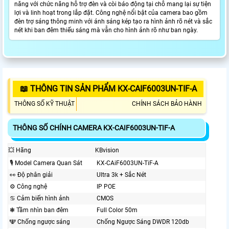
năng với chức năng hỗ trợ đèn và còi báo động tại chỗ mang lại sự tiện
lợi và linh hoạt trong lắp đặt. Công nghệ nổi bật của camera bao gồm
đèn trợ sáng thông minh với ánh sáng kép tạo ra hình ảnh rõ nét và sắc
nét khi ban đêm thiếu sáng mà vẫn cho hình ảnh rõ như ban ngày.
📖 THÔNG TIN SẢN PHẨM KX-CAIF6003UN-TIF-A
THÔNG SỐ KỸ THUẬT
CHÍNH SÁCH BẢO HÀNH
THÔNG SỐ CHÍNH CAMERA KX-CAIF6003UN-TIF-A
💥 Hãng
KBvision
🎙 Model Camera Quan Sát
KX-CAiF6003UN-TiF-A
️👀 Độ phân giải
Ultra 3k + Sắc Nét
⚙ Công nghệ
IP POE
♋ Cảm biến hình ảnh
CMOS
❃ Tầm nhìn ban đêm
Full Color 50m
🕎 Chống ngược sáng
Chống Ngược Sáng DWDR 120db