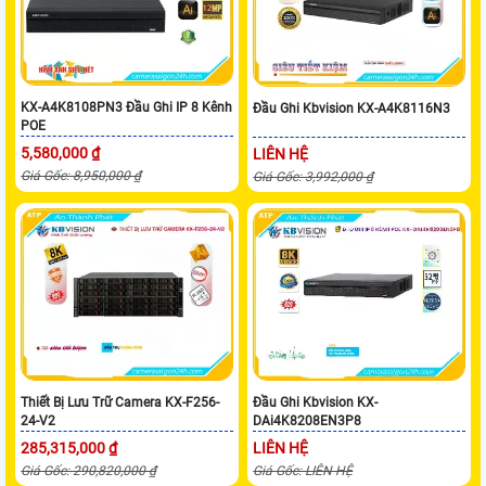
KX-A4K8108PN3 Đầu Ghi IP 8 Kênh
Đầu Ghi Kbvision KX-A4K8116N3
POE
5,580,000 ₫
LIÊN HỆ
Giá Gốc: 8,950,000 ₫
Giá Gốc: 3,992,000 ₫
Thiết Bị Lưu Trữ Camera KX-F256-
Đầu Ghi Kbvision KX-
24-V2
DAi4K8208EN3P8
285,315,000 ₫
LIÊN HỆ
Giá Gốc: 290,820,000 ₫
Giá Gốc: LIÊN HỆ