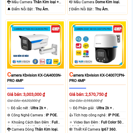
80m Có Màu Ban Ðêm.
30m Có Màu Ban Ðêm.
🐉️ Mẫu Camera
Thân Kim loại +
🎼️ Mẫu Camera
Dome Kim loại.
Nhựa.
️🔔 Điểm Nỗi Bật :
Thu Âm.
️ƒ Điểm Nỗi Bật :
Thu Âm.
C
C
Amera Kbvision KX-CAi4003N-
Amera Kbvision KX-C4007CPN-
PRO 4MP
PRO 4MP
Giá bán: 3,003,000 ₫
Giá bán: 2,570,750 ₫
Giá Gốc: 4,620,000 ₫
Giá Gốc: 3,955,000 ₫
✨ Độ sắc nét :
Ultra 2k + .
✨ Độ Phân giải :
Ultra 2k + .
⚙ Công Nghệ Camera :
IP POE.
👍 Tích hợp công nghệ :
IP POE.
🔅 Khoảng Cách Ban Đêm :
Full
🔅 Video Ban Đêm :
Full Color 50m
Color 50m Có Màu Ban Ðêm.
Có Màu Ban Ðêm.
🐉️ Camera Dòng
Thân Kim loại.
🕸️ Thiết Kế Camera
Ip67 360.